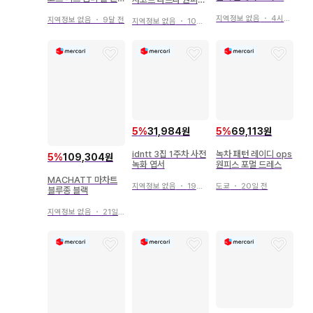
스커트 전체 밴딩
피스 정가 25000엔
정가 25300엔
지역정보 없음
・
4시간 전
지역정보 없음
・
9달 전
지역정보 없음
・
10달 전
5
%
69,113원
5
%
31,984원
녹차 패턴 레이디 ops
idntt 3집 1주차 사전
5
%
109,304원
원피스 포멀 드레스
녹화 엽서
MACHATT 마차트
도쿄
・
20일 전
지역정보 없음
・
19일 전
블루종 블랙
지역정보 없음
・
21일 전