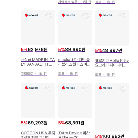
지역정보 없음
・
1달 전
효고
・
1달 전
5
%
89,690원
5
%
62,976원
5
%
48,897원
machatt 마 리넨 슬
새상품 MADE IN ITA
헬로키티 Hello Kitty
리브리스 원피스 마차
LY SANSALTTI 스
요코하마 차이나타운
트 아이보리
카프 차콜 계열
한정판 스트랩
도쿄
・
1달 전
구마모토
・
1달 전
도쿄
・
1달 전
5
%
69,293원
5
%
68,391원
COTTON USA 무지
Tatty Devine 마차
5
%
100,882원
T셔츠 차콜 그레이 4L
모티브 목걸이