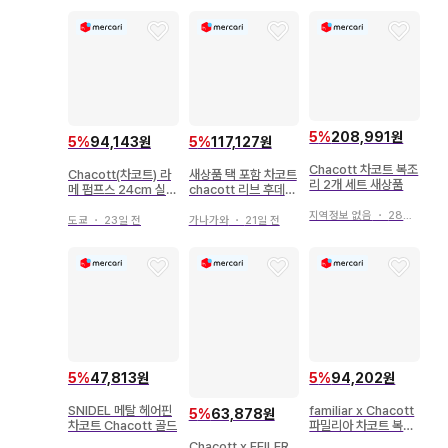
5
%
208,991원
5
%
94,143원
5
%
117,127원
Chacott 차코트 복조
Chacott(차코트) 라
새상품 택 포함 차코트
리 2개 세트 새상품
메 펌프스 24cm 실버
chacott 리브 후데트
힐 댄스
티셔츠 사이즈 M
지역정보 없음
・
28일 전
도쿄
・
23일 전
가나가와
・
21일 전
5
%
47,813원
5
%
94,202원
SNIDEL 메탈 헤어핀
familiar x Chacott
5
%
63,878원
차코트 Chacott 골드
파밀리아 차코트 복조
리 S 발레
Chacott x FEILER