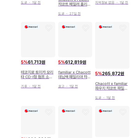
도쿄
・
1달 전
지역정보 없음
・
1달 전
차코트 페일러 홀리데
이 시즌 손수건
도쿄
・
27일 전
5
%
61,713원
5
%
612,819원
테코지로 토미카 모리
familiar x Chacott
5
%
265,872원
타 CD-I형 펌프 소방
데님백 패밀리아 차코
차 TT-06 소방차 새
트
Chacott x familiar
상품
기후
・
1달 전
효고
・
1달 전
파우치 차코트 파밀리
아
도쿄
・
1달 전