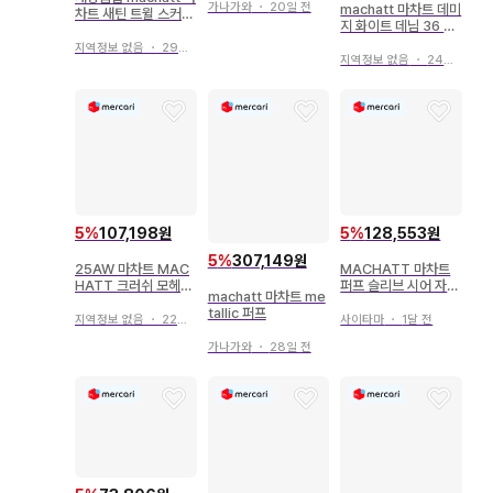
가나가와
・
20일 전
machatt 마차트 데미
차트 새틴 트윌 스커트
지 화이트 데님 36 완
블랙 38 M
판템
지역정보 없음
・
29일 전
지역정보 없음
・
24일 전
5
%
107,198원
5
%
128,553원
5
%
307,149원
25AW 마차트 MAC
MACHATT 마차트
HATT 크러쉬 모헤어
퍼프 슬리브 시어 자카
machatt 마차트 me
울 니트 핑크
드 탑
tallic 퍼프
지역정보 없음
・
22일 전
사이타마
・
1달 전
가나가와
・
28일 전