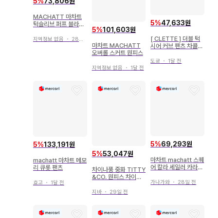
5
%
73,806원
MACHATT 마차트
5
%
47,633원
턱슬리브 퍼프 블라우
5
%
101,603원
스
[ CLETTE ] 더블 턱
지역정보 없음
・
28일 전
마차트 MACHATT
시어 커브 팬츠 차콜
오버롤 스커트 원피스
그레이
도쿄
・
1달 전
지역정보 없음
・
1달 전
5
%
69,293원
5
%
133,191원
5
%
53,047원
마차트 machatt 스퀘
machatt 마차트 메모
어 칼라 세일러 카라
리 큐롯 팬츠
차이나풍 중화 TITTY
블라우스
&CO. 원피스 차이나
가나가와
・
28일 전
효고
・
1달 전
쉬폰 프릴 블랙
지바
・
29일 전