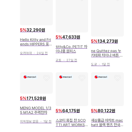
5
%
32,290원
5
%
47,633원
Hello Kitty and Fri
5
%
134,273원
ends HIPPERS 포차
titty&Co. PETIT 차
코
ne Quittez pas 누
이나풍 원피스
오카야마
・
24일 전
키테파 차이나 버튼 원
피스 라일락
교토
・
27일 전
도쿄
・
1달 전
5
%
171,528원
MENG MODEL 1/3
5
%
64,175원
5
%
80,122원
5 M1A2 주력전차
스코티 화집 찬 SCO
새상품급 마차트 mac
지역정보 없음
・
1달 전
TTI ART WORKS
hatt 블랙 팬츠 한국제
사인본
밑단 리브