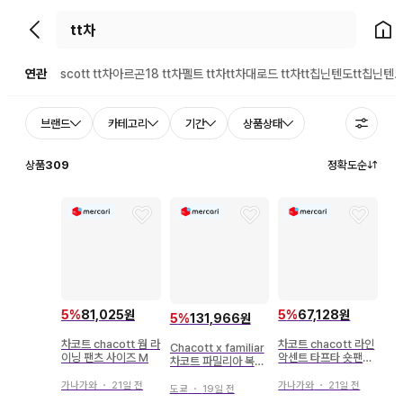
뒤로가기
홈으
연관
scott tt차
아르곤18 tt차
펠트 tt차
tt차대
로드 tt차
tt칩
닌텐도tt칩
닌텐도
브랜드
카테고리
기간
상품상태
상품
309
정확도순
5
%
81,025원
5
%
67,128원
5
%
131,966원
차코트 chacott 웜 라
차코트 chacott 라인
Chacott x familiar
이닝 팬츠 사이즈 M
악센트 타프타 숏팬츠
차코트 파밀리아 복조
사이즈 M
리 M 발레리나
가나가와
・
21일 전
가나가와
・
21일 전
도쿄
・
19일 전