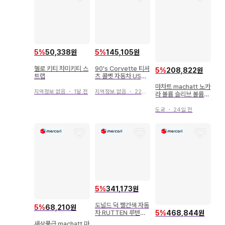
5
%
50,338원
5
%
145,105원
헬로 키티 차미키티 스
90's Corvette 티셔
5
%
208,822원
트랩
츠 콜벳 자동차 USA
제 구제 의류
마차트 machatt 노카
지역정보 없음
・
1달 전
지역정보 없음
・
22일 전
라 볼륨 슬리브 볼륨
블루종
도쿄
・
24일 전
5
%
341,173원
도널드 덕 빨간색 자동
5
%
68,210원
차 RUTTEN 루텐사
5
%
468,844원
제 레진제 빅 피규어
새상품급 machatt 마