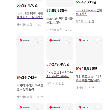
5
%
47,633원
5
%
32,470원
Little Charo 리틀차
5
%
85,538원
idntt 3집 1주차 사전
로 T셔츠
녹화 환희 그림일기 씰
machatt 마차트 새틴
가가와
・
1달 전
트윌 스커트
지역정보 없음
・
19일 전
지역정보 없음
・
24일 전
5
%
279,453원
5
%
48,536원
[ 새상품급 ] MACHA
TT 마차트 꽃무늬 자
패턴 토르소 꽃무늬 차
5
%
36,742원
수 상의
이나 버튼 반팔 셔츠
효고
・
22일 전
부카티 베이론 무선 조
아이치
・
1달 전
종 자동차 본체
지역정보 없음
・
1달 전