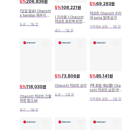
5
%
206,836원
5
%
69,293원
5
%
108,221원
[당일 발송] Chacott
차코트 Chacott 수리
x familiar 파우치 파
[ 미사용 ] Chacott
아 suria 발레 요가
미리아 차코트
차코트 토트백 회전목
도쿄
・
1달 전
마 자수
지역정보 없음
・
1달 전
효고
・
1달 전
5
%
73,806원
5
%
85,141원
Chacott 차코트 상의
[택 포함 새상품] Cha
5
%
118,030원
cott 차코트 남성 바
지 트레이닝 러닝
도쿄
・
2달 전
Chacott 차코트 긴팔
지역정보 없음
・
2달 전
자켓 핑크 M
효고
・
1달 전