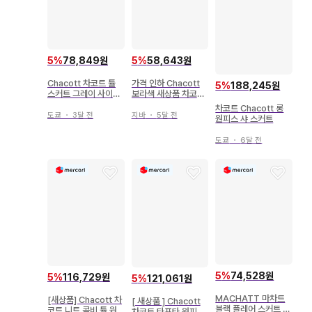
5
%
78,849원
5
%
58,643원
Chacott 차코트 튤
가격 인하 Chacott
5
%
188,245원
스커트 그레이 사이즈
보라색 새상품 차코트
M
하이넥 긴팔 상의
차코트 Chacott 롱
도쿄
・
3달 전
지바
・
5달 전
원피스 샤 스커트
도쿄
・
6달 전
5
%
74,528원
5
%
116,729원
5
%
121,061원
MACHATT 마차트
[새상품] Chacott 차
[ 새상품 ] Chacott
블랙 플레어 스커트 롱
코트 니트 콤비 튤 원
차코트 타프타 원피스