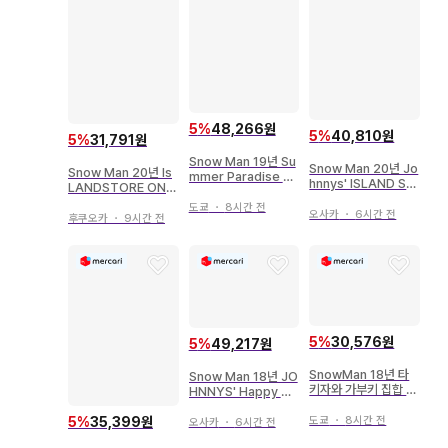
5
%
48,266원
5
%
40,810원
5
%
31,791원
Snow Man 19년 Su
Snow Man 20년 Jo
Snow Man 20년 Is
mmer Paradise 사
hnnys' ISLAND ST
LANDSTORE ONLI
쿠마 다이스케 미니 부
ORE 미야타테 료타
NE 라울 아크릴 스탠
채
도쿄
・
8시간 전
아크릴 스탠드 20)여
오사카
・
6시간 전
드 2)화
후쿠오카
・
9시간 전
름
5
%
30,576원
5
%
49,217원
SnowMan 18년 타
Snow Man 18년 JO
키자와 가부키 집합 대
HNNYS' Happy Ne
형 공식 사진*1장
w Year IsLAND 이
와모토 테루 오리지널
도쿄
・
8시간 전
5
%
35,399원
오사카
・
6시간 전
사진 세트