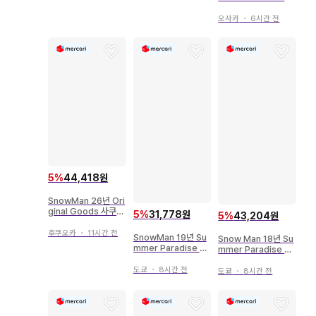
합 오리지널 사진 세트
오사카
・
6시간 전
5
%
44,418원
SnowMan 26년 Ori
ginal Goods 사쿠마
5
%
31,778원
5
%
43,204원
다이스케 아크릴 키링
후쿠오카
・
11시간 전
SnowMan 19년 Su
Snow Man 18년 Su
mmer Paradise 집
mmer Paradise 집
합 오리지널 사진 세트
합 오리지널 사진 세트
도쿄
・
8시간 전
도쿄
・
8시간 전