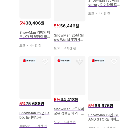
SnowMan 1st Anni
versry 미야타테 료
타 캔뱃지 세트
도쿄
・
4시간 전
5
%
38,406원
5
%
56,446원
SnowMan 리빙의 마
SnowMan 25년 Sn
츠나가 씨 무카이 코지
ow World 후카사와
아크릴 스탠드
타츠야 아크릴 스탠드
도쿄
・
4시간 전
도쿄
・
4시간 전
5
%
44,418원
5
%
75,688원
5
%
69,676원
SnowMan 아오시마
SnowMan 22년 La
군은 심술궂어 와타나
SnowMan 19년 ISL
bo. 트레이닝복
베 쇼타 아크릴 스탠드
AND STORE 미야타
도쿄
・
5시간 전
테 료타 아크릴 스탠드
후쿠오카
・
5시간 전