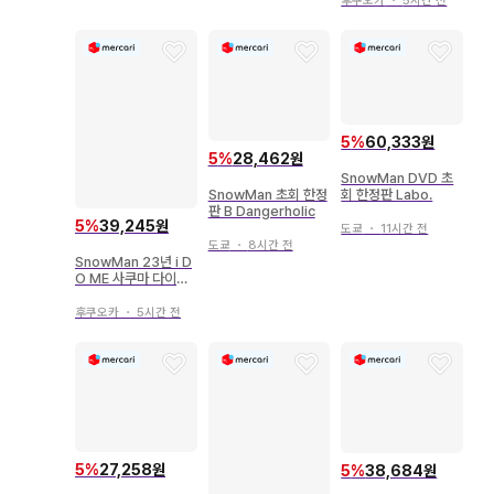
후쿠오카
・
5시간 전
5
%
60,333원
5
%
28,462원
SnowMan DVD 초
SnowMan 초회 한정
회 한정판 Labo.
판 B Dangerholic
5
%
39,245원
도쿄
・
11시간 전
도쿄
・
8시간 전
SnowMan 23년 i D
O ME 사쿠마 다이스
케 부채
후쿠오카
・
5시간 전
5
%
27,258원
5
%
38,684원