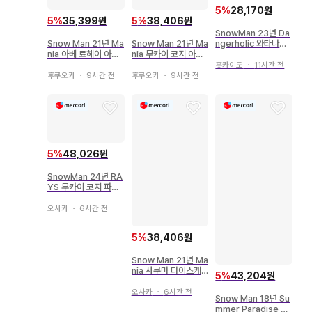
5
%
28,170원
5
%
35,399원
5
%
38,406원
SnowMan 23년 Da
Snow Man 21년 Ma
Snow Man 21년 Ma
ngerholic 와타나베
nia 아베 료헤이 아크
nia 무카이 코지 아크
쇼타 공식 사진 *1장
릴 스탠드
릴 스탠드
홋카이도
・
11시간 전
후쿠오카
・
9시간 전
후쿠오카
・
9시간 전
5
%
48,026원
SnowMan 24년 RA
YS 무카이 코지 파자
마 아크릴 스탠드
오사카
・
6시간 전
5
%
38,406원
Snow Man 21년 Ma
nia 사쿠마 다이스케
5
%
43,204원
아크릴 스탠드
오사카
・
6시간 전
Snow Man 18년 Su
mmer Paradise 집