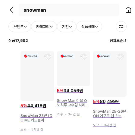
뒤로가기
홈으
브랜드
카테고리
기간
상품상태
상품
17,582
정확도순
5
%
34,056원
Snow Man 라울 스
5
%
80,499원
노치루 교수형 시리즈
5
%
44,418원
아크릴 키링
SnowMan 25-26년
기후
・
3시간 전
SnowMan 23년 i D
ON 메구로 렌 스노치
O ME 카드놀이
루 소프트 비닐
도쿄
・
3시간 전
도쿄
・
3시간 전