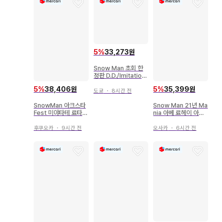
5
%
33,273원
Snow Man 초회 한
정판 D.D./Imitation
Rain
5
%
35,399원
5
%
38,406원
도쿄
・
8시간 전
Snow Man 21년 Ma
SnowMan 아크스타
nia 아베 료헤이 아크
Fest 미야타테 료타
릴 스탠드
아크릴 스탠드
오사카
・
6시간 전
후쿠오카
・
9시간 전