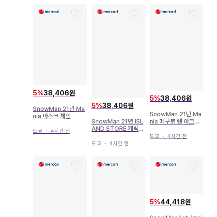
5
%
38,406원
5
%
38,406원
5
%
38,406원
SnowMan 21년 Ma
SnowMan 21년 Ma
nia 마스크 체인
SnowMan 21년 ISL
nia 메구로 렌 아크릴
AND STORE 캐릭터
스탠드
도쿄
・
4시간 전
키링
도쿄
・
4시간 전
도쿄
・
4시간 전
5
%
44,418원