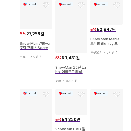
5
%
93,947원
5
%
27,258원
Snow Man Mania
초회반 Blu-ray 포토
Snow Man 일반ver
북 특전
초회 프레스 Secret
Touch
후쿠오카
・
7시간 전
도쿄
・
8시간 전
5
%
50,431원
SnowMan 22년 La
bo. 이와모토 테루 아
크릴 키링
도쿄
・
6시간 전
5
%
54,320원
SnowMan DVD 일