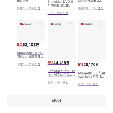
bo. 타월
쇼타 GINGER 23년
SnowMan DVD 초
11월호
회 한정판 2D.2D.
도치기
・
13시간 전
후쿠오카
・
12시간 전
도쿄
・
12시간 전
5
%
53,408원
SnowMan Blu-ray
일반ver 초회 프레스 I
DO ME
5
%
44,418원
5
%
28,170원
오사카
・
12시간 전
SnowMan 1st POP
SnowMan 23년 Da
-UP 메구로 렌 포토
ngerholic 와타나베
카드 팩 B
쇼타 공식 사진 *1장
도쿄
・
14시간 전
도쿄
・
12시간 전
더보기