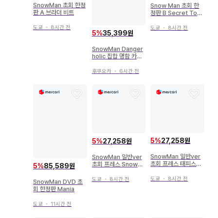
SnowMan 초회 한정
Snow Man 초회 한
판 A 브라더 비트
정판 B Secret Touc
h
도쿄
・
8시간 전
도쿄
・
8시간 전
5
%
35,399원
SnowMan Danger
holic 집합 명함 카드
세트
후쿠오카
・
6시간 전
5
%
27,258원
5
%
27,258원
SnowMan 일반ver
SnowMan 일반ver
초회 프레스 태피스트
초회 프레스 SnowLa
5
%
85,589원
리/W
bo.S2
도쿄
・
8시간 전
도쿄
・
8시간 전
SnowMan DVD 초
회 한정판 Mania
도쿄
・
11시간 전