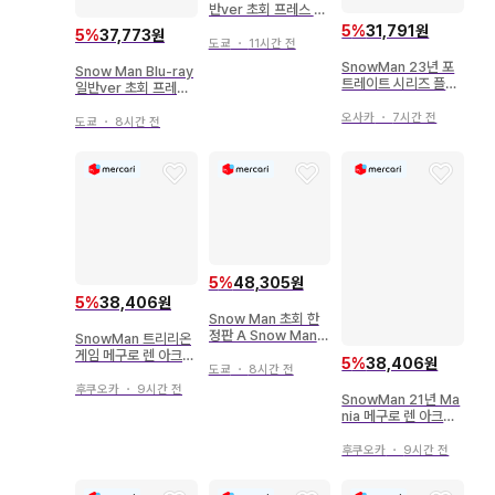
반ver 초회 프레스 M
ania
5
%
31,791원
5
%
37,773원
도쿄
・
11시간 전
SnowMan 23년 포
Snow Man Blu-ray
트레이트 시리즈 플렉
일반ver 초회 프레스
씰
2D.2D.
오사카
・
7시간 전
도쿄
・
8시간 전
5
%
48,305원
5
%
38,406원
Snow Man 초회 한
정판 A Snow Mania
SnowMan 트리리온
S1 *CD+Blu-ray
게임 메구로 렌 아크릴
5
%
38,406원
도쿄
・
8시간 전
스탠드
후쿠오카
・
9시간 전
SnowMan 21년 Ma
nia 메구로 렌 아크릴
스탠드
후쿠오카
・
9시간 전