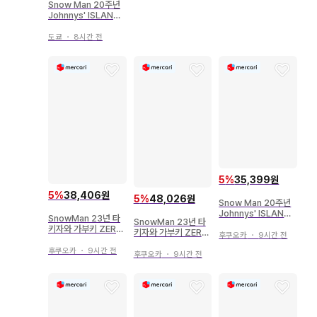
Snow Man 20주년
Johnnys' ISLAND
STORE 아베 료헤이
아크릴 스탠드 *여름
도쿄
・
8시간 전
5
%
35,399원
5
%
38,406원
5
%
48,026원
Snow Man 20주년
Johnnys' ISLAND
SnowMan 23년 타
SnowMan 23년 타
STORE 아베 료헤이
키자와 가부키 ZERO
키자와 가부키 ZERO
아크릴 스탠드 2)화
후쿠오카
・
9시간 전
FINAL 이와모토 테루
FINAL 메구로 렌 아크
아크릴 스탠드
후쿠오카
・
9시간 전
릴 스탠드
후쿠오카
・
9시간 전