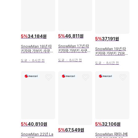
5
%
46,811원
5
%
34,184원
5
%
37,191원
SnowMan 17년 타
SnowMan 18년 타
SnowMan 19년 타
키자와 가부키 사쿠마
키자와 가부키 사쿠마
키자와 가부키 ZERO
다이스케 대형 공식 사
다이스케 대형 공식 사
사쿠마 다이스케 대형
진*1장
진*1장
도쿄
・
8시간 전
도쿄
・
8시간 전
공식 사진*1장
도쿄
・
8시간 전
5
%
40,810원
5
%
32,106원
5
%
67,549원
SnowMan 22년 La
SnowMan 와타나베