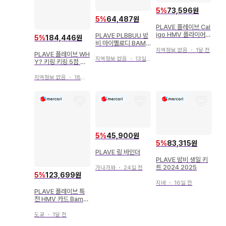
5
%
73,596원
5
%
64,487원
PLAVE 플레이브 Cal
igo HMV 플라이어 5
PLAVE PLBBUU 밤
5
%
184,446원
종
비 마이멜로디 BAMB
Y 마스코트 키링
지역정보 없음
・
1달 전
PLAVE 플레이브 WH
지역정보 없음
・
13일 전
Y? 키링 키링 5점 세
트
지역정보 없음
・
18일 전
5
%
45,900원
5
%
83,315원
PLAVE 링 바인더
PLAVE 밤비 생일 키
트 2024 2025
가나가와
・
24일 전
5
%
123,699원
지바
・
16일 전
PLAVE 플레이브 특
전 HMV 카드 Bamb
y 밤비
도쿄
・
1달 전