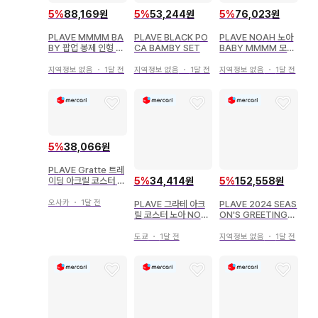
5
%
88,169원
5
%
53,244원
5
%
76,023원
PLAVE MMMM BA
PLAVE BLACK PO
PLAVE NOAH 노아
BY 팝업 봉제 인형 메
CA BAMBY SET
BABY MMMM 모아
미무 모우노
moi
지역정보 없음
・
1달 전
지역정보 없음
・
1달 전
지역정보 없음
・
1달 전
5
%
38,066원
PLAVE Gratte 트레
이딩 아크릴 코스터 E
5
%
34,414원
5
%
152,558원
UNHO
오사카
・
1달 전
PLAVE 그라테 아크
PLAVE 2024 SEAS
릴 코스터 노아 NOA
ON'S GREETINGS
H 세트
POCA SET
도쿄
・
1달 전
지역정보 없음
・
1달 전