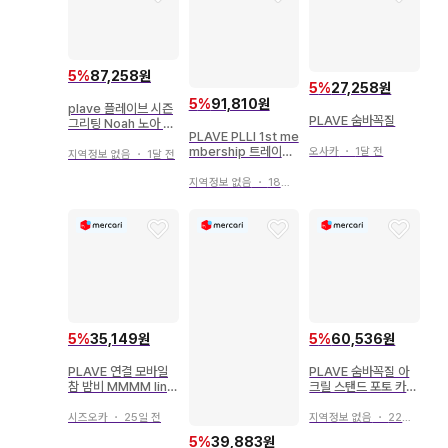
5
%
87,258원
5
%
27,258원
5
%
91,810원
plave 플레이브 시즌
PLAVE 숨바꼭질
그리팅 Noah 노아 트
PLAVE PLLI 1st me
레이딩 카드 세트
mbership 트레이딩
오사카
・
1달 전
지역정보 없음
・
1달 전
카드 15장 세트
지역정보 없음
・
18일 전
5
%
35,149원
5
%
60,536원
PLAVE 연결 모바일
PLAVE 숨바꼭질 아
참 밤비 MMMM line
크릴 스탠드 포토 카드
friends
홀더 예준
시즈오카
・
25일 전
지역정보 없음
・
22일 전
5
%
39,883원