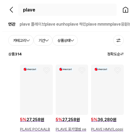
뒤로가기
홈으
연관
plave 플레이브
plave eunho
plave 하민
plave mmmm
plave응원봉
카테고리
기간
상품상태
상품
314
정확도순
5
%
27,258원
5
%
27,258원
5
%
36,280원
PLAVE POCAALB
PLAVE 포카앨범 ve
PLAVE HMV/Loppi