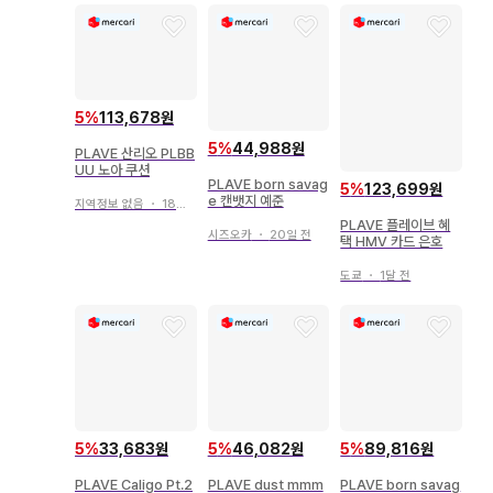
5
%
113,678원
5
%
44,988원
PLAVE 산리오 PLBB
UU 노아 쿠션
PLAVE born savag
5
%
123,699원
e 캔뱃지 예준
지역정보 없음
・
18일 전
PLAVE 플레이브 혜
시즈오카
・
20일 전
택 HMV 카드 은호
도쿄
・
1달 전
5
%
33,683원
5
%
46,082원
5
%
89,816원
PLAVE Caligo Pt.2
PLAVE dust mmm
PLAVE born savag