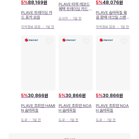
5
%
88,169원
5
%
48,076원
PLAVE 타워 레코드
혜택 트레이딩 카드 5
PLAVE 트레이딩 카
PLAVE 숨바꼭질 묶
종 컴프
드 포카 모음
음 판매 아크릴 스탠드
오사카
・
1달 전
복조리 볼펜 부채
지역정보 없음
・
1달 전
지역정보 없음
・
1달 전
5
%
30,866원
5
%
30,866원
5
%
30,866원
PLAVE 초회반 HAMI
PLAVE 초회반 NOA
PLAVE 초회반 NOA
N 숨바꼭질
H 숨바꼭질
H 숨바꼭질
도쿄
・
1달 전
도쿄
・
1달 전
도쿄
・
1달 전