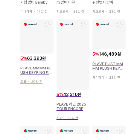
키링 밤비 Bamby
m 밤비 미무
e 캔뱃지 밤비
이바라키
・
17일 전
시즈오카
・
22일 전
시즈오카
・
22일 전
5
%
146,489원
5
%
63,393원
PLAVE DUST MM
PLAVE MMMM PL
MM PLUSH KEYRI
USH KEYRING 미무
NG 무메미무
miimu 밤비
사이타마
・
23일 전
도쿄
・
20일 전
5
%
42,310원
PLAVE 하민 2025
TOUR ENCORE
지바
・
22일 전