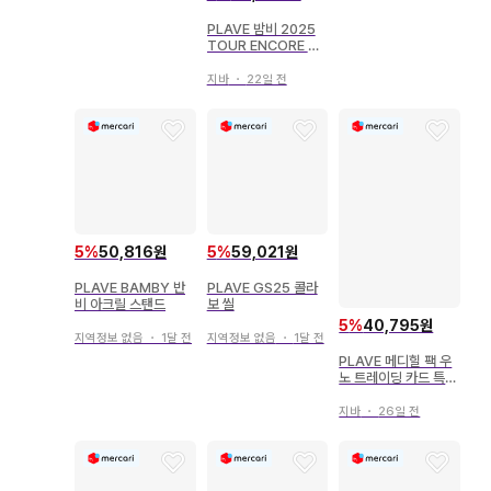
PLAVE 밤비 2025
TOUR ENCORE 아
크릴 스탠드
지바
・
22일 전
5
%
50,816원
5
%
59,021원
PLAVE BAMBY 반
PLAVE GS25 콜라
비 아크릴 스탠드
보 씰
5
%
40,795원
지역정보 없음
・
1달 전
지역정보 없음
・
1달 전
PLAVE 메디힐 팩 우
노 트레이딩 카드 특전
포함
지바
・
26일 전