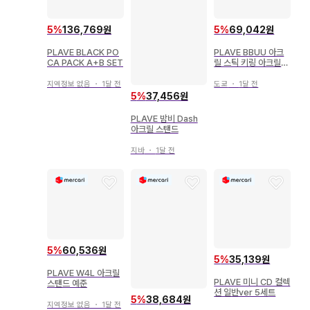
5
%
136,769원
5
%
69,042원
PLAVE BLACK PO
PLAVE BBUU 아크
CA PACK A+B SET
릴 스틱 키링 아크릴
스탠드 우노
지역정보 없음
・
1달 전
도쿄
・
1달 전
5
%
37,456원
PLAVE 밤비 Dash
아크릴 스탠드
지바
・
1달 전
5
%
60,536원
5
%
35,139원
PLAVE W4L 아크릴
PLAVE 미니 CD 컬렉
스탠드 예준
션 일반ver 5세트
5
%
38,684원
지역정보 없음
・
1달 전