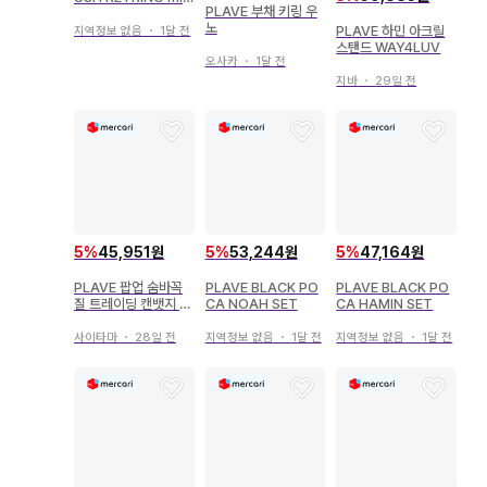
PLAVE 부채 키링 우
mu
노
PLAVE 하민 아크릴
지역정보 없음
・
1달 전
스탠드 WAY4LUV
오사카
・
1달 전
지바
・
29일 전
5
%
45,951원
5
%
53,244원
5
%
47,164원
PLAVE 팝업 숨바꼭
PLAVE BLACK PO
PLAVE BLACK PO
질 트레이딩 캔뱃지 노
CA NOAH SET
CA HAMIN SET
아
사이타마
・
28일 전
지역정보 없음
・
1달 전
지역정보 없음
・
1달 전