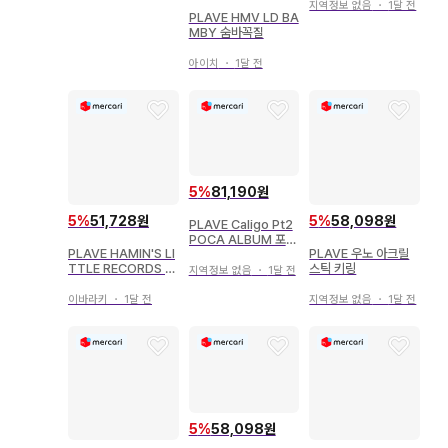
지역정보 없음
・
1달 전
PLAVE HMV LD BA
MBY 숨바꼭질
아이치
・
1달 전
5
%
81,190원
5
%
51,728원
5
%
58,098원
PLAVE Caligo Pt2
POCA ALBUM 포카
PLAVE HAMIN'S LI
PLAVE 우노 아크릴
앨범 10개
TTLE RECORDS 벌
스틱 키링
지역정보 없음
・
1달 전
스데이 키트
이바라키
・
1달 전
지역정보 없음
・
1달 전
5
%
58,098원