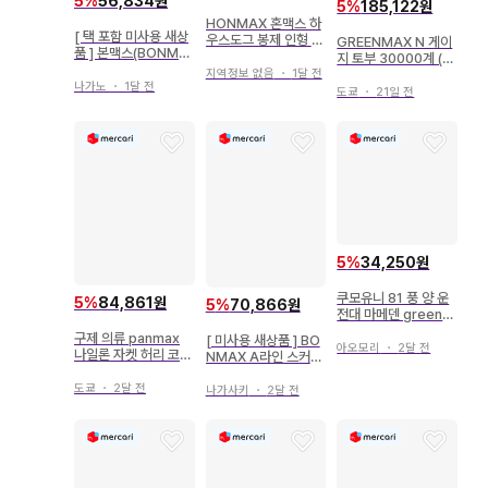
5
%
56,834원
5
%
185,122원
HONMAX 혼맥스 하
[ 택 포함 미사용 새상
우스도그 봉제 인형 개
GREENMAX N 게이
품 ] 본맥스(BONMA
1984년 빈티지
지 토부 30000계 (이
X) 사무복 큐롯 19호
세사키선 구 로고 행선
지역정보 없음
・
1달 전
나가노
・
1달 전
지 점등 차 번호 선택
도쿄
・
21일 전
식) 기본 4량 편성 30
492
5
%
34,250원
쿠모유니 81 풍 양 운
5
%
84,861원
5
%
70,866원
전대 마메덴 greenm
ax 키트 사용 N게이지
구제 의류 panmax
[ 미사용 새상품 ] BO
아오모리
・
2달 전
나일론 자켓 허리 코드
NMAX A라인 스커트
있음 오버 사이즈
네이비 15호 사무복
도쿄
・
2달 전
나가사키
・
2달 전