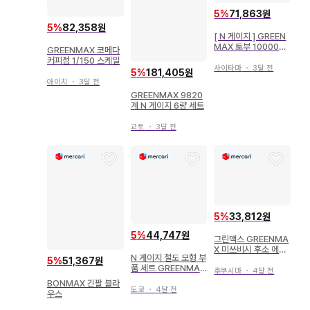
5
%
71,863원
5
%
82,358원
[ N 게이지 ] GREEN
MAX 토부 10000형
GREENMAX 코메다
모터 자동차
커피점 1/150 스케일
사이타마
・
3달 전
5
%
181,405원
아이치
・
3달 전
GREENMAX 9820
계 N 게이지 6량 세트
교토
・
3달 전
5
%
33,812원
5
%
44,747원
그린맥스 GREENMA
X 미쓰비시 후소 에어
N 게이지 철도 모형 부
로 스타 2대 도큐 버스
5
%
51,367원
품 세트 GREENMAX
후쿠시마
・
4달 전
2206
BONMAX 긴팔 블라
도쿄
・
4달 전
우스