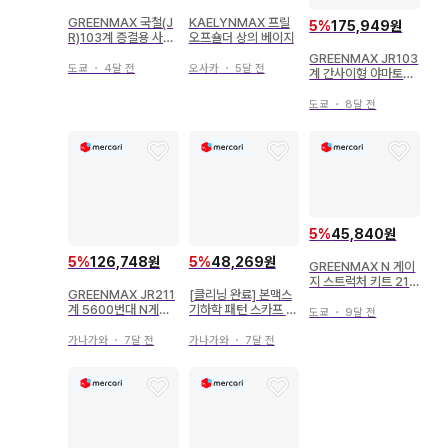
GREENMAX 국철(J
KAELYNMAX 프릴
5
%
175,949원
R)103계 증결용 사하
오프숄더 상의 베이지
2량 바디 키트
GREENMAX JR103
도쿄
・
4달 전
오사카
・
5달 전
계 간사이형 야마토지
선 6량 편성 세트
도쿄
・
8달 전
5
%
45,840원
5
%
126,748원
5
%
48,269원
GREENMAX N 게이
지 스트럭처 키트 213
GREENMAX JR211
[클리닝 완료] 본맥스
4
계 5600번대 N게이
기하학 패턴 스카프 핑
도쿄
・
9달 전
지 (SS편성)
크 그레이 Bonmax
가나가와
・
7달 전
가나가와
・
7달 전