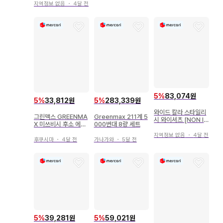
지역정보 없음
・
4달 전
5
%
83,074원
5
%
33,812원
5
%
283,339원
와이드 칼라 스타일리
그린맥스 GREENMA
Greenmax 211계 5
시 와이셔츠 [NON IR
X 미쓰비시 후소 에어
000번대 8량 세트
ONMAX] [세레모니]
로스타 2대 도에이 버
지역정보 없음
・
4달 전
스
후쿠시마
・
4달 전
가나가와
・
5달 전
5
%
39,281원
5
%
59,021원