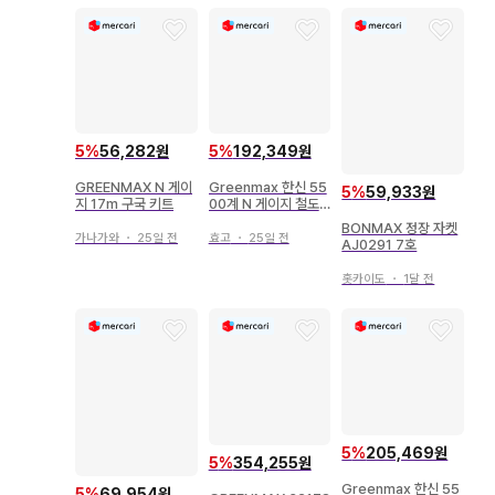
5
%
56,282원
5
%
192,349원
GREENMAX N 게이
Greenmax 한신 55
5
%
59,933원
지 17m 구국 키트
00계 N 게이지 철도
모형
BONMAX 정장 자켓
가나가와
・
25일 전
효고
・
25일 전
AJ0291 7호
홋카이도
・
1달 전
5
%
205,469원
5
%
354,255원
Greenmax 한신 55
5
%
69,954원