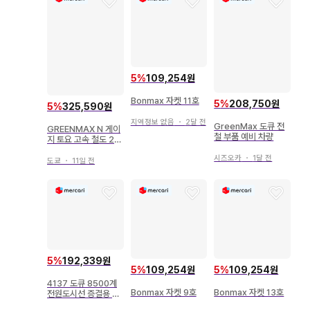
5
%
109,254원
Bonmax 자켓 11호
5
%
208,750원
5
%
325,590원
지역정보 없음
・
2달 전
GreenMax 도큐 전
GREENMAX N 게이
철 부품 예비 차량
지 토요 고속 철도 20
00계 증결용 중간차 6
시즈오카
・
1달 전
량 세트 (동력 없음) 3
도쿄
・
11일 전
0657
5
%
192,339원
5
%
109,254원
5
%
109,254원
4137 도큐 8500계
Bonmax 자켓 9호
Bonmax 자켓 13호
전원도시선 증결용 중
간차 6량 세트 GREE