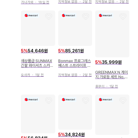
지역정보 없음
・
2달 전
지역정보 없음
・
2달 전
NMAX
가나가와
・
18일 전
5
%
54,646원
5
%
85,261원
새상품급 SUNMAX
Bonmax 프로그레스
5
%
35,999원
긴팔 와이셔츠 스카이
베스트 스트라이프 9
블루 도트 버튼다운 남
호
GREENMAX N 게이
성용 셔츠
오사카
・
1달 전
지역정보 없음
・
2달 전
지 가로등 세트 No.3
5-4
후쿠이
・
1달 전
5
%
34,824원