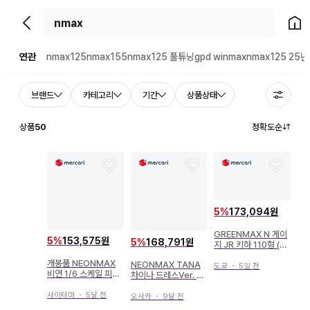
뒤로가기
홈으
연관
nmax125
nmax155
nmax125 풀튜닝
gpd winmax
nmax125 25
브랜드
카테고리
기간
상품상태
상품
50
정확도순
5
%
173,094원
GREENMAX N 게이
5
%
153,575원
5
%
168,791원
지 JR 키하 110형 (2
00번대 리쿠우사이
개봉품 NEONMAX
NEONMAX TANA
선) 기본 2량 편성 세
도쿄
・
5일 전
비연 1/6 스케일 피규
차이나 드레스Ver. 1/
트 (동력 포함)
어
6 스케일 피규어
사이타마
・
5달 전
오사카
・
9달 전