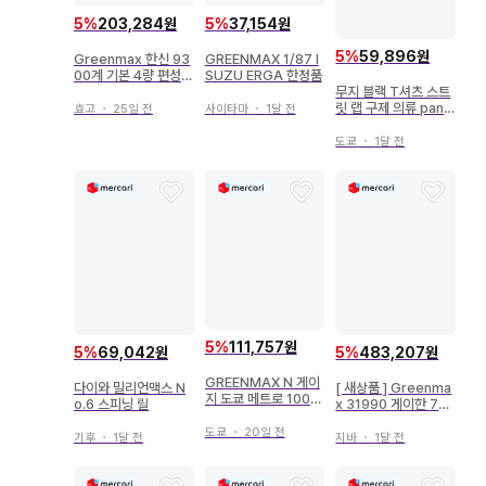
5
%
203,284원
5
%
37,154원
5
%
59,896원
Greenmax 한신 93
GREENMAX 1/87 I
00계 기본 4량 편성
SUZU ERGA 한정품
세트 동력 포함
무지 블랙 T셔츠 스트
릿 랩 구제 의류 pan
효고
・
25일 전
사이타마
・
1달 전
max
도쿄
・
1달 전
5
%
111,757원
5
%
69,042원
5
%
483,207원
GREENMAX N 게이
다이와 밀리언맥스 N
[ 새상품 ] Greenma
지 도쿄 메트로 1000
o.6 스피닝 릴
x 31990 게이한 72
0계 증결용 중간차 (증
00계 구 페인팅
결 6량 세트) 4129
도쿄
・
20일 전
기후
・
1달 전
지바
・
1달 전