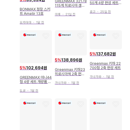
GREENMAX 32178
50계 4량 편성 세트
115계 히로시마 갱신
동력 포함
BONMAX 정장 스커
색 증결 4량 세트 동력
효고
・
25일 전
트 Amatir 13호
없음
미에
・
21일 전
오카야마
・
1달 전
5
%
137,682원
5
%
138,896원
Greenmax 키하 22
700형 2축 편성 세트
5
%
102,694원
Greenmax 키하23
히로시마색 2축 편성
가나가와
・
1달 전
GREENMAX 마니44
세트
형 4량 세트 개량품 N
가나가와
・
1달 전
게이지 새상품
도쿄
・
1달 전