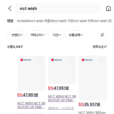
뒤로가기
홈으
연관
nctwish
nct wish 머플러
nct wish 가방
nct wish 위츄
nct wish 
브랜드
카테고리
기간
상품상태
상품
3,047
정확도순
5
%
47,851원
5
%
47,851원
NCT WISH NCT WI
SH POP UP FIND Y
NCT WISH NCT WI
OUR COLOR MD R
5
%
35,937원
SH POP UP FIND Y
YO 랜덤 컬러 위시 인
후쿠오카
・
17시간 전
OUR COLOR MD
형 그린
NCT WISH 일반ver