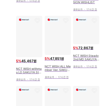
시온 랜덤 컬러 위시
후쿠오카
・
17시간 전
SION WISHLIST
인형 그린
후쿠오카
・
17시간 전
5
%
72,867원
NCT WISH Steady
5
%
47,851원
2nd MD SAKUYA
5
%
45,467원
WISH DOLL
NCT WISH ALL Me
후쿠오카
・
17시간 전
NCT WISH withmu
mber Ver. SAKUY
u LD SAKUYA Ste
A WISH
ady
후쿠오카
・
17시간 전
후쿠오카
・
17시간 전