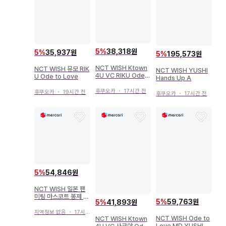
5
%
38,318원
5
%
35,937원
5
%
195,573원
NCT WISH Ktown
NCT WISH 뮤모 RIK
NCT WISH YUSHI
4U VC RIKU Ode t
U Ode to Love
Hands Up A
o Love
후쿠오카
・
17시간 전
후쿠오카
・
19시간 전
후쿠오카
・
17시간 전
5
%
54,846원
NCT WISH 일본 팬
미팅 마스코트 봉제 인
5
%
59,763원
5
%
41,893원
형 키링 료우
지역정보 없음
・
17시간 전
NCT WISH Ode to
NCT WISH Ktown
Love MD YUSHI 아