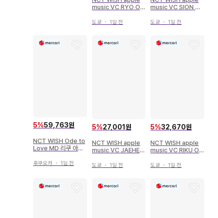
music VC RYO Od
music VC SION Od
e to Love
e to Love
도쿄
・
1일 전
도쿄
・
1일 전
5
%
59,763원
5
%
27,001원
5
%
32,670원
NCT WISH Ode to
NCT WISH apple
NCT WISH apple
Love MD 리쿠 아크
music VC JAEHEE
music VC RIKU Od
릴 키링
Ode to Love
e to Love
후쿠오카
・
1일 전
도쿄
・
1일 전
도쿄
・
1일 전