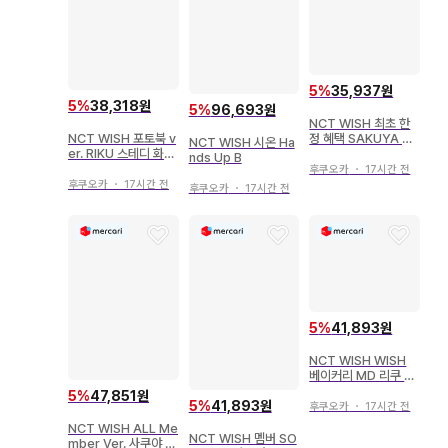
5
%
35,937원
5
%
38,318원
5
%
96,693원
NCT WISH 최초 한
정 혜택 SAKUYA po
NCT WISH 포토북 v
NCT WISH 시온 Ha
ppop
er. RIKU 스테디 화이
nds Up B
트
후쿠오카
・
17시간 전
후쿠오카
・
17시간 전
후쿠오카
・
17시간 전
5
%
41,893원
NCT WISH WISH
베이커리 MD 리쿠 P
VC 카드 케이스
5
%
47,851원
5
%
41,893원
후쿠오카
・
17시간 전
NCT WISH ALL Me
NCT WISH 멤버 SO
mber Ver. 사쿠야 W