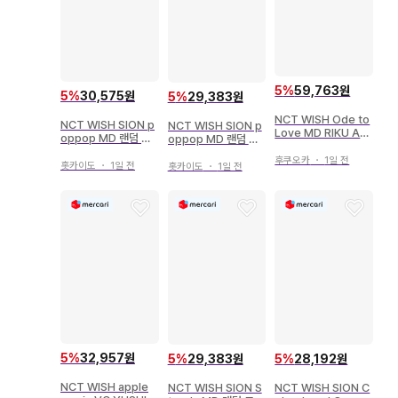
5
%
59,763원
5
%
30,575원
5
%
29,383원
NCT WISH Ode to
NCT WISH SION p
NCT WISH SION p
Love MD RIKU AC
oppop MD 랜덤 트
oppop MD 랜덤 트
RYLIC KEY RING
레이딩 카드 셀피
레이딩 카드 컨셉
후쿠오카
・
1일 전
홋카이도
・
1일 전
홋카이도
・
1일 전
5
%
32,957원
5
%
29,383원
5
%
28,192원
NCT WISH apple
NCT WISH SION S
NCT WISH SION C