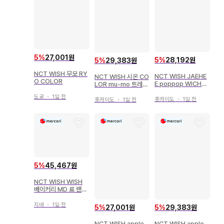
5
%
27,001원
5
%
28,192원
5
%
29,383원
NCT WISH 무모 RY
NCT WISH JAEHE
NCT WISH 시온 CO
O COLOR
E poppop WICHU
LOR mu-mo 트레이
ver. 트레이딩 카드
딩 카드
도쿄
・
1일 전
홋카이도
・
1일 전
홋카이도
・
1일 전
5
%
45,467원
NCT WISH WISH
베이커리 MD 료 랜덤
스퀴시 브레드
지바
・
1일 전
5
%
27,001원
5
%
29,383원
NCT WISH apple
NCT WISH apple