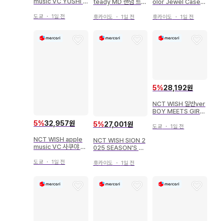
music VC YUSHI O
teady MD 랜덤 트레
olor Jewel Case
de to Love
이딩 카드 세트 트레이
멤버 ver. 트레이딩 카
딩 카드 A
드
도쿄
・
1일 전
홋카이도
・
1일 전
홋카이도
・
1일 전
5
%
28,192원
NCT WISH 일반ver
BOY MEETS GIRL
Ver. NCT WISH YO
5
%
32,957원
5
%
27,001원
-I-DON!/BOY MEE
도쿄
・
1일 전
TS GIRL
NCT WISH apple
NCT WISH SION 2
music VC 사쿠야 O
025 SEASON'S GR
de to Love
EETINGS RANDO
도쿄
・
1일 전
M TRADING CARD
홋카이도
・
1일 전
B