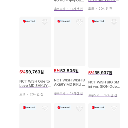
4U VC 사쿠야 Ode
크릴 키링
to Love
도쿄
・
20시간 전
후쿠오카
・
17시간 전
5
%
53,806원
5
%
59,763원
5
%
35,937원
NCT WISH WISH B
NCT WISH Ode to
NCT WISH BIG SM
AKERY MD RIKU M
Love MD SAKUYA
ini ver. SION Ode t
agSafe GRIPTOK
ACRYLIC KEY RIN
o Love
후쿠오카
・
17시간 전
G
도쿄
・
20시간 전
후쿠오카
・
17시간 전