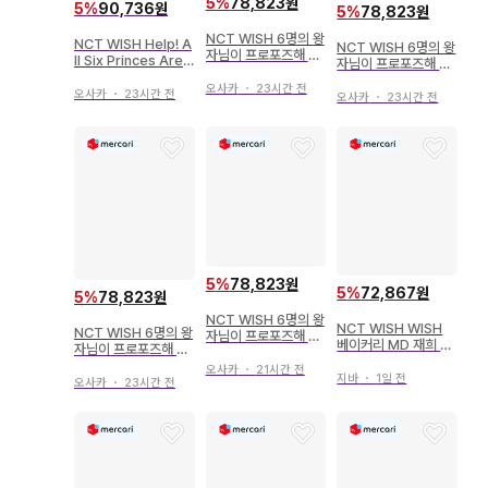
5
%
78,823원
5
%
90,736원
5
%
78,823원
NCT WISH 6명의 왕
NCT WISH Help! A
NCT WISH 6명의 왕
자님이 프로포즈해 올
ll Six Princes Are
자님이 프로포즈해 올
줄은 몰랐는데요 JAE
Trying to Propose
줄은 몰랐는데요 RIK
HEE 마스코트 키링
오사카
・
23시간 전
to Me JAEHEE Prin
오사카
・
23시간 전
U 마스코트 키링
오사카
・
23시간 전
ce Wish Doll
5
%
78,823원
5
%
72,867원
5
%
78,823원
NCT WISH 6명의 왕
NCT WISH WISH
NCT WISH 6명의 왕
자님이 프로포즈해 올
베이커리 MD 재희 포
자님이 프로포즈해 올
줄은 몰랐는데요 YUS
켓 위시 인형
줄은 몰랐는데 SAKU
HI 마스코트 키링
오사카
・
21시간 전
지바
・
1일 전
YA 마스코트 키링
오사카
・
23시간 전