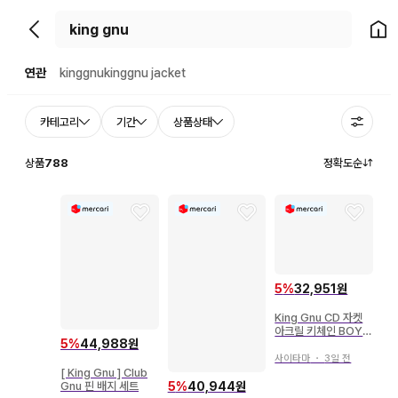
뒤로가기
홈으
연관
kinggnu
kinggnu jacket
카테고리
기간
상품상태
상품
788
정확도순
5
%
32,951원
King Gnu CD 자켓
아크릴 키체인 BOY
5
%
44,988원
키링
사이타마
・
3일 전
[ King Gnu ] Club
Gnu 핀 배지 세트
5
%
40,944원