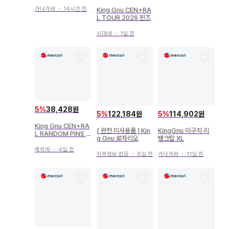
가나가와
・
14시간 전
King Gnu CEN+RA
L TOUR 2026 핀즈
시마네
・
1일 전
5
%
38,428원
5
%
122,184원
5
%
114,902원
King Gnu CEN+RA
[ 완전 미사용품 ] Kin
KingGnu 이구치 리
L RANDOM PINS S
g Gnu 로자리오
탱크탑 XL
OBAD 핀즈
에히메
・
4일 전
지역정보 없음
・
8일 전
가나가와
・
11일 전