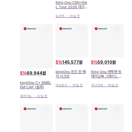
King Gnu CEN+RA
L Tour 2026 야구
모자
오사카
・
19일 전
5
%
145,577원
5
%
59,010원
kingGnu 핀즈 핀 배
King Gnu 맨투맨 트
5
%
69,944원
지 시크릿
레이닝복 그레이 L 사
이즈
kingGnu C+ EMBL
아오모리
・
19일 전
가나가와
・
19일 전
EM CAP [블루]
홋카이도
・
22일 전