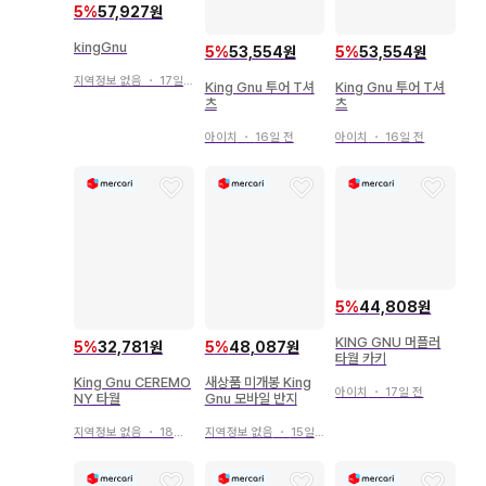
5
%
57,927원
kingGnu
5
%
53,554원
5
%
53,554원
지역정보 없음
・
17일 전
King Gnu 투어 T셔
King Gnu 투어 T셔
츠
츠
아이치
・
16일 전
아이치
・
16일 전
5
%
44,808원
KING GNU 머플러
5
%
32,781원
5
%
48,087원
타월 카키
King Gnu CEREMO
새상품 미개봉 King
아이치
・
17일 전
NY 타월
Gnu 모바일 반지
지역정보 없음
・
18일 전
지역정보 없음
・
15일 전