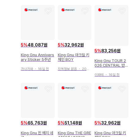
5
%
48,087원
5
%
32,962원
5
%
83,256원
King Gnu Annivers
King Gnu 아크릴 키
ary Sticker 5주년
체인 BOY
King Gnu TOUR 2
026 CENTRAL 반팔
가나가와
・
16일 전
지역정보 없음
・
20일 전
T셔츠 블랙
이와테
・
16일 전
5
%
65,763원
5
%
51,148원
5
%
32,962원
King Gnu 핀 배지 네
King Gnu THE GRE
King Gnu 아크릴 키