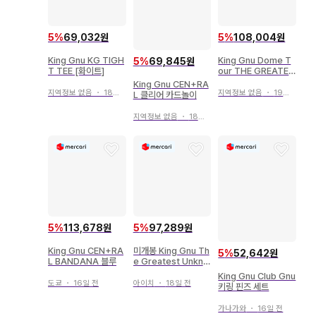
5
%
69,032원
5
%
108,004원
King Gnu KG TIGH
King Gnu Dome T
5
%
69,845원
T TEE [화이트]
our THE GREATES
T UNKNOWN
King Gnu CEN+RA
지역정보 없음
・
18일 전
지역정보 없음
・
19일 전
L 클리어 카드놀이
지역정보 없음
・
18일 전
5
%
113,678원
5
%
97,289원
King Gnu CEN+RA
미개봉 King Gnu Th
5
%
52,642원
L BANDANA 블루
e Greatest Unkno
wn 맨투맨 M
King Gnu Club Gnu
도쿄
・
16일 전
아이치
・
18일 전
키링 핀즈 세트
가나가와
・
16일 전