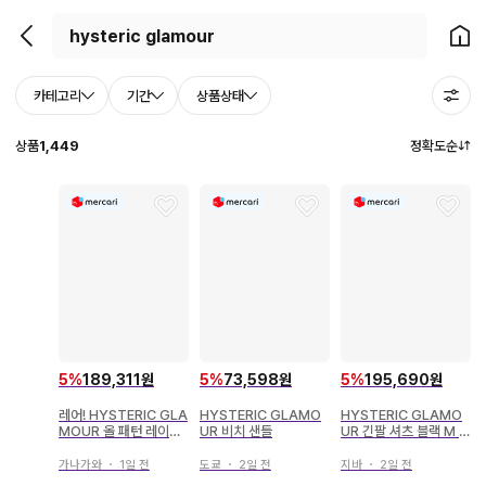
뒤로가기
홈으
카테고리
기간
상품상태
상품
1,449
정확도순
5
%
73,598원
5
%
189,311원
5
%
195,690원
HYSTERIC GLAMO
레어! HYSTERIC GLA
HYSTERIC GLAMO
UR 비치 샌들
MOUR 올 패턴 레이스
UR 긴팔 셔츠 블랙 M 사
상의
이즈
도쿄
・
2일 전
가나가와
・
1일 전
지바
・
2일 전