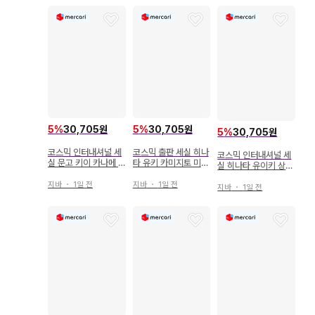
5
%
30,705원
5
%
30,705원
5
%
30,705원
코스믹 인터내셔널 세
코스믹 출판 세실 히나
코스믹 인터내셔널 세
실 문고 키이 카나메 !!)
타 유키 카미지토 미츠
실 히나타 유이키 상사
악마와의 아기 ~ 제우
아이~남자 계대 가족
와 애지중지 ~남계 대
스 공동전선 ~
이야기~ 3
지바
・
1일 전
지바
・
1일 전
가족 이야기~ 6
지바
・
1일 전