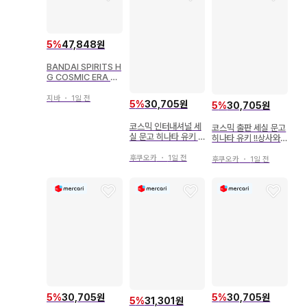
5
%
47,848원
BANDAI SPIRITS H
G COSMIC ERA BA
NDAI NAMCO 프리
덤 건담 반다이남코판
지바
・
1일 전
5
%
30,705원
5
%
30,705원
192
코스믹 인터내셔널 세
코스믹 출판 세실 문고
실 문고 히나타 유키 !!
히나타 유키 !!상사와
상사와 애지중지 ~남
열애 ~남자계 대가족
자 계열 대가족 이야기
이야기~ 2
후쿠오카
・
1일 전
후쿠오카
・
1일 전
~ 6
5
%
30,705원
5
%
30,705원
5
%
31,301원