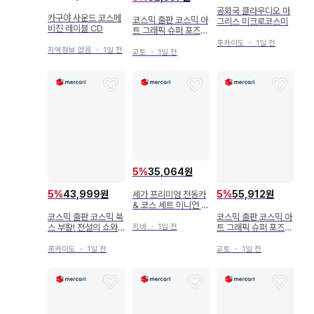
공화국 클라우디오 마
카구야 사운드 코스메
코스믹 출판 코스믹 아
그리스 미크로코스미
비진 레이블 CD
트 그래픽 슈퍼 포즈북
에치 팬츠 도감
홋카이도
・
1일 전
지역정보 없음
・
1일 전
교토
・
1일 전
5
%
35,064원
5
%
43,999원
5
%
55,912원
세가 프리미엄 전동카
& 코스 세트 미니언 메
이드
코스믹 출판 코스믹 북
코스믹 출판 코스믹 아
지바
・
1일 전
스 부활! 전설의 쇼와
트 그래픽 슈퍼 포즈북
특촬물 영웅
모에 팬츠 도감
홋카이도
・
1일 전
교토
・
1일 전