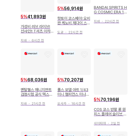
BANDAI SPIRITS H
5
%
56,914원
G COSMIC ERA 1/1
44 반다이남코판 데스
5
%
41,893원
핫토이 코스베이! 오비
티니 건담 클리어 컬러
지바
・
22시간 전
완 케노비 제다이 스타
가성비 러브 라이브!
파이터 포함 035
선샤인!! T셔츠 이차원
도쿄
・
22시간 전
COSPA AZALEAT
셔츠 NAVY XL 사이
지바
・
6시간 전
즈 (일본 사이즈)
5
%
68,036원
5
%
70,207원
멘탈헬스 매니지먼트
폴스 모델 아트 1/43
검정시험 공식 텍스트
미니 챔피언스 미나르
2종 라인 케어 코스 &
디 코스워스 PS05 P.
5
%
70,196원
기출문제집
프라이자허 2005
지바
・
21시간 전
오사카
・
16시간 전
COS 코스 반팔 롱 원
피스 플레어 슬리브 X
S
사이타마
・
2일 전