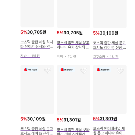
5
%
30,705원
5
%
30,705원
5
%
30,109원
코스믹 출판 세실 히나
코스믹 출판 세실 문고
코스믹 출판 세실 문고
타 유이키 상사와 약혼
히나타 유키 상사와 약
호시노 레이 !!) 신참 닥
LOVE 6 ~남자 계대
혼 Dream6 ~남계 대
터는 심술궂은 아빠에
가족 이야기~ 13
가족 이야기~ 21
지바
・
1일 전
게 반하다
지바
・
1일 전
후쿠오카
・
1일 전
5
%
31,301원
5
%
30,109원
5
%
31,301원
코스믹 인터내셔널 세
코스믹 출판 세실 문고
코스믹 출판 세실 쿠와
실 문고 히나타 유이키
호시노 레이 !!) 신참 닥
바라 레이 스캔들러스