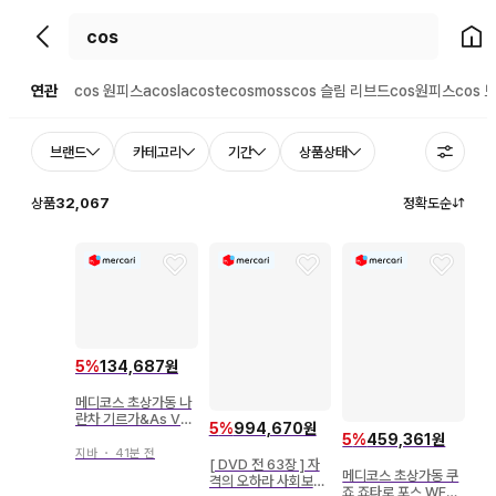
뒤로가기
홈으
연관
cos 원피스
acos
lacoste
cosmoss
cos 슬림 리브드
cos원피스
cos 
브랜드
카테고리
기간
상품상태
상품
32,067
정확도순
5
%
134,687원
메디코스 초상가동 나
란차 기르가&As Ver.
5
%
994,670원
BLACK WF 한정판
5
%
459,361원
특전 포함
지바
・
41분 전
[ DVD 전 63장 ] 자
메디코스 초상가동 쿠
격의 오하라 사회보험
죠 죠타로 포스 WF20