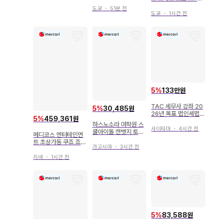
노무사 강좌 2026년
19[winter] 한정판
수험 대책 합격 코스
도쿄
・
51분 전
도쿄
・
1시간 전
5
%
133만원
TAC 세무사 강좌 20
5
%
30,485원
26년 목표 법인세법
5
%
459,361원
상급 코스 DVD 통신
하스노소라 여학원 스
전 30회
사이타마
・
4시간 전
쿨아이돌 캔뱃지 토마
메디코스 엔터테인먼
치 코스즈
트 초상가동 쿠죠 죠타
가고시마
・
3시간 전
로 포스 WF2019[wi
nter] 한정판
지바
・
1시간 전
5
%
83,588원