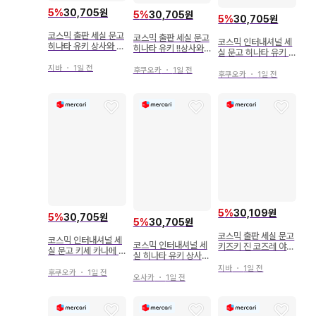
5
%
30,705원
5
%
30,705원
5
%
30,705원
코스믹 출판 세실 문고
코스믹 출판 세실 문고
코스믹 인터내셔널 세
히나타 유키 상사와 신
히나타 유키 !!상사와
실 문고 히나타 유키 !!
애 ~남계 대가족 이야
밀애~남계 대가족 이
상사와 약혼~남계 대
기~ 12
지바
・
1일 전
야기~ 3
후쿠오카
・
1일 전
가족 이야기~ 8
후쿠오카
・
1일 전
5
%
30,109원
5
%
30,705원
5
%
30,705원
코스믹 출판 세실 문고
코스믹 인터내셔널 세
코스믹 인터내셔널 세
키즈키 진 코즈레 야쿠
실 문고 키세 카나메 !!)
실 히나타 유키 상사와
자의 리모트 슬로우 라
악마와의 아기 ~ 제우
순애 ~남자 계열 대가
이프
지바
・
1일 전
스 공동전선 ~
후쿠오카
・
1일 전
족 이야기~ 5
오사카
・
1일 전