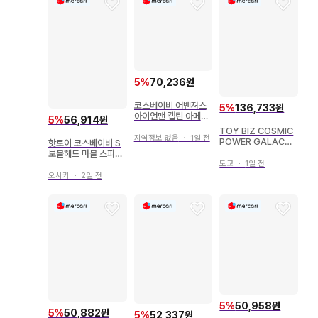
5
%
70,236원
코스베이비 어벤져스
5
%
136,733원
아이언맨 캡틴 아메리
5
%
56,914원
카 롯폰기 도쿄 한정판
TOY BIZ COSMIC
지역정보 없음
・
1일 전
POWER GALACTU
핫토이 코스베이비 S
S 14인치
보블헤드 마블 스파이
더맨 스칼렛 스파이더
도쿄
・
1일 전
슈트 COSB620
오사카
・
2일 전
5
%
50,958원
5
%
50,882원
5
%
52,337원