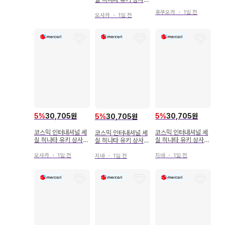
극도 아빠와 맛있는 밥
약혼 남자 대가족 이야
후쿠오카
・
1일 전
기 8
오사카
・
1일 전
5
%
30,705원
5
%
30,705원
5
%
30,705원
코스믹 인터내셔널 세
코스믹 인터내셔널 세
코스믹 인터내셔널 세
실 히나타 유키 상사와
실 히나타 유키 상사와
실 히나타 유키 상사와
신애 ~남계 대가족 이
신애 ~남계 대가족 이
약혼 ~남자 대가족 이
야기~ 7
야기~ 7
야기~ 9
오사카
・
1일 전
지바
・
1일 전
지바
・
1일 전