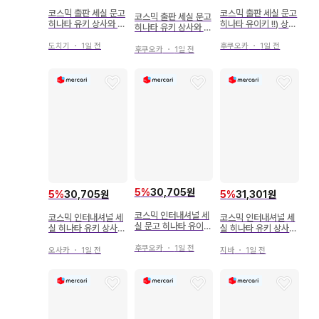
코스믹 출판 세실 문고
코스믹 출판 세실 문고
코스믹 출판 세실 문고
히나타 유키 상사와 신
히나타 유이키 !!) 상사
히나타 유키 상사와 약
애 ~남계 대가족 이야
와 약혼 ~남계 대가족
혼 Dream SPECIAL
기~ 12권
이야기~ 12
도치기
・
1일 전
후쿠오카
・
1일 전
~남자 가계 이야기~ 2
후쿠오카
・
1일 전
0
5
%
30,705원
5
%
31,301원
5
%
30,705원
코스믹 인터내셔널 세
코스믹 인터내셔널 세
코스믹 인터내셔널 세
실 문고 히나타 유이키
실 히나타 유키 상사와
실 히나타 유키 상사와
!!) 상사와 신애 ~남계
약혼 남자 대가족 이야
약혼 ~Love 3남자 대
대가족 이야기~ 7
후쿠오카
・
1일 전
기 SS 첨부 8
가족 이야기~ 10
지바
・
1일 전
오사카
・
1일 전