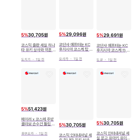
5
%
29,096원
5
%
30,705원
5
%
29,691원
코단샤 애프터눈 KC
코스믹 출판 세실 히나
코단샤 애프터눈 KC
후지시마 코스케 탑 G
타 유키 상사와 약혼 ~
후지시마 코스케 !!) 탑
P 9
남자 가계 이야기~ 13
GP 11
오사카
・
1일 전
도치기
・
1일 전
도쿄
・
1일 전
5
%
51,423원
페이러 x 코스메 주방
5
%
30,705원
콜라보 손수건 튤립 토
5
%
30,705원
끼 [ 완판템 ]
코스믹 인터내셔널 세
후쿠오카
・
1일 전
코스믹 인터내셔널 세
실 문고 유마키 유미
실 히나타 유키 상사와