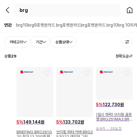
뒤로가기
홈으
연관
brg10
brg9
포켓몬카드 brg
포켓몬카드brg
포켓몬카드 brg10
brg 10
피카
카테고리
기간
상품상태
상품
29
정확도순
5
%
122,730원
[일시 하락] 브리핑 골프
햇 BRG251MA3 BRIE
5
%
149,144원
5
%
133,702원
FING
오사카
・
29일 전
BRIEFING BRG261G
브리핑 퍼터 커버 BRG2
20 정가 13,200엔 택
53G22 레인저 그린