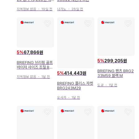
포함 새상품
지역정보 없음
・
19일 전
나가노
・
28일 전
5
%
67,866원
5
%
299,205원
BRIEFING 브리핑 골프
바이저 사이즈 조절 BR
BRIEFING 팬츠 BRG2
G223M57
5
%
414,443원
33M59 블랙 M
지역정보 없음
・
1달 전
BRIEFING 플리스 자켓
도쿄
・
1달 전
BRG243M29
오사카
・
1달 전