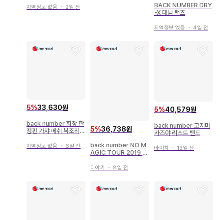
BACK NUMBER DRY
지역정보 없음
・
2일 전
-X 데님 팬츠
지역정보 없음
・
4일 전
5
%
33,630원
5
%
40,579원
back number 회장 한
back number 코지마
5
%
36,738원
정판 가챠 메쉬 복조리 2
카즈야 리스트 밴드
종 세트
back number NO M
지역정보 없음
・
6일 전
아이치
・
13일 전
AGIC TOUR 2019 티
셔츠
미야기
・
8일 전