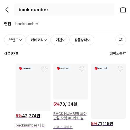
뒤로가기
홈으
연관
backnumber
브랜드
카테고리
기간
상품상태
상품
970
정확도순
5
%
73,134원
BACK NUMBER 보아
5
%
42,774원
안감 자켓 XL 카키 남성
용
5
%
71,119원
backnumber 타월
도쿄
・
3일 전