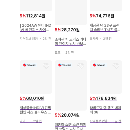
5
%
112,814원
5
%
74,776원
[ 2024AW 인디 IND
새상품 택 23구 프렌
IVI 롱 원피스 사이즈
치 슬리브 T셔츠 블랙
5
%
28,270원
38 라이트 핑크
38 M 사이즈 면 10
0%
지역정보 없음
・
2일 전
오사카
・
2일 전
소학관 빅 코믹스 키타
미 켄이치 낚시 바보
일지 38
도쿄
・
2일 전
5
%
68,010원
5
%
178,834원
새상품급 INDIVI 긴팔
라빠르망 랩 팬츠 네이
린넨 셔츠 블라우스 그
비 38
5
%
28,874원
레이 사이즈 38*RD9
69
나가노
・
2일 전
지역정보 없음
・
3일 전
아키타 쇼텐 소년 챔피
언 코믹스 니시 오사무