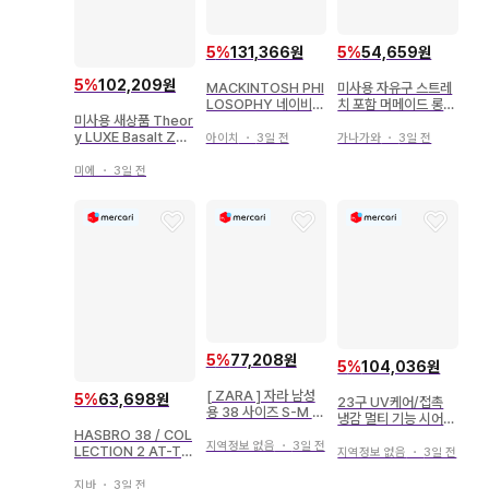
5
%
131,366원
5
%
54,659원
5
%
102,209원
MACKINTOSH PHI
미사용 자유구 스트레
LOSOPHY 네이비
치 포함 머메이드 롱
미사용 새상품 Theor
타이트 스커트 38 [ 2
스커트 A라인 38
y LUXE Basalt Zee
601 ]
아이치
・
3일 전
가나가와
・
3일 전
d 그레이 스톤 38
미에
・
3일 전
5
%
77,208원
5
%
104,036원
[ ZARA ] 자라 남성
5
%
63,698원
23구 UV케어/접촉
용 38 사이즈 S-M 블
냉감 멀티 기능 시어
랙 슬림핏 청바지 롱
숏 가디건 화이트 38
HASBRO 38 / COL
바지
지역정보 없음
・
3일 전
M
LECTION 2 AT-TE
지역정보 없음
・
3일 전
TANK GUNNER 3.
5인치
지바
・
3일 전