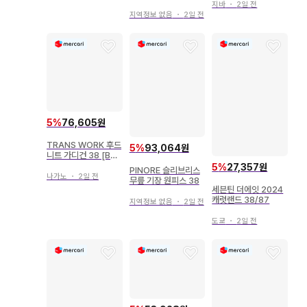
지바
・
2일 전
지역정보 없음
・
2일 전
5
%
76,605원
TRANS WORK 후드
5
%
93,064원
니트 가디건 38 [B50
3]
5
%
27,357원
PINORE 슬리브리스
나가노
・
2일 전
무릎 기장 원피스 38
세븐틴 더에잇 2024
캐럿랜드 38/87
지역정보 없음
・
2일 전
도쿄
・
2일 전