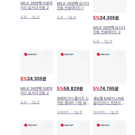
M!LK 38번째 브로마
M!LK 38번째 요시다
이드 요시다 진토 2
진토 브로마이드 1
도쿄
・
1일 전
5
%
34,305원
도쿄
・
1일 전
M!LK 38번째 요시다
진토 브로마이드 3
도쿄
・
1일 전
5
%
34,305원
M!LK 38번째 브로마
5
%
58,829원
5
%
74,765원
이드 요시다 진토 2
로페피크닉 플리츠 스
새상품 BABYLONE
도쿄
・
1일 전
커트 종아리 기장 W밴
슬리브리스 프렌치 블
딩 탁한 파랑 38
라우스 새틴 허리 리본
광택 38 M
이바라키
・
1일 전
미야자키
・
1일 전