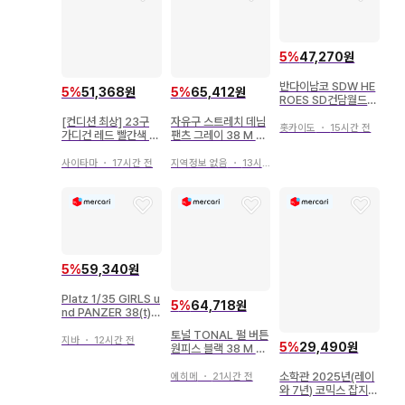
5
%
47,270원
반다이남코 SDW HE
5
%
51,368원
5
%
65,412원
ROES SD건담월드
히어로즈 캡틴 쿠안타
[컨디션 최상] 23구
자유구 스트레치 데님
GF 38
홋카이도
・
15시간 전
가디건 레드 빨간색 씨
팬츠 그레이 38 M 온
아일랜드 코튼 면 38
워드 아름다운 실루엣
사이타마
・
17시간 전
지역정보 없음
・
13시간 전
5
%
59,340원
Platz 1/35 GIRLS u
5
%
64,718원
nd PANZER 38(t)
탱크 카메산 팀 ver. G
토널 TONAL 펄 버튼
P-2
지바
・
12시간 전
5
%
29,490원
원피스 블랙 38 M 키
넥 7부 소매
소학관 2025년(레이
에히메
・
21시간 전
와 7년) 코믹스 잡지
주간 소년 선데이 202