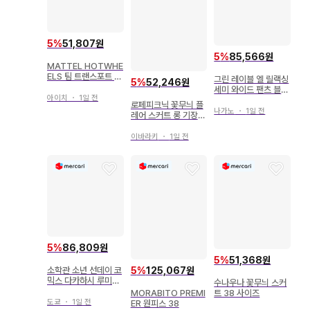
5
%
51,807원
5
%
85,566원
MATTEL HOTWHE
ELS 팀 트랜스포트 H
그린 레이블 엘 릴랙싱
5
%
52,246원
CR38 AMC 레벨 머
세미 와이드 팬츠 블루
신/와이드 오픈 #43
아이치
・
1일 전
사이즈 38*RD955
로페피크닉 꽃무늬 플
나가노
・
1일 전
레어 스커트 롱 기장
블루 그레이 38 M
이바라키
・
1일 전
5
%
86,809원
5
%
51,368원
5
%
125,067원
소학관 소년 선데이 코
믹스 다카하시 루미코
수나우나 꽃무늬 스커
란마 1/2 전 38권 재
트 38 사이즈
MORABITO PREMI
판 세트
도쿄
・
1일 전
ER 원피스 38