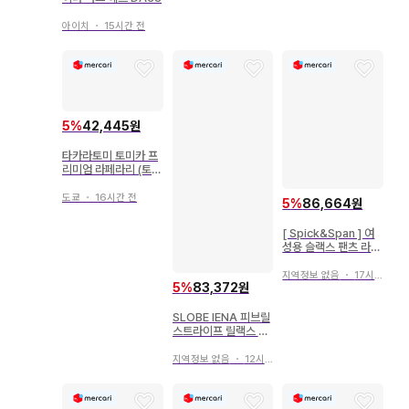
아이치
・
15시간 전
5
%
42,445원
타카라토미 토미카 프
리미엄 라페라리 (토미
카 프리미엄 출시 기념
사양) 38
도쿄
・
16시간 전
5
%
86,664원
[ Spick&Span ] 여
성용 슬랙스 팬츠 라이
트 그레이 38
지역정보 없음
・
17시간 전
5
%
83,372원
SLOBE IENA 피브릴
스트라이프 릴랙스 팬
츠 38 26ss
지역정보 없음
・
12시간 전