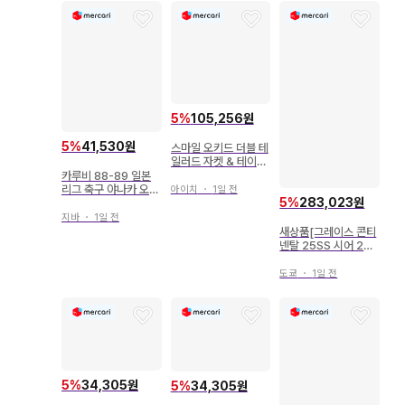
5
%
105,256원
5
%
41,530원
스마일 오키드 더블 테
일러드 자켓 & 테이퍼
드 팬츠 수트 셋업 38
카루비 88-89 일본
리그 축구 야나카 오사
아이치
・
1일 전
5
%
283,023원
무 38
지바
・
1일 전
새상품[그레이스 콘티
넨탈 25SS 시어 2wa
y 웨스턴 셔츠 38
도쿄
・
1일 전
5
%
34,305원
5
%
34,305원