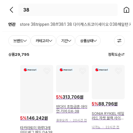
뒤로가기
홈으
연관
store 38
trippen 38
ff38
1 38 다이캐스트
코이세이오 038
해밀턴 카
브랜드
카테고리
기간
상품상태
상품
29,795
정확도순
5
%
313,706원
5
%
88,796원
반다이 초합금혼 아이
언 기어 GX-38
SONIA RYKIEL 테일
러드 자켓 블랙 사이즈
5
%
146,242원
후쿠오카
・
20시간 전
38*QD1136
나가노
・
22시간 전
타카라토미 와루다레
이더 버그 헤드 DA38