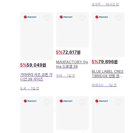
5년(레이와 6년) 38
오사카
・
16시간 전
호 2538
5
%
72,617원
5
%
79,896원
MAXFACTORY fig
5
%
59,049원
ma 드로셀 38
BLUE LABEL CRES
가마쿠라 셔츠 코튼 가
지바
・
1일 전
TBRIDGE 반팔 원피
디건 38 사이즈
스 38
야마나시
・
1일 전
도쿄
・
1일 전