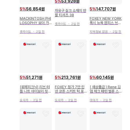
5
%
53,928원
5
%
56,854원
5
%
147,707원
자유구 실크 소재의 반
팔 티셔츠 38
MACKINTOSH PHI
FOXEY NEW YORK
LOSOPHY 보더 가
폭시 뉴욕 원피스 브라
홋카이도
・
2일 전
디건 38 M
운 38
홋카이도
・
2일 전
지역정보 없음
・
2일 전
5
%
60,145원
5
%
51,271원
5
%
213,761원
[ 새상품급 ] Rene 깅
[로페피크닉] 리브 터
FOXEY 정가 7만 린
엄 체크 패턴 벌룬 스
틀 니트 아이보리 핏
넨 코튼 스커트 턱 포
커트 38 사이즈
고급 깔끔 38
켓 38 베이지
미야기
・
2일 전
오사카
・
2일 전
오사카
・
2일 전