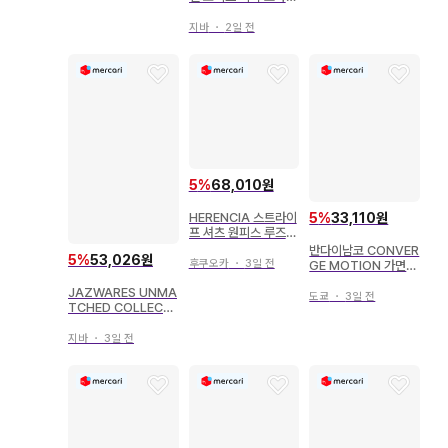
마리마시타! 이루마 군
38
지바
・
2일 전
5
%
68,010원
HERENCIA 스트라이
5
%
33,110원
프 셔츠 원피스 루즈핏
빅 사이즈 38
반다이남코 CONVER
5
%
53,026원
후쿠오카
・
3일 전
GE MOTION 가면라
이더 6 가면라이더 히
JAZWARES UNMA
비키 가면라이더 히비
도쿄
・
3일 전
TCHED COLLECTI
키 38
ON 시리즈 5 레드 벨
벳 38
지바
・
3일 전