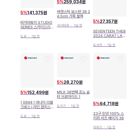
5
%
259,034원
버켄스탁 보스턴 38 2
5
%
141,375원
4.5cm 가죽 블랙
5
%
27,357원
타카라토미 STUDIO
사이타마
・
1일 전
SERIES 스카이드리프
SEVENTEEN THE8
트 SS38
2024 CARAT LAN
도쿄
・
1일 전
D 38/87
오사카
・
1일 전
5
%
28,270원
M!LK 38번째 죠노 슌
5
%
152,499원
타 브로마이드 1
[ 0694 ] 아나이 더블
5
%
64,718원
도치기
・
1일 전
크로스 I 라인 원피스
블랙 38
23구 린넨 100% 스
도쿄
・
1일 전
키퍼 셔츠 베이지 38
미야기
・
1일 전