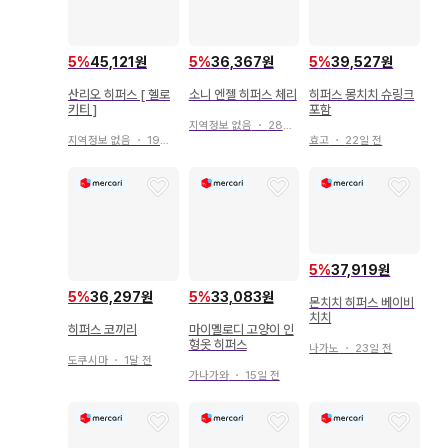
5
%
45,121원
5
%
36,367원
5
%
39,527원
산리오 히퍼스 [ 헬로
소니 엔젤 히퍼스 체리
히퍼스 몽치치 슈링크
키티 ]
포함
지역정보 없음
・
28일 전
지역정보 없음
・
19일 전
효고
・
22일 전
5
%
37,919원
5
%
36,297원
5
%
33,083원
몬치치 히퍼스 베이비
치치
히퍼스 코끼리
마이멜로디 고양이 인
형옷 히퍼스
나가노
・
23일 전
도쿠시마
・
1달 전
가나가와
・
15일 전