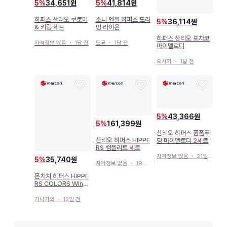
5
%
34,651원
5
%
41,814원
히퍼스 산리오 쿠로미
소니 엔젤 히퍼스 드리
5
%
36,114원
& 키링 세트
밍 라이온
히퍼스 산리오 포차코
지역정보 없음
・
1달 전
도쿄
・
1달 전
마이멜로디
오사카
・
1달 전
5
%
43,366원
5
%
161,399원
산리오 히퍼스 폼폼푸
산리오 히퍼스 HIPPE
딩 마이멜로디 2세트
RS 컴플리트 세트
지역정보 없음
・
21일 전
5
%
35,740원
지역정보 없음
・
19일 전
몬치치 히퍼스 HIPPE
RS COLORS Wink
민트 그린
가나가와
・
12일 전