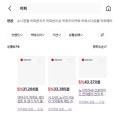
뒤로가기
홈으
연관
소니엔젤 히퍼
몬치치 히퍼
산리오 히퍼
치이카와 히퍼
시나모롤 히퍼
해피
브랜드
카테고리
기간
상품상태
상품
679
정확도순
5
%
43,370원
5
%
31,266원
5
%
33,385원
노기자카46 브로마이
드 한여름의 전국 투어
야마구치 하루요 세미
=LOVE 노구치 이오
2026 나카니시 아루
컴프 츄 앉기 히키 튤
리 극약중독 재킷 사진
노 히로시마현 ver 컴
지역정보 없음
・
17일 전
코디
브로마이드 세미 컴프
프
요리 히키
지역정보 없음
・
21일 전
지역정보 없음
・
22일 전