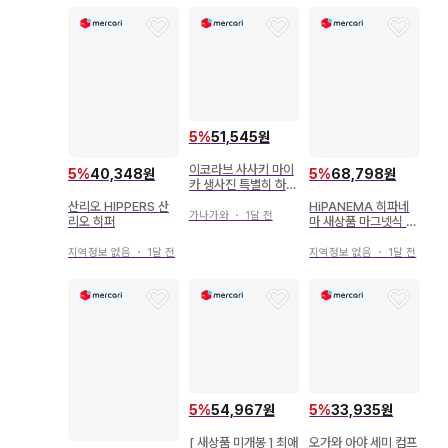
5
%
51,545원
이코라브 사사키 마이
5
%
40,348원
5
%
68,798원
카 생사진 특별히 하고
가창 의상 2 컴프
산리오 HIPPERS 산
HiPANEMA 히파네
가나가와
・
1달 전
리오 히퍼
마 새상품 마그넷식 9
연 뱅글 팔찌 여름
지역정보 없음
・
1달 전
지역정보 없음
・
1달 전
5
%
54,967원
5
%
33,935원
[ 새상품 미개봉 ] 최애
오가와 아야 세미 컴프