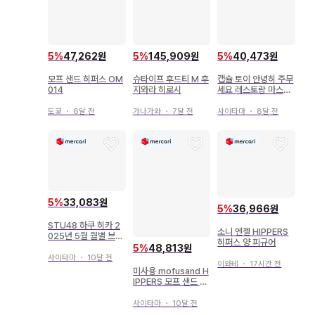
5
%
47,262원
5
%
145,909원
5
%
40,473원
모프 샌드 히퍼스 OM
슈타이프 후드티 M 후
캡슐 토이 안녕히 주무
014
지와라 히로시
세요 레스토랑 마스코
트 컴프
도쿄
・
6달 전
가나가와
・
7달 전
사이타마
・
8달 전
5
%
33,083원
5
%
36,966원
STU48 하쿠 히카 2
소니 엔젤 HIPPERS
025년 5월 월별 브로
히퍼스 양 피규어
마이드 컴프
5
%
48,813원
사이타마
・
10달 전
이와테
・
17시간 전
미사용 mofusand H
IPPERS 모프 샌드 히
퍼스 상어냥
사이타마
・
10달 전