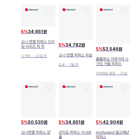
5
%
34,651원
소니 엔젤 히퍼스 드리
5
%
34,782원
밍 시리즈 쥐 쥐
5
%
53,546원
소니 엔젤 히퍼스 사슴
니가타
・
22일 전
폼폼푸딩 가챠가챠 시
크릿 거울 히퍼스
도쿄
・
1달 전
지역정보 없음
・
21일 전
5
%
50,530원
5
%
34,651원
5
%
42,904원
소니엔젤 히퍼스 양
산리오 히퍼스 시나모
mofusand 범고래냥
롤
히퍼스