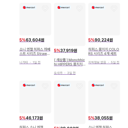
5
%
63,604원
5
%
90,224원
소니 엔젤 히퍼스 하베
히퍼스 몽치치 COLO
5
%
37,919원
스트 시리즈 Strawb
RS 시리즈 4개 세트
erry 이치고
[ 새상품 ] Monchhic
니가타
・
1일 전
지역정보 없음
・
5일 전
hi HIPPERS 몽치치
히퍼스 베리 핑크
오사카
・
3일 전
5
%
46,173원
5
%
38,055원
히퍼스 소니 엔젤
소니 엔젤 히퍼스