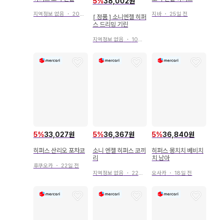
5
%
38,002원
지역정보 없음
・
20일 전
지바
・
25일 전
[ 정품 ] 소니엔젤 히퍼
스 드리밍 기린
지역정보 없음
・
10일 전
5
%
33,027원
5
%
36,367원
5
%
36,840원
히퍼스 산리오 포차코
소니 엔젤 히퍼스 코끼
히퍼스 몽치치 베비치
리
치 남아
후쿠오카
・
22일 전
지역정보 없음
・
22일 전
오사카
・
18일 전