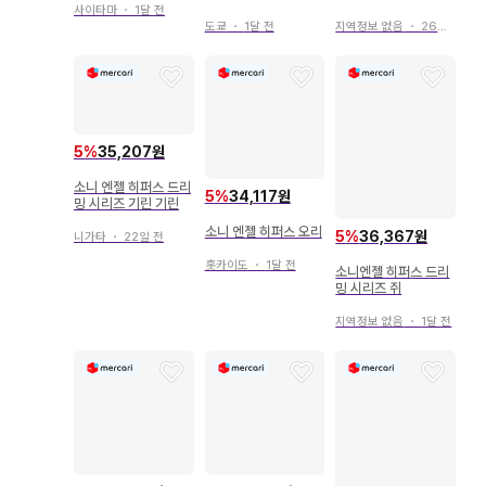
사이타마
・
1달 전
도쿄
・
1달 전
지역정보 없음
・
26일 전
5
%
35,207원
소니 엔젤 히퍼스 드리
5
%
34,117원
밍 시리즈 기린 기린
소니 엔젤 히퍼스 오리
5
%
36,367원
니가타
・
22일 전
홋카이도
・
1달 전
소니엔젤 히퍼스 드리
밍 시리즈 쥐
지역정보 없음
・
1달 전