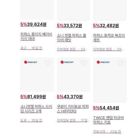
5
%
39,624원
5
%
33,572원
5
%
32,482원
히퍼스 몽치치 베이비
소니 엔젤 히퍼스 롭
히퍼스 포차코 복조리
치치 여아
이어 래빗
세트
효고
・
18일 전
지역정보 없음
・
24일 전
지역정보 없음
・
29일 전
5
%
81,499원
5
%
43,370원
소니엔젤 히퍼스 드리
쿠로미 치비토모 히퍼
5
%
54,454원
밍 시리즈 3개
스 HIPPERS
TWICE 랜덤 피규어
도쿄
・
19일 전
지역정보 없음
・
17일 전
히퍼스 지효
히로시마
・
22일 전