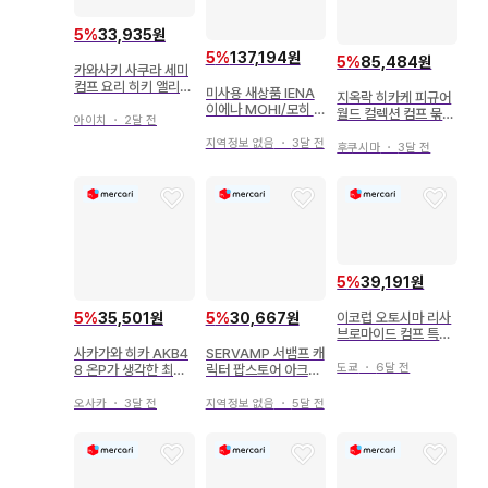
5
%
33,935원
5
%
137,194원
5
%
85,484원
카와사키 사쿠라 세미
컴프 요리 히키 앨리스
미사용 새상품 IENA
지옥락 히카케 피규어
코디 노기자카46 브로
이에나 MOHI/모히 퍼
월드 컬렉션 컴프 묶음
마이드
아이치
・
2달 전
슬립온 38 24cm
판매
지역정보 없음
・
3달 전
후쿠시마
・
3달 전
5
%
39,191원
이코럽 오토시마 리사
5
%
35,501원
5
%
30,667원
브로마이드 컴프 특별
히
사카가와 히카 AKB4
SERVAMP 서뱀프 캐
도쿄
・
6달 전
8 온P가 생각한 최강
릭터 팝스토어 아크릴
의 브로마이드 세트 4
키링 오오타니 츠키히
종 컴프
오사카
・
3달 전
지역정보 없음
・
5달 전