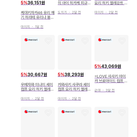
5
%
36,151원
의 아이 히카케 피규어
요리 히키 엘레강트 노
전 3종 컴프 세트
기자카46 브로마이드
케야키자카46 유리 깨
도치기
・
2달 전
아이치
・
2달 전
기 히라테 유리나 봉입
혜택 브로마이드 컴프
아이치
・
1달 전
5
%
43,069원
5
%
30,667원
5
%
38,293원
=LOVE 사사키 마이
카 브로마이드 컴프 특
우메자와 미나미 세미
카와사키 사쿠라 세미
별히
컴프 요리 히키 엘레강
컴프 요리 히키 엘레강
군마
・
3달 전
트 노기자카46 브로마
트 노기자카46 브로마
이드
이드
아이치
・
2달 전
아이치
・
2달 전