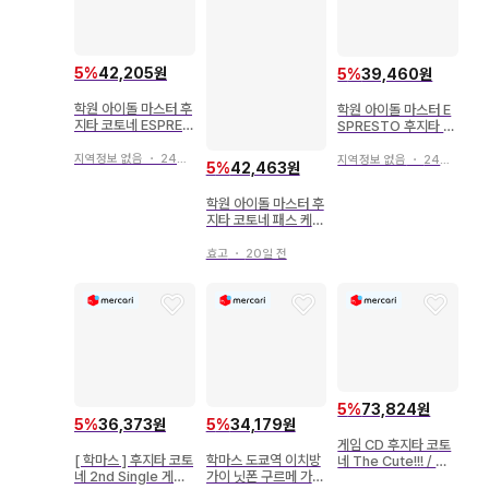
5
%
42,205원
5
%
39,460원
학원 아이돌 마스터 후
학원 아이돌 마스터 E
지타 코토네 ESPRES
SPRESTO 후지타 코
TO 피규어
토네 피규어
지역정보 없음
・
24일 전
지역정보 없음
・
24일 전
5
%
42,463원
학원 아이돌 마스터 후
지타 코토네 패스 케이
스(나스칸 포함)
효고
・
20일 전
5
%
73,824원
5
%
36,373원
5
%
34,179원
게임 CD 후지타 코토
[ 학마스 ] 후지타 코토
학마스 도쿄역 이치방
네 The Cute!!! / 후
네 2nd Single 게이
가이 닛폰 구르메 가도
지타 코토네 생일 기념