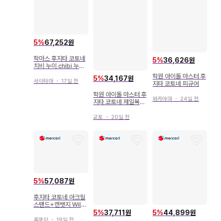
5
%
67,252원
학마스 후지타 코토네
5
%
36,626원
치비 누이 chibi 누이
앉아 마스코트
학원 아이돌 마스터 후
5
%
34,167원
사이타마
・
17일 전
지타 코토네 피규어
학원 아이돌 마스터 후
와카야마
・
24일 전
지타 코토네 제일복권
아크릴 스탠드
교토
・
20일 전
5
%
57,087원
후지타 코토네 아크릴
스탠드+캔뱃지 Wild
TUNE 2종 세트
5
%
37,711원
5
%
44,899원
후쿠이
・
19일 전