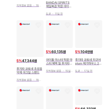
BANDAI SPIRITS
지역정보 없음
・
18일 전
제일복권 학원 아이돌
마스터 Part 5 C상 후
지타 코토네 피규어 1/
도쿄
・
11일 전
7 Gracemaster
5
%
60,135원
5
%
104만원
아이돌 마스터 학원 마
후지타 코토네 피규어
5
%
47,344원
스터 혜택 씰 후지타
plum 메가하우스 2개
코토네
세트
후지타 코토네 초성음
지역정보 없음
・
15일 전
도쿄
・
17일 전
악제 아크릴 스탠드
지역정보 없음
・
18일 전