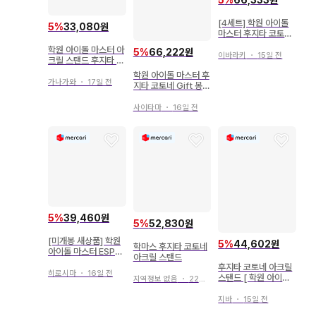
5
%
66,333원
[4세트] 학원 아이돌
5
%
33,080원
마스터 후지타 코토네
하나미 사키 피규어
학원 아이돌 마스터 아
5
%
66,222원
이바라키
・
15일 전
크릴 스탠드 후지타 코
토네
학원 아이돌 마스터 후
가나가와
・
17일 전
지타 코토네 Gift 봉제
인형
사이타마
・
16일 전
5
%
39,460원
5
%
52,830원
[미개봉 새상품] 학원
5
%
44,602원
학마스 후지타 코토네
아이돌 마스터 ESPRE
아크릴 스탠드
STO 후지타 코토네
후지타 코토네 아크릴
피규어
히로시마
・
16일 전
스탠드 [ 학원 아이돌
지역정보 없음
・
22일 전
마스터 츄파춥스 ] 학
마스
지바
・
15일 전