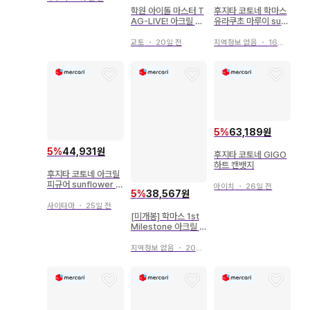
학원 아이돌 마스터 T
후지타 코토네 학마스
AG-LIVE! 아크릴 스
유라쿠초 마루이 sunf
탠드 후지타 코토네
lower 아크릴 스탠드
2
교토
・
20일 전
지역정보 없음
・
16일 전
5
%
63,189원
5
%
44,931원
후지타 코토네 GIGO
하트 캔뱃지
후지타 코토네 아크릴
피규어 sunflower v
아이치
・
26일 전
5
%
38,567원
er.
사이타마
・
25일 전
[미개봉] 학마스 1st
Milestone 아크릴 스
탠드 후지타 코토네
지역정보 없음
・
20일 전