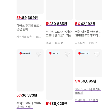
5
%
89,399원
5
%
30,885원
5
%
42,192원
학마스 후지타 코토네
묶음 판매
학마스 GIGO 후지타
학원 아이돌 마스터 E
코토네 렌티큘러 키링
SPRESTO 후지타 코
지역정보 없음
・
16일 전
토네 피규어
효고
・
15일 전
시즈오카
・
14일 전
5
%
56,895원
학마스 포스터 후지타
코토네
5
%
36,373원
가나가와
・
20일 전
후지타 코토네 20th
5
%
88,028원
아크릴 스탠드