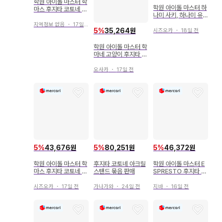
학원 아이돌 마스터 학
학원 아이돌 마스터 하
마스 후지타 코토네 묶
나미 사키, 하나미 유
음 판매 낱개 판매
메, 후지타 코토네 피
지역정보 없음
・
17일 전
규어
5
%
35,264원
시즈오카
・
18일 전
학원 아이돌 마스터 학
마네 고양이 후지타 코
토네 아크릴 스탠드
오사카
・
17일 전
5
%
43,676원
5
%
80,251원
5
%
46,372원
학원 아이돌 마스터 학
후지타 코토네 아크릴
학원 아이돌 마스터 E
마스 후지타 코토네 복
스탠드 묶음 판매
SPRESTO 후지타 코
조리 학마스 스토어
토네 자운 세이카 피규
어 세트
시즈오카
・
17일 전
가나가와
・
24일 전
지바
・
16일 전