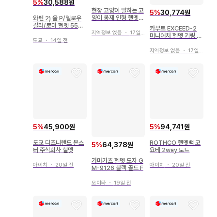
5
%
30,588원
현장 고양이 일하는 고
5
%
30,774원
양이 봉제 인형 헬멧
와펜 2) 올 P/옐로우
포함
컬러/로마 헬멧 55m
카부토 EXCEED-2
m
지역정보 없음
・
17일 전
미니어처 헬멧 키링 D
도쿄
・
14일 전
UNE
지역정보 없음
・
17일 전
5
%
45,900원
5
%
94,741원
도쿄 디즈니랜드 몬스
ROTHCO 헬멧백 코
5
%
64,378원
터 주식회사 헬멧
요테 2way 토트
가마가츠 헬멧 모자 G
아이치
・
20일 전
아이치
・
20일 전
M-9126 블랙 골드 F
오이타
・
19일 전