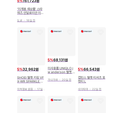
5
%
161,723원
'미개봉 새상품' 스타
워즈 만달로리안 미니
헬멧
도쿄
・
18일 전
5
%
68,131원
미사용품 UNIQLO j
5
%
32,962원
5
%
66,543원
w anderson 헬멧 백
카키
SHOEI 헬멧 키링 VF
캡틴스 헬멧 티셔츠 포
가나가와
・
20일 전
X-WR SPARKLE T
켓티 L
C-3
지역정보 없음
・
17일 전
사이타마
・
22일 전