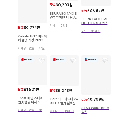
5
%
60,293원
5
%
73,092원
BBURAGO 1/43 B
WT 알파인 F1 팀 A5
306th TACTICAL
24 (2024) No31 E.
FIGHTER SQ 헬멧
오콘 헬멧 포함 (클리
지바
・
12일 전
백
5
%
30,774원
어 케이스)
교토
・
18일 전
Kabuto F-17 미니어
처 헬멧 키링 ZESTA
L
지역정보 없음
・
17일 전
5
%
91,821원
5
%
36,243원
고스트 메인 스파이크
5
%
40,799원
F-17 레미 가드너 KA
헬멧 밴딩 티셔츠
BUTO 헬멧 컬렉션
라이더 모델
STAR WARS BB-8
지역정보 없음
・
18일 전
사이타마
・
16일 전
헬멧