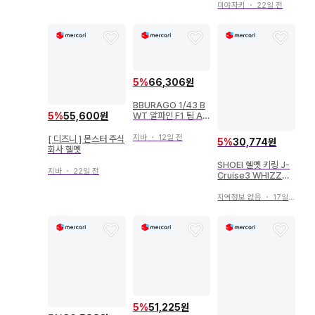
미야자키
・
22일 전
5
%
66,306원
BBURAGO 1/43 B
5
%
55,600원
WT 알파인 F1 팀 A5
24 (2024) No10 P.
가슬리 헬멧 포함 (클
지바
・
12일 전
[ 디즈니 ] 몬스터 주식
5
%
30,774원
리어 케이스)
회사 헬멧
SHOEI 헬멧 키링 J-
지바
・
22일 전
Cruise3 WHIZZY
TC10
지역정보 없음
・
17일 전
5
%
51,225원