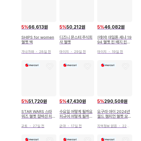
5
%
66,613원
5
%
50,212원
5
%
46,082원
SHIPS for women
디즈니 몬스터 주식회
[레어] 아일톤 세나 19
헬멧 백
사 헬멧
94 헬멧 핀 배지 핀즈
F1
가나가와
・
28일 전
아이치
・
29일 전
아이치
・
19일 전
5
%
290,508원
5
%
51,720원
5
%
47,430원
오구라 아이 2024년
STAR WARS 스타
수요일 어떻게 될까요
월드 챔피언 헬멧 모델
워즈 헬멧 컬렉션 피규
피규어 어떻게 될까요
1/5 스케일
어
그 12 빨간 헬멧 후지
얀 상
지역정보 없음
・
22일 전
교토
・
27일 전
군마
・
17일 전