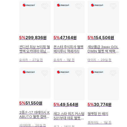
5
%
299,836원
5
%
47,164원
5
%
154,506원
컨디션 최상 브리핑 헬
몬스터 주식회사 헬멧
새상품급 3way GOL
멧백 오카야마 데님 2
메지루시 액세서리
DWIN 헬멧 백 백팩 g
way 숄더
wmaveric
오사카
・
27일 전
오사카
・
1달 전
아이치
・
29일 전
5
%
51,550원
5
%
49,544원
5
%
30,774원
2종 F-17 아레이시 K
레고 스타 워즈 커스텀
헬멧형 핀 배지
ABUTO 헬멧 컬렉션
501부대 아포 헬멧 암
라이더 모델
부품
홋카이도
・
1달 전
사이타마
・
26일 전
효고
・
28일 전