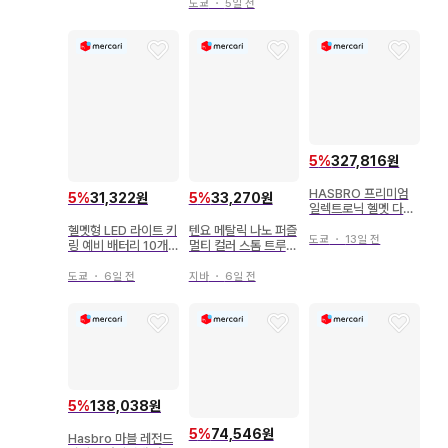
도쿄
・
5일 전
5
%
327,816원
HASBRO 프리미엄
5
%
31,322원
5
%
33,270원
일렉트로닉 헬멧 다스
베이더 1/1 스케일
헬멧형 LED 라이트 키
텐요 메탈릭 나노 퍼즐
도쿄
・
13일 전
링 예비 배터리 10개
멀티 컬러 스톰 트루퍼
포함
헬멧
도쿄
・
6일 전
지바
・
6일 전
5
%
138,038원
5
%
74,546원
Hasbro 마블 레전드