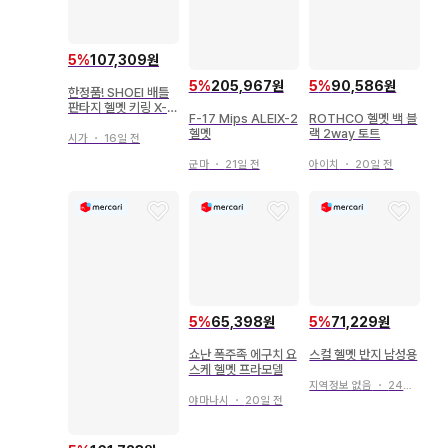
5
%
107,309원
5
%
205,967원
5
%
90,586원
한정품! SHOEI 배틀
판타지 헬멧 키링 X-Fi
F-17 Mips ALEIX-2
ROTHCO 헬멧 백 블
fteen 새상품
헬멧
랙 2way 토트
시가
・
16일 전
군마
・
21일 전
아이치
・
20일 전
5
%
65,398원
5
%
71,229원
쇼난 폭주족 에구치 요
스컬 헬멧 반지 남성용
스케 헬멧 프라모델
지역정보 없음
・
24일 전
야마나시
・
20일 전