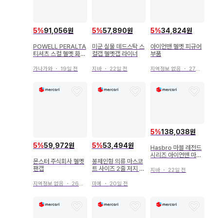
5
%
91,056원
5
%
57,890원
5
%
34,824원
POWELL PERALTA
미군 실물 데드스탁 스
아이언맨 헬멧 피규어
티셔츠 스컬 헬멧 화이
컬캡 헬멧캡 라이너
부품
트 2019
가나가와
・
19일 전
지바
・
22일 전
지역정보 없음
・
27일 전
5
%
138,038원
5
%
59,972원
5
%
53,494원
Hasbro 마블 레전드
시리즈 아이언맨 마크
몬스터 주식회사 헬멧
봉제인형 의류 마스코
LXXXV 일렉트로닉
팬캡
트 사이즈 2줄 저지 헬
헬멧
지바
・
22일 전
멧 메멜
지역정보 없음
・
26일 전
미에
・
20일 전