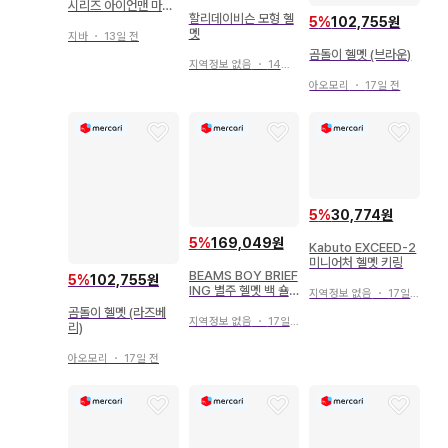
시리즈 아이언맨 마크
할리데이비슨 모형 헬
LXXXV 일렉트로닉
5
%
102,755원
멧
헬멧
지바
・
13일 전
곰돌이 헬멧 (브라운)
지역정보 없음
・
14일 전
아오모리
・
17일 전
5
%
30,774원
5
%
169,049원
Kabuto EXCEED-2
미니어처 헬멧 키링
BEAMS BOY BRIEF
5
%
102,755원
ING 별주 헬멧 백 숄
지역정보 없음
・
17일 전
더백
곰돌이 헬멧 (라즈베
지역정보 없음
・
17일 전
리)
아오모리
・
17일 전