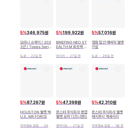
5
%
346,975원
5
%
199,922원
5
%
57,016원
오타니 쇼헤이 / 202
BRIEFING NEO ST
영화 탑건 매버릭 헬멧
2년 / Topps Serie
EALTH M 토트백 헬
키링
s 2 / 헬멧 카드
멧백
도쿄
・
22일 전
아이치
・
27일 전
도쿄
・
29일 전
5
%
87,267원
5
%
47,398원
5
%
42,310원
HOUSTON 헬멧 백
몬스터 주식회사 팬캡
몬스터 주식회사 헬멧
U.S. AIR FORCE
헬멧 모자 디즈니랜드
메지루시 액세서리
지역정보 없음
・
29일 전
홋카이도
・
27일 전
지역정보 없음
・
1달 전