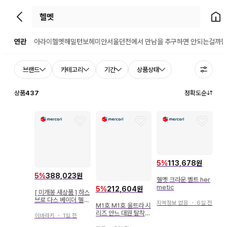
뒤로가기
홈으
연관
아라이헬멧
해밀턴
보헤미안서울
던전에서 만남을 추구하면 안되는걸까
험
브랜드
카테고리
기간
상품상태
상품
437
정확도순
5
%
113,678원
5
%
388,023원
헬멧 크라운 벨트 her
metic
5
%
212,604원
[ 미개봉 새상품 ] 하스
브로 다스 베이더 헬멧
지역정보 없음
・
6일 전
M1호 M1호 울트라 시
블랙 시리즈
리즈 안느 대원 탈착
이바라키
・
1일 전
헬멧