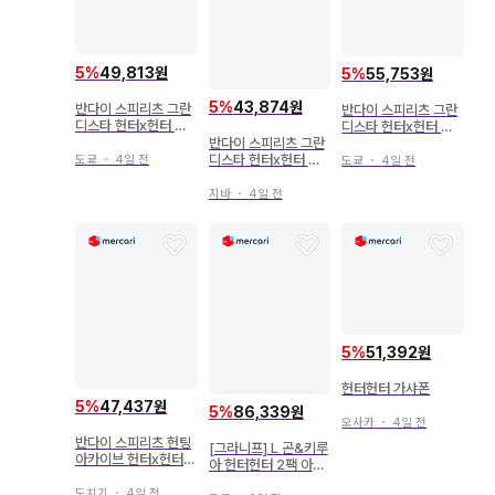
5
%
49,813원
5
%
55,753원
5
%
43,874원
반다이 스피리츠 그란
반다이 스피리츠 그란
디스타 헌터x헌터 크
디스타 헌터x헌터 키
라피카
반다이 스피리츠 그란
루아 2730247
디스타 헌터x헌터 곤
도쿄
・
4일 전
도쿄
・
4일 전
2730247
지바
・
4일 전
5
%
51,392원
헌터헌터 가샤폰
5
%
47,437원
5
%
86,339원
오사카
・
4일 전
반다이 스피리츠 헌팅
[그라니프] L 곤&키루
아카이브 헌터x헌터
아 헌터헌터 2팩 아이
키루아 신속
콘T셔츠
도치기
・
4일 전