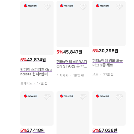
5
%
30,398원
5
%
45,847원
5
%
43,874원
헌터x헌터 영화 도둑
헌터x헌터 VIBRATI
마크 3종 세트
ON STARS 곤 박스
반다이 스피리츠 Gra
있음
ndista 헌터x헌터 곤
교토
・
21일 전
이시카와
・
19일 전
2730247
홋카이도
・
17일 전
5
%
37,418원
5
%
57,036원