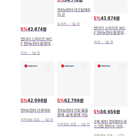
5
%
34,718원
헌터x헌터 아크릴메트
리 곤
5
%
43,874원
오사카
・
1달 전
반다이 스피리츠 WC
5
%
43,874원
F 헌터x헌터 환영여단
B 우보긴
반다이 스피리츠 WC
지바
・
1달 전
F 헌터x헌터 환영여단
D 파크노다
지바
・
1달 전
5
%
42,998원
5
%
62,796원
헌터x헌터 산큐마트
헌터x헌터 키링 묶음
5
%
56,656원
판매, 낱개 판매 가능
지역정보 없음
・
1달 전
3체 세트! 헌터헌터 데
지역정보 없음
・
1달 전
스크탑 헌터 6 크라피
카 진 레오리오
지역정보 없음
・
12일 전