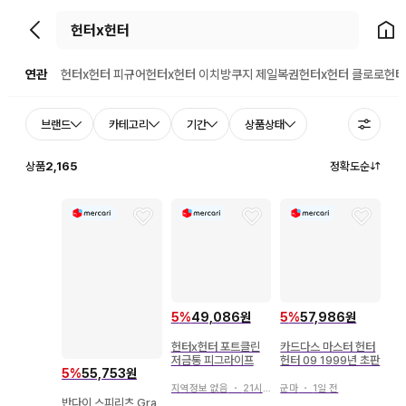
뒤로가기
홈으
연관
헌터x헌터 피규어
헌터x헌터 이치방쿠지 제일복권
헌터x헌터 클로로
헌터
브랜드
카테고리
기간
상품상태
상품
2,165
정확도순
5
%
49,086원
5
%
57,986원
헌터x헌터 포트클린
카드다스 마스터 헌터
저금통 피그라이프
헌터 09 1999년 초판
5
%
55,753원
지역정보 없음
・
21시간 전
군마
・
1일 전
반다이 스피리츠 Gra