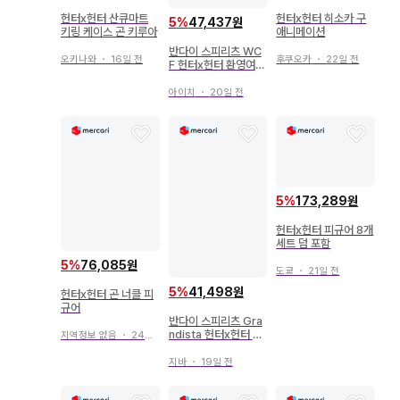
헌터x헌터 산큐마트
헌터x헌터 히소카 구
5
%
47,437원
키링 케이스 곤 키루아
애니메이션
반다이 스피리츠 WC
오키나와
・
16일 전
후쿠오카
・
22일 전
F 헌터x헌터 환영여단
A 클로로
아이치
・
20일 전
5
%
173,289원
헌터x헌터 피규어 8개
세트 덤 포함
5
%
76,085원
도쿄
・
21일 전
5
%
41,498원
헌터x헌터 곤 너클 피
규어
반다이 스피리츠 Gra
ndista 헌터x헌터 곤
지역정보 없음
・
24일 전
2730247
지바
・
19일 전