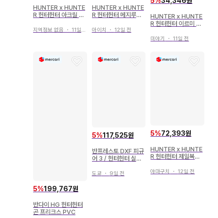
5
%
34,346원
HUNTER x HUNTE
HUNTER x HUNTE
R 헌터헌터 아크릴 블
R 헌터헌터 메지루시
HUNTER x HUNTE
록 곤
액세서리
R 헌터헌터 이르미 아
지역정보 없음
・
11일 전
아이치
・
12일 전
트 코스터
미야기
・
11일 전
5
%
72,393원
5
%
117,525원
HUNTER x HUNTE
반프레스토 DXF 피규
R 헌터헌터 제일복권
어 3 / 헌터헌터 실바=
더블 헌터 라이선스
조르딕 3
야마구치
・
12일 전
도쿄
・
9일 전
5
%
199,767원
반다이 HG 헌터헌터
곤 프리크스 PVC