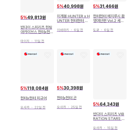
5
%
40,998원
5
%
31,466원
미개봉 HUNTER x H
헌터헌터 메지루시 환
5
%
49,813원
UNTER 헌터헌터 피
영여단편 Vol.2 세미
규어 곤 G.I.편
컴프
반다이 스피리츠 헌팅
이바라키
・
6일 전
도쿄
・
6일 전
아카이브스 헌터x헌터
크라피카 -절대시간-
아이치
・
11일 전
5
%
30,398원
5
%
118,084원
헌터x헌터 곤
헌터x헌터 피규어
5
%
64,343원
오사카
・
25일 전
오사카
・
22일 전
반다이 스피리츠 VIB
RATION STARS 헌
터x헌터 네테로
오사카
・
15일 전