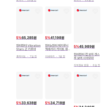
오사카
・
29일 전
오사카
・
29일 전
5
%
65,285원
5
%
41,198원
헌터헌터 Vibration
헌터x헌터 메지루시
5
%
45,989원
Stars 곤 키루아
액세서리 카이토 새상
품
헌터헌터 캡 모자 겐스
홋카이도
・
7일 전
이바라키
・
1달 전
루 보머 시마무라
지역정보 없음
・
8일 전
5
%
33,638원
5
%
34,718원