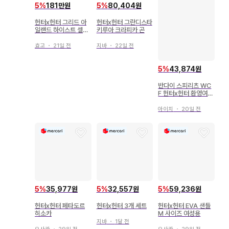
5
%
181만원
5
%
80,404원
헌터x헌터 그리드 아
헌터x헌터 그란디스타
일랜드 하이스트 셀렉
키루아 크라피카 곤
션
효고
・
21일 전
지바
・
22일 전
5
%
43,874원
반다이 스피리츠 WC
F 헌터x헌터 환영여단
B 우보긴
아이치
・
20일 전
5
%
35,977원
5
%
32,557원
5
%
59,236원
헌터x헌터 페타도르
헌터x헌터 3개 세트
헌터x헌터 EVA 샌들
히소카
M 사이즈 여성용
지바
・
1달 전