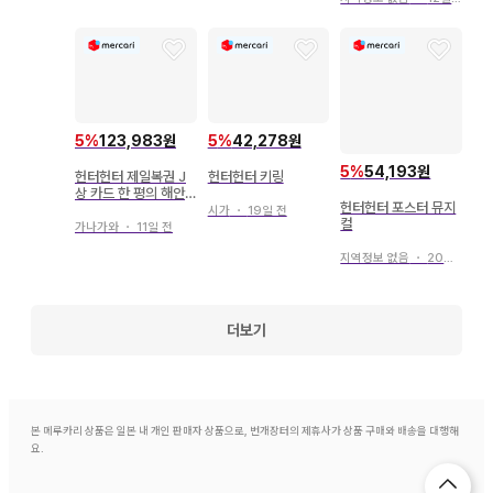
5
%
123,983원
5
%
42,278원
5
%
54,193원
헌터헌터 제일복권 J
헌터헌터 키링
상 카드 한 평의 해안
헌터헌터 포스터 뮤지
선 배제 통행 티켓
시가
・
19일 전
컬
가나가와
・
11일 전
지역정보 없음
・
20일 전
더보기
본 메루카리 상품은 일본 내 개인 판매자 상품으로, 번개장터의 제휴사가 상품 구매와 배송을 대행해
요.