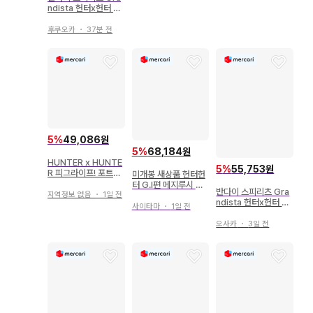
ndista 헌터x헌터 키
루아 2730247
후쿠오카
・
37분 전
5
%
49,086원
5
%
68,184원
HUNTER x HUNTE
5
%
55,753원
R 피그라이프! 포트밤
미개봉 새상품 헌터헌
저금통 헌터헌터
터 G.I편 메지루시 액
반다이 스피리츠 Gra
세서리 컴프 x 2세트
지역정보 없음
・
1일 전
ndista 헌터x헌터 키
사이타마
・
1일 전
루아 2730247
오사카
・
3일 전