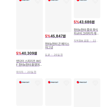
5
%
43,686원
헌터x헌터 중국 좌식
피규어 크라피카 레오
5
%
45,847원
리오
지역정보 없음
・
22일 전
헌터x헌터 곤 페이스
마그넷
5
%
40,309원
도쿄
・
26일 전
반다이 스피리츠 WC
F 헌터x헌터 환영여단
C 노부나가
아이치
・
20일 전