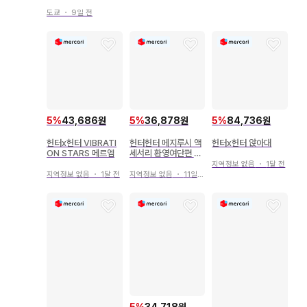
도쿄
・
9일 전
5
%
43,686원
5
%
36,878원
5
%
84,736원
헌터x헌터 VIBRATI
헌터헌터 메지루시 액
헌터x헌터 앉아대
ON STARS 메르엠
세서리 환영여단편 컴
플리트
지역정보 없음
・
1달 전
지역정보 없음
・
1달 전
지역정보 없음
・
11일 전