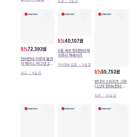
도쿄
・
2일 전
5
%
40,107원
5
%
72,393원
5종 세트 헌터헌터 메
지루시 액세서리
헌터헌터 키루아 물견
식 페이스 마그넷 2세
지역정보 없음
・
5일 전
트
5
%
55,753원
효고
・
4일 전
반다이 스피리츠 그란
디스타 헌터x헌터 크
라피카
지바
・
12일 전