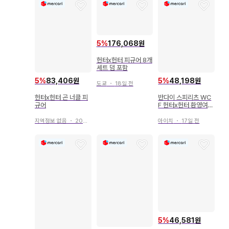
5
%
176,068원
헌터x헌터 피규어 8개
세트 덤 포함
5
%
83,406원
5
%
48,198원
도쿄
・
18일 전
헌터x헌터 곤 너클 피
반다이 스피리츠 WC
규어
F 헌터x헌터 환영여단
A 클로로
지역정보 없음
・
20일 전
아이치
・
17일 전
5
%
46,581원