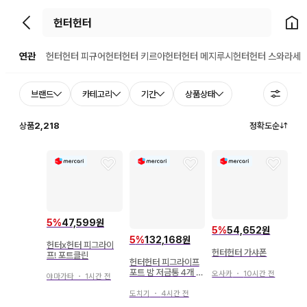
뒤로가기
홈으
연관
헌터헌터 피규어
헌터헌터 키르아
헌터헌터 메지루시
헌터헌터 스와라세
브랜드
카테고리
기간
상품상태
상품
2,218
정확도순
5
%
47,599원
5
%
54,652원
5
%
132,168원
헌터x헌터 피그라이
헌터헌터 가샤폰
프! 포트클린
헌터헌터 피그라이프
포트 밤 저금통 4개 세
오사카
・
10시간 전
야마가타
・
1시간 전
트 미개봉 새상품
도치기
・
4시간 전