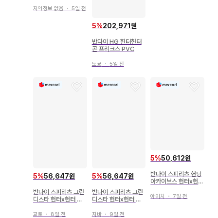
지역정보 없음
・
5일 전
5
%
202,971원
반다이 HG 헌터헌터
곤 프리크스 PVC
도쿄
・
5일 전
5
%
50,612원
반다이 스피리츠 헌팅
5
%
56,647원
5
%
56,647원
아카이브스 헌터x헌터
크라피카 -절대시간-
반다이 스피리츠 그란
반다이 스피리츠 그란
아이치
・
7일 전
디스타 헌터x헌터 크
디스타 헌터x헌터 크
라피카
라피카
교토
・
8일 전
지바
・
9일 전