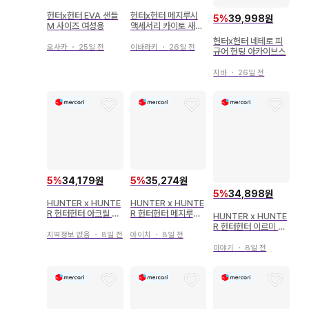
헌터x헌터 EVA 샌들
헌터x헌터 메지루시
5
%
39,998원
M 사이즈 여성용
액세서리 카이토 새상
품
헌터x헌터 네테로 피
오사카
・
25일 전
이바라키
・
26일 전
규어 헌팅 아카이브스
지바
・
26일 전
5
%
34,179원
5
%
35,274원
5
%
34,898원
HUNTER x HUNTE
HUNTER x HUNTE
R 헌터헌터 아크릴 블
R 헌터헌터 메지루시
HUNTER x HUNTE
록 곤
액세서리
R 헌터헌터 이르미 아
지역정보 없음
・
8일 전
아이치
・
8일 전
트 코스터
미야기
・
8일 전