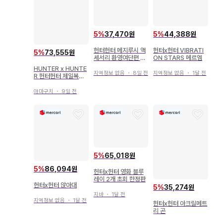
5
%
37,470원
5
%
44,388원
헌터헌터 메지루시 액
헌터x헌터 VIBRATI
5
%
73,555원
세서리 환영여단편 컴
ON STARS 메르엠
플리트
HUNTER x HUNTE
지역정보 없음
・
8일 전
지역정보 없음
・
1달 전
R 헌터헌터 제일복권
더블 헌터 라이선스
야마구치
・
9일 전
5
%
65,018원
5
%
86,094원
헌터x헌터 영화 블루
레이 2개 초회 한정판
헌터x헌터 앉아대
5
%
35,274원
지바
・
1달 전
지역정보 없음
・
1달 전
헌터x헌터 아크릴메트
리 곤