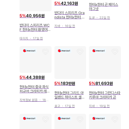
5
%
42,163원
헌터x헌터 곤 페이스
마그넷
반다이 스피리츠 Gra
5
%
40,956원
ndista 헌터x헌터 곤
도쿄
・
22일 전
2730247
반다이 스피리츠 WC
지바
・
16일 전
F 헌터x헌터 환영여단
C 노부나가
아이치
・
17일 전
5
%
44,388원
5
%
183만원
5
%
81,693원
헌터x헌터 중국 좌식
피규어 크라피카 레오
헌터x헌터 그리드 아
헌터x헌터 그란디스타
리오
일랜드 하이스트 셀렉
키루아 크라피카 곤
지역정보 없음
・
18일 전
션
효고
・
17일 전
지바
・
19일 전