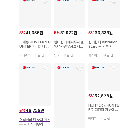
5
%
41,656원
5
%
31,972원
5
%
66,333원
미개봉 HUNTER x H
헌터헌터 메지루시 환
헌터헌터 Vibration
UNTER 헌터헌터 피
영여단편 Vol.2 세미
Stars 곤 키루아
규어 곤 G.I.편
컴프
이바라키
・
3일 전
도쿄
・
3일 전
홋카이도
・
4일 전
5
%
52,828원
HUNTER x HUNTE
R 헌터헌터 키루아 홀
5
%
46,728원
로 카드 3장 세트
아이치
・
5일 전
헌터헌터 캡 모자 겐스
루 보머 시마무라