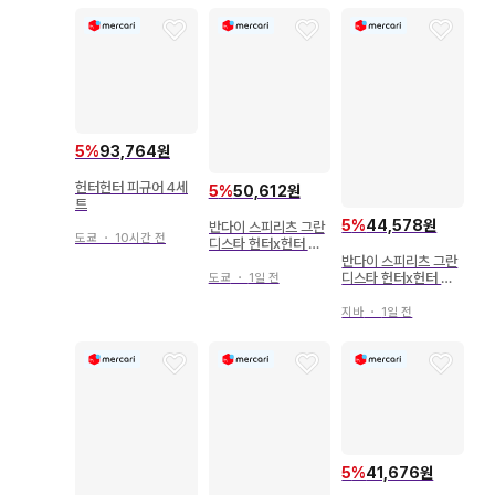
5
%
93,764원
헌터헌터 피규어 4세
5
%
50,612원
트
5
%
44,578원
반다이 스피리츠 그란
도쿄
・
10시간 전
디스타 헌터x헌터 크
라피카
반다이 스피리츠 그란
디스타 헌터x헌터 곤
도쿄
・
1일 전
2730247
지바
・
1일 전
5
%
41,676원