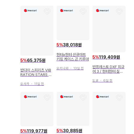
5
%
38,018원
헌터x헌터 산큐마트
5
%
119,409원
키링 케이스 곤 키루아
5
%
65,375원
반프레스토 DXF 피규
오키나와
・
13일 전
반다이 스피리츠 VIB
어 3 / 헌터헌터 실바=
RATION STARS 헌
조르딕 3
터x헌터 네테로
도쿄
・
6일 전
오사카
・
11일 전
5
%
30,885원
5
%
119,977원