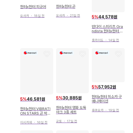
헌터x헌터 곤
헌터x헌터 피규어
오사카
・
21일 전
오사카
・
18일 전
5
%
44,578원
반다이 스피리츠 Gra
ndista 헌터x헌터 곤
2730247
홋카이도
・
14일 전
5
%
57,952원
헌터x헌터 히소카 구
5
%
30,885원
5
%
46,581원
애니메이션
헌터x헌터 영화 도둑
헌터x헌터 VIBRATI
후쿠오카
・
19일 전
마크 3종 세트
ON STARS 곤 박스
있음
교토
・
17일 전
이시카와
・
16일 전