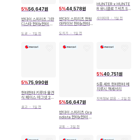
HUNTER x HUNTE
5
%
44,578원
R 유니클로 T셔츠 S
5
%
56,647원
사이즈 헌터헌터
사이타마
・
1일 전
반다이 스피리츠 헌팅
반다이 스피리츠 그란
아카이브 헌터x헌터
디스타 헌터x헌터 키
키루아 신속
루아 2730247
도치기
・
1일 전
도쿄
・
1일 전
5
%
40,751원
5
%
75,990원
5종 세트 헌터헌터 메
지루시 액세서리
헌터헌터 키루아 물견
식 페이스 마그넷 2세
지역정보 없음
・
2일 전
5
%
56,647원
트
효고
・
1일 전
반다이 스피리츠 Gra
ndista 헌터x헌터 키
루아 2730247
교토
・
3일 전