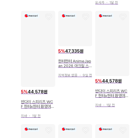
오사카
・
1달 전
5
%
47,335원
헌터헌터 AnimeJap
an 2026 아크릴 스탠
드 히소카
지역정보 없음
・
9일 전
5
%
44,578원
반다이 스피리츠 WC
5
%
44,578원
F 헌터x헌터 환영여단
B 우보긴
반다이 스피리츠 WC
지바
・
1달 전
F 헌터x헌터 환영여단
D 파크노다
지바
・
1달 전