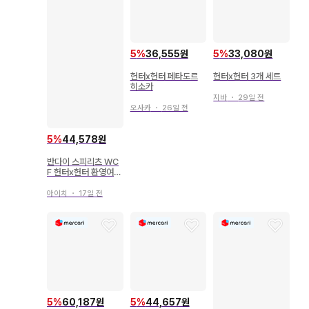
5
%
36,555원
5
%
33,080원
헌터x헌터 페타도르
헌터x헌터 3개 세트
히소카
지바
・
29일 전
오사카
・
26일 전
5
%
44,578원
반다이 스피리츠 WC
F 헌터x헌터 환영여단
B 우보긴
아이치
・
17일 전
5
%
60,187원
5
%
44,657원