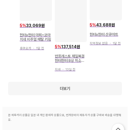
5
%
43,688원
5
%
33,069원
헌터x헌터 산큐마트
헌터x헌터 마찌=코마
치네 비주얼 메탈 키링
지역정보 없음
・
1달 전
5
%
137,514원
후쿠오카
・
1달 전
반프레스토 제일복권
헌터헌터 B상 히소카
피규어
지바
・
13일 전
더보기
본 메루카리 상품은 일본 내 개인 판매자 상품으로, 번개장터의 제휴사가 상품 구매와 배송을 대행해
요.