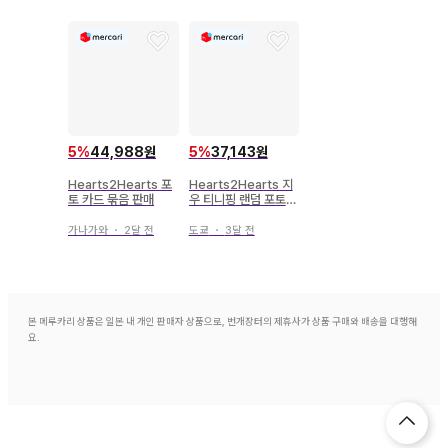
카드
5
%
44,988원
5
%
37,143원
Hearts2Hearts 포
Hearts2Hearts 지
토 카드 묶음 판매
우 티니핑 랜덤 포토카
드 2장 한국 공식품
가나가와
・
2달 전
도쿄
・
3달 전
본 메루카리 상품은 일본 내 개인 판매자 상품으로, 번개장터의 제휴사가 상품 구매와 배송을 대행해
요.