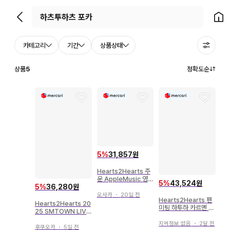
뒤로가기
홈으
카테고리
기간
상품상태
상품
5
정확도순
5
%
31,857원
Hearts2Hearts 주
운 AppleMusic 영상
5
%
43,524원
통화 포토카드
5
%
36,280원
오사카
・
20일 전
Hearts2Hearts 팬
Hearts2Hearts 20
미팅 하투하 카르멘 포
25 SMTOWN LIVE
토카드 홀더
in TOKYO A-NA 랜
지역정보 없음
・
2달 전
덤 포토 카드 트레이딩
후쿠오카
・
5일 전