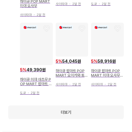
하이큐 POP MART
사이타마
・
2달 전
도쿄
・
2달 전
미야 오사무
사이타마
・
2달 전
5
%
54,045원
5
%
58,916원
5
%
49,390원
하이큐 팝마트 POP
하이큐 팝마트 POP
MART 오이카와 토오
MART 미야 오사무
하이큐 미야 아츠무 P
루 피규어
피규어
OP MART 팝마트 피
사이타마
・
2달 전
사이타마
・
2달 전
규어
도쿄
・
2달 전
더보기