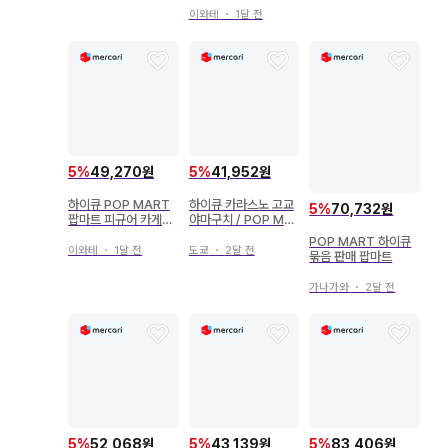
이와테
・
1달 전
5
%
49,270원
5
%
41,952원
하이큐 POP MART
하이큐 카라스노 고교
5
%
70,732원
팝마트 피규어 카게야
야마구치 / POP MA
마 토비오
RT
POP MART 하이큐
이와테
・
1달 전
도쿄
・
2달 전
묶음 판매 팝마트
가나가와
・
2달 전
5
%
52,068원
5
%
43,139원
5
%
83,406원