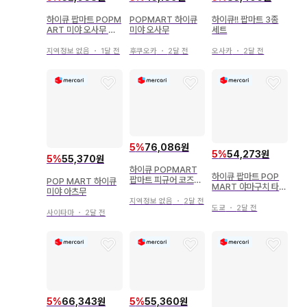
하이큐 팝마트 POPM
POPMART 하이큐
하이큐!! 팝마트 3종
ART 미야 오사무 이
미야 오사무
세트
나리자키 고교 피규어
지역정보 없음
・
1달 전
후쿠오카
・
2달 전
오사카
・
2달 전
5
%
76,086원
5
%
54,273원
5
%
55,370원
하이큐 POPMART
하이큐 팝마트 POP
팝마트 피규어 코즈메
POP MART 하이큐
MART 야마구치 타다
켄마 이와이즈미
미야 아츠무
시 x 2
지역정보 없음
・
2달 전
도쿄
・
2달 전
사이타마
・
2달 전
5
%
66,343원
5
%
55,360원