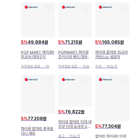
5
%
49,884원
5
%
71,215원
5
%
165,085원
POP MART 하이큐!!
POPMART 하이큐
하이큐 팝마트 피규어
피규어 야마구치
츠키시마 케이 야마구
카라스노 네코마
치 타다시
지역정보 없음
・
16일 전
지역정보 없음
・
15일 전
지바
・
18일 전
5
%
76,822원
5
%
77,208원
하이큐 팝마트 미야 아
5
%
77,304원
츠무 미야 오사무 2개
하이큐 팝마트 후쿠로
세트 피규어 popmar
다니 세트
t
효고
・
15일 전
팝마트 하이큐!! 미야