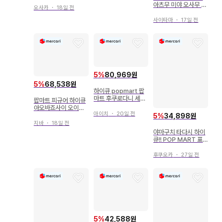
아츠무 미야 오사무 2
오사카
・
18일 전
체 세트
사이타마
・
17일 전
5
%
80,969원
5
%
68,538원
하이큐 popmart 팝
마트 후쿠로다니 세트
팝마트 피규어 하이큐
보쿠토 코타로 아카아
아오바죠사이 오이카
시 케이지
아이치
・
20일 전
와&이와이즈미
5
%
34,898원
지바
・
18일 전
야마구치 타다시 하이
큐!! POP MART 표
식 참
후쿠오카
・
27일 전
5
%
42,588원