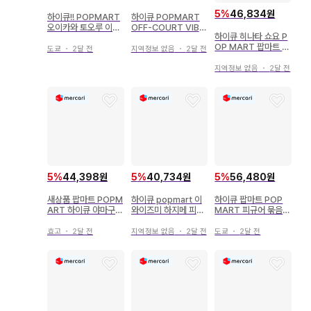
5
%
46,834원
하이큐!! POPMART
하이큐 POPMART
오이카와 토오루 이와
OFF-COURT VIBE
하이큐 히나타 쇼요 P
이즈미 하지메
S 보쿠토 코타로
OP MART 팝마트 피
도쿄
・
2달 전
지역정보 없음
・
2달 전
규어
지역정보 없음
・
2달 전
5
%
44,398원
5
%
40,734원
5
%
56,480원
새상품 팝마트 POPM
하이큐 popmart 이
하이큐 팝마트 POP
ART 하이큐 야마구치
와이즈미 하지메 피규
MART 피규어 묶음
타다시
어
판매 츠키시마 야마구
치
효고
・
2달 전
지역정보 없음
・
2달 전
도쿄
・
2달 전