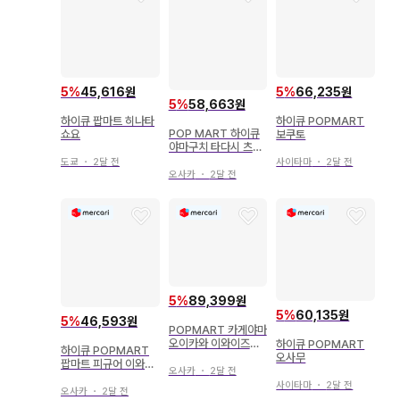
5
%
45,616원
5
%
66,235원
5
%
58,663원
하이큐 팝마트 히나타
하이큐 POPMART
POP MART 하이큐
쇼요
보쿠토
야마구치 타다시 츠키
시마 케이
도쿄
・
2달 전
사이타마
・
2달 전
오사카
・
2달 전
5
%
89,399원
5
%
60,135원
5
%
46,593원
POPMART 카게야마
오이카와 이와이즈미
하이큐 POPMART
하이큐 POPMART
하이큐!!
오사무
팝마트 피규어 이와이
오사카
・
2달 전
즈미 하지메
사이타마
・
2달 전
오사카
・
2달 전