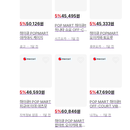
5
%
45,495원
5
%
50,126원
5
%
45,333원
POP MART 하이큐!!
히나타 쇼요 OFF-CO
하이큐 POPMART
하이큐 POPMART
URT VIBES 1개
아카아시 케이지
오이카와 토오루
시즈오카
・
1달 전
효고
・
1달 전
후쿠오카
・
1달 전
5
%
46,593원
5
%
47,690원
하이큐!! POP MART
POP MART 하이큐!!
피규어 미야 아츠무
OFF-COURT VIBE
S 이와이즈미 하지메
5
%
60,846원
지역정보 없음
・
1달 전
나가노
・
1달 전
하이큐 POP MART
팝마트 오이카와 토오
루 이와이즈미 하지메