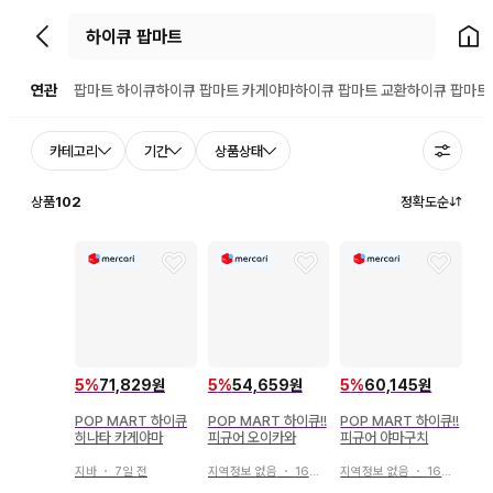
뒤로가기
홈으
연관
팝마트 하이큐
하이큐 팝마트 카게야마
하이큐 팝마트 교환
하이큐 팝마트
카테고리
기간
상품상태
상품
102
정확도순
5
%
71,829원
5
%
54,659원
5
%
60,145원
POP MART 하이큐
POP MART 하이큐!!
POP MART 하이큐!!
히나타 카게야마
피규어 오이카와
피규어 야마구치
지바
・
7일 전
지역정보 없음
・
16일 전
지역정보 없음
・
16일 전