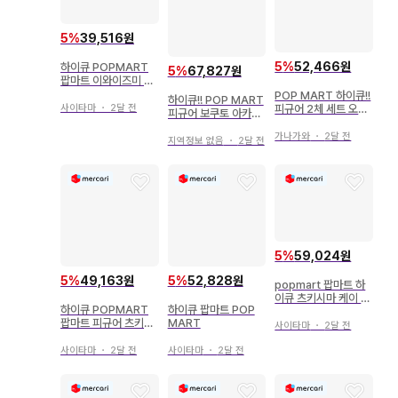
5
%
39,516원
5
%
52,466원
하이큐 POPMART
5
%
67,827원
팝마트 이와이즈미 하
지메
POP MART 하이큐!!
하이큐!! POP MART
피규어 2체 세트 오이
사이타마
・
2달 전
피규어 보쿠토 아카아
카와 이와이즈미
시 2체 세트
가나가와
・
2달 전
지역정보 없음
・
2달 전
5
%
59,024원
5
%
49,163원
5
%
52,828원
popmart 팝마트 하
이큐 츠키시마 케이 야
하이큐 POPMART
하이큐 팝마트 POP
마구치 타다시
팝마트 피규어 츠키시
MART
사이타마
・
2달 전
마 케이
사이타마
・
2달 전
사이타마
・
2달 전