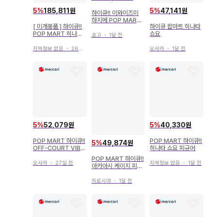
5
%
185,811원
5
%
47,141원
하이큐!! 이와이즈미
하지메 POP MART
[ 미개봉품 ] 하이큐!!
하이큐 팝마트 히나타
피규어
POP MART 히나타
쇼요
효고
・
1달 전
쇼요 시크릿
지역정보 없음
・
26일 전
오사카
・
1달 전
5
%
52,079원
5
%
40,330원
POP MART 하이큐!!
POP MART 하이큐!!
5
%
49,874원
OFF-COURT VIBE
히나타 쇼요 피규어
S 보쿠토 코타로
POP MART 하이큐!!
오사카
・
27일 전
지역정보 없음
・
1달 전
아카아시 케이지 피규
어
히로시마
・
1달 전