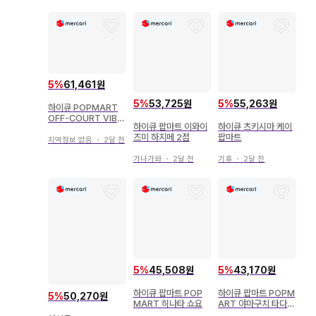
5
%
61,461원
5
%
53,725원
5
%
55,263원
하이큐 POPMART
OFF-COURT VIBE
하이큐 팝마트 이와이
하이큐 츠키시마 케이
S 아카아시 케이지
즈미 하지메 2점
팝마트
지역정보 없음
・
2달 전
가나가와
・
2달 전
기후
・
2달 전
5
%
45,508원
5
%
43,170원
하이큐 팝마트 POP
하이큐 팝마트 POPM
5
%
50,270원
MART 히나타 쇼요
ART 야마구치 타다시
카라스노 피규어