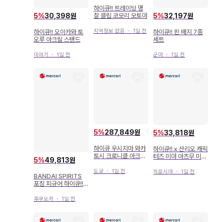
하이큐!! 트레이딩 명
찰 클립 코모리 모토야
5
%
30,398원
5
%
32,197원
지역정보 없음
・
1일 전
하이큐!! 오이카와 토
하이큐!! 핀 배지 7종
오루 아크릴 스탠드
세트
미야기
・
1일 전
군마
・
1일 전
5
%
287,849원
5
%
33,818원
하이큐 우시지마 와카
하이큐!! x 산리오 캐릭
토시 크로니클 아크릴
터즈 미야 아츠무 미야
5
%
49,813원
스탠드
오사무
도쿄
・
1일 전
히로시마
・
1일 전
BANDAI SPIRITS
포징 피규어 하이큐!!
오이카와 토오루
후쿠오카
・
1일 전