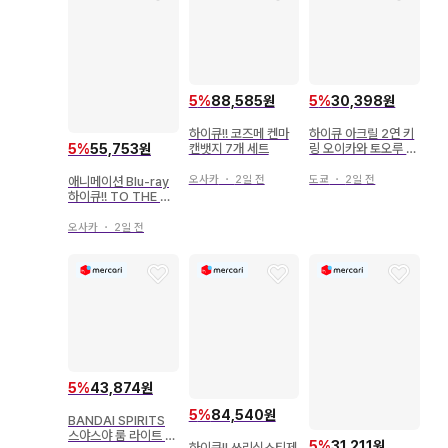
5
%
88,585원
5
%
30,398원
하이큐!! 코즈메 켄마
하이큐 아크릴 2연 키
5
%
55,753원
캔뱃지 7개 세트
링 오이카와 토오루 아
오바죠사이 고교
오사카
・
2일 전
도쿄
・
2일 전
애니메이션 Blu-ray
하이큐!! TO THE T
OP 초회 생산 한정판
4
오사카
・
2일 전
5
%
43,874원
5
%
84,540원
BANDAI SPIRITS
스야스야 룸 라이트 하
5
%
31,211원
하이큐!! 쓰리식스티제