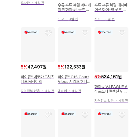
오사카
・
4일 전
후류 후류 복권 애니메
후류 후류 복권 애니메
이션 하이큐!! 굿즈 컬
이션 하이큐!! 굿즈 컬
렉션 2 라스트 겟상 코
렉션 2 라스트 겟상 코
즈메 켄마 피규어 -라
즈메 켄마 피규어 -라
도쿄
・
3일 전
지바
・
3일 전
스트 겟ver-
스트 겟 ver-
5
%
47,497원
5
%
122,533원
5
%
534,161원
하이큐!! 네코마 T셔츠
하이큐!! Off-Court
레드 M사이즈
Vibes 시리즈 히나타
시크릿
하이큐 V.LEAGUE A
지역정보 없음
・
4일 전
에히메
・
4일 전
4 포스터 컬렉션 V 리
그 전종 세트
지역정보 없음
・
4일 전