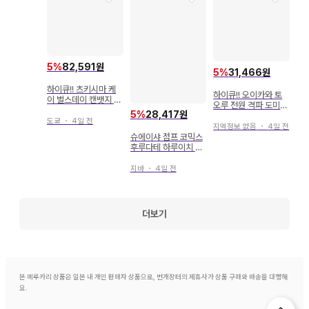
5
%
82,591원
5
%
31,466원
하이큐!! 츠키시마 케
하이큐!! 오이카와 토
이 벌스데이 캔뱃지 2
오루 전원 격파 도미노
024
5
%
28,417원
풍 아크릴 키링 2종 세
도쿄
・
4일 전
트
지역정보 없음
・
4일 전
슈에이샤 점프 코믹스
후루다테 하루이치 하
이큐!! 19
지바
・
4일 전
더보기
본 메루카리 상품은 일본 내 개인 판매자 상품으로, 번개장터의 제휴사가 상품 구매와 배송을 대행해
요.