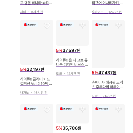
교 명찰 히나타 쇼요
피규어 이나리자키 고
츠키시마 케이 이와이
교
즈미 하지메
지바
・
8시간 전
홋카이도
・
12시간 전
5
%
37,597원
하이큐!! 온 더 코트 유
니폼 디자인 비브스 아
오바죠사이
5
%
32,197원
5
%
47,437원
도쿄
・
12시간 전
하이큐!! 클리어 카드
슈에이샤 애장판 코믹
컬렉션 Vol.2 10팩 세
스 후루다테 하루이치
트
하이큐!! 10th 크로니
나가노
・
16시간 전
클 (오비 포함)
지바
・
21시간 전
5
%
35,786원