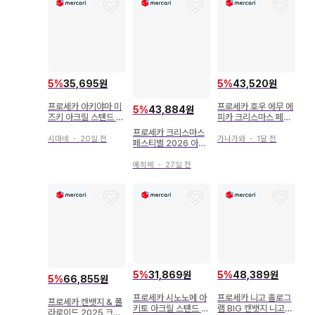
5
%
35,695원
5
%
43,520원
프로세카 아키야마 미
프로세카 호우 에무 에
5
%
43,884원
즈키 아크릴 스탠드 캔
피카 크리스마스 페스
뱃지 에피카 크리스마
티벌 16장
프로세카 크리스마스
스 페스티벌
시마네
・
20일 전
가나가와
・
1달 전
페스티벌 2026 아이
리 아크릴 스탠드 아크
스타
에히메
・
27일 전
5
%
31,869원
5
%
48,389원
5
%
66,855원
프로세카 시노노메 아
프로세카 니고 홀로그
프로세카 캔뱃지 & 폴
키토 아크릴 스탠드 크
램 BIG 캔뱃지 니고미
라로이드 2025 크리