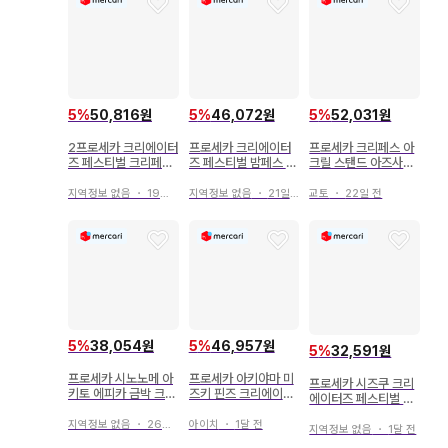
5
%
50,816원
5
%
46,072원
5
%
52,031원
2프로세카 크리에이터
프로세카 크리에이터
프로세카 크리페스 아
즈 페스티벌 크리페스
즈 페스티벌 밤페스 아
크릴 스탠드 아즈사와
아크릴 스탠드 텐마 츠
크릴 스탠드 호우 에무
코하네 사쿠샤2
카사
지역정보 없음
・
19일 전
지역정보 없음
・
21일 전
교토
・
22일 전
5
%
46,957원
5
%
38,054원
5
%
32,591원
프로세카 아키야마 미
프로세카 시노노메 아
프로세카 시즈쿠 크리
즈키 핀즈 크리에이터
키토 에피카 금박 크리
에이터즈 페스티벌 20
즈 페스티벌 2026 크
페스
25 크리페스 아크릴
리페스
아이치
・
1달 전
지역정보 없음
・
26일 전
스탠드
지역정보 없음
・
1달 전