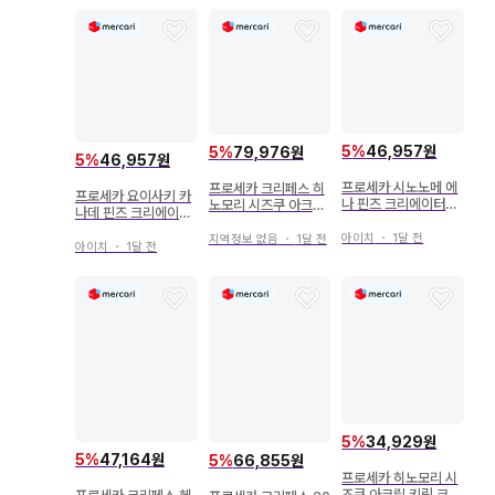
5
%
46,957원
5
%
79,976원
5
%
46,957원
프로세카 시노노메 에
프로세카 크리페스 히
프로세카 요이사키 카
나 핀즈 크리에이터즈
노모리 시즈쿠 아크릴
나데 핀즈 크리에이터
페스티벌 2026 크리
스탠드 유즈하와사
즈 페스티벌 2026 크
페스
아이치
・
1달 전
지역정보 없음
・
1달 전
리페스
아이치
・
1달 전
5
%
34,929원
5
%
47,164원
5
%
66,855원
프로세카 히노모리 시
즈쿠 아크릴 키링 크리