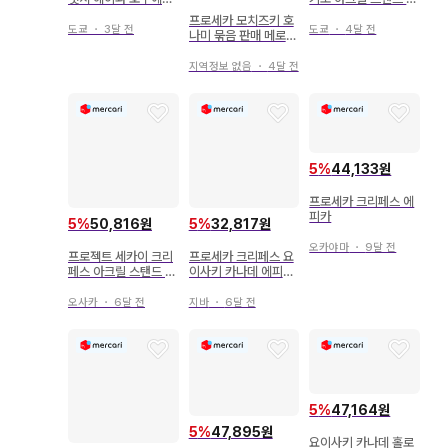
쿠사나기네네
리페스 2023
프로세카 모치즈키 호
도쿄
・
3달 전
도쿄
・
4달 전
나미 묶음 판매 메로파
레 크리페스
지역정보 없음
・
4달 전
5
%
44,133원
프로세카 크리페스 에
피카
5
%
50,816원
5
%
32,817원
오카야마
・
9달 전
프로젝트 세카이 크리
프로세카 크리페스 요
페스 아크릴 스탠드 아
이사키 카나데 에피카
키야마 미즈키 2체 세
ePick card
트
오사카
・
6달 전
지바
・
6달 전
5
%
47,164원
5
%
47,895원
요이사키 카나데 홀로