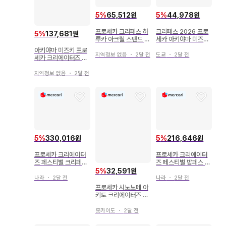
5
%
65,512원
5
%
44,978원
프로세카 크리페스 하
크리페스 2026 프로
5
%
137,681원
루카 아크릴 스탠드 카
세카 아키야마 미즈키
드 스티커 세트
아크릴 스탠드 토키와
아키야마 미즈키 프로
타
지역정보 없음
・
2달 전
도쿄
・
2달 전
세카 크리에이터즈 페
스티벌 크리페스
지역정보 없음
・
2달 전
5
%
330,016원
5
%
216,646원
프로세카 크리에이터
프로세카 크리에이터
즈 페스티벌 크리페스
즈 페스티벌 밤페스 C
CF 캔뱃지 요이사키
F 캔뱃지 시노노메 에
5
%
32,591원
카나데
나
나라
・
2달 전
나라
・
2달 전
프로세카 시노노메 아
키토 크리에이터즈 페
스티벌 크리페스 202
3 캔뱃지
홋카이도
・
2달 전