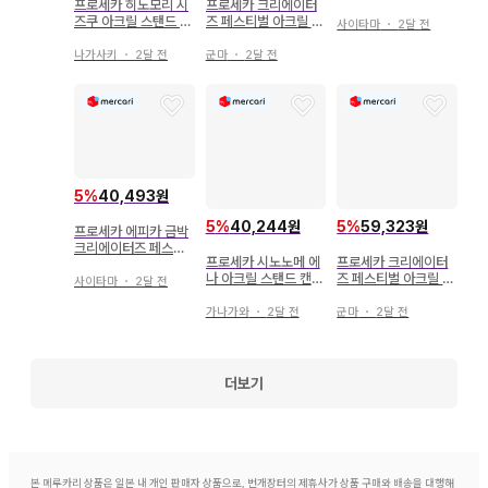
프로세카 히노모리 시
프로세카 크리에이터
크릴 스탠드 루이
즈쿠 아크릴 스탠드 크
즈 페스티벌 아크릴 스
사이타마
・
2달 전
리스마스 페스티벌
탠드 하츠네 미쿠
나가사키
・
2달 전
군마
・
2달 전
5
%
40,493원
5
%
40,244원
5
%
59,323원
프로세카 에피카 금박
크리에이터즈 페스티
프로세카 시노노메 에
프로세카 크리에이터
벌 2024 미즈키
나 아크릴 스탠드 캔뱃
즈 페스티벌 아크릴 스
사이타마
・
2달 전
지 에피카 크리스마스
탠드 텐마 츠카사 카미
페스티벌
시로 루이
가나가와
・
2달 전
군마
・
2달 전
더보기
본 메루카리 상품은 일본 내 개인 판매자 상품으로, 번개장터의 제휴사가 상품 구매와 배송을 대행해