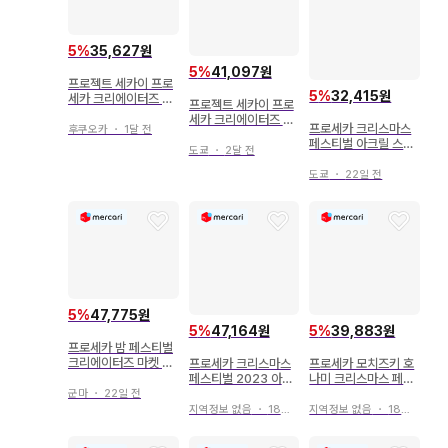
5
%
35,627원
5
%
41,097원
프로젝트 세카이 프로
5
%
32,415원
세카 크리에이터즈 페
프로젝트 세카이 프로
스티벌 엽서 아이리 안
세카 크리에이터즈 페
프로세카 크리스마스
후쿠오카
・
1달 전
스티벌 2024 원더쇼
페스티벌 아크릴 스탠
도쿄
・
2달 전
드 루이
도쿄
・
22일 전
5
%
47,775원
5
%
47,164원
5
%
39,883원
프로세카 밤 페스티벌
크리에이터즈 마켓 쿠
프로세카 크리스마스
프로세카 모치즈키 호
사나기 네네 세트
페스티벌 2023 아크
나미 크리스마스 페스
릴 스탠드 아즈사와 코
티벌 2023 아크릴 스
군마
・
22일 전
하네
탠드
지역정보 없음
・
18일 전
지역정보 없음
・
18일 전