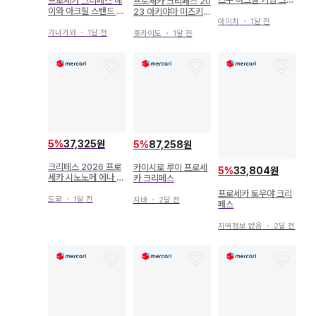
프로세카 크리페스 헤
프로세카 크리페스 20
에이터즈 페스티벌 크
이와 아크릴 스탠드 봉
23 아키야마 미즈키
리페스
에무
아이치
・
1달 전
시노노메 에나 세트
가나가와
・
1달 전
홋카이도
・
1달 전
5
%
37,325원
5
%
87,258원
크리페스 2026 프로
카미시로 루이 프로세
5
%
33,804원
세카 시노노메 에나 아
카 크리페스
크릴 스탠드 토키와타
프로세카 토우야 크리
도쿄
・
1달 전
지바
・
2달 전
페스
지역정보 없음
・
2달 전