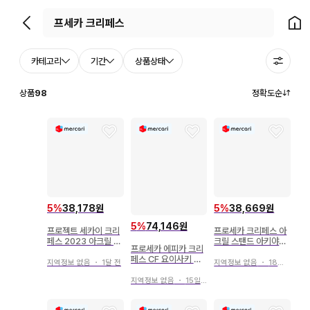
뒤로가기
홈으
카테고리
기간
상품상태
상품
98
정확도순
5
%
38,178원
5
%
38,669원
5
%
74,146원
프로젝트 세카이 크리
프로세카 크리페스 아
페스 2023 아크릴 스
크릴 스탠드 아키야마
프로세카 에피카 크리
탠드 아키야마 미즈키
미즈키 토키와타
페스 CF 요이사키 카
지역정보 없음
・
1달 전
지역정보 없음
・
18일 전
나데
지역정보 없음
・
15일 전