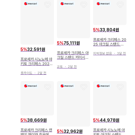
5
%
33,804원
프로세카 크리페스 20
5
%
75,111원
25 아크릴 스탠드 시
노노메 아키토
5
%
32,591원
프로세카 크리페스 아
지역정보 없음
・
3달 전
크릴 스탠드 카미시로
프로세카 시노노메 아
루이 시노타로
키토 크리페스 2025
교토
・
2달 전
니코초 아크릴 스탠드
아크스타
홋카이도
・
2달 전
5
%
38,669원
5
%
44,978원
프로세카 크리페스 캔
프로세카 시노노메 아
5
%
32,962원
뱃지 헤이와 호우에무
키토 아크릴 스탠드 크