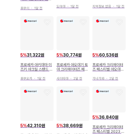
리스마스 페스티벌 20
쿠 크리스마스 페스티
에이터 페스티벌
25
벌
도야마
・
1달 전
지역정보 없음
・
1달 전
후쿠이
・
1달 전
5
%
31,322원
5
%
30,774원
5
%
60,536원
프로세카 아키야마 미
프로세카 아오야기 토
프로세카 크리에이터
즈키 아크릴 스탠드 크
야 크리에이터즈 페스
즈 페스티벌 아오야기
리에이터즈 페스티벌
티벌 아크릴 스탠드
토야
2025
후쿠오카
・
1달 전
사이타마
・
2달 전
가나가와
・
2달 전
5
%
36,840원
5
%
42,310원
5
%
38,669원
프로세카 크리에이터
즈 페스티벌 2023 아