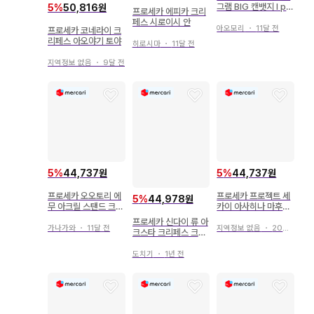
그램 BIG 캔뱃지 I pip
5
%
50,816원
프로세카 에피카 크리
i 프로세카 크리페스
페스 시로이시 안
아오모리
・
11달 전
프로세카 코네라이 크
리페스 아오야기 토야
히로시마
・
11달 전
지역정보 없음
・
9달 전
5
%
44,737원
5
%
44,737원
프로세카 오오토리 에
프로세카 프로젝트 세
5
%
44,978원
무 아크릴 스탠드 크리
카이 아사히나 마후유
페스
아크릴 스탠드 크리스
프로세카 신다이 류 아
마스 페스티벌
가나가와
・
11달 전
지역정보 없음
・
20일 전
크스타 크리페스 크리
에이터스 페스타
도치기
・
1년 전