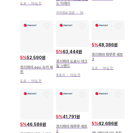
드 미레이
도쿄
・
18일 전
지역정보 없음
・
16일 전
5
%
48,386원
5
%
63,444원
프리파라 파루루 세트
5
%
52,590원
3
프리파라 도로시 아크
릴 스탠드
프리파라 eeo 슈카 세
도쿄
・
18일 전
트
돗토리
・
19일 전
도쿄
・
19일 전
5
%
41,791원
5
%
42,686원
5
%
46,586원
프리파라 파루루 세트
2