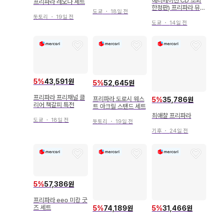
애니메이션 CD 초회
프리파라 레오나 세트
한정판) 프리파라 뮤직
도쿄
・
18일 전
컬렉션 DX
돗토리
・
19일 전
도쿄
・
14일 전
5
%
43,591원
5
%
52,645원
프리파라 프리채널 클
프리파라 도로시 웨스
5
%
35,786원
리어 책갈피 특전
트 아크릴 스탠드 세트
최애챨 프리파라
도쿄
・
18일 전
돗토리
・
19일 전
기후
・
24일 전
5
%
57,386원
프리파라 eeo 미캉 굿
즈 세트
5
%
74,189원
5
%
31,466원