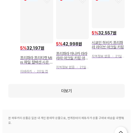
5
%
32,557원
시쿄인 히비키 프리파
5
%
42,998원
라 라이브 아크릴 키링
5
%
32,197원
프리파라 마나카 라라
지역정보 없음
・
21일 전
프리파라 프리티켓 Mi
라라 아크릴 키링 아크
ni 파일 컬렉션 시온 차
링 키링 피규어 색지
이나 락
지역정보 없음
・
21일 전
이바라키
・
20일 전
더보기
본 메루카리 상품은 일본 내 개인 판매자 상품으로, 번개장터의 제휴사가 상품 구매와 배송을 대행해
요.