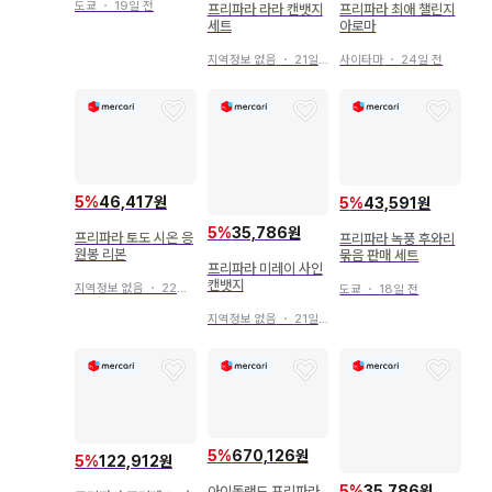
도쿄
・
19일 전
프리파라 라라 캔뱃지
프리파라 최애 챌린지
세트
아로마
지역정보 없음
・
21일 전
사이타마
・
24일 전
5
%
46,417원
5
%
43,591원
5
%
35,786원
프리파라 토도 시온 응
프리파라 녹풍 후와리
원봉 리본
묶음 판매 세트
프리파라 미레이 사인
캔뱃지
지역정보 없음
・
22일 전
도쿄
・
18일 전
지역정보 없음
・
21일 전
5
%
670,126원
5
%
122,912원
5
%
35,786원
아이돌랜드 프리파라