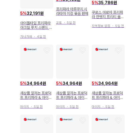
5
%
35,786원
프리파라 마루쿠지 시
쿠로스 아로마 프리파
5
%
32,191원
라타마 미캉 묶음 판매
라 캔뱃지 프리티 올프
렌즈 Web 복권
아이돌타임 프리파라
교토
・
5일 전
지역정보 없음
・
5일 전
아크릴 푸치 스탠드 코
디 어레인지 ver. 미캉
가나가와
・
4일 전
5
%
34,964원
5
%
34,964원
5
%
34,964원
새상품 알저논 프로덕
새상품 알자논 프로덕
새상품 알자농 프로덕
트 프리파라 & 아이돌
트 프리파라 & 아이돌
트 프리파라 & 아이돌
랜드 프리파라 캬라핀
랜드 프리파라 캬라핀
랜드 프리파라 캬라핀
아크릴 키링 쇼고
아크릴 키링 카논
아크릴 키링 코요이
아이치
・
5일 전
아이치
・
5일 전
아이치
・
5일 전