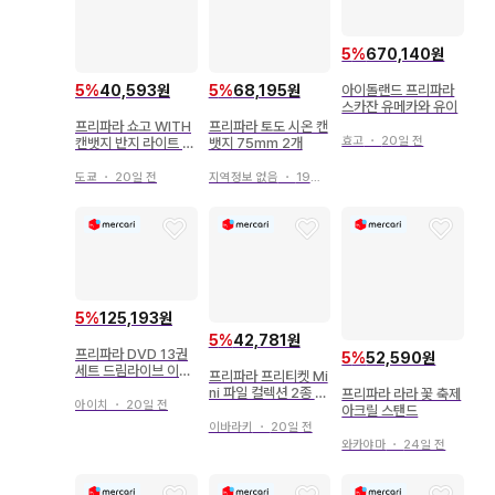
5
%
670,140원
5
%
40,593원
5
%
68,195원
아이돌랜드 프리파라
스카잔 유메카와 유이
프리파라 쇼고 WITH
프리파라 토도 시온 캔
효고
・
20일 전
캔뱃지 반지 라이트 엽
뱃지 75mm 2개
서
도쿄
・
20일 전
지역정보 없음
・
19일 전
5
%
125,193원
5
%
42,781원
프리파라 DVD 13권
5
%
52,590원
세트 드림라이브 이벤
프리파라 프리티켓 Mi
트 세트
ni 파일 컬렉션 2종 세
프리파라 라라 꽃 축제
아이치
・
20일 전
트
아크릴 스탠드
이바라키
・
20일 전
와카야마
・
24일 전