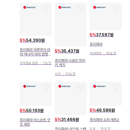
5
%
37,597원
5
%
54,390원
프리파라
프리파라 마루쿠지 라
5
%
35,437원
사이타마
・
18일 전
라 마나카 라라 캔뱃지
아크릴 키링
프리파라 시쿄인 히비
지역정보 없음
・
7일 전
키 색지
시가
・
12일 전
5
%
46,586원
5
%
50,193원
5
%
31,466원
프리파라 소피 세트2
프리파라 마스코트 굿
즈 세트
프리파라! 아크릴 스탠
도쿄
・
18일 전