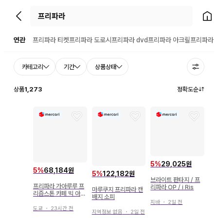
뒤로가기
홈으
연관
프리파라 티켓
프리파라 도로시
프리파라 dvd
프리파라 아크릴
프리파라 
카테고리
기간
상품상태
상품
1,273
정확도순
5
%
29,025원
5
%
68,184원
5
%
122,182원
브라이트 판타지 / 프
프리파라 가아루루 프
리파라 OP / i Ris
마루쿠지 프리파라 캔
리즘스톤 카페 빅 아크
배지 소피
릴 스탠드 새상품
지바
・
2일 전
도쿄
・
23시간 전
지역정보 없음
・
2일 전