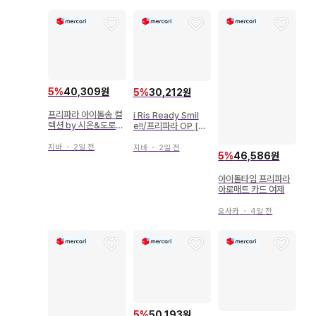
5
%
40,309원
5
%
30,212원
프리파라 아이돌송 컬
i Ris Ready Smil
렉션 by 시온&도로시
e!!/프리파라 OP [일
&레오나
반ver]
지바
・
2일 전
지바
・
2일 전
5
%
46,586원
아이돌타임 프리파라
아로매트 카드 여제
오사카
・
4일 전
5
%
50,193원