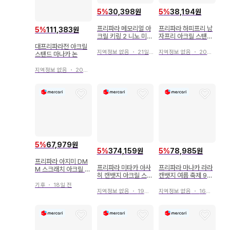
5
%
30,398원
5
%
38,194원
프리파라 메모리얼 아
프리파라 하피프리 남
5
%
111,383원
크릴 키링 2 니노 미치
자프리 아크릴 스탠드
루
우시미츠
대프리파라전 아크릴
지역정보 없음
・
21일 전
지역정보 없음
・
20일 전
스탠드 마나카 논
지역정보 없음
・
20일 전
5
%
67,979원
5
%
374,159원
5
%
78,985원
프리파라 아지미 DM
프리파라 미타카 아사
프리파라 마나카 라라
M 스크래치 아크릴 펜
히 캔뱃지 아크릴 스탠
캔뱃지 여름 축제 9종
스탠드 펜 메모장 세트
드 세트
프리티 시리즈
기후
・
18일 전
지역정보 없음
・
19일 전
지역정보 없음
・
16일 전