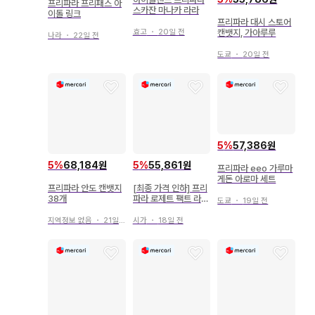
프리파라 프리패스 아
스카잔 마나카 라라
이돌 링크
프리파라 대시 스토어
효고
・
20일 전
캔뱃지, 가아루루
나라
・
22일 전
도쿄
・
20일 전
5
%
57,386원
5
%
68,184원
5
%
55,861원
프리파라 eeo 가루마
게돈 아로마 세트
프리파라 안도 캔뱃지
[최종 가격 인하] 프리
38개
파라 로제트 팩트 라라
도쿄
・
19일 전
컬러
지역정보 없음
・
21일 전
시가
・
18일 전