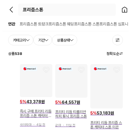
뒤로가기
홈으
연관
프리즘스톤 트렁크
프리즘스톤 웨딩
프리즘스톤 스톤
프리즘스톤 심포니
카테고리
기간
상품상태
상품
538
정확도순
5
%
43,378원
5
%
64,557원
즉시 구매 프리티 리듬
프리티 리듬 티롤리안
5
%
53,183원
프리즘 스톤 캐릭터 스
히피 튜닉 프리즘 스톤
톤
프리티 리듬 프리즘 스
사이타마
・
4일 전
군마
・
11일 전
톤 캐릭터 스톤 미온