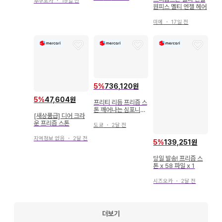
후쿠오카
・
19일 전
원피스 멜티 엔젤 헤어
미에
・
17일 전
5
%
736,120원
5
%
47,604원
프리티 리듬 프리즘 스
톤 깨어나는 심포니아
[새상품급] 디어 크라
드레스
운 프리즘 스톤
도쿄
・
2달 전
지역정보 없음
・
2달 전
5
%
139,251원
당일 발송! 프리즘 스
톤 x 58 파일 x 1
시즈오카
・
2달 전
더보기