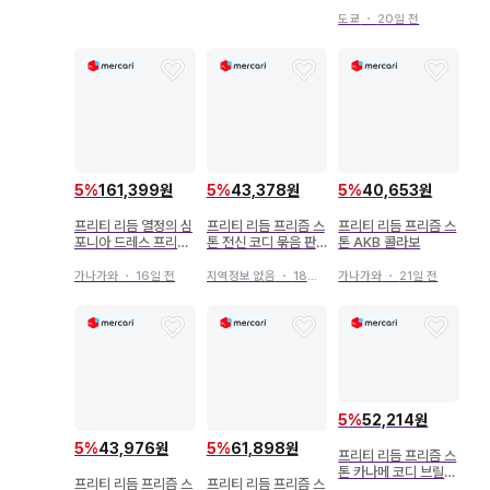
도쿄
・
20일 전
5
%
161,399원
5
%
43,378원
5
%
40,653원
프리티 리듬 열정의 심
프리티 리듬 프리즘 스
프리티 리듬 프리즘 스
포니아 드레스 프리즘
톤 전신 코디 묶음 판
톤 AKB 콜라보
스톤
매
가나가와
・
16일 전
지역정보 없음
・
18일 전
가나가와
・
21일 전
5
%
52,214원
5
%
43,976원
5
%
61,898원
프리티 리듬 프리즘 스
톤 카나메 코디 브릴리
프리티 리듬 프리즘 스
프리티 리듬 프리즘 스
언트 데비젤 원피스