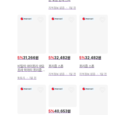
지역정보 없음
・
1달 전
5
%
31,266원
5
%
32,482원
5
%
32,482원
비밀의 아이프리 아오
프리즘 스톤
프리즘 스톤
조라 히마리 프리즘 스
톤 아크릴 스탠드
지역정보 없음
・
1달 전
지역정보 없음
・
1달 전
돗토리
・
1달 전
5
%
40,653원