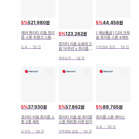
5
%
521,980원
5
%
44,456원
레어 퓨리티 리듬 프리
[ 새상품급 ] 디어 크라
5
%
123,262원
즘 스톤 트렁크 스톤
운 프리즘 스톤 4세트
트렁크 아이라
프리티 리듬 오로라 드
도쿄
・
1달 전
지역정보 없음
・
1달 전
림 10주년 x 프리즘 스
톤 카나메 린네
후쿠오카
・
1달 전
5
%
37,930원
5
%
57,892원
5
%
88,765원
프리티 리듬 프리즘 스
프리티 리듬 팝 프리즘
프리즘 스톤 케이스
톤 2종 세트
스톤 하트형 비쥬 반지
도쿄
・
1달 전
오사카
・
1달 전
지역정보 없음
・
1달 전