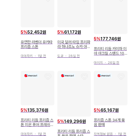
5
%
52,452원
5
%
61,172원
5
%
177,746원
유연한 라벤더 유카타
미국 달러 타임 프리파
프리즘 스톤
라 하나조노 슈카 아크
프리티 리듬 카미하 미
릴 스탠드 프리즘 스톤
아 아크릴 스탠드 10
카페
미야자키
・
1달 전
도쿄
・
28일 전
주년 프리즘 스톤 카페
아이치
・
26일 전
5
%
135,376원
5
%
65,167원
프리티 리듬 프리즘 스
프리즘 스톤 34개 묶
5
%
149,296원
톤 미온 퓨어 프레쉬
음 판매
웨딩 코디
프리티 리듬 프리즘 스
미야자키
・
1달 전
지역정보 없음
・
1달 전
톤 묶음 판매 스타