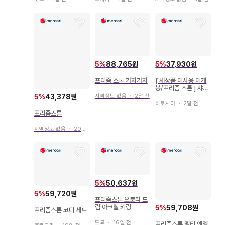
5
%
88,765원
5
%
37,930원
프리즘 스톤 가챠가챠
[ 새상품 미사용 미개
봉/프리즘 스톤 ] 챠오
부록
5
%
43,378원
지역정보 없음
・
2달 전
히로시마
・
2달 전
프리즘스톤
지역정보 없음
・
20일 전
5
%
50,637원
5
%
59,720원
프리즘스톤 오로라 드
림 아크릴 키링
5
%
59,708원
프리즘스톤 코디 세트
도쿄
・
16일 전
프리즘스톤 멜티 엔젤