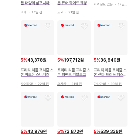
톤 태양의 심포니아 드
톤 퓨어 화이트 웨딩
지역정보 없음
・
17일 전
레스
라라
미에
・
17일 전
도쿄
・
21일 전
5
%
43,378원
5
%
197,712원
5
%
36,840원
프리티 리듬 프리즘 스
프리티 리듬 프리즘 스
프리티 리듬 프리즘 스
톤 바토폰 스니커즈
톤 퍼펙트 카탈로그
톤 산타 트리 원피스
포근포근 스노우 원피
스
사이타마
・
22일 전
오사카
・
21일 전
가나가와
・
19일 전
5
%
43,976원
5
%
73,872원
5
%
539,339원