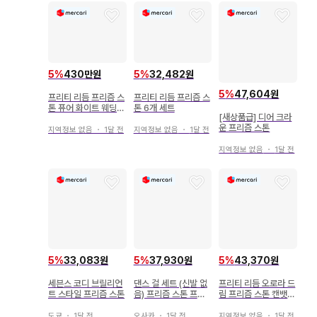
5
%
430만원
5
%
32,482원
5
%
47,604원
프리티 리듬 프리즘 스
프리티 리듬 프리즘 스
톤 퓨어 화이트 웨딩
톤 6개 세트
[새상품급] 디어 크라
트렁크 포함
운 프리즘 스톤
지역정보 없음
・
1달 전
지역정보 없음
・
1달 전
지역정보 없음
・
1달 전
5
%
33,083원
5
%
37,930원
5
%
43,370원
세븐스 코디 브릴리언
댄스 걸 세트 (신발 없
프리티 리듬 오로라 드
트 스타일 프리즘 스톤
음) 프리즘 스톤 프리
림 프리즘 스톤 캔뱃지
티 리듬
아마미야 리즈무
도쿄
・
1달 전
오사카
・
1달 전
지역정보 없음
・
1달 전