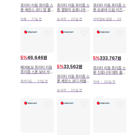
프리티 리듬 프리즘 스
프리티 리듬 프리즘 스
프리티 리듬 프리즘 스
톤 세븐스 코디 팝 플
톤 열정의 심포니아 드
톤 오로라 드림 리즈무
라티나 스타일
레스 SR
스타일
미에
・
17일 전
오사카
・
20일 전
지역정보 없음
・
23일 전
5
%
46,646원
5
%
333,767원
5
%
33,562원
페어토모 프리티 리듬
프리티 리듬 프리즘 스
프리즘 스톤 보더 셔츠
톤 신포니아 대회 출전
원피스 레어
프리티 리듬 프리즘 스
자 한정품
톤 세븐스 코디 러블리
홋카이도
・
21일 전
지바
・
20일 전
드레스 플래티넘 스타
일
오사카
・
20일 전