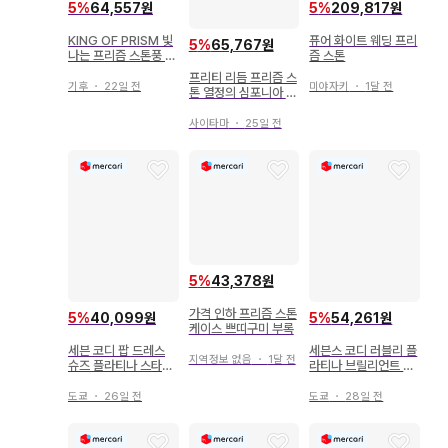
5
%
64,557원
5
%
209,817원
KING OF PRISM 빛
퓨어 화이트 웨딩 프리
5
%
65,767원
나는 프리즘 스톤풍 링
즘 스톤
라이트 3종 세트
프리티 리듬 프리즘 스
기후
・
22일 전
미야자키
・
1달 전
톤 열정의 심포니아 드
레스
사이타마
・
25일 전
5
%
43,378원
가격 인하 프리즘 스톤
5
%
40,099원
5
%
54,261원
케이스 쁘띠구미 부록
세븐 코디 팝 드레스
세븐스 코디 러블리 플
지역정보 없음
・
1달 전
슈즈 플라티나 스타일
라티나 브릴리언트 스
프리즘 스톤
타일 프리즘 스톤
도쿄
・
26일 전
도쿄
・
28일 전