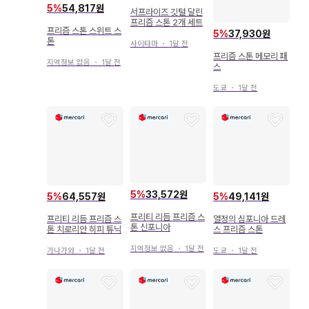
5
%
54,817원
서프라이즈 깃털 달린
프리즘 스톤 2개 세트
프리즘 스톤 스위트 스
5
%
37,930원
톤
사이타마
・
1달 전
프리즘 스톤 메모리 패
지역정보 없음
・
1달 전
스
도쿄
・
1달 전
5
%
33,572원
5
%
64,557원
5
%
49,141원
프리티 리듬 프리즘 스
프리티 리듬 프리즘 스
열정의 심포니아 드레
톤 신포니아
톤 치로리안 히피 튜닉
스 프리즘 스톤
지역정보 없음
・
1달 전
가나가와
・
1달 전
도쿄
・
1달 전