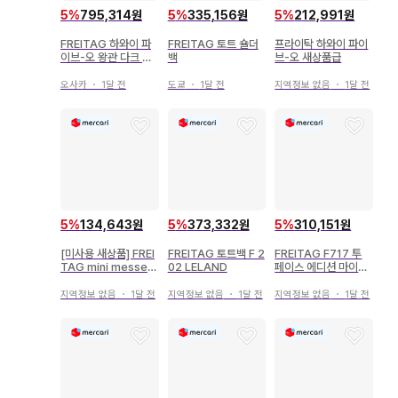
5
%
795,314원
5
%
335,156원
5
%
212,991원
FREITAG 하와이 파
FREITAG 토트 숄더
프라이탁 하와이 파이
이브-오 왕관 다크 그
백
브-오 새상품급
레이
오사카
・
1달 전
도쿄
・
1달 전
지역정보 없음
・
1달 전
5
%
134,643원
5
%
373,332원
5
%
310,151원
[미사용 새상품] FREI
FREITAG 토트백 F 2
FREITAG F717 투
TAG mini messen
02 LELAND
페이스 에디션 마이애
ger F213
미
지역정보 없음
・
1달 전
지역정보 없음
・
1달 전
지역정보 없음
・
1달 전