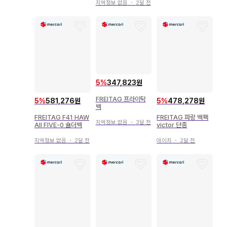
지역정보 없음
・
2달 전
5
%
347,823원
FREITAG 프라이탁
5
%
581,276원
5
%
478,278원
백
FREITAG F41 HAW
FREITAG 파랑 백팩
지역정보 없음
・
3달 전
AII FIVE-0 숄더백
victor 단종
지역정보 없음
・
2달 전
아이치
・
2달 전