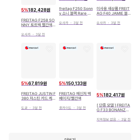
freitag F250 Sonn
미사용 새상품 FREIT
5
%
182,428원
y 소니 블랙 Rare 리
AG F40 JAMIE 블랙
아!
리아!
FREITAG F258 SO
오사카
・
3달 전
오사카
・
3달 전
NNY 토트백 빨간색/
은색
오사카
・
3달 전
5
%
67,819원
5
%
150,133원
FREITAG JUSTIN F
FREITAG 메신저 백
5
%
182,417원
380 저스틴 카드 케이
베이지/빨간색
스
[ 단종 모델 ] FREITA
도쿄
・
3달 전
홋카이도
・
3달 전
G F33 BONANZA
보난자
지역정보 없음
・
3달 전