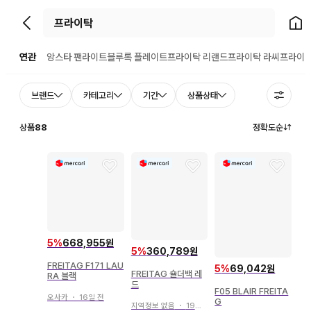
뒤로가기
홈으
연관
앙스타 팬라이트
블루록 플레이트
프라이탁 리랜드
프라이탁 라씨
프라이탁
브랜드
카테고리
기간
상품상태
상품
88
정확도순
5
%
668,955원
5
%
360,789원
FREITAG F171 LAU
5
%
69,042원
FREITAG 숄더백 레
RA 블랙
드
F05 BLAIR FREITA
오사카
・
16일 전
G
지역정보 없음
・
19일 전