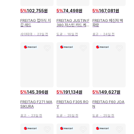
5
%
102,755원
5
%
74,498원
5
%
167,081원
FREITAG 접이식 지
FREITAG JUSTIN F
FREITAG 메신저 백
갑 레드
380 저스틴 카드 케이
파랑
스
사이타마
・
23일 전
도쿄
・
16일 전
효고
・
24일 전
5
%
145,396원
5
%
191,134원
5
%
149,627원
FREITAG F271 MA
FREITAG F305 RO
FREITAG F60 JOA
SIKURA
Y
N
효고
・
23일 전
도쿄
・
25일 전
도쿄
・
25일 전