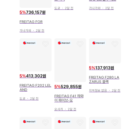
도쿄
・
2달 전
가나가와
・
2달 전
5
%
736,157원
FREITAG FOR
가나가와
・
2달 전
5
%
137,913원
5
%
413,302원
FREITAG F280 LA
ZARUS 블랙
FREITAG F202 LEL
5
%
529,855원
AND
지역정보 없음
・
2달 전
FREITAG F41 하와
도쿄
・
2달 전
이 파이브-오
오사카
・
2달 전