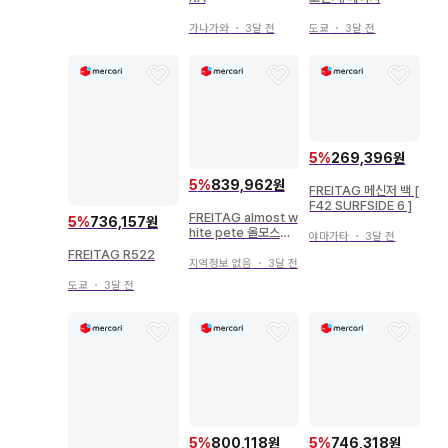
가나가와
・
3달 전
도쿄
・
3달 전
5
%
269,396원
5
%
839,962원
FREITAG 메신저 백 [
F42 SURFSIDE 6 ]
FREITAG almost w
5
%
736,157원
hite pete 올모스트
야마가타
・
3달 전
화이트 한정판
FREITAG R522
지역정보 없음
・
3달 전
도쿄
・
3달 전
5
%
800,118원
5
%
746,318원