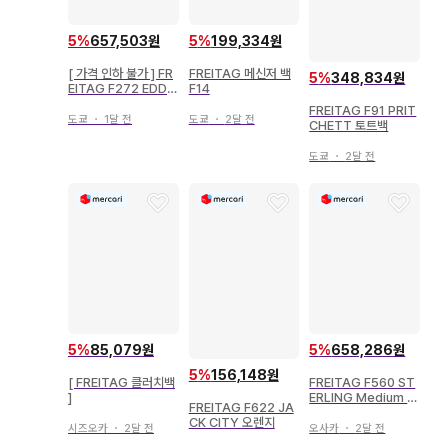
5
%
657,503원
5
%
199,334원
[ 가격 인하 불가 ] FR
FREITAG 메신저 백
5
%
348,834원
EITAG F272 EDDIE
F14
올 블랙
FREITAG F91 PRIT
도쿄
・
1달 전
도쿄
・
2달 전
CHETT 토트백
도쿄
・
2달 전
5
%
85,079원
5
%
658,286원
5
%
156,148원
[ FREITAG 클러치백
FREITAG F560 ST
]
ERLING Medium t
FREITAG F622 JA
ote bag
CK CITY 오렌지
시즈오카
・
2달 전
오사카
・
2달 전