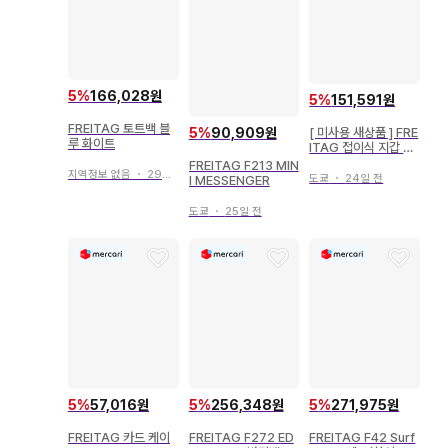
5
%
166,028원
5
%
151,591원
FREITAG 토트백 블
5
%
90,909원
[ 미사용 새상품 ] FRE
루 화이트
ITAG 접이식 지갑 레
드 계열
FREITAG F213 MIN
지역정보 없음
・
29일 전
도쿄
・
24일 전
I MESSENGER
도쿄
・
25일 전
5
%
57,016원
5
%
256,348원
5
%
271,975원
FREITAG 카드 케이
FREITAG F272 ED
FREITAG F42 Surf