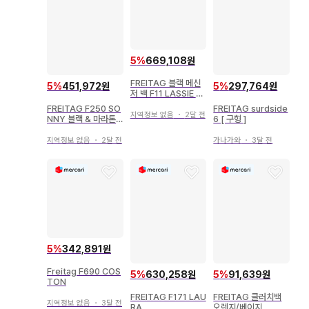
5
%
669,108원
FREITAG 블랙 메신
5
%
451,972원
5
%
297,764원
저 백 F11 LASSIE 블
랙
FREITAG F250 SO
FREITAG surdside
지역정보 없음
・
2달 전
NNY 블랙 & 마라톤
6 [ 구형 ]
패턴
지역정보 없음
・
2달 전
가나가와
・
3달 전
5
%
342,891원
Freitag F690 COS
5
%
630,258원
5
%
91,639원
TON
FREITAG F171 LAU
FREITAG 클러치백
지역정보 없음
・
3달 전
RA
오렌지/베이지