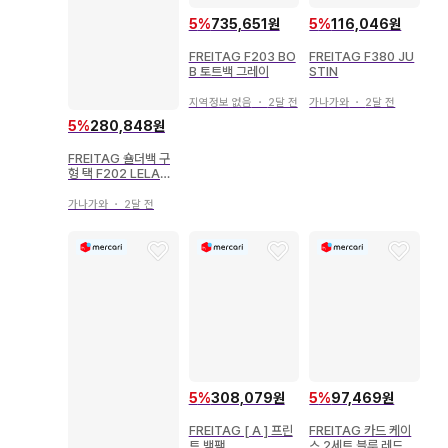
5
%
735,651원
5
%
116,046원
FREITAG F203 BO
FREITAG F380 JU
B 토트백 그레이
STIN
지역정보 없음
・
2달 전
가나가와
・
2달 전
5
%
280,848원
FREITAG 숄더백 구
형 택 F202 LELAND
계열
가나가와
・
2달 전
5
%
308,079원
5
%
97,469원
FREITAG [ A ] 프린
FREITAG 카드 케이
트 백팩
스 2세트 블루 레드