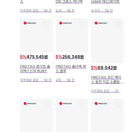
스
DIE 크로스 바디백
side6 레드/화이트
지역정보 없음
・
1달 전
도쿄
・
1달 전
오사카
・
1달 전
5
%
475,545원
5
%
256,348원
FREITAG 화이트 숄
FREITAG 숄더백 레
5
%
69,042원
더백 F274 RUBY
드 블루
FREITAG 코인 케이
지역정보 없음
・
1달 전
교토
・
1달 전
스 동전 지갑 소품함 F
05 BLAIR
지역정보 없음
・
29일 전