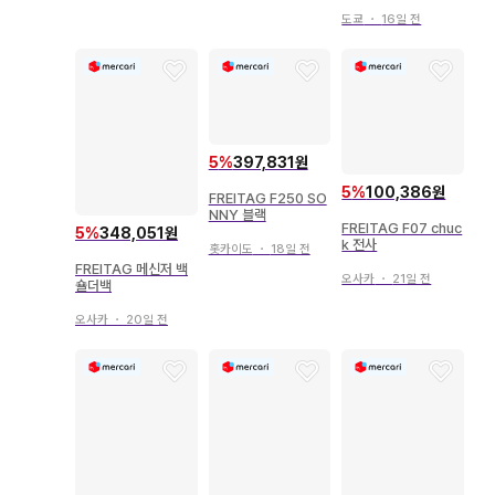
도쿄
・
16일 전
5
%
397,831원
5
%
100,386원
FREITAG F250 SO
NNY 블랙
FREITAG F07 chuc
5
%
348,051원
k 전사
홋카이도
・
18일 전
FREITAG 메신저 백
오사카
・
21일 전
숄더백
오사카
・
20일 전