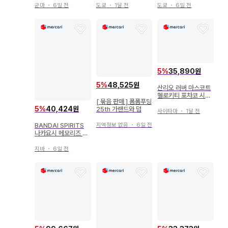
린
군마
・
6일 전
도쿄
・
1달 전
도쿄
・
6일 전
5
%
35,890원
5
%
48,525원
산리오 러버 마스코트
헬로키티 포차코 시나
[ 묶음 판매 ] 폼폼푸딩
모롤 폼폼푸린 키키
5
%
40,424원
25th 가랜드와 덤
사이타마
・
1달 전
BANDAI SPIRITS
지역정보 없음
・
6일 전
나카요시 메모리즈 vo
l.2~시나모롤&폼폼푸
딩~ 시나모롤
지바
・
6일 전