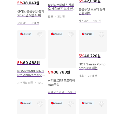
5
%
42,038원
5
%
38,043원
타카라토미아츠 산리
오 캐릭터즈 봉제 인형
폼폼푸딩 토트백 봉제
산리오 폼폼푸딩 뽑기
과 함께 피규어 폼폼푸
인형 세트
2026년 5월 4. 마스
딩
도쿄
・
3일 전
코트 폼폼푸딩
시즈오카
・
4일 전
홋카이도
・
3일 전
5
%
46,720원
5
%
60,488원
NCT Sanrio Pomp
ompurin 재현
POMPOMPURIN 3
5
%
38,788원
0th Anniversary 머
기후
・
25일 전
리띠
산리오 호텔 플로리아
지역정보 없음
・
19일 전
폼폼푸딩
지역정보 없음
・
5일 전