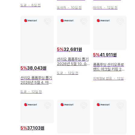
형 파우치
딩 쿠로미 헬로키티
딩 봉제 인형
도쿄
・
8일 전
오사카
・
10일 전
아이치
・
12일 전
5
%
32,681원
5
%
41,911원
산리오 폼폼푸딩 뽑기
2026년 5월 10. 쇼핑
폼폼푸딩 산리오퓨로
5
%
38,043원
백
랜드 아크릴 키링 2개
도쿄
・
12일 전
세트
산리오 폼폼푸딩 뽑기
지역정보 없음
・
12일 전
2026년 5월 4. 마스
코트 폼폼푸딩
도쿄
・
12일 전
5
%
37,103원