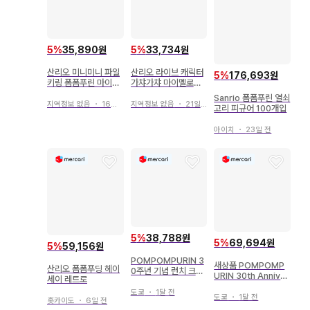
5
%
35,890원
5
%
33,734원
산리오 미니미니 파일
산리오 라이브 캐릭터
5
%
176,693원
키링 폼폼푸린 마이멜
가챠가챠 마이멜로디
로디 쿠로미
키티 쿠로미 폼폼푸린
Sanrio 폼폼푸린 열쇠
지역정보 없음
・
16일 전
지역정보 없음
・
21일 전
고리 피규어 100개입
아이치
・
23일 전
5
%
38,788원
5
%
69,694원
5
%
59,156원
POMPOMPURIN 3
새상품 POMPOMP
산리오 폼폼푸딩 헤이
0주년 기념 런치 크로
URIN 30th Anniver
세이 레트로
스
sary 머리띠
도쿄
・
1달 전
도쿄
・
1달 전
홋카이도
・
6일 전