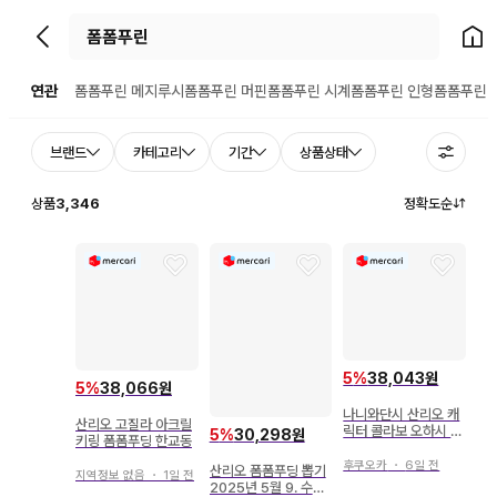
뒤로가기
홈으
연관
폼폼푸린 메지루시
폼폼푸린 머핀
폼폼푸린 시계
폼폼푸린 인형
폼폼푸린 
브랜드
카테고리
기간
상품상태
상품
3,346
정확도순
5
%
38,043원
5
%
38,066원
나니와단시 산리오 캐
산리오 고질라 아크릴
릭터 콜라보 오하시 카
5
%
30,298원
키링 폼폼푸딩 한교동
즈야 클립 마스코트 폼
폼푸린
후쿠오카
・
6일 전
산리오 폼폼푸딩 뽑기
지역정보 없음
・
1일 전
2025년 5월 9. 수납