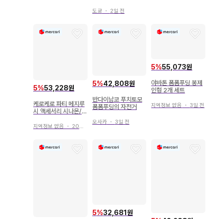
백
도쿄
・
2일 전
5
%
55,073원
야바톤 폼폼푸딩 봉제
5
%
42,808원
5
%
53,228원
인형 2개 세트
반다이남코 푸치토모
케로케로 파티 메지루
지역정보 없음
・
3일 전
폼폼푸딩의 자전거
시 액세서리 시나몬/2
개 폼폼 푸린 포차코
오사카
・
3일 전
지역정보 없음
・
20일 전
5
%
32,681원