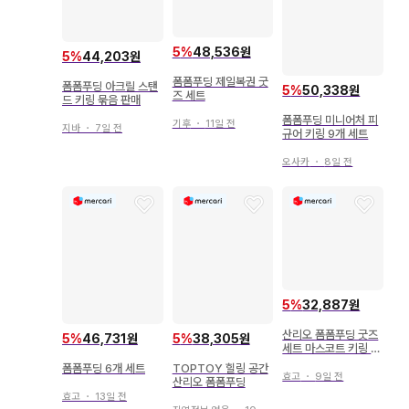
5
%
48,536원
5
%
44,203원
폼폼푸딩 제일복권 굿
폼폼푸딩 아크릴 스탠
5
%
50,338원
즈 세트
드 키링 묶음 판매
폼폼푸딩 미니어처 피
기후
・
11일 전
지바
・
7일 전
규어 키링 9개 세트
오사카
・
8일 전
5
%
32,887원
산리오 폼폼푸딩 굿즈
5
%
46,731원
5
%
38,305원
세트 마스코트 키링 가
챠가챠
폼폼푸딩 6개 세트
TOPTOY 힐링 공간
효고
・
9일 전
산리오 폼폼푸딩
효고
・
13일 전