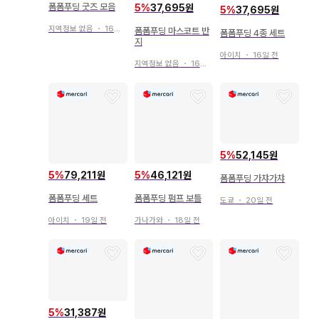
폼폼푸딩 굿즈 모음
5
%
37,695원
5
%
37,695원
지역정보 없음
・
16일 전
폼폼푸딩 마스코트 반
폼폼푸딩 4종 세트
지
아이치
・
16일 전
지역정보 없음
・
16일 전
5
%
52,145원
5
%
79,211원
5
%
46,121원
폼폼푸딩 가챠가챠
폼폼푸딩 세트
폼폼푸딩 펌프 보틀
도쿄
・
20일 전
아이치
・
19일 전
가나가와
・
18일 전
5
%
31,387원