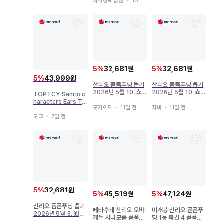
지역정보 없음
・
10일 전
5
%
32,681원
5
%
32,681원
5
%
43,999원
산리오 폼폼푸딩 뽑기
산리오 폼폼푸딩 뽑기
2026년 5월 10. 쇼핑
2026년 5월 10. 쇼핑
TOPTOY Sanrio c
백
백
haracters Ears Tyi
홋카이도
・
11일 전
지바
・
11일 전
ng Days 폼폼푸딩 2
021년
도쿄
・
7일 전
5
%
32,681원
5
%
45,519원
5
%
47,124원
산리오 폼폼푸딩 뽑기
페타후레 산리오 오바
미개봉 산리오 폼폼푸
2026년 5월 3. 원통
케누 시나모롤 폼폼푸
딩 1등 복권 4 폼폼푸