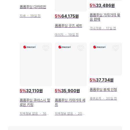
5
%
33,486원
폼폼푸딩 다카르핀
폼폼푸딩 가챠가챠 묶
5
%
64,175원
지바
・
19일 전
음 판매
폼폼푸딩 굿즈 세트
가나가와
・
17일 전
아이치
・
19일 전
5
%
37,734원
폼폼푸딩 봉제 인형
5
%
32,110원
5
%
35,900원
후쿠오카
・
20일 전
폼폼푸딩 쿠라스시 할
폼폼푸딩 가챠가챠 세
로윈 키링
트
지역정보 없음
・
16일 전
지역정보 없음
・
20일 전