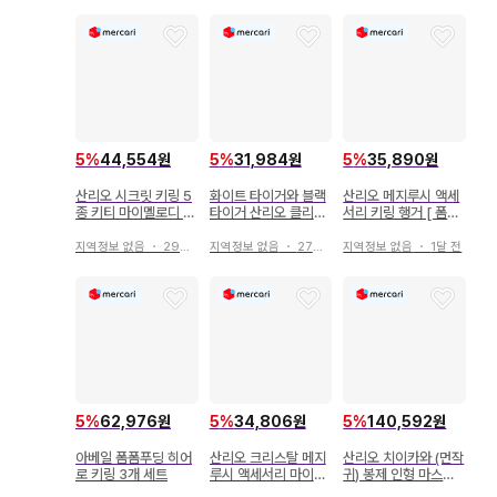
5
%
44,554원
5
%
31,984원
5
%
35,890원
산리오 시크릿 키링 5
화이트 타이거와 블랙
산리오 메지루시 액세
종 키티 마이멜로디 폼
타이거 산리오 클리어
서리 키링 행거 [ 폼폼
폼푸린 Sanrio
파일 키티 폼폼푸린
푸린 ]
지역정보 없음
・
29일 전
지역정보 없음
・
27일 전
지역정보 없음
・
1달 전
5
%
62,976원
5
%
34,806원
5
%
140,592원
아베일 폼폼푸딩 히어
산리오 크리스탈 메지
산리오 치이카와 (먼작
로 키링 3개 세트
루시 액세서리 마이멜
귀) 봉제 인형 마스코
로디 시나모롤 폼폼푸
트 토끼 키티 폼폼푸딩