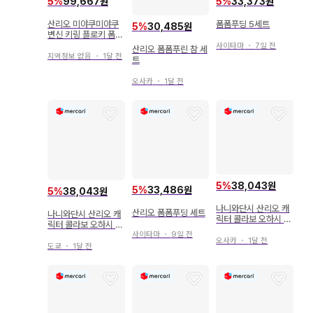
5
%
99,667원
5
%
33,373원
산리오 미야쿠미야쿠
폼폼푸딩 5세트
5
%
30,485원
변신 키링 플로키 폼폼
푸린
사이타마
・
7일 전
산리오 폼폼푸린 참 세
지역정보 없음
・
1달 전
트
오사카
・
1달 전
5
%
38,043원
5
%
33,486원
5
%
38,043원
나니와단시 산리오 캐
산리오 폼폼푸딩 세트
나니와단시 산리오 캐
릭터 콜라보 오하시 카
릭터 콜라보 오하시 카
즈야 클립 마스코트 폼
사이타마
・
9일 전
즈야 클립 마스코트 폼
폼푸린
오사카
・
1달 전
폼푸린
도쿄
・
1달 전