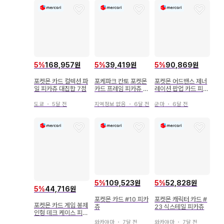
5
%
168,957원
5
%
39,419원
5
%
90,869원
포켓몬 카드 컬렉션 파
포케파크 칸토 포켓몬
포켓몬 어드밴스 제너
일 피카츄 대집합 7점
카드 프레임 피카츄 식
레이션 팝업 카드 피카
스테일
츄
도쿄
・
5달 전
지역정보 없음
・
6달 전
군마
・
6달 전
5
%
109,523원
5
%
52,828원
5
%
44,716원
포켓몬 카드 #10 피카
포켓몬 캐릭터 카드 #
포켓몬 카드 게임 봉제
츄
23 식스테일 피카츄
인형 데크 케이스 피카
츄
와카야마
・
7달 전
와카야마
・
7달 전