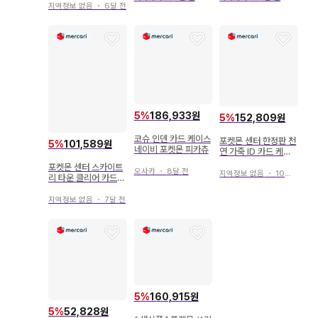
지역정보 없음
・
6달 전
5
%
186,933원
5
%
152,809원
코슈 인덴 카드 케이스
포켓몬 센터 한정판 천
5
%
101,589원
네이비 포켓몬 피카츄
연 가죽 ID 카드 케이
스 패스 케이스 가죽
포켓몬 센터 스카이트
오사카
・
8달 전
피카츄
지역정보 없음
・
10달 전
리 타운 클리어 카드
피카츄 레쿠자 레어
지역정보 없음
・
7달 전
5
%
160,915원
5
%
52,828원