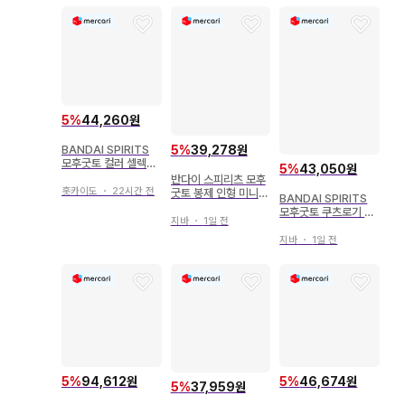
5
%
44,260원
5
%
39,278원
BANDAI SPIRITS
모후굿토 컬러 셀렉션
5
%
43,050원
봉제 인형 yellow vo
반다이 스피리츠 모후
l.1 포켓몬스터 지라치
홋카이도
・
22시간 전
굿토 봉제 인형 미니
BANDAI SPIRITS
용 타망타 포켓몬스터
모후굿토 쿠츠로기 타
미니 용
지바
・
1일 전
임 봉제 인형 피카츄
뜨아거(호게타) 포켓몬
지바
・
1일 전
스터 뜨아거(호게타)
5
%
94,612원
5
%
46,674원
5
%
37,959원