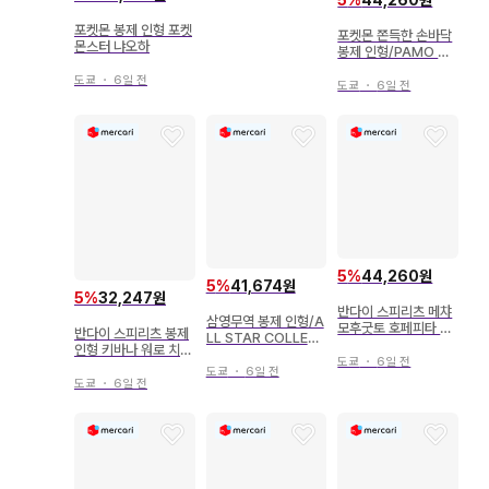
5
%
44,260원
포켓몬 봉제 인형 포켓
포켓몬 쫀득한 손바닥
몬스터 냐오하
봉제 인형/PAMO N
O MURE 포켓몬스터
도쿄
・
6일 전
파모
도쿄
・
6일 전
5
%
44,260원
5
%
41,674원
5
%
32,247원
반다이 스피리츠 메챠
삼영무역 봉제 인형/A
모후굿토 호페피타 봉
반다이 스피리츠 봉제
LL STAR COLLEC
제 인형 포켓몬스터 야
인형 키바나 워로 치리
TION 포켓몬스터 피
돈
도쿄
・
6일 전
포켓몬 마스터즈 EX
카츄 ( S ) PP01
도쿄
・
6일 전
워로
도쿄
・
6일 전