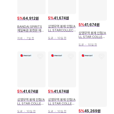
5
%
41,674원
5
%
64,912원
5
%
41,674원
삼영무역 봉제 인형/A
BANDAI SPIRITS
LL STARCOLLECT
제일복권 포켓몬 메가
삼영무역 봉제 인형/A
ION 포켓몬스터 샤미
진화 A상 메가리자몽
LL STAR COLLEC
드(S) 110
X 봉제 인형
도쿄
・
10일 전
지바
・
7일 전
TION 포켓몬스터 피
카츄 ( S ) PP01
도쿄
・
10일 전
5
%
41,674원
5
%
41,674원
삼영무역 봉제 인형/A
삼영무역 봉제 인형/A
LL STAR COLLEC
LL STAR COLLEC
TION 포켓몬스터 피
TION 포켓몬스터 피
5
%
45,269원
카츄 ( S ) PP01
카츄 ( S ) PP01
도쿄
・
10일 전
도쿄
・
10일 전