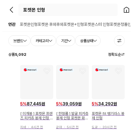
뒤로가기
홈으
연관
포켓몬인형
포켓몬 후와후와
포켓몬+인형
포켓몬스터 인형
포켓몬정품인
브랜드
카테고리
기간
상품상태
상품
5,092
정확도순
5
%
87,445원
5
%
39,059원
5
%
34,292원
[ 미개봉 ] 포켓몬 프렌
[ 한정품 ] 발굴 피카츄
포켓몬 fit 뱅기라스 봉
즈 피카츄 봉제 인형 B
봉제 인형 포켓몬 화석
제 인형
ANDAI 1997
박물관
지바
・
4시간 전
군마
・
5시간 전
도쿄
・
20시간 전