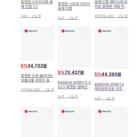
포켓몬스터 피카츄 봉
봉제 인형 파티시에 피
포켓몬 니피아 이브이
제 인형 1/1
카츄 포켓몬 카페 한정
봉제 인형
판 포켓몬스터
지바
・
2일 전
지역정보 없음
・
2일 전
도쿄
・
2일 전
5
%
34,702원
5
%
70,437원
5
%
44,260원
포켓몬 손에 올라가는
꼬물꼬물 프렌즈 봉제
BANDAI SPIRITS 2
BANDAI SPIRITS
인형 에브이 리피아
023 포켓몬 컬렉션 복
메챠모후굿토 쿠츠로
지역정보 없음
・
2일 전
권 HIDAMARI LIFE
기타임 봉제 인형 포켓
라스트 원상 히나타보
도쿄
・
2일 전
몬스터 카비곤
도쿄
・
2일 전
코 이브이 봉제 인형