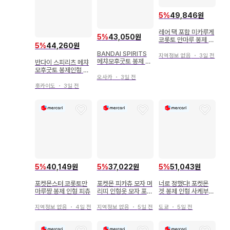
5
%
49,846원
레어 택 포함 미카루게
5
%
43,050원
코롯토 만마루 봉제 인
5
%
44,260원
형 포켓몬 2007년제
BANDAI SPIRITS
지역정보 없음
・
3일 전
메챠모후굿토 봉제 인
반다이 스피리츠 메챠
형~곤베~ 포켓몬스터
모후굿토 봉제인형 포
곤베
오사카
・
3일 전
켓몬스터 미미큐 (공격
ver.)
홋카이도
・
3일 전
5
%
40,149원
5
%
37,022원
5
%
51,043원
포켓몬스터 코롯토만
포켓몬 피카츄 모자 머
너로 정했다! 포켓몬
마루쨩 봉제 인형 피츄
리띠 인형옷 모자 포켓
겟 봉제 인형 사케부시
몬
포
지역정보 없음
・
4일 전
지역정보 없음
・
5일 전
도쿄
・
5일 전