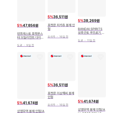
5
%
36,511원
5
%
38,269원
포켓몬 피카츄 봉제 인
5
%
47,856원
BANDAI SPIRITS
형
모후굿토 쿠츠로기 타
반프레스토 포켓몬스
임 봉제 인형 야돈 리
오사카
・
16일 전
터 브릴리언트 다이아
오르 포켓몬스터 리오
도쿄
・
11일 전
몬드 샤이닝 펄 출시
르
기념 복권 B상 느긋한
도쿄
・
9일 전
피카츄 봉제 인형
5
%
36,511원
포켓몬 이상해씨 봉제
인형
5
%
41,674원
5
%
41,674원
오사카
・
16일 전
삼영무역 봉제 인형/A
삼영무역 봉제 인형/A