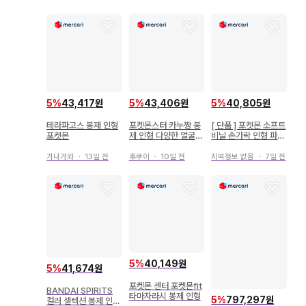
5
%
43,417원
5
%
43,406원
5
%
40,805원
테라파고스 봉제 인형
포켓몬스터 카누짱 봉
[ 단품 ] 포켓몬 소프트
포켓몬
제 인형 다양한 얼굴
비닐 손가락 인형 파이
포켓몬
리 리자드 리자몽
가나가와
・
13일 전
후쿠이
・
10일 전
지역정보 없음
・
7일 전
5
%
40,149원
5
%
41,674원
포켓몬 센터 포켓몬fit
BANDAI SPIRITS
타마자라시 봉제 인형
5
%
797,297원
컬러 셀렉션 봉제 인형