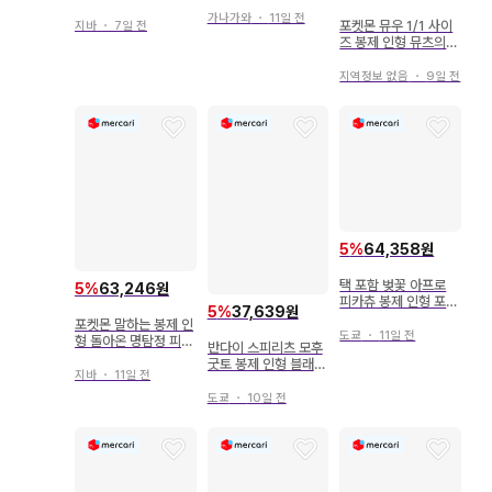
~white~ 포켓몬스터
가나가와
・
11일 전
유키하미
포켓몬 뮤우 1/1 사이
지바
・
7일 전
즈 봉제 인형 뮤츠의
역습 EVOLUTION
지역정보 없음
・
9일 전
5
%
64,358원
택 포함 벚꽃 아프로
5
%
63,246원
피카츄 봉제 인형 포켓
5
%
37,639원
몬 센터 한정판
포켓몬 말하는 봉제 인
도쿄
・
11일 전
형 돌아온 명탐정 피카
반다이 스피리츠 모후
츄 피카츄
굿토 봉제 인형 블래키
지바
・
11일 전
야밀라미 포켓몬스터
야밀라미
도쿄
・
10일 전