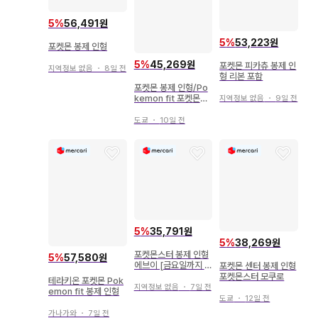
5
%
56,491원
5
%
53,223원
포켓몬 봉제 인형
5
%
45,269원
포켓몬 피카츄 봉제 인
지역정보 없음
・
8일 전
형 리본 포함
포켓몬 봉제 인형/Po
kemon fit 포켓몬스
지역정보 없음
・
9일 전
터 다크라이
도쿄
・
10일 전
5
%
35,791원
5
%
38,269원
포켓몬스터 봉제 인형
5
%
57,580원
에브이 [금요일까지 판
포켓몬 센터 봉제 인형
매]
포켓몬스터 모쿠로
테라키온 포켓몬 Pok
지역정보 없음
・
7일 전
emon fit 봉제 인형
도쿄
・
12일 전
가나가와
・
7일 전