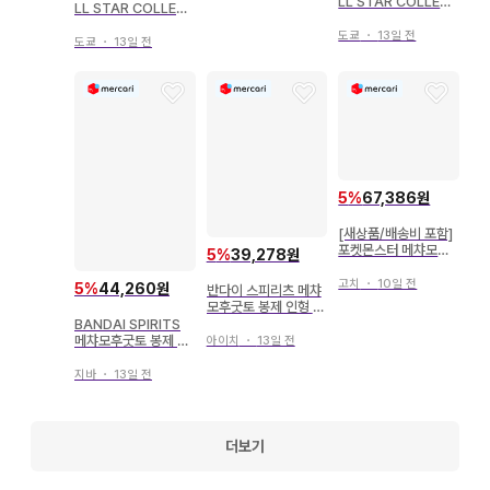
LL STAR COLLEC
LL STAR COLLEC
TION 포켓몬스터 이
TION 포켓몬스터 피
브이 ( S ) PP07
도쿄
・
13일 전
카츄 ( S ) PP01
도쿄
・
13일 전
5
%
67,386원
[새상품/배송비 포함]
포켓몬스터 메챠모후
5
%
39,278원
굿토 봉제 인형 겐가
고치
・
10일 전
5
%
44,260원
반다이 스피리츠 메챠
모후굿토 봉제 인형 포
켓몬스터 해너스
BANDAI SPIRITS
메챠모후굿토 봉제 인
아이치
・
13일 전
형 포켓몬스터 블래키
지바
・
13일 전
더보기