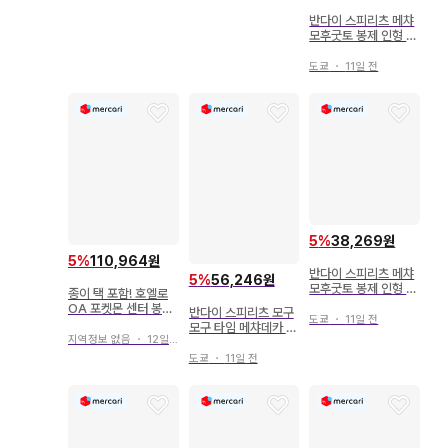
반다이 스피리츠 메챠
모후굿토 봉제 인형 포
켓몬스터 아차모
도쿄
・
11일 전
5
%
38,269원
5
%
110,964원
반다이 스피리츠 메챠
5
%
56,246원
모후굿토 봉제 인형 파
종이 택 포함! 호엘로
모트 포켓몬스터 파모
OA 포켓몬 센터 봉제
반다이 스피리츠 모구
트
도쿄
・
11일 전
인형 2014년
모구 타임 메챠데카 곤
지역정보 없음
・
12일 전
베 봉제 인형 포켓몬스
터 곤베
도쿄
・
11일 전