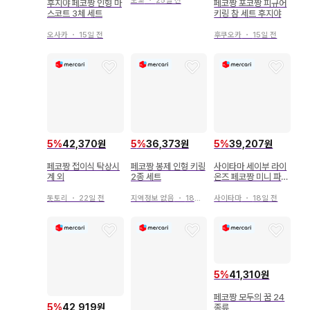
도쿄
・
25일 전
후지야 페코짱 인형 마
페코짱 포코짱 피규어
스코트 3체 세트
키링 참 세트 후지야
오사카
・
15일 전
후쿠오카
・
15일 전
5
%
42,370원
5
%
36,373원
5
%
39,207원
페코짱 접이식 탁상시
페코짱 봉제 인형 키링
사이타마 세이부 라이
계 외
2종 세트
온즈 페코짱 미니 파우
치 페코짱
돗토리
・
22일 전
지역정보 없음
・
18일 전
사이타마
・
18일 전
5
%
41,310원
페코짱 모두의 꿈 24
5
%
42,919원
종류