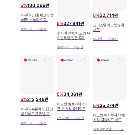
5
%
100,098원
5
%
32,714원
후지야 인형/페코짱 전
국판) 눈놀이 인형 세
5
%
327,941원
트/페코짱 포코짱
크리스탈 페코짱 2개
후쿠오카
・
9일 전
세트
후지야 인형/페코짱 유
치원복을 입은 후지야
오사카
・
14일 전
페코짱 인형/한정판 복
각
후쿠오카
・
9일 전
5
%
34,361원
5
%
212,346원
페코짱 헬로키티 케이
5
%
35,274원
크 서버 & 플레이트
후지야 흔들목 인형 창
업 100주년 기념 오리
페코짱 메지루시 액세
지널 복각판 레트로 페
가나가와
・
17일 전
서리 컴플리트 세트
코짱 인형 (직원용)
후쿠오카
・
8일 전
지역정보 없음
・
15일 전