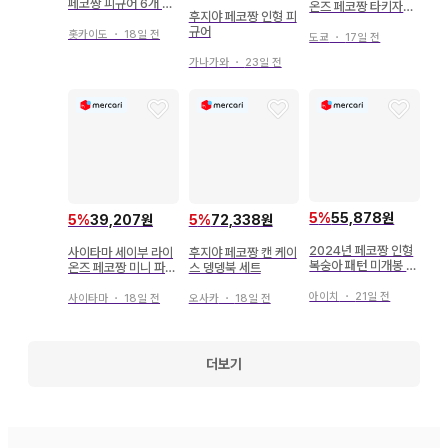
페코짱 피규어 6개 세
온즈 페코짱 타키자와
후지야 페코짱 인형 피
트
나츠오 파우치
규어
홋카이도
・
18일 전
도쿄
・
17일 전
가나가와
・
23일 전
5
%
55,878원
5
%
39,207원
5
%
72,338원
2024년 페코짱 인형
사이타마 세이부 라이
후지야 페코짱 캔 케이
복숭아 패턴 미개봉 새
온즈 페코짱 미니 파우
스 뎅뎅북 세트
상품
치 쿠리야마 타쿠미
아이치
・
21일 전
사이타마
・
18일 전
오사카
・
18일 전
더보기