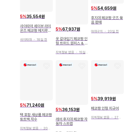
5
%
54,659원
5
%
35,554원
후지야 페코짱 굿즈 묶
음 판매
사이타마 세이부 라이
5
%
67,937원
온즈 페코짱 메지루시
야마구치
・
20일 전
참 페코짱
옷 갈아입기 페코짱 인
사이타마
・
18일 전
형 트위드 원피스 & 룸
웨어 세트
지역정보 없음
・
15일 전
5
%
39,919원
5
%
71,240원
페코짱 인형 피규어
5
%
36,153원
택 포함 새상품 페코짱
지역정보 없음
・
27일 전
레어 후지야 페코짱 자
토트백 자수
동차 스트랩
지역정보 없음
・
20일 전