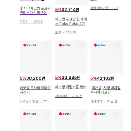
후지야 페코짱 포코짱
지역정보 없음
・
20일 전
5
%
32,714원
크리스마스 피규어 20
05
페코짱 포코짱 틴 케이
돗토리
・
17일 전
스 Peko Poko 2점
도쿄
・
17일 전
5
%
30,885원
5
%
38,200원
5
%
42,102원
페코짱 키링 5종 세트
페코짱 돗자리 외바퀴
[미개봉] 서양 과자점
자전거
후지야 페코짱
사이타마
・
23일 전
지역정보 없음
・
22일 전
가나가와
・
18일 전