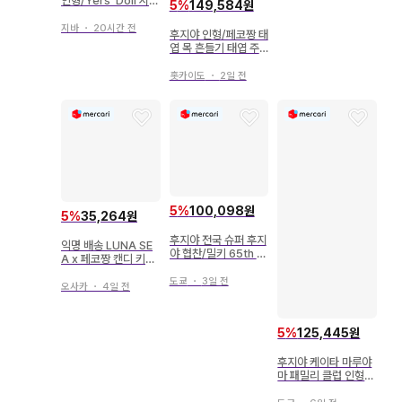
인형/Yers' Doll 시리
5
%
149,584원
즈 2014 포코짱 150
89
지바
・
20시간 전
후지야 인형/페코짱 태
엽 목 흔들기 태엽 주
행 페코짱
홋카이도
・
2일 전
5
%
100,098원
5
%
35,264원
후지야 전국 슈퍼 후지
익명 배송 LUNA SE
야 협찬/밀키 65th a
A x 페코짱 캔디 키링
nniversary 반짝반짝
SUGIZO
밀키 고개 흔드는 페코
도쿄
・
3일 전
오사카
・
4일 전
짱 인형/양철 받침대
파랑
5
%
125,445원
후지야 케이타 마루야
마 패밀리 클럽 인형
페코짱의 스위트 퓨어