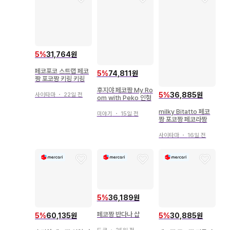
5
%
31,764원
페코포코 스트랩 페코
5
%
74,811원
짱 포코짱 키링 키링
후지야 페코짱 My Ro
5
%
36,885원
사이타마
・
22일 전
om with Peko 인형
milky Bitatto 페코
미야기
・
15일 전
짱 포코짱 페코라짱
사이타마
・
16일 전
5
%
36,189원
페코짱 반다나 샵
5
%
60,135원
5
%
30,885원