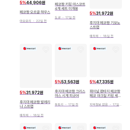
5
%
44,906원
페코짱 키링 마스코트
4개 세트 미개봉
페코짱 오르골 하우스
5
%
31,972원
도쿄
・
17일 전
아오모리
・
22일 전
후지야 페코짱 기모노
스트랩
에히메
・
18일 전
5
%
53,563원
5
%
47,335원
후지야 페코짱 크리스
파이널 판타지 페코짱
5
%
31,972원
마스 시계 피규어
페코 아크릴 키링 세피
로스
후지야 페코짱 발레리
돗토리
・
17일 전
지역정보 없음
・
17일 전
나 스트랩
에히메
・
18일 전