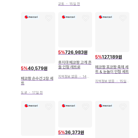
교토
・
15일 전
5
%
726,983원
5
%
127,189원
후지야 페코짱 고개 흔
들 인형 레트로
페코짱 포코짱 축제 세
5
%
40,579원
트 & 눈놀이 인형 세트
지역정보 없음
・
14일 전
페코짱 손수건 2장 세
지역정보 없음
・
15일 전
트
도쿄
・
17일 전
5
%
36,373원