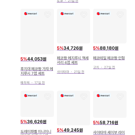
도쿄
・
21일 전
5
%
34,726원
5
%
88,180원
페코짱 메지루시 액세
페코테일 페코짱 인형
5
%
44,053원
서리 4점 세트
고치
・
27일 전
후지야 페코짱 가챠 메
사이타마
・
21일 전
지루시 7점 세트
에히메
・
17일 전
5
%
36,626원
5
%
58,716원
5
%
49,245원
도레미파벨 미니미니
사이타마 세이부 라이