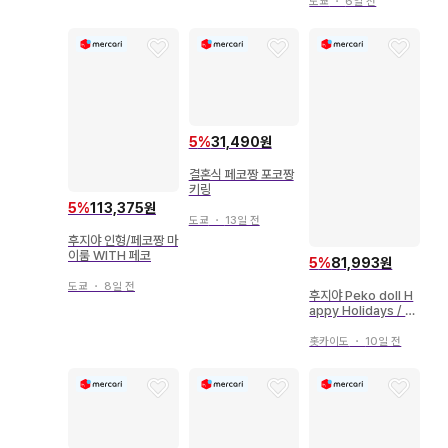
드레스 KEITA MAR
도쿄
・
6일 전
UYAMA Sweet Pu
re Dress
5
%
31,490원
결혼식 페코짱 포코짱
키링
5
%
113,375원
도쿄
・
13일 전
후지야 인형/페코짱 마
이룸 WITH 페코
5
%
81,993원
도쿄
・
8일 전
후지야 Peko doll H
appy Holidays / 페
코짱 인형
홋카이도
・
10일 전