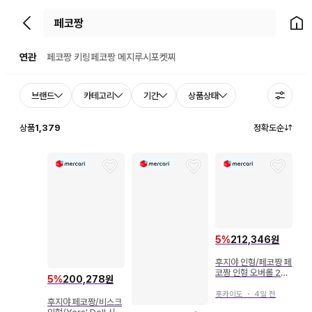
뒤로가기
홈으
연관
페코짱 키링
페코짱 메지루시
포켓찌
브랜드
카테고리
기간
상품상태
상품
1,379
정확도순
5
%
212,346원
후지야 인형/페코짱 페
코짱 인형 오버롤 290
5
%
200,278원
mm
홋카이도
・
4일 전
후지야 페코짱/비스크