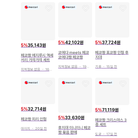
5
%
42,102원
5
%
37,724원
5
%
35,143원
코에다 meets 페코
페코짱 포코짱 인형 후
페코짱 메지루시 액세
코에다짱 페코짱
지야
서리 가챠가챠 세트
지역정보 없음
・
19일 전
기후
・
15일 전
지역정보 없음
・
16일 전
5
%
32,714원
5
%
71,119원
5
%
33,630원
페코짱 피리 인형
페코짱 크리스마스 3
종 세트
후지야 미니미니 페코
아이치
・
20일 전
짱 묶음 판매
도쿄
・
17일 전