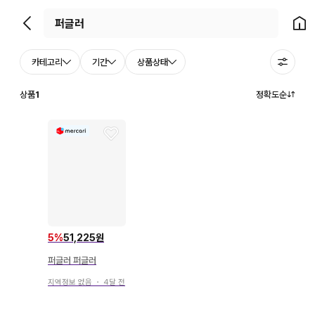
뒤로가기
홈으
카테고리
기간
상품상태
상품
1
정확도순
5
%
51,225원
퍼글러 퍼글러
지역정보 없음
・
4달 전