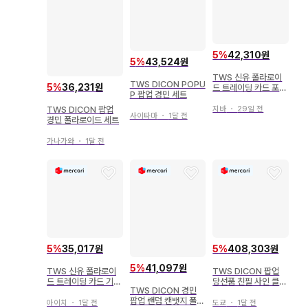
5
%
42,310원
5
%
43,524원
TWS 신유 폴라로이
TWS DICON POPU
5
%
36,231원
드 트레이딩 카드 포토
P 팝업 경민 세트
카드 DICON 팝업 구
매 혜택
TWS DICON 팝업
지바
・
29일 전
사이타마
・
1달 전
경민 폴라로이드 세트
가나가와
・
1달 전
5
%
35,017원
5
%
408,303원
5
%
41,097원
TWS 신유 폴라로이
TWS DICON 팝업
드 트레이딩 카드 기원
당선품 친필 사인 클리
TWS DICON 경민
DICON popup 팝업
어 부채 신유
팝업 랜덤 캔뱃지 폴라
아이치
・
1달 전
도쿄
・
1달 전