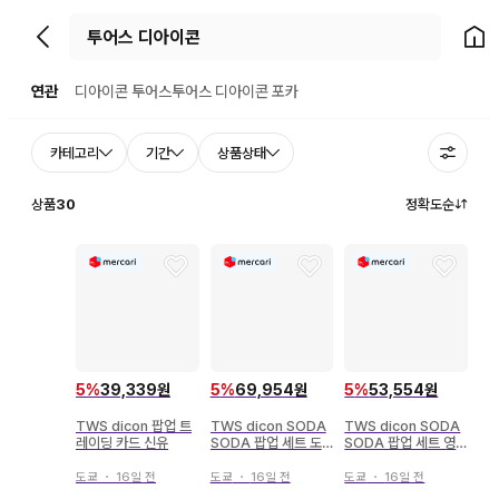
뒤로가기
홈으
연관
디아이콘 투어스
투어스 디아이콘 포카
카테고리
기간
상품상태
상품
30
정확도순
5
%
39,339원
5
%
69,954원
5
%
53,554원
TWS dicon 팝업 트
TWS dicon SODA
TWS dicon SODA
레이딩 카드 신유
SODA 팝업 세트 도
SODA 팝업 세트 영
훈
재
도쿄
・
16일 전
도쿄
・
16일 전
도쿄
・
16일 전