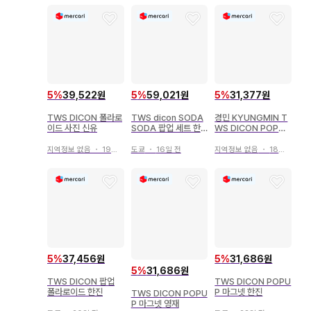
5
%
39,522원
5
%
59,021원
5
%
31,377원
TWS DICON 폴라로
TWS dicon SODA
경민 KYUNGMIN T
이드 사진 신유
SODA 팝업 세트 한
WS DICON POPUP
진
폴라로이드 카드
지역정보 없음
・
19일 전
도쿄
・
16일 전
지역정보 없음
・
18일 전
5
%
37,456원
5
%
31,686원
5
%
31,686원
TWS DICON 팝업
TWS DICON POPU
폴라로이드 한진
P 마그넷 한진
TWS DICON POPU
P 마그넷 영재