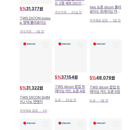
드 2종 세트 DICON
tws 도훈 dicon 폴라
팝업 한정판 굿즈
5
%
31,377원
로이드 트레이딩 카드
가나가와
・
25일 전
폴라로이드
TWS DICON popu
지역정보 없음
・
1달 전
p 영재 폴라로이드
가나가와
・
1달 전
5
%
37,154원
5
%
48,076원
TWS dicon 팝업 트
TWS dicon 팝업 트
5
%
31,322원
레이딩 카드 도훈 4장
레이딩 카드 도훈 5장
TWS DICON SHIN
도쿄
・
29일 전
도쿄
・
1달 전
YU 시뉴 캔뱃지
지역정보 없음
・
29일 전