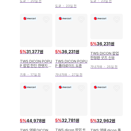
도쿄
・
20일 전
도쿄
・
23일 전
도쿄
・
23일 전
5
%
36,231원
5
%
31,377원
5
%
36,231원
TWS DICON 팝업
한정판 굿즈 신유
TWS DICON POPU
TWS DICON POPU
P 팝업 한진 캔뱃지 구
P 폴라로이드 도훈
가나가와
・
25일 전
매자 혜택
기후
・
17일 전
가나가와
・
27일 전
5
%
32,781원
5
%
44,978원
5
%
32,962원
TWS dicon 팝업 트
TWS 영재 DICON
TWS 영재 dicon 폴