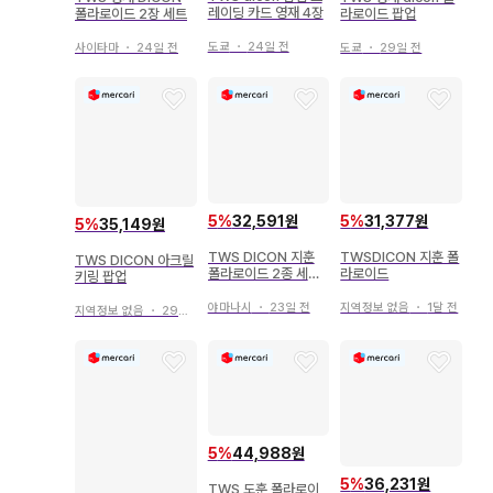
레이딩 카드 영재 4장
폴라로이드 2장 세트
라로이드 팝업
도쿄
・
24일 전
사이타마
・
24일 전
도쿄
・
29일 전
5
%
32,591원
5
%
31,377원
5
%
35,149원
TWS DICON 지훈
TWSDICON 지훈 폴
TWS DICON 아크릴
폴라로이드 2종 세트
라로이드
키링 팝업
인스턴트 사진
야마나시
・
23일 전
지역정보 없음
・
1달 전
지역정보 없음
・
29일 전
5
%
44,988원
5
%
36,231원
TWS 도훈 폴라로이