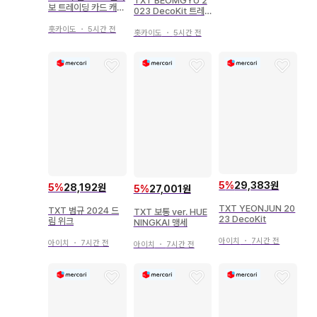
TXT BEOMGYU 2
보 트레이딩 카드 캐주
023 DecoKit 트레
얼
이딩 카드 폴라로이드
홋카이도
・
5시간 전
홋카이도
・
5시간 전
5
%
29,383원
5
%
28,192원
5
%
27,001원
TXT YEONJUN 20
TXT 범규 2024 드
TXT 보통 ver. HUE
23 DecoKit
림 위크
NINGKAI 맹세
아이치
・
7시간 전
아이치
・
7시간 전
아이치
・
7시간 전