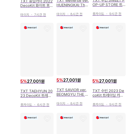
TXT 수빈 SWEET P
TXT Weverse ver.
TXT 휴닝카이 2022
OP-UP STORE 트
HUENINGKAI The
DecoKit 화이트 프레
레이딩 카드 11
Name Chapter:TE
임
MPTATION
홋카이도
・
9시간 전
아이치
・
8시간 전
아이치
・
7시간 전
5
%
27,001원
5
%
27,001원
5
%
27,001원
TXT SAVIOR ver.
TXT 수빈 2023 De
TXT TAEHYUN 20
BEOMGYU THE S
coKit 트레이딩 카드
23 DecoKit 트레이
TAR CHAPTER: SA
폴라로이드
딩 카드 폴라로이드
NCTUARY
아이치
・
8시간 전
홋카이도
・
9시간 전
홋카이도
・
6시간 전