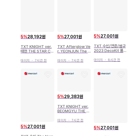
5
%
27,001원
5
%
28,192원
5
%
27,001원
TXT 수빈/연준/범규
TXT KNIGHT ver.
TXT Afterglow Ve
2023 DecoKit 폴라
태현 THE STAR CH
r. YEONJUN The S
로이드
APTER: SANCTUA
tar Chapter:TOGE
아이치
・
8시간 전
RY
THER
아이치
・
7시간 전
아이치
・
7시간 전
5
%
29,383원
TXT KNIGHT ver.
BEOMGYU THE S
TAR CHAPTER: SA
NCTUARY 면허
아이치
・
7시간 전
5
%
27,001원
5
%
27,001원