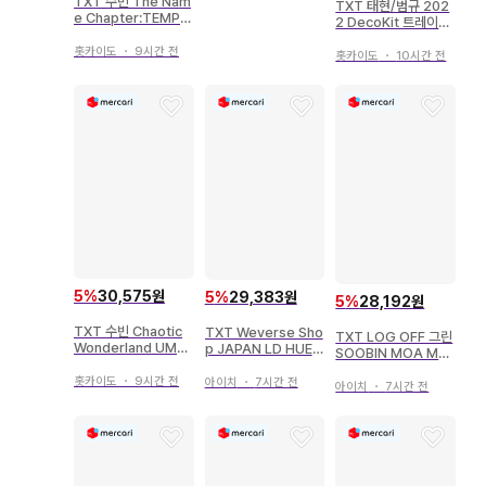
TXT 수빈 The Nam
TXT 태현/범규 202
e Chapter:TEMPT
2 DecoKit 트레이딩
ATION LULLABY
카드 폴라로이드
트레이딩 카드
홋카이도
・
9시간 전
홋카이도
・
10시간 전
5
%
30,575원
5
%
29,383원
5
%
28,192원
TXT 수빈 Chaotic
TXT Weverse Sho
TXT LOG OFF 그린
Wonderland UMS
p JAPAN LD HUEN
SOOBIN MOA ME
한정판 트레이딩 카드
INGKAI THE NAME
MBERSHIP KIT 3기
CHAPTER:FREEFA
홋카이도
・
9시간 전
아이치
・
7시간 전
아이치
・
7시간 전
LL