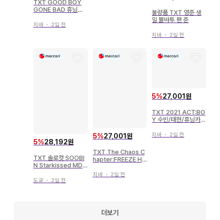
TXT GOOD BOY
GONE BAD 휴닝카
불량품 TXT 영준 생
이 트레이딩 카드
일 뿔바투 팬 준
지바
・
2일 전
지바
・
2일 전
5
%
27,001원
TXT 2021 ACT:BO
Y 수빈/태현/휴닝카이
미니 포토 카드 6/6
지바
・
2일 전
5
%
27,001원
5
%
28,192원
TXT The Chaos C
TXT 솔로컷 SOOBI
hapter:FREEZE HU
N Starkissed MD
ENINGKAI 엽서 WO
Uprise
RLD
지바
・
2일 전
도쿄
・
2일 전
더보기