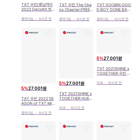
TXT 수빈/휴닝카이
TXT SOOBIN GOO
TXT 수빈 The Cha
2022 DecoKit 트레
D BOY GONE BAD
os Chapter:FREEZ
이딩 카드 화이트 테두
초회 한정판 B 트레이
E 위버스 글로벌 트레
리
딩 카드 셀카
이딩 카드
홋카이도
・
9시간 전
홋카이도
・
10시간 전
홋카이도
・
9시간 전
5
%
27,001원
TXT 2021SHINE x
TOGETHER 수빈 미
니 포토 카드 7/8
지바
・
15시간 전
5
%
27,001원
5
%
27,001원
TXT 2021SHINE x
TOGETHER HUENI
TXT 수빈 2022 SE
NGKAI 미니 포토 카
ASON of TXT Mid
드 1/8
summer Sunrise R
지바
・
15시간 전
ed ver. 트레이딩 카
홋카이도
・
9시간 전
드