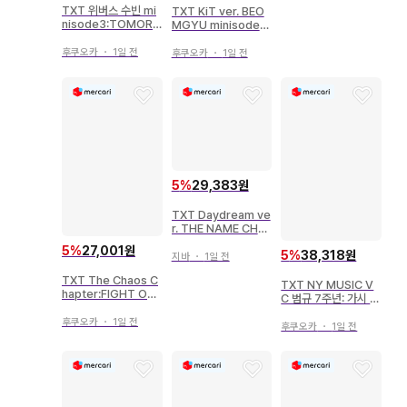
TXT 위버스 수빈 mi
TXT KiT ver. BEO
nisode3:TOMORR
MGYU minisode3:
OW B
TOMORROW
후쿠오카
・
1일 전
후쿠오카
・
1일 전
5
%
29,383원
TXT Daydream ve
r. THE NAME CHA
PTER:TEMPTATIO
5
%
27,001원
5
%
38,318원
N 짙은 녹색
지바
・
1일 전
TXT The Chaos C
TXT NY MUSIC V
hapter:FIGHT OR
C 범규 7주년: 가시 속
ESCAPE HUENING
고요한 순간
KAI 트레이딩 카드
후쿠오카
・
1일 전
후쿠오카
・
1일 전