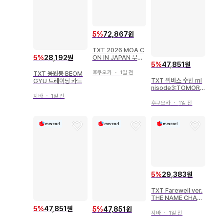
5
%
72,867원
TXT 2026 MOA C
ON IN JAPAN 부채
5
%
28,192원
5
%
47,851원
케이스
후쿠오카
・
1일 전
TXT 응원봉 BEOM
TXT 위버스 수빈 mi
GYU 트레이딩 카드
nisode3:TOMORR
OW B
지바
・
1일 전
후쿠오카
・
1일 전
5
%
29,383원
TXT Farewell ver.
THE NAME CHAP
TER:TEMPTATION
5
%
47,851원
5
%
47,851원
그린
지바
・
1일 전