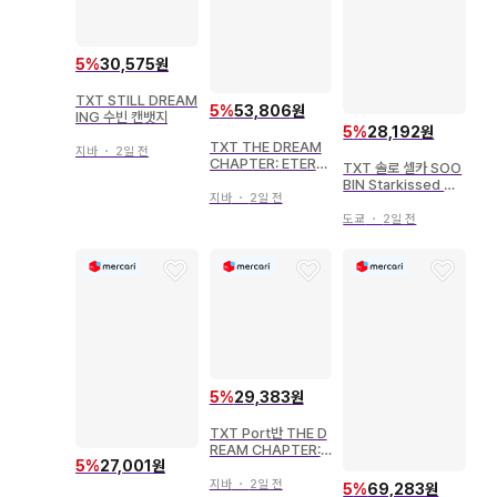
5
%
30,575원
TXT STILL DREAM
5
%
53,806원
ING 수빈 캔뱃지
5
%
28,192원
TXT THE DREAM
지바
・
2일 전
CHAPTER: ETERNI
TXT 솔로 셀카 SOO
TY SOOBIN 엽서
BIN Starkissed M
지바
・
2일 전
D Alight
도쿄
・
2일 전
5
%
29,383원
TXT Port반 THE D
REAM CHAPTER: E
5
%
27,001원
TERNITY
지바
・
2일 전
5
%
69,283원