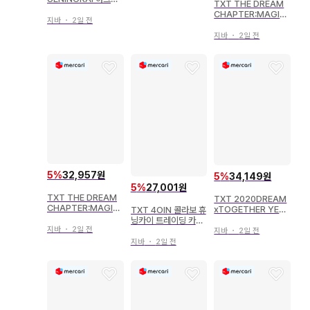
TXT THE DREAM
스탠드
CHAPTER:MAGIC
지바
・
2일 전
YEONJUN 메모지
지바
・
2일 전
5
%
32,957원
5
%
34,149원
5
%
27,001원
TXT THE DREAM
TXT 2020DREAM
CHAPTER:MAGIC
xTOGETHER YEO
TXT 4OlN 콜라보 휴
SOOBIN 메모지
NJUN 자기소개 카드
닝카이 트레이딩 카드
지바
・
2일 전
렌티큘러
지바
・
2일 전
지바
・
2일 전