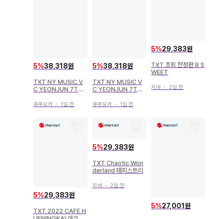
5
%
29,383원
TXT 초회 한정판 B S
5
%
38,318원
5
%
38,318원
WEET
TXT NY MUSIC V
TXT NY MUSIC V
지바
・
2일 전
C YEONJUN 7TH
C YEONJUN 7TH
YEAR: A Moment
YEAR: A Moment
of Stillness in the
of Stillness in the
후쿠오카
・
1일 전
후쿠오카
・
1일 전
Thorns
Thorns
5
%
29,383원
TXT Chaotic Won
derland 태피스트리
지바
・
2일 전
5
%
29,383원
5
%
27,001원
TXT 2022 CAFE H
UENINGKAI 아크릴