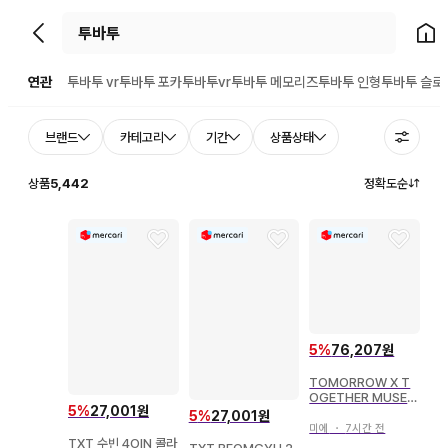
뒤로가기
홈으
연관
투바투 vr
투바투 포카
투바투vr
투바투 메모리즈
투바투 인형
투바투 슬로
브랜드
카테고리
기간
상품상태
상품
5,442
정확도순
5
%
76,207원
TOMORROW X T
OGETHER MUSEU
5
%
27,001원
M 토트백
5
%
27,001원
미에
・
7시간 전
TXT 수빈 4OlN 콜라