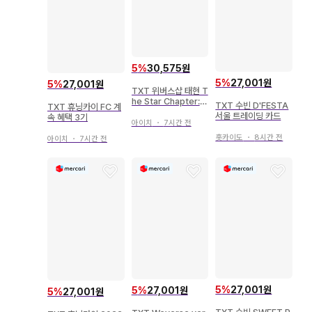
5
%
30,575원
5
%
27,001원
5
%
27,001원
TXT 위버스샵 태현 T
he Star Chapter:T
TXT 수빈 D'FESTA
TXT 휴닝카이 FC 계
OGETHER
서울 트레이딩 카드
속 혜택 3기
아이치
・
7시간 전
홋카이도
・
8시간 전
아이치
・
7시간 전
5
%
27,001원
5
%
27,001원
5
%
27,001원