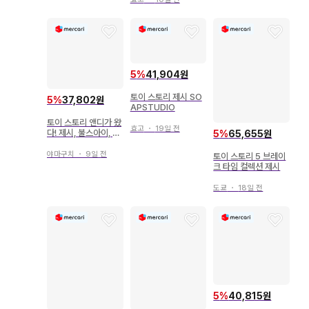
5
%
41,904원
토이 스토리 제시 SO
5
%
37,802원
APSTUDIO
토이 스토리 앤디가 왔
효고
・
19일 전
다! 제시, 불스아이, 우
5
%
65,655원
디 3종 세트
야마구치
・
9일 전
토이 스토리 5 브레이
크 타임 컬렉션 제시
도쿄
・
18일 전
5
%
40,815원