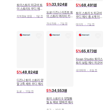
5
%
33,924원
토이스토리 피규어 토
5
%
68,491원
이 스토리5 우디 제시
버즈
도쿄 디즈니 리조트 토
토이 스토리 5 피규어
이 스토리 머리띠 키체
지역정보 없음
・
1달 전
우디 제시 총 4개 미개
인 제시
봉 새상품!
가나가와
・
7일 전
아이치
・
7일 전
5
%
65,873원
Soap Studio 토이스
토리 보핍 제시 피규어
사이타마
・
6일 전
5
%
48,824원
디즈니 토이 스토리 양
말 2족 세트 우디 제시
5
%
34,553원
도쿄
・
11일 전
토이 스토리 5 양철통
씰 & 메모 컬렉션 제시
효고
・
10일 전