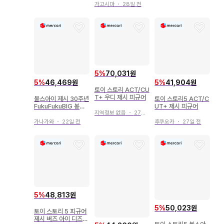
가고시마
・
28일 전
5
%
70,031원
5
%
46,469원
5
%
41,904원
토이 스토리 ACT/CU
T+ 우디 제시 피규어
불스아이 제시 30주년
토이 스토리5 ACT/C
FukuFukuBIG 봉제
UT+ 제시 피규어
지역정보 없음
・
27일 전
인형 토이 스토리
가나가와
・
22일 전
후쿠오카
・
27일 전
5
%
48,813원
5
%
50,023원
토이 스토리 5 피규어
제시 버즈 아이 디즈니