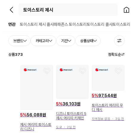
뒤로가기
홈으
연관
토이스토리 제시 졸사
파파존스 토이스토리
토이스토리 졸사
토이스토리
브랜드
카테고리
기간
상품상태
상품
373
정확도순
5
%
97,544원
5
%
36,103원
토이스토리 머리띠 우
디 제시
디즈니 토이스토리 5
5
%
56,088원
제시 머리띠 키체인
지역정보 없음
・
3일 전
제시 머리띠 토이스토
도쿄
・
2일 전
리 디즈니