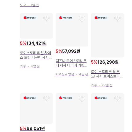
도쿄
・
1일 전
5
%
134,421원
5
%
57,892원
토이스토리 리얼 사이
즈 토킹 피규어 제시
디즈니 토이스토리 우
우디 SET
5
%
126,298원
디 제시 머리띠 키링
기후
・
4일 전
세트
토이 스토리 앤 비욘
지역정보 없음
・
4일 전
드! 제시 토이스토리
제시
기후
・
27일 전
5
%
69,051원