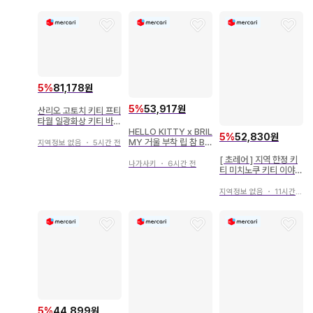
5
%
81,178원
5
%
53,917원
산리오 고토치 키티 프티
타월 일광화상 키티 바다
HELLO KITTY x BRIL
를 좋아해 야마나시현 포
5
%
52,830원
MY 거울 부착 립 참 BL
도
지역정보 없음
・
5시간 전
ACK
[ 초레어 ] 지역 한정 키
나가사키
・
6시간 전
티 미치노쿠 키티 이야기
헬로키티 끈 스트랩 단종
지역정보 없음
・
11시간 전
5
%
44,899원