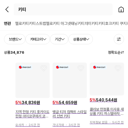
뒤로가기
홈으
연관
헬로키티
키티스트랩
헬로키티 마그넷
태닝키티
챠미키티
키티호크
키티 쿠지
브랜드
카테고리
기간
상품상태
상품
34,876
정확도순
5
%
540,544원
5
%
34,836원
5
%
54,659원
콜라보 한정품 미사용 새
지역 한정 키티 홋카이도
탱글 티저 컴팩트 스타일
상품 키티 까스텔바작 숄
한정 아이코쿠에서 코후
러 선번 키티
더 포함 토트백
행 매듭 스트랩 헬로키티
지역정보 없음
・
5시간 전
오사카
・
2시간 전
가나가와
・
3시간 전