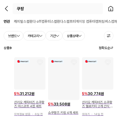
뒤로가기
홈으
연관
캐피탈
스컬판다 off
컴퓨터
스컬판다
스컬프터
게이밍 컴퓨터
캠퍼
림버스컴
브랜드
카테고리
기간
상품상태
상품
9
정확도순
5
%
31,212원
5
%
30,774원
산리오 캐릭터즈 쇼쿠팡
산리오 캐릭터즈 쇼쿠팡
5
%
33,508원
즈 마스코트 4점 세트
즈 헬로키티 2개 간식 참
쿠로미
쇼쿠팡즈 키링 4개 세트
지역정보 없음
・
6일 전
미야기
・
14일 전