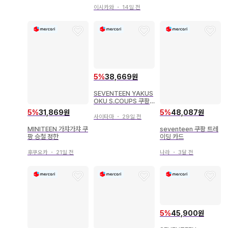
이시카와
・
14일 전
5
%
38,669원
SEVENTEEN YAKUS
OKU S.COUPS 쿠팡
캔뱃지
5
%
31,869원
5
%
48,087원
사이타마
・
29일 전
MINITEEN 가챠가챠 쿠
seventeen 쿠팡 트레
팡 승철 정한
이딩 카드
후쿠오카
・
21일 전
나라
・
3달 전
5
%
45,900원