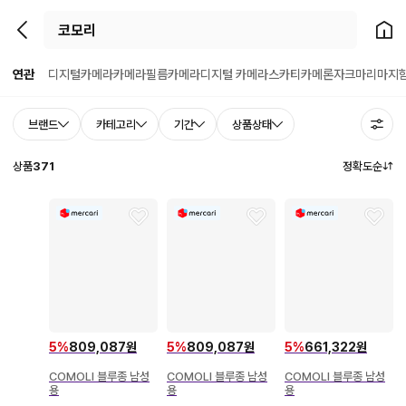
뒤로가기
홈으
연관
디지털카메라
카메라
필름카메라
디지털 카메라
스카티카메론
자크마리마지
브랜드
카테고리
기간
상품상태
상품
371
정확도순
5
%
809,087원
5
%
809,087원
5
%
661,322원
COMOLI 블루종 남성
COMOLI 블루종 남성
COMOLI 블루종 남성
용
용
용