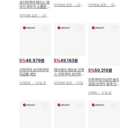
봉제 인형 ]
로이토리 리락쿠마
코리락쿠마 페이스 파
지역정보 없음
・
22일 전
지역정보 없음
・
18일 전
우치 파우치 소품함 리
락쿠마 산엑스
지역정보 없음
・
20일 전
5
%
46,979원
5
%
49,163원
리락쿠마 코리락쿠마
헤이세이 레트로 산엑
5
%
50,310원
저금통 세트
스 리락쿠마 코리락쿠
마 굿즈 세트
리락쿠마/이상한 놀이
구마모토
・
23일 전
지역정보 없음
・
21일 전
공원/손바닥 봉제 인형
세트(코리락쿠마 & 놀
이기구)
이와테
・
17일 전