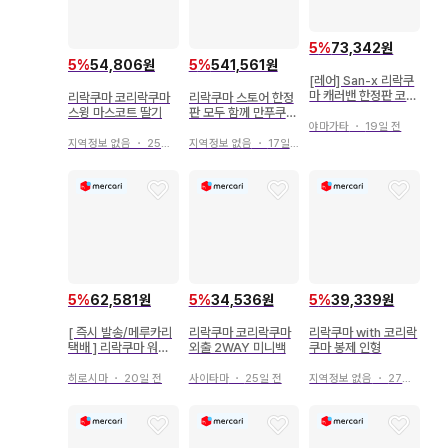
5
%
73,342원
5
%
54,806원
5
%
541,561원
[레어] San-x 리락쿠
마 캐러밴 한정판 코리
리락쿠마 코리락쿠마
리락쿠마 스토어 한정
락쿠마 고양이 봉제 인
스윙 마스코트 딸기
판 모두 함께 만푸쿠마
형
쿠마쿠 코리락쿠마 매
야마가타
・
19일 전
달린 봉제 인형
지역정보 없음
・
25일 전
지역정보 없음
・
17일 전
5
%
62,581원
5
%
34,536원
5
%
39,339원
[ 즉시 발송/메루카리
리락쿠마 코리락쿠마
리락쿠마 with 코리락
택배 ] 리락쿠마 워즈
외출 2WAY 미니백
쿠마 봉제 인형
Rilakkuma Words
풀 네이비
히로시마
・
20일 전
사이타마
・
25일 전
지역정보 없음
・
27일 전