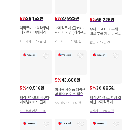
5
%
36,153원
5
%
37,982원
5
%
65,225원
리락쿠마 코리락쿠마
코리락쿠마 (클로버)
부채 데코 데코 부채
메지루시 액세서리
자전거 키링 (리락쿠
데코 부품 체리 리락쿠
마)
마 코리락쿠마
이바라키
・
17일 전
가고시마
・
19일 전
효고
・
17일 전
5
%
43,688원
5
%
48,516원
5
%
30,885원
미사용 새상품 리락쿠
마 티슈 케이스 티슈
리락쿠마 코리락쿠마
리락쿠마 라보 키링 컬
박스 rilakkuma
마이넘버카드 클리어
렉션 코리락쿠마
사이타마
・
17일 전
케이스 곰 클리어 케이
스
지역정보 없음
・
16일 전
오사카
・
20일 전