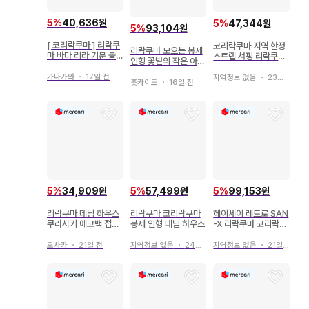
5
%
40,636원
5
%
47,344원
5
%
93,104원
[ 코리락쿠마 ] 리락쿠
코리락쿠마 지역 한정
리락쿠마 모으는 봉제
마 바다 리라 기분 볼
스트랩 서핑 리락쿠마
인형 꽃밭의 작은 아기
체인 달린 봉제 인형
산엑스
토끼 코리락쿠마 201
가나가와
・
17일 전
지역정보 없음
・
23일 전
9
홋카이도
・
16일 전
5
%
34,909원
5
%
57,499원
5
%
99,153원
리락쿠마 데님 하우스
리락쿠마 코리락쿠마
헤이세이 레트로 SAN
쿠라시키 에코백 접이
봉제 인형 데님 하우스
-X 리락쿠마 코리락쿠
식 한정판 코리락쿠마
마 마스코트 접이식 우
산 레어
오사카
・
21일 전
지역정보 없음
・
24일 전
지역정보 없음
・
21일 전