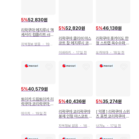
5
%
52,830원
5
%
52,820원
5
%
46,138원
리락쿠마 메지루시 액
세서리 컴플리트 rilak
리락쿠마 클리어 마스
리락쿠마 홋카이도 한
kuma
코트 참 메지루시 코리
정 스트랩 옥수수와 코
지역정보 없음
・
19일 전
락쿠마
리락쿠마
이바라키
・
17일 전
오카야마
・
18일 전
5
%
40,579원
토미카 드림토미카 리
5
%
40,436원
5
%
35,274원
락쿠마 코리락쿠마 2
대 세트
리락쿠마 코리락쿠마
[ 익명 ] 리락쿠마 스위
아이치
・
19일 전
봉제 인형 마스코트 이
츠 포켓 코리락쿠마 체
벤트 키트 part4
리 참 레어
지역정보 없음
・
16일 전
나가노
・
17일 전