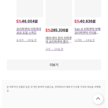
5
%
46,004원
5
%
40,636원
코리락쿠마 리락쿠마
San-X 리락쿠마 부채
5
%
285,336원
코코 오일 스퀴즈
코리락쿠마 키이로이
토리
레어 마이 온리 리락쿠
오사카
・
26일 전
니가타
・
24일 전
마 코리락쿠마 종이 택
포함
고치
・
24일 전
더보기
본 메루카리 상품은 일본 내 개인 판매자 상품으로, 번개장터의 제휴사가 상품 구매와 배송을 대행해
요.