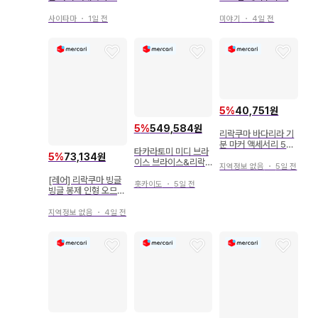
액세서리 4점 세트
서리
사이타마
・
1일 전
미야기
・
4일 전
5
%
40,751원
5
%
549,584원
리락쿠마 바다리라 기
분 마커 액세서리 5종
타카라토미 미디 브라
세트
5
%
73,134원
이스 브라이스&리락
지역정보 없음
・
5일 전
쿠마 슈퍼스타즈
[레어] 리락쿠마 빙글
홋카이도
・
5일 전
빙글 봉제 인형 오므라
이스 택 포함
지역정보 없음
・
4일 전