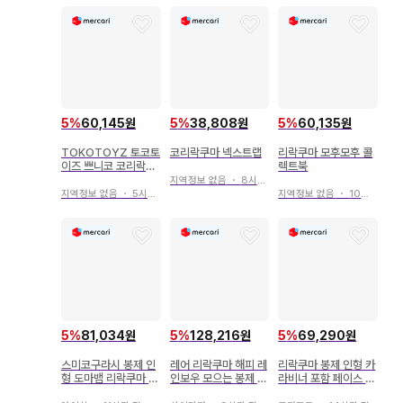
5
%
60,145원
5
%
38,808원
5
%
60,135원
TOKOTOYZ 토코토
코리락쿠마 넥스트랩
리락쿠마 모후모후 콜
이즈 쁘니코 코리락쿠
렉트북
마 스퀴즈
지역정보 없음
・
8시간 전
지역정보 없음
・
5시간 전
지역정보 없음
・
10시간 전
5
%
81,034원
5
%
128,216원
5
%
69,290원
스미코구라시 봉제 인
레어 리락쿠마 해피 레
리락쿠마 봉제 인형 카
형 도마뱀 리락쿠마 스
인보우 모으는 봉제 인
라비너 포함 페이스 코
미코 페스티벌 이벤트
형 도트 핑크 귀여운
인 케이스 2009 헤이