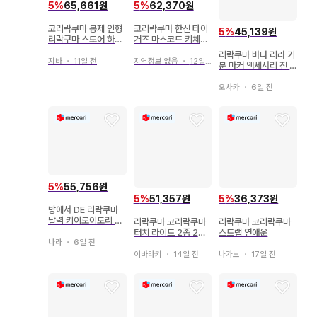
5
%
65,661원
5
%
62,370원
코리락쿠마 봉제 인형
코리락쿠마 한신 타이
5
%
45,139원
리락쿠마 스토어 하라
거즈 마스코트 키체인
주쿠점 한정판 3주년
야구 리락쿠마
리락쿠마 바다 리라 기
지바
・
11일 전
지역정보 없음
・
12일 전
분 마커 액세서리 전 5
종 세트
오사카
・
6일 전
5
%
55,756원
5
%
51,357원
5
%
36,373원
방에서 DE 리락쿠마
달력 키이로이토리 미
리락쿠마 코리락쿠마
리락쿠마 코리락쿠마
니어처
터치 라이트 2종 2세
스트랩 연애운
나라
・
6일 전
트
이바라키
・
14일 전
나가노
・
17일 전