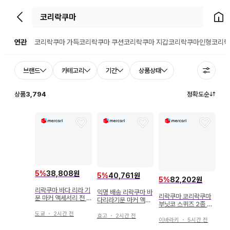
뒤로가기
홈으
연관
코리락쿠마 가득
코리락쿠마 쿠션
코리락쿠마 지갑
코리락쿠마인형
코리락
브랜드
카테고리
기간
상품상태
상품
3,794
정확도순
5
%
38,808원
5
%
40,761원
5
%
82,202원
리락쿠마 바다 리라 기
익명 배송 리락쿠마 바
리락쿠마 코리락쿠마
분 마커 액세서리 전 5
다리라기분 마커 액세
부닛코 스퀴즈 2종 세
종 컴플리트 세트
서리 전 5종 세트
트
도쿄
・
2시간 전
효고
・
2시간 전
이바라키
・
5시간 전