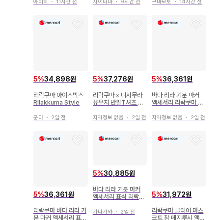
한정판
세이
아이치
・
11시간 전
사이타마
・
9시간 전
구마모토
・
14시간 전
5
%
34,898원
5
%
37,276원
5
%
36,361원
리락쿠마 아이스박스
리락쿠마 x 니시무라
바다 리라 기분 마커
Rilakkuma Style
유우지 반팔T셔츠 코
액세서리 리락쿠마 코
리락쿠마 M
리락쿠마 세미 컴프
군마
・
2일 전
지역정보 없음
・
2일 전
지역정보 없음
・
2일 전
5
%
30,885원
바다 리라 기분 마커
5
%
36,361원
5
%
31,972원
액세서리 표식 리락쿠
마 키이로이토리 3점
리락쿠마 바다 리라 기
리락쿠마 클리어 마스
가나가와
・
2일 전
분 마커 액세서리 표식
코트 참 메지루시 액세