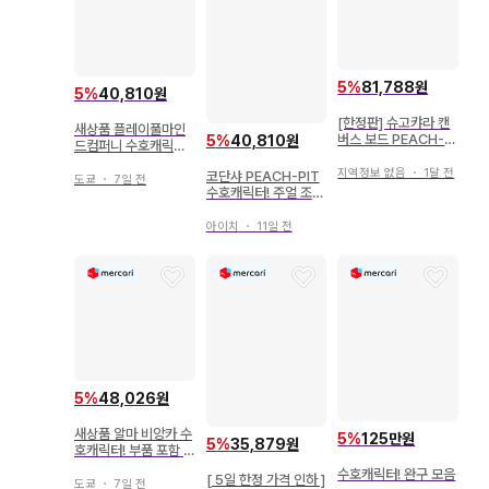
5
%
81,788원
5
%
40,810원
[한정판] 슈고캬라 캔
새상품 플레이풀마인
버스 보드 PEACH-PI
5
%
40,810원
드컴퍼니 수호캐릭터!
T전
레토팝 아크릴 스탠드
지역정보 없음
・
1달 전
코단샤 PEACH-PIT
소마 쿄우카이
도쿄
・
7일 전
수호캐릭터! 주얼 조커
특장판 2
아이치
・
11일 전
5
%
48,026원
새상품 알마 비앙카 수
5
%
125만원
5
%
35,879원
호캐릭터! 부품 포함 B
IG 아크릴 스탠드 신규
수호캐릭터! 완구 모음
[ 5일 한정 가격 인하 ]
일러스트 호시나 우타
도쿄
・
7일 전