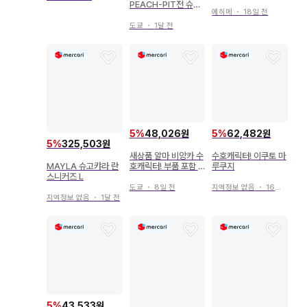
PEACH-PIT전 슈고
우 메이드 & 집사 ver.
에히메
・
18일 전
캬라 제1화 네임집
도쿄
・
1달 전
5
%
48,026원
5
%
62,482원
5
%
325,503원
새상품 알마 비앙카 수
수호캐릭터! 이쿠토 마
호캐릭터! 부품 포함 B
루쿠지
MAYLA 슈고캬라 란
IG 아크릴 스탠드 신규
스니커즈 L
일러스트 호시나 우타
도쿄
・
8일 전
지역정보 없음
・
16일 전
우 메이드 & 집사ver.
지역정보 없음
・
1달 전
5
%
43,533원