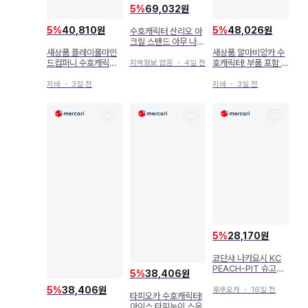
5
%
69,032원
5
%
40,810원
5
%
48,026원
수호캐릭터 산리오 아
크릴 스탠드 아무 나기
히코
새상품 플레이풀마인
새상품 알마비앙카 수
드컴퍼니 수호캐릭터!
호캐릭터! 부품 포함 B
지역정보 없음
・
4일 전
레토팝 아크릴 스탠드
IG 아크릴 스탠드 신규
후지사키 나데시코
일러스트 츠키요미 이
지바
・
3일 전
지바
・
3일 전
쿠토 메이드&집사ve
r.
5
%
28,170원
코단샤 나카요시 KC
PEACH-PIT 슈고캬
5
%
38,406원
라! 2
5
%
38,406원
후쿠오카
・
16일 전
타피오카 수호캐릭터!
아이스 타피누이 스우