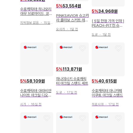
5
%
53,554원
수호캐릭터! 히나모리
5
%
34,968원
아무 브로마이드, 코스
PINKSAVIOR 슈고캬
터
라 콜라보 스커트 레그
[ 5일 한정 가격 인하 ]
지역정보 없음
・
15일 전
워머 세트
PEACH-PIT전 슈고
오사카
・
1달 전
캬라 캐릭터 클리어 파
일
도쿄
・
1달 전
5
%
113,871원
하나야시키 수호캐릭
5
%
58,109원
5
%
40,615원
터 아크릴 스탠드 세트
수호캐릭터! 아라비안
수호캐릭터 아니카페
도쿄
・
17일 전
나이트 아크릴 디오라
이쿠토 아크릴 스탠드
마
시가
・
18일 전
히로시마
・
17일 전