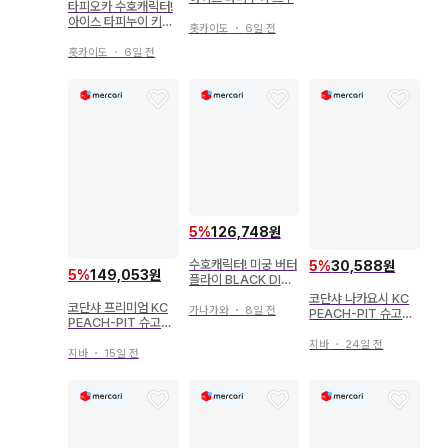
타피오카 수호캐릭터!
아이스 타피누이 키세
홋카이도
・
6일 전
키
홋카이도
・
6일 전
5
%
126,748원
수호캐릭터! 미궁 버터
5
%
30,588원
5
%
149,053원
플라이 BLACK DIA
MOND CD 초회 한정
코단샤 나카요시 KC
코단샤 프리미엄 KC
판
가나가와
・
8일 전
PEACH-PIT 슈고캬
PEACH-PIT 슈고캬
라! 특장판 7
라! 한정판 그림책 포
지바
・
24일 전
함 11
지바
・
15일 전