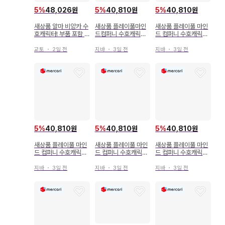
5
%
48,026원
5
%
40,810원
5
%
40,810원
새상품 알마 비앙카 수
새상품 플레이풀마인
새상품 플레이풀 마인
호캐릭터! 부품 포함 B
드컴퍼니 수호캐릭터!
드 컴퍼니 수호캐릭터!
IG 아크릴 스탠드 신규
레토팝 아크릴 스탠드
레토팝 아크릴 스탠드
일러스트 후지사키 나
소마 쿠카이
마시로 리마
교토
・
2일 전
지바
・
3일 전
지바
・
3일 전
기히코 메이드&집사 v
er.
5
%
40,810원
5
%
40,810원
5
%
40,810원
새상품 플레이풀 마인
새상품 플레이풀 마인
새상품 플레이풀 마인
드 컴퍼니 수호캐릭터!
드 컴퍼니 수호캐릭터!
드 컴퍼니 수호캐릭터!
레토팝 아크릴 스탠드
레토팝 아크릴 스탠드
레토팝 아크릴 스탠드
히나모리 아무
호시나 우타우
츠키요미 이쿠토
지바
・
3일 전
지바
・
3일 전
지바
・
3일 전