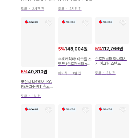
얼 조커 3
얼 조커 4
도쿄
・
2시간 전
도쿄
・
2시간 전
5
%
112,766원
5
%
148,004원
수호캐릭터 하나야시
수호캐릭터! 아크릴 스
키 아크릴 스탠드
탠드 (수호캐릭터 ve
r.) 컴플리트 BOX
5
%
40,810원
도쿄
・
2일 전
아이치
・
1일 전
코단샤 나카요시 KC
PEACH-PIT 슈고캬
라! 특장판 3
도쿄
・
1일 전