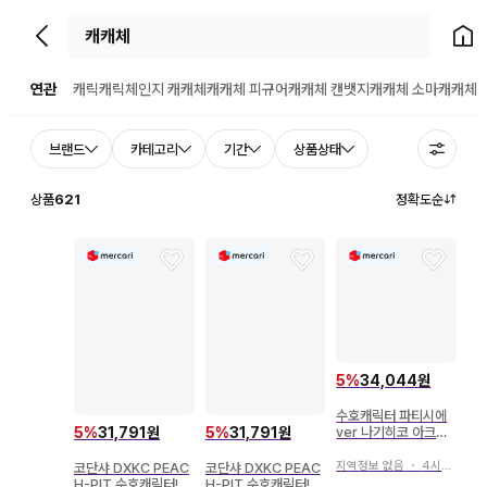
뒤로가기
홈으
연관
캐릭캐릭체인지 캐캐체
캐캐체 피규어
캐캐체 캔뱃지
캐캐체 소마
캐캐체 
브랜드
카테고리
기간
상품상태
상품
621
정확도순
5
%
34,044원
수호캐릭터 파티시에
5
%
31,791원
ver 나기히코 아크릴
5
%
31,791원
스탠드
지역정보 없음
・
4시간 전
코단샤 DXKC PEAC
코단샤 DXKC PEAC
H-PIT 수호캐릭터! 주
H-PIT 수호캐릭터! 주