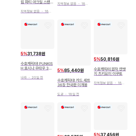
림 파티 아크릴 스탠드
지역정보 없음
・
18일 전
월영 이쿠토
지역정보 없음
・
18일 전
5
%
31,738원
5
%
50,816원
수호캐릭터! PUNKIS
H 호시나 우타우 3세
수호캐릭터 원작 캔뱃
5
%
85,440원
트
지 츠키요미 이쿠토
나라
・
20일 전
수호캐릭터! 카드 세트
지역정보 없음
・
18일 전
36장 한국판 미개봉
도쿄
・
18일 전
5
%
37,456원