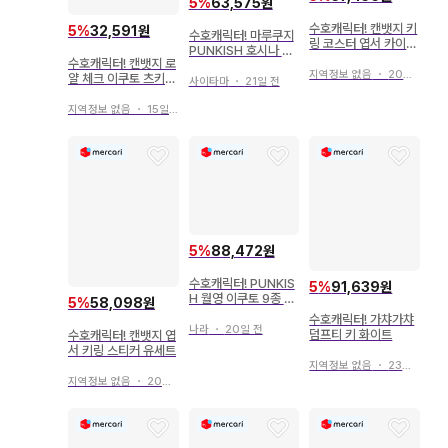
5
%
63,575원
수호캐릭터! 캔뱃지 키
5
%
32,591원
수호캐릭터! 마루쿠지
링 코스터 엽서 카이리
PUNKISH 호시나 우
세트
수호캐릭터! 캔뱃지 로
타우
지역정보 없음
・
20일 전
얄 체크 이쿠토 츠키요
사이타마
・
21일 전
미 이쿠토 캐릭터 배지
지역정보 없음
・
15일 전
5
%
88,472원
수호캐릭터! PUNKIS
5
%
91,639원
H 월영 이쿠토 9종 세
5
%
58,098원
트
수호캐릭터! 가챠가챠
나라
・
20일 전
덤프티 키 화이트
수호캐릭터! 캔뱃지 엽
서 키링 스티커 유세트
지역정보 없음
・
23일 전
지역정보 없음
・
20일 전