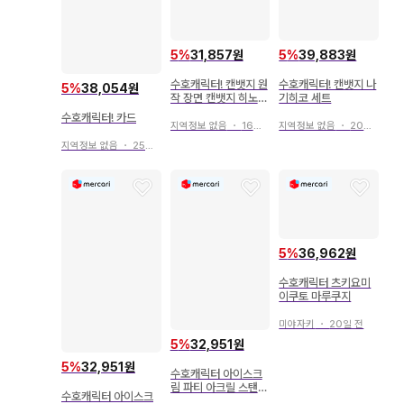
5
%
31,857원
5
%
39,883원
수호캐릭터! 캔뱃지 원
수호캐릭터! 캔뱃지 나
5
%
38,054원
작 장면 캔뱃지 히노모
기히코 세트
리 아무
수호캐릭터! 카드
지역정보 없음
・
16일 전
지역정보 없음
・
20일 전
지역정보 없음
・
25일 전
5
%
36,962원
수호캐릭터 츠키요미
이쿠토 마루쿠지
미야자키
・
20일 전
5
%
32,951원
5
%
32,951원
수호캐릭터 아이스크
림 파티 아크릴 스탠드
수호캐릭터 아이스크
히나모리 아무