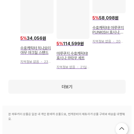
5
%
58,098원
수호캐릭터! 마루쿠지
PUNKISH 호시나 우
타우 세트
5
%
34,056원
지역정보 없음
・
20일 전
5
%
114,599원
수호캐릭터 히나모리
아무 아크릴 스탠드
마루쿠지 수호캐릭터!
호시나 우타우 세트
지역정보 없음
・
23일 전
지역정보 없음
・
21일 전
더보기
본 메루카리 상품은 일본 내 개인 판매자 상품으로, 번개장터의 제휴사가 상품 구매와 배송을 대행해
요.