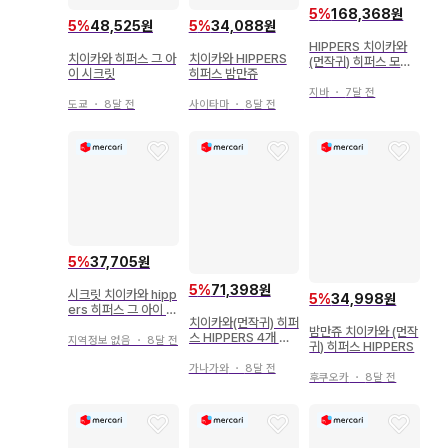
5
%
168,368원
5
%
48,525원
5
%
34,088원
HIPPERS 치이카와
치이카와 히퍼스 그 아
치이카와 HIPPERS
(먼작귀) 히퍼스 모듬
이 시크릿
히퍼스 밤만쥬
미개봉 새상품
지바
・
7달 전
도쿄
・
8달 전
사이타마
・
8달 전
5
%
37,705원
5
%
71,398원
시크릿 치이카와 hipp
5
%
34,998원
ers 히퍼스 그 아이 그
치이카와(먼작귀) 히퍼
아이
밤만쥬 치이카와 (먼작
스 HIPPERS 4개 세
지역정보 없음
・
8달 전
귀) 히퍼스 HIPPERS
트
가나가와
・
8달 전
후쿠오카
・
8달 전