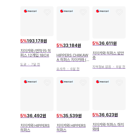
5
%
193,178원
5
%
36,611원
5
%
33,184원
치이카와 (먼작귀) 히
치이카와 히퍼스 밤만
HIPPERS CHIIKAW
퍼스 12개입 1BOX
쥬
A 히퍼스 치이카와 (먼
작귀) 시사
도쿄
・
7달 전
지역정보 없음
・
8달 전
오사카
・
6달 전
5
%
36,623원
5
%
36,492원
5
%
35,539원
치이카와 히퍼스 하치
치이카와 HIPPERS
치이카와 HIPPERS
와레
히퍼스
히퍼스