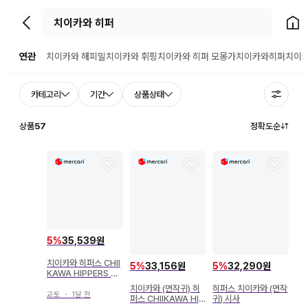
뒤로가기
홈으
연관
치이카와 해피밀
치이카와 휘핑
치이카와 히퍼 모몽가
치이카와히퍼
치이카
카테고리
기간
상품상태
상품
57
정확도순
5
%
35,539원
치이카와 히퍼스 CHII
5
%
33,156원
5
%
32,290원
KAWA HIPPERS 미
사용 새상품
치이카와 (먼작귀) 히
히퍼스 치이카와 (먼작
교토
・
1달 전
퍼스 CHIIKAWA HIP
귀) 시사