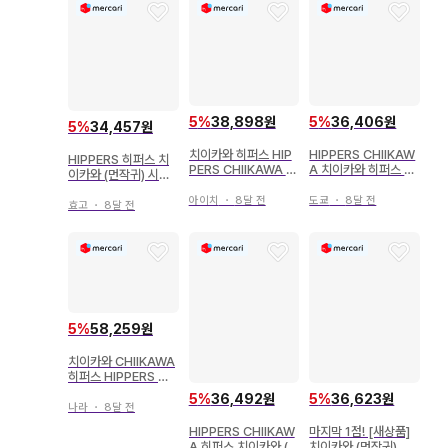
5
%
38,898원
5
%
36,406원
5
%
34,457원
치이카와 히퍼스 HIP
HIPPERS CHIIKAW
HIPPERS 히퍼스 치
PERS CHIIKAWA 그
A 치이카와 히퍼스 시
이카와 (먼작귀) 시크
아이 시크릿
크릿 덤 포함
릿 아노코
아이치
・
8달 전
도쿄
・
8달 전
효고
・
8달 전
5
%
58,259원
치이카와 CHIIKAWA
히퍼스 HIPPERS 피
규어 시사
5
%
36,492원
5
%
36,623원
나라
・
8달 전
HIPPERS CHIIKAW
마지막 1점! [새상품]
A 히퍼스 치이카와 (먼
치이카와 (먼작귀) 히