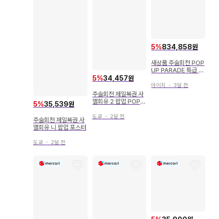
5
%
834,858원
새상품 주술회전 POP
UP PARADE 특급 저
주 원령 리카 극장판
5
%
34,457원
아이치
・
3달 전
주술회전 제일복권 사
멸회유 2 팝업 POP
5
%
35,539원
포스터
도쿄
・
2달 전
주술회전 제일복권 사
멸회유 니 팝업 포스터
도쿄
・
2달 전