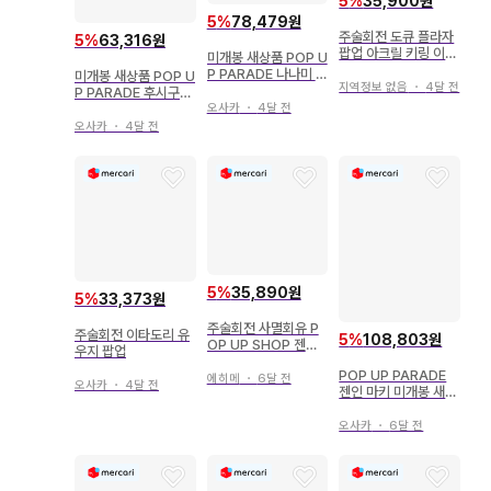
5
%
35,900원
5
%
78,479원
주술회전 도큐 플라자
5
%
63,316원
팝업 아크릴 키링 이노
미개봉 새상품 POP U
타쿠마 2
P PARADE 나나미 켄
미개봉 새상품 POP U
지역정보 없음
・
4달 전
토 주술회전
P PARADE 후시구로
메구미 주술회전
오사카
・
4달 전
오사카
・
4달 전
5
%
35,890원
5
%
33,373원
주술회전 사멸회유 P
주술회전 이타도리 유
5
%
108,803원
OP UP SHOP 젠인
우지 팝업
나오야 캔뱃지
POP UP PARADE
에히메
・
6달 전
오사카
・
4달 전
젠인 마키 미개봉 새상
품 피규어 주술회전
오사카
・
6달 전