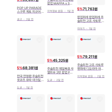
팝업 MAPPA x SM
G 키링 묶음 판매
POP UP PARADE
5
%
71,763원
지역정보 없음
・
1달 전
스구루 게토 피규어 주
술회전
팝업퍼레 팝업퍼레 주
효고
・
3달 전
술회전 고죠 사토루 회
옥옥절 Ver. 논스케일
피규어
미야기
・
1달 전
5
%
79,211원
5
%
45,325원
주술회전 고죠 사토루
5
%
68,381원
팬파레 디오라마 아크
주술회전 제일복권 사
릴 스탠드 팝업
멸회유 2탄 팝업 POP
한국 한정판 주술회전
포스터
지역정보 없음
・
2달 전
옷코츠 유타 아크릴 스
도쿄
・
2달 전
탠드 팝업 옷코츠 극장
판
도쿄
・
1달 전