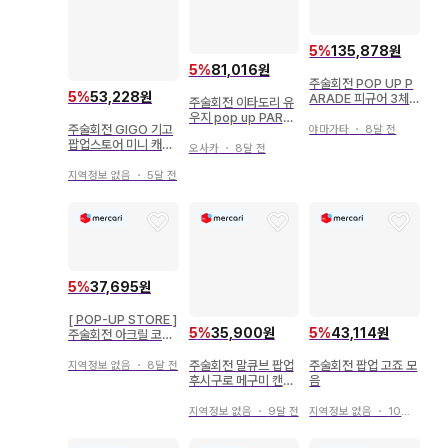
5
%
135,878원
5
%
81,016원
주술회전 POP UP P
5
%
53,228원
ARADE 피규어 3체
주술회전 이타도리 유
세트 후시구로 노바라
우지 pop up PARA
고죠
주술회전 GIGO 기고
야마가타
・
8달 전
DE 타월 캔뱃지 색지
팝업스토어 미니 캐릭
카드
오사카
・
8달 전
터 캔뱃지 고죠 사토루
지역정보 없음
・
5달 전
5
%
37,695원
[ POP-UP STORE ]
5
%
35,900원
5
%
43,114원
주술회전 아크릴 코스
터 특전 스티커 포함
주술회전 말큐브 팝업
주술회전 팝업 고죠 모
지역정보 없음
・
8달 전
후시구로 메구미 캔뱃
음
지 2개
지역정보 없음
・
9달 전
지역정보 없음
・
10달 전