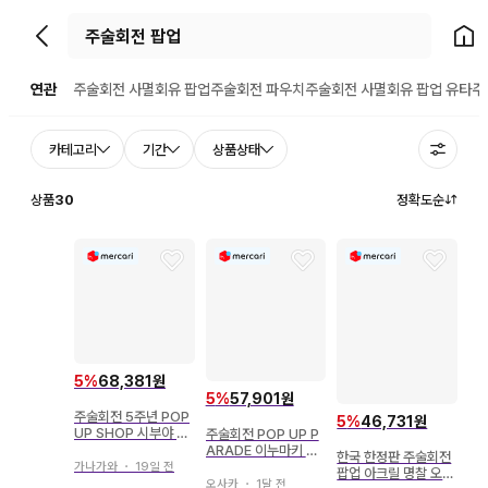
뒤로가기
홈으
연관
주술회전 사멸회유 팝업
주술회전 파우치
주술회전 사멸회유 팝업 유타
주
카테고리
기간
상품상태
상품
30
정확도순
5
%
68,381원
5
%
57,901원
주술회전 5주년 POP
5
%
46,731원
UP SHOP 시부야 캔
주술회전 POP UP P
뱃지 고죠 사토루
ARADE 이누마키 토
한국 한정판 주술회전
게
가나가와
・
19일 전
팝업 아크릴 명찰 오토
오사카
・
1달 전