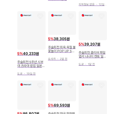
코츠 유타
지역정보 없음
・
12일 전
5
%
38,305원
5
%
39,207원
주술회전 회옥 옥절 불
꽃놀이 POP UP SH
주술회전 클리어 파일
5
%
40,233원
OP 고죠 사토루 캔뱃
엽서 나나미 켄토 일본
지
오사카
・
2달 전
의류 팝업 5th
주술회전 5주년 시부
도쿄
・
1달 전
야 츠타야 팝업 일본
의류 아크릴 스탠드 나
나미 켄토
도쿄
・
19일 전
5
%
69,593원
5
%
95,807원
주술회전 한국 한정판