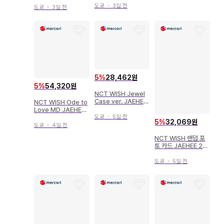
WISH ENCORE IN
도쿄
・
3일 전
도쿄
・
3일 전
SEOUL 컨셉
5
%
28,462원
5
%
54,320원
NCT WISH Jewel
Case ver. JAEHEE
NCT WISH Ode to
poppop
Love MD JAEHEE
MINI ID PHOTO H
도쿄
・
5일 전
5
%
32,069원
OLDER SET
도쿄
・
4일 전
NCT WISH 랜덤 포
토 카드 JAEHEE 20
25 NCT WISH 1st
CONCERT TOUR I
도쿄
・
5일 전
NTO THE WISH O
ur WISH 4