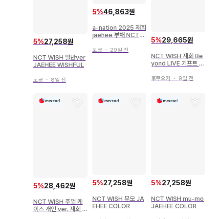
5
%
46,863원
a-nation 2025 재희
jaehee 부채 NCTW
5
%
29,665원
5
%
27,258원
ISH
도쿄
・
29일 전
NCT WISH 재희 Be
NCT WISH 일반ver
yond LIVE 기프트 카
JAEHEE WISHFUL
드
후쿠오카
・
9일 전
도쿄
・
8일 전
5
%
27,258원
5
%
27,258원
5
%
28,462원
NCT WISH 뮤모 JA
NCT WISH mu-mo
NCT WISH 주얼 케
EHEE COLOR
JAEHEE COLOR
이스 개인 ver. 재희 p
oppop