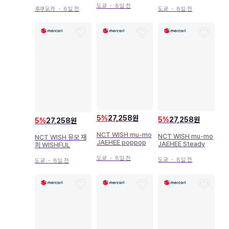
25 NCT WISH 1st
EE poppop
도쿄
・
8일 전
CONCERT TOUR I
후쿠오카
・
6일 전
도쿄
・
8일 전
NTO THE WISH O
ur WISH SP
5
%
27,258원
5
%
27,258원
5
%
27,258원
NCT WISH mu-mo
NCT WISH mu-mo
NCT WISH 뮤모 재
JAEHEE poppop
JAEHEE Steady
희 WISHFUL
도쿄
・
8일 전
도쿄
・
8일 전
도쿄
・
8일 전