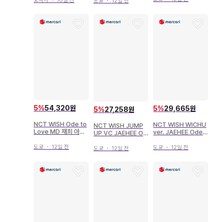
오사카
・
10일 전
도쿄
・
12일 전
5
%
54,320원
5
%
29,665원
5
%
27,258원
NCT WISH Ode to
NCT WISH WICHU
NCT WISH JUMP
Love MD 재희 아크
ver. JAEHEE Ode t
UP VC JAEHEE Od
릴 키링
o Love 블랙
e to Love
도쿄
・
12일 전
도쿄
・
12일 전
도쿄
・
12일 전