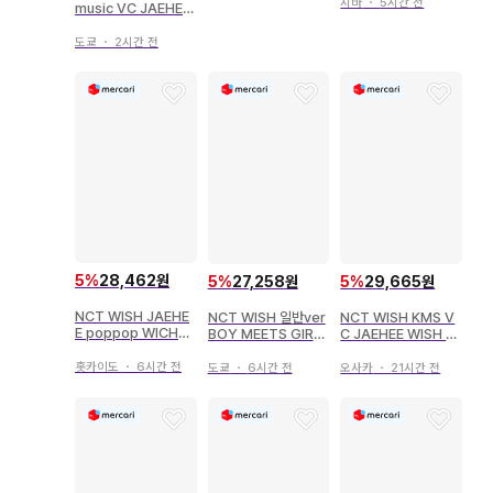
지바
・
5시간 전
music VC JAEHEE
Ode to Love
도쿄
・
2시간 전
5
%
28,462원
5
%
27,258원
5
%
29,665원
NCT WISH JAEHE
NCT WISH 일반ver
NCT WISH KMS V
E poppop WICHU
BOY MEETS GIRL
C JAEHEE WISH 6.
ver. 트레이딩 카드
Ver. JAEHEE YO-I-
0
DON!/BOY MEETS
홋카이도
・
6시간 전
도쿄
・
6시간 전
오사카
・
21시간 전
GIRL