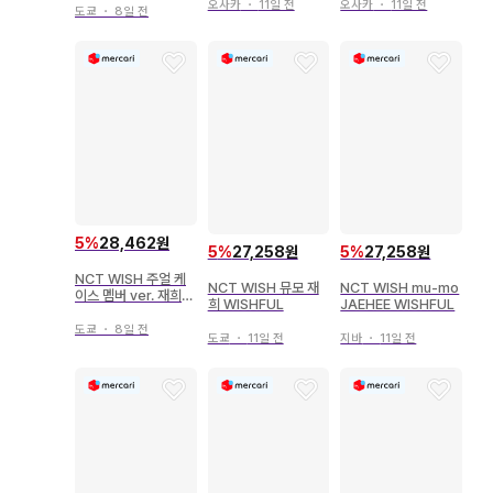
오사카
・
11일 전
오사카
・
11일 전
도쿄
・
8일 전
5
%
28,462원
5
%
27,258원
5
%
27,258원
NCT WISH 주얼 케
NCT WISH 뮤모 재
NCT WISH mu-mo
이스 멤버 ver. 재희
희 WISHFUL
JAEHEE WISHFUL
컬러
도쿄
・
8일 전
도쿄
・
11일 전
지바
・
11일 전