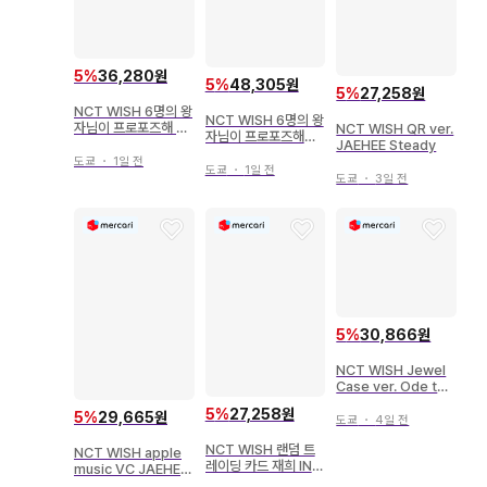
5
%
36,280원
5
%
48,305원
5
%
27,258원
NCT WISH 6명의 왕
NCT WISH 6명의 왕
자님이 프로포즈해 온
NCT WISH QR ver.
자님이 프로포즈해올
다는 건 듣지 못했는데
JAEHEE Steady
줄은 몰랐는데 JAEH
요 JAEHEE 스티커 세
도쿄
・
1일 전
EE 블리스터 아크릴
도쿄
・
1일 전
트
도쿄
・
3일 전
키링
5
%
30,866원
NCT WISH Jewel
Case ver. Ode to
Love JAEHEE
5
%
27,258원
5
%
29,665원
도쿄
・
4일 전
NCT WISH 랜덤 트
NCT WISH apple
레이딩 카드 재희 INT
music VC JAEHEE
O THE WISH Our
Ode to Love