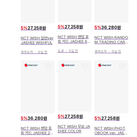
5
%
27,258원
5
%
36,280원
5
%
27,258원
NCT WISH 랜덤 포
NCT WISH RANDO
NCT WISH 일반ver
토 카드 JAEHEE 6명
M TRADING CARD
JAEHEE WISHFUL
의 왕자님이 프로포즈
SET JAEHEE LET'S
해 온다는 건 듣지 못
GO Steady POP-U
도쿄
・
5일 전
후쿠오카
・
6일 전
후쿠오카
・
6일 전
했는데요
P A/SP
5
%
27,258원
5
%
36,280원
5
%
27,258원
NCT WISH 무모 JA
NCT WISH 랜덤 포
NCT WISH PHOT
EHEE COLOR
토 카드 JAEHEE 20
OBOOK ver. JAEH