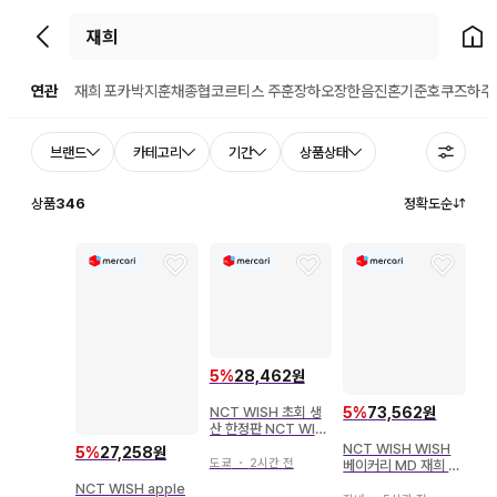
뒤로가기
홈으
연관
재희 포카
박지훈
채종협
코르티스 주훈
장하오
장한음
진혼기
준호
쿠즈하
주
브랜드
카테고리
기간
상품상태
상품
346
정확도순
5
%
28,462원
NCT WISH 초회 생
5
%
73,562원
산 한정판 NCT WIS
H YO-I-DON!/BOY
NCT WISH WISH
5
%
27,258원
MEETS GIRL JAEH
도쿄
・
2시간 전
베이커리 MD 재희 포
EE
켓 위시 인형
NCT WISH apple