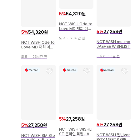
5
%
54,320원
NCT WISH Ode to
Love MD 재희 미니 I
5
%
27,258원
5
%
54,320원
D 포토 홀더 세트
도쿄
・
23시간 전
NCT WISH mu-mo
NCT WISH Ode to
JAEHEE WISHLIST
Love MD 재희 아크
릴 키링
오사카
・
1일 전
도쿄
・
23시간 전
5
%
27,258원
5
%
27,258원
5
%
27,258원
NCT WISH WISHLI
ST 온라인 복권 JAE
NCT WISH 일반ver
NCT WISH SM Sto
HEE 미니어처 아크릴
BOY MEETS GIRL