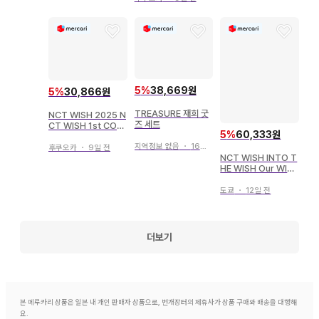
NCORE IN SEOUL
셀카
5
%
38,669원
5
%
30,866원
TREASURE 재희 굿
NCT WISH 2025 N
즈 세트
CT WISH 1st CON
5
%
60,333원
CERT TOUR INTO
THE WISH Our WI
지역정보 없음
・
16일 전
후쿠오카
・
9일 전
SH JAEHEE 부채 액
NCT WISH INTO T
세서리 랜덤 토이
HE WISH Our WIS
H ENCORE IN SEO
UL JAEHEE 인형 모
도쿄
・
12일 전
자 키링
더보기
본 메루카리 상품은 일본 내 개인 판매자 상품으로, 번개장터의 제휴사가 상품 구매와 배송을 대행해
요.