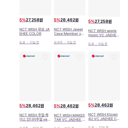
5
%
27,258원
5
%
28,462원
5
%
27,258원
NCT WISH 뮤모 JA
NCT WISH Jewel
NCT WISH apple
EHEE COLOR
Case Member ver.
music VC JAEHEE
JAEHEE Color
Ode to Love
도쿄
・
11일 전
오사카
・
9일 전
도쿄
・
8일 전
5
%
28,462원
5
%
28,462원
5
%
28,462원
NCT WISH Ktown
NCT WISH 주얼 케
NCT WISH MAKES
4U VC JAEHEE Col
이스 인디비주얼 ver.
TAR VC JAEHEE O
or 2/19
재희 poppop
de to Love
도쿄
・
12일 전