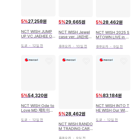
5
%
27,258원
5
%
29,665원
5
%
28,462원
NCT WISH JUMP
NCT WISH Jewel
NCT WISH 2025 S
UP VC JAEHEE Od
case ver. JAEHEE
MTOWN LIVE in T
e to Love
Ode to Love 멤버
OKYO JAEHEE 랜
도쿄
・
12일 전
솔로
덤 포토 카드 트레이딩
후쿠오카
・
10일 전
후쿠오카
・
9일 전
카드
5
%
54,320원
5
%
83,184원
NCT WISH Ode to
NCT WISH INTO T
Love MD 재희 미니 I
HE WISH Our WIS
5
%
28,462원
D 포토 홀더 세트
H ENCORE IN SEO
UL JAEHEE STAR
도쿄
・
12일 전
도쿄
・
12일 전
NCT WISH RANDO
WISH DOLL
M TRADING CARD
JAEHEE INTO THE
WISH Our WISH E
후쿠오카
・
9일 전