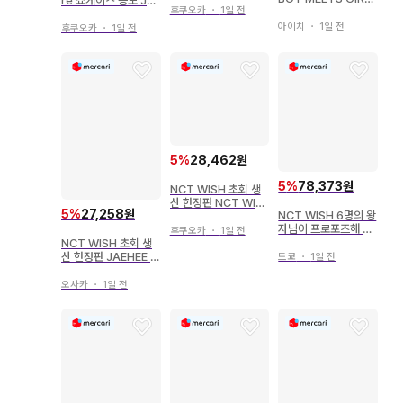
re 쇼케이스 응모 JA
키링 D상
후쿠오카
・
1일 전
Ver. JAEHEE YO-I-
EHEE poppop
DON!/BOY MEETS
아이치
・
1일 전
후쿠오카
・
1일 전
GIRL
5
%
28,462원
5
%
78,373원
NCT WISH 초회 생
산 한정판 NCT WIS
5
%
27,258원
NCT WISH 6명의 왕
H YO-I-DON!/BOY
자님이 프로포즈해 온
MEETS GIRL JAEH
후쿠오카
・
1일 전
다니 듣지 못했는데 J
EE
NCT WISH 초회 생
AEHEE 하트형 부채
산 한정판 JAEHEE Y
도쿄
・
1일 전
O-I-DON!/BOY ME
ETS GIRL
오사카
・
1일 전