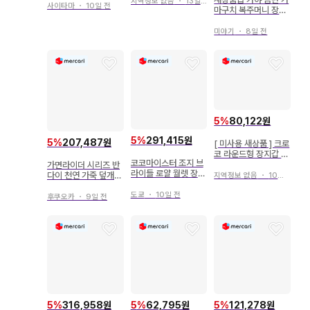
지역정보 없음
・
13일 전
사이타마
・
10일 전
마구치 복주머니 장지
갑 꽃무늬
미야기
・
8일 전
5
%
80,122원
5
%
291,415원
5
%
207,487원
[ 미사용 새상품 ] 크로
코 라운드형 장지갑 블
코코마이스터 조지 브
루
가면라이더 시리즈 반
라이들 로얄 월렛 장지
다이 천연 가죽 덮개
지역정보 없음
・
10일 전
갑
장지갑 가면라이더 50
도쿄
・
10일 전
th 엠블럼
후쿠오카
・
9일 전
5
%
316,958원
5
%
62,795원
5
%
121,278원