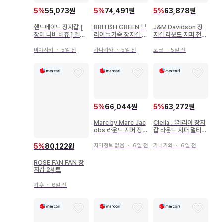
5
%
55,073원
5
%
74,491원
5
%
63,878원
핸드메이드 장지갑 [
BRITISH GREEN 브
J&M Davidson 장
장미 나비 비쥬 ] 엘레
라이들 가죽 장지갑 라
지갑 라운드 지퍼 천연
강트 [ 블랙 ]
운드 지퍼 블랙
가죽 네이비 새상품급
미야자키
・
5일 전
가나가와
・
5일 전
도쿄
・
5일 전
5
%
66,044원
5
%
63,272원
Marc by Marc Jac
Clelia 클레리아 장지
obs 라운드 지퍼 장지
갑 라운드 지퍼 멀티
갑 골드 계열
컬러
지역정보 없음
・
6일 전
가나가와
・
6일 전
5
%
80,122원
ROSE FAN FAN 장
지갑 2세트
기후
・
6일 전