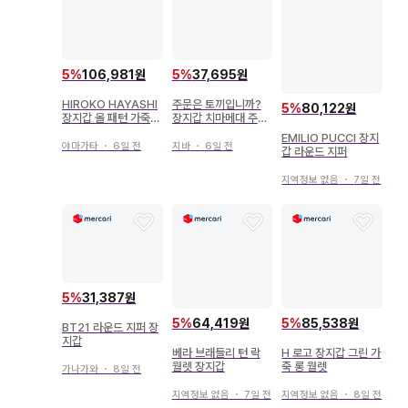
5
%
106,981원
5
%
37,695원
HIROKO HAYASHI
주문은 토끼입니까?
5
%
80,122원
장지갑 올 패턴 가죽
장지갑 치마메대 주문
벨트 브라운 히로코 하
토끼 롱 월렛
EMILIO PUCCI 장지
야시
야마가타
・
6일 전
지바
・
6일 전
갑 라운드 지퍼
지역정보 없음
・
7일 전
5
%
31,387원
5
%
64,419원
5
%
85,538원
BT21 라운드 지퍼 장
지갑
베라 브래들리 턴 락
H 로고 장지갑 그린 가
월렛 장지갑
죽 롱 월렛
가나가와
・
8일 전
지역정보 없음
・
7일 전
지역정보 없음
・
8일 전