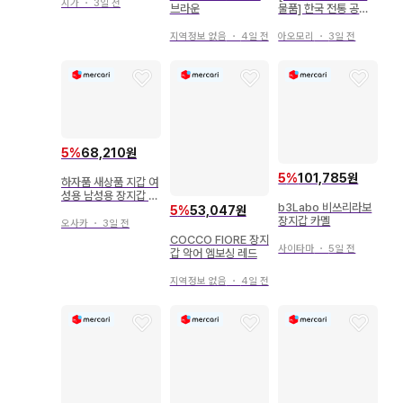
턴 레트로
시가
・
3일 전
브라운
물품] 한국 전통 공예
품 장지갑 치마저고리
미인도 주머니 포함
지역정보 없음
・
4일 전
아오모리
・
3일 전
5
%
68,210원
5
%
101,785원
하자품 새상품 지갑 여
성용 남성용 장지갑 L
b3Labo 비쓰리라보
자 라운드 천연 가죽
5
%
53,047원
장지갑 카멜
뜨개질 일본제
오사카
・
3일 전
COCCO FIORE 장지
사이타마
・
5일 전
갑 악어 엠보싱 레드
지역정보 없음
・
4일 전