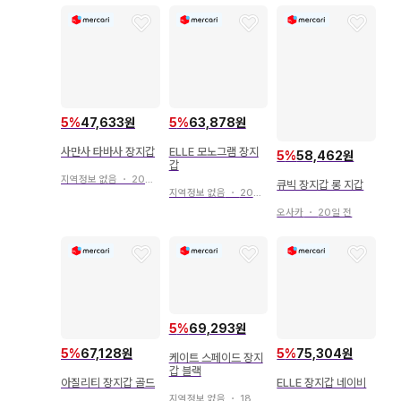
5
%
47,633원
5
%
63,878원
사만사 타바사 장지갑
ELLE 모노그램 장지
5
%
58,462원
갑
지역정보 없음
・
20일 전
큐빅 장지갑 롱 지갑
지역정보 없음
・
20일 전
오사카
・
20일 전
5
%
69,293원
5
%
67,128원
5
%
75,304원
케이트 스페이드 장지
갑 블랙
아질리티 장지갑 골드
ELLE 장지갑 네이비
지역정보 없음
・
18일 전