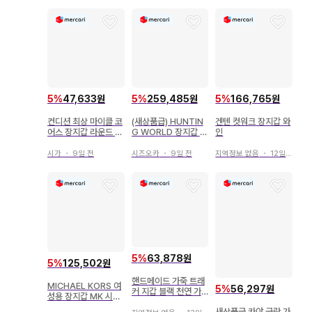
5
%
47,633원
5
%
259,485원
5
%
166,765원
컨디션 최상 마이클 코
(새상품급) HUNTIN
겐텐 컷워크 장지갑 와
어스 장지갑 라운드 지
G WORLD 장지갑 블
인
퍼 핑크
랙
시가
・
9일 전
시즈오카
・
9일 전
지역정보 없음
・
12일 전
5
%
63,878원
5
%
125,502원
핸드메이드 가죽 트래
MICHAEL KORS 여
5
%
56,297원
커 지갑 블랙 천연 가
성용 장지갑 MK 시그
죽 장지갑
니처 [ 새상품 정품 ]
새상품급 카야 금란 가