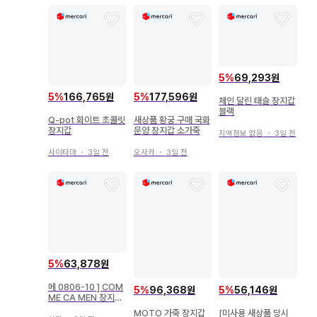
5
%
69,293원
5
%
166,765원
5
%
177,596원
체인 달린 태슬 장지갑
블랙
Q-pot 화이트 초콜릿
새상품 황궁 구매 국화
장지갑
문양 장지갑 소가죽
지역정보 없음
・
3일 전
사이타마
・
3일 전
오사카
・
3일 전
5
%
63,878원
메 0806-10 ] COM
5
%
96,368원
5
%
56,146원
ME CA MEN 장지갑
천연 가죽 메추라기 패
MOTO 가죽 장지갑
[미사용 새상품 당시