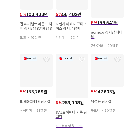
5
%
103,408원
5
%
58,462원
5
%
159,541원
칼 라거펠트 라운드 지
사만사 타바사 프티 초
퍼 장지갑 18716313
이스 장지갑 밤비
aoneco 장지갑 네이
비
도쿄
・
16일 전
이와테
・
15일 전
가나가와
・
20일 전
5
%
153,769원
5
%
47,633원
IL BISONTE 장지갑
남성용 장지갑
5
%
253,098원
사이타마
・
21일 전
돗토리
・
20일 전
SALE 아에타 가죽 장
지갑
지역정보 없음
・
18일 전