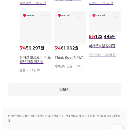
후쿠오카
・
18일 전
아이치
・
20일 전
5
%
123,445원
마가렛호웰 장지갑
5
%
56,297원
5
%
61,062원
가나가와
・
22일 전
장지갑 보르도 리본 모
Think Bee! 장지갑
티브 가죽 장지갑
지역정보 없음
・
20일 전
도쿄
・
17일 전
더보기
본 메루카리 상품은 일본 내 개인 판매자 상품으로, 번개장터의 제휴사가 상품 구매와 배송을 대행해
요.