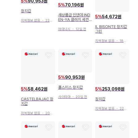
5
%
90,953원
5
%
70,196원
장지갑
새상품급 인덴야 IND
5
%
54,672원
EN-YA 클러치 세컨
지역정보 없음
・
22일 전
드 백 장지갑 마름국화
IL BISONTE 장지갑
패턴 블랙
야마나시
・
12일 전
그린
지역정보 없음
・
18일 전
5
%
90,953원
폴스미스 장지갑
5
%
58,462원
5
%
253,098원
사이타마
・
20일 전
CASTELBAJAC 장
장지갑
지갑
지역정보 없음
・
22일 전
지역정보 없음
・
20일 전