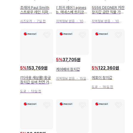
초레어 Paul Smith
[ 희귀 레어 ] agnes
5556 DEGNER 카잔
스트로우 레인 지퍼 장
b. 에네스베 트리코롤
장지갑 금란 직물 가죽
지갑 블랙 새상품급
컬러 장지갑
월렛 로프 포함
시즈오카
・
7일 전
지역정보 없음
・
10일 전
지역정보 없음
・
10일 전
5
%
37,705원
5
%
153,769원
5
%
122,360원
케어베어 장지갑
[미사용 새상품] 황궁
에포이 장지갑
지역정보 없음
・
15일 전
장지갑 실버 천연 가죽
국화 문양
도쿄
・
18일 전
도쿄
・
13일 전