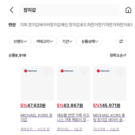
뒤로가기
홈으
연관
지퍼 장지갑
바이커장지갑
체인 장지갑
로드자전거
전기자전거
자전거
로드
브랜드
카테고리
기간
상품상태
상품
8,916
정확도순
5
%
47,633원
5
%
63,867원
5
%
145,971원
MICHAEL KORS 장
새상품 천연 가죽 비즈
MICHAEL KORS 퀼
지갑
니스 가죽 팩토리 장지
팅 장지갑 네이비 골드
갑(동전 지갑 있음) 레
여성용
드 가죽
후쿠오카
・
4시간 전
홋카이도
・
1일 전
가나가와
・
2일 전