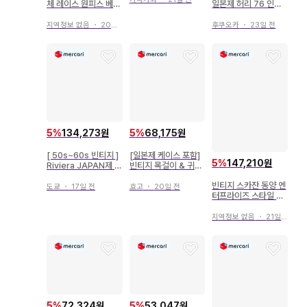
체 레이스 원피스 베이
일본제 허리 76 인심
지 펄 M 꽃무늬
72
지역정보 없음
・
20일 전
후쿠오카
・
23일 전
5
%
134,273원
5
%
68,175원
[ 50s~60s 빈티지 ]
[일본제 케이스 포함]
5
%
147,210원
Riviera JAPAN제 레
빈티지 목걸이 & 귀찌
이온 하와이안 셔츠 L
세트 사교댄스 무대
빈티지 스카잔 동양 엔
도쿄
・
17일 전
효고
・
20일 전
터프라이즈 스타일 일
본 지도 리버서블
지역정보 없음
・
21일 전
5
%
72,324원
5
%
53,047원