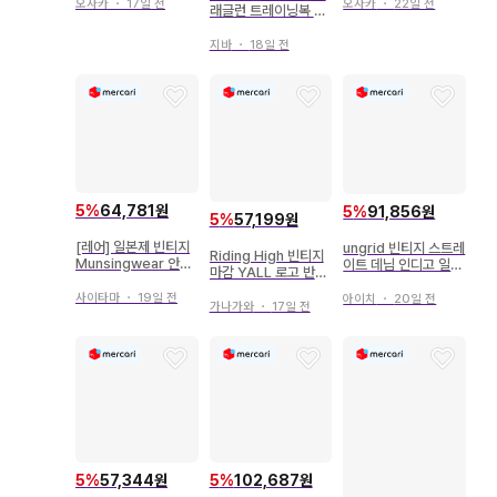
오사카
・
17일 전
오사카
・
22일 전
래글런 트레이닝복 일
본제
지바
・
18일 전
5
%
64,781원
5
%
91,856원
5
%
57,199원
[레어] 일본제 빈티지
ungrid 빈티지 스트레
Riding High 빈티지
Munsingwear 안감
이트 데님 인디고 일본
마감 YALL 로고 반팔
원단 스웨터 L
제
맨투맨 일본제
사이타마
・
19일 전
아이치
・
20일 전
가나가와
・
17일 전
5
%
57,344원
5
%
102,687원