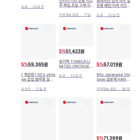
빈티지 니트 반팔 시스
화려악단 잉어 자수 일
드레스 남색
루 짜임 프릴 구제 의
본풍 패턴 피케 셔츠
도쿄
・
22일 전
류 하나뿐인 오렌지 일
상의 빈티지 L 사이즈
본제
지역정보 없음
・
17일 전
도쿄
・
20일 전
5
%
51,423원
토미텍 TOMICA LI
5
%
59,365원
5
%
67,019원
MITED VINTAGE
마쓰다 T2000 일본
[ 개성파 ] 00's vinta
80s Japanese Vin
통운(주황) LV-51b
도쿄
・
20일 전
ge 집업 블루종 일본
tage 일본제 HANS
제 y2k
HIN 보타이 원피스
오사카
・
21일 전
지역정보 없음
・
1달 전
5
%
71,399원