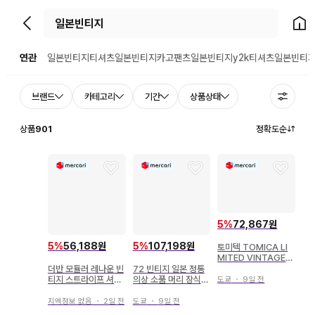
뒤로가기
홈으
연관
일본빈티지티셔츠
일본빈티지카고팬츠
일본빈티지y2k티셔츠
일본빈티
브랜드
카테고리
기간
상품상태
상품
901
정확도순
5
%
72,867원
5
%
56,188원
5
%
107,198원
토미텍 TOMICA LI
MITED VINTAGE
마쓰다 T2000 덤프
더반 모듈러 레나운 빈
72 빈티지 일본 정통
트럭 (일본통운) LV-1
티지 스트라이프 셔츠
의상 소품 머리 장식
도쿄
・
9일 전
23b
L 일본제 레트로
헤어콤 빗 세트
지역정보 없음
・
2일 전
도쿄
・
9일 전