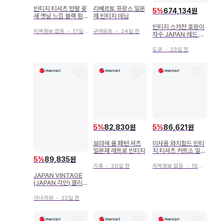
빈티지 티셔츠 반팔 꽃
리베르토 프랑스 일본
5
%
674,134원
새 옛날 느낌 블랙 핑
제 빈티지 데님
크 일본제
빈티지 스카잔 호랑이
지역정보 없음
・
17일 전
구마모토
・
24일 전
자수 JAPAN 레드 골
드
도쿄
・
23일 전
5
%
82,830원
5
%
86,621원
보라색 올 패턴 셔츠
미사용 와치필드 빈티
일본제 레트로 빈티지
지 티셔츠 커트소 일본
제
5
%
89,835원
기후
・
20일 전
지역정보 없음
・
19일 전
JAPAN VINTAGE
(JAPAN 각인) 클리어
드롭 귀찌 L16
가나가와
・
22일 전