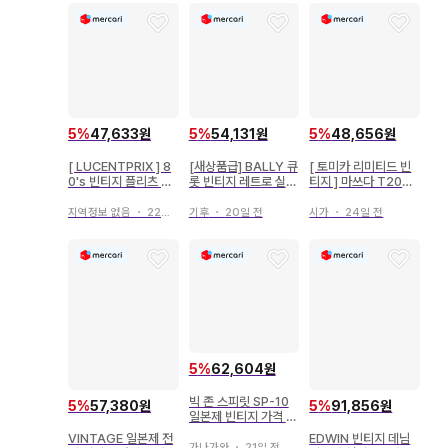
5
%
47,633원
5
%
54,131원
5
%
48,656원
[ LUCENTPRIX ] 8
[새상품급] BALLY 큐
[ 토미카 리미티드 빈
0's 빈티지 플리츠 스
롯 빈티지 레트로 실크
티지 ] 마쓰다 T2000
커트 베이지 일본제
100% 일본제
일본통운
지역정보 없음
・
22일 전
기후
・
20일 전
시가
・
24일 전
5
%
62,604원
빅 존 스피릿 SP-10
5
%
57,380원
5
%
91,856원
일본제 빈티지 가격 인
하
VINTAGE 일본제 전
EDWIN 빈티지 데님
가나가와
・
21일 전