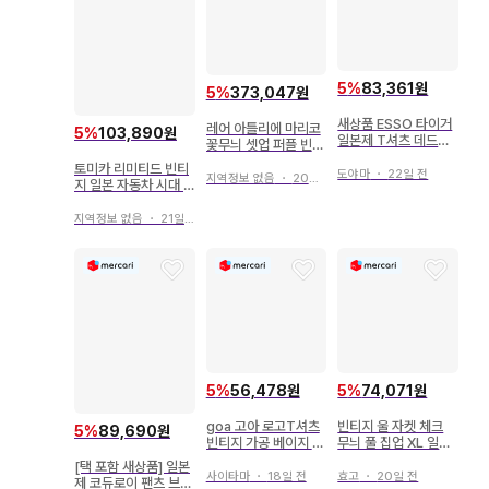
5
%
83,361원
5
%
373,047원
새상품 ESSO 타이거
레어 아틀리에 마리코
5
%
103,890원
일본제 T셔츠 데드스
꽃무늬 셋업 퍼플 빈티
탁 빈티지 에쏘
지 일본제
토미카 리미티드 빈티
도야마
・
22일 전
지역정보 없음
・
20일 전
지 일본 자동차 시대 V
ol.11 마쓰다 코스모
스포츠
지역정보 없음
・
21일 전
5
%
56,478원
5
%
74,071원
goa 고아 로고T셔츠
빈티지 울 자켓 체크
5
%
89,690원
빈티지 가공 베이지 Y
무늬 풀 집업 XL 일본
2K 일본제
제 90s
[택 포함 새상품] 일본
사이타마
・
18일 전
효고
・
20일 전
제 코듀로이 팬츠 브라