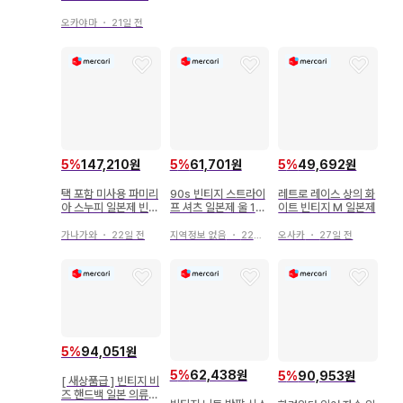
운 63 빈티지 테이진
오카야마
・
21일 전
5
%
147,210원
5
%
61,701원
5
%
49,692원
택 포함 미사용 파미리
90s 빈티지 스트라이
레트로 레이스 상의 화
아 스누피 일본제 빈티
프 셔츠 일본제 울 10
이트 빈티지 M 일본제
지 토트
0% 레트로 시티
가나가와
・
22일 전
지역정보 없음
・
22일 전
오사카
・
27일 전
5
%
94,051원
5
%
62,438원
5
%
90,953원
[ 새상품급 ] 빈티지 비
즈 핸드백 일본 의류용