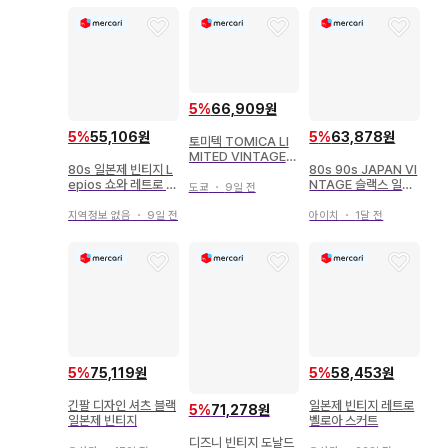
5
%
66,909원
5
%
55,106원
5
%
63,878원
토미텍 TOMICA LI
MITED VINTAGE
80s 일본제 빈티지 L
80s 90s JAPAN VI
다이하츠 CO10T형
epios 쇼와 레트로 리
NTAGE 슬랙스 일본
오토 삼륜 일본통운 L
도쿄
・
9일 전
본 셔츠 올 패턴
제 빈티지
V-12b
지역정보 없음
・
9일 전
아이치
・
1달 전
5
%
75,119원
5
%
58,453원
긴팔 디자인 셔츠 블랙
일본제 빈티지 레트로
5
%
71,278원
일본제 빈티지
벨로아 스커트
디즈니 빈티지 도날드