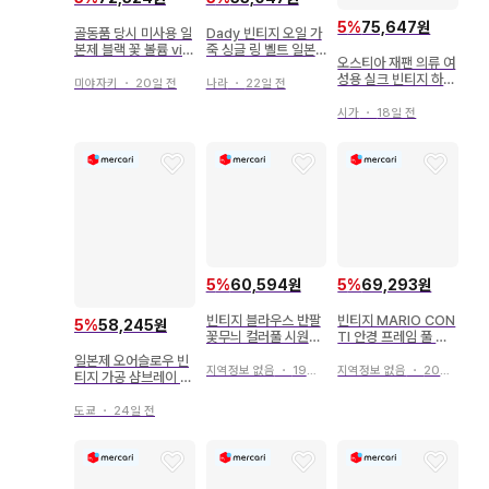
5
%
75,647원
골동품 당시 미사용 일
Dady 빈티지 오일 가
본제 블랙 꽃 볼륨 vin
죽 싱글 링 벨트 일본
오스티아 재팬 의류 여
tage 머리핀
제 브라운
성용 실크 빈티지 하와
미야자키
・
20일 전
나라
・
22일 전
이안 셔츠 일본풍 패턴
SS
시가
・
18일 전
5
%
69,293원
5
%
60,594원
빈티지 MARIO CON
빈티지 블라우스 반팔
5
%
58,245원
TI 안경 프레임 풀 프
꽃무늬 컬러풀 시원한
레임 사바에 일본제
구제 의류 화이트 일본
일본제 오어슬로우 빈
제
지역정보 없음
・
20일 전
지역정보 없음
・
19일 전
티지 가공 샴브레이 셔
츠 /1 orslow
도쿄
・
24일 전