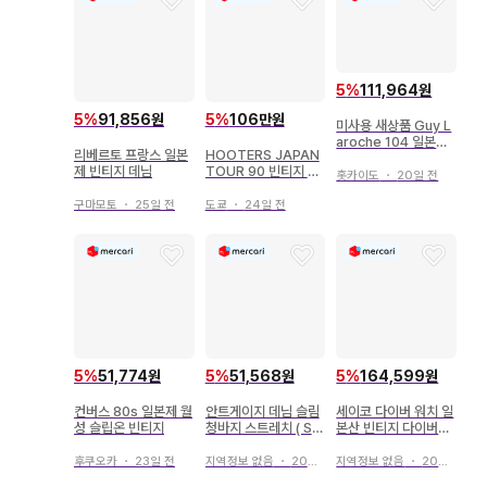
5
%
111,964원
5
%
91,856원
5
%
106만원
미사용 새상품 Guy L
aroche 104 일본제
리베르토 프랑스 일본
HOOTERS JAPAN
안경 프레임 빈티지
제 빈티지 데님
TOUR 90 빈티지 T
홋카이도
・
20일 전
셔츠
구마모토
・
25일 전
도쿄
・
24일 전
5
%
51,774원
5
%
51,568원
5
%
164,599원
컨버스 80s 일본제 월
안트게이지 데님 슬림
세이코 다이버 워치 일
성 슬립온 빈티지
청바지 스트레치 ( S )
본산 빈티지 다이버
일본제 빈티지
(작동품) 코도반 벨트
후쿠오카
・
23일 전
지역정보 없음
・
20일 전
지역정보 없음
・
20일 전