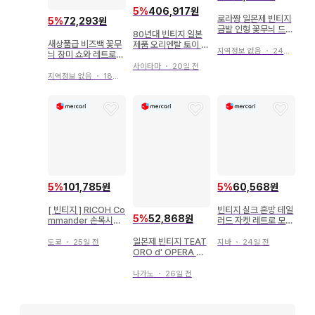
5
%
406,917원
로라짱 일본제 빈티지
5
%
72,293원
금발 인형 꽃무늬 드레
80년대 빈티지 일본
스 데드스탁
새상품급 비즈백 꽃무
제품 오리엔탈 토이 산
지역정보 없음
・
24일 전
늬 장미 쇼와 레트로
시로 강아지 봉제 인형
블루 일본 의류 빈티지
당시 제품
사이타마
・
20일 전
지역정보 없음
・
18일 전
5
%
101,785원
5
%
60,568원
[ 빈티지 ] RICOH Co
빈티지 실크 혼방 테일
5
%
52,868원
mmander 손목시계
러드 자켓 레트로 모던
쿼츠 일본제
그랑파카 일본제
일본제 빈티지 TEAT
도쿄
・
25일 전
지바
・
24일 전
ORO d' OPERA 스
트레치 데님
나가노
・
26일 전