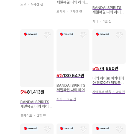
제일복권 나의 히어로
5! 라스트 원상 바쿠고
도쿄
・
5시간 전
아카데미아 두 사람의
BANDAI SPIRITS
카츠키 피규어 라스트
동경 D상 바쿠고 카츠
오사카
・
7시간 전
제일복권 나의 히어로
원ver
키 피규어
아카데미아 I'm Read
y B상 바쿠고 카츠키
지바
・
1일 전
MASTERLISE
5
%
74,660원
5
%
130,547원
나의 히어로 아카데미
아 히로아카 제일복권
BANDAI SPIRITS
SMSP 피규어 바쿠고
제일복권 나의 히어로
토도로키
5
%
81,413원
지역정보 없음
・
3일 전
아카데미아 Begin th
e HERO! B상 바쿠고
지바
・
2일 전
BANDAI SPIRITS
카츠키 MASTERLIS
제일복권 나의 히어로
E 피규어
아카데미아 I'm Read
y B상 바쿠고 카츠키
홋카이도
・
2일 전
MASTERLISE