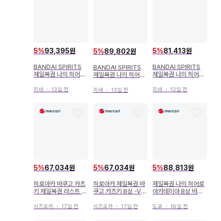
5
%
81,413원
5
%
93,395원
5
%
89,802원
BANDAI SPIRITS
BANDAI SPIRITS
BANDAI SPIRITS
제일복권 나의 히어로
제일복권 나의 히어로
제일복권 나의 히어로
아카데미아 NEXT G
아카데미아 The Top
아카데미아 The Top
ENERATIONS!!2 라
5! 라스트 원상 바쿠고
5! 라스트 원상 바쿠고
지바
・
12일 전
지바
・
13일 전
지바
・
13일 전
스트 원상 바쿠고 카츠
카츠키 피규어 라스트
카츠키 피규어 라스트
키 figure 라스트 원v
원ver
원ver
er.
5
%
67,034원
5
%
67,034원
5
%
88,813원
히로아카 바쿠고 카츠
히로아카 제일복권 바
제일복권 나의 히어로
키 제일복권 라스트 원
쿠고 카츠키 B상 -VS
아카데미아 B상 바쿠
상 피규어
-
고 카츠키 피규어
시즈오카
・
17일 전
시즈오카
・
17일 전
도쿄
・
16일 전