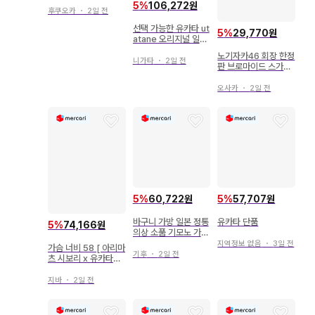
5
%
106,272원
프
후쿠오카
・
2일 전
선택 가능한 유카타 ut
5
%
29,770원
atane 오리지널 일본
국내 염색 일본 나막신
노기자카46 회장 한정
없음
니가타
・
2일 전
판 브로마이드 스가와
라 사츠키 2025.July
-II 유카타 요리
오사카
・
2일 전
5
%
60,722원
5
%
57,707원
바구니 가방 일본 정통
유카타 단품
5
%
74,166원
의상 소품 기모노 가방
복조리 유카타에 가방
지역정보 없음
・
3일 전
가슴 너비 58 [ 아리마
여성용 바스켓
기후
・
2일 전
츠 시보리 x 유카타지
풀오버 ] 유카타 리메
이크
지바
・
2일 전