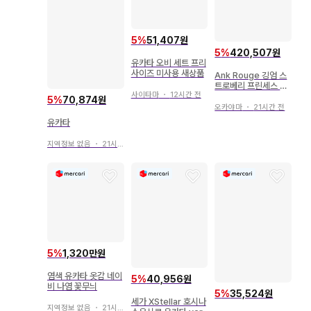
5
%
51,407원
5
%
420,507원
유카타 오비 세트 프리
사이즈 미사용 새상품
Ank Rouge 깅엄 스
트로베리 프린세스 유
사이타마
・
12시간 전
카타 드레스 핑크
5
%
70,874원
오카야마
・
21시간 전
유카타
지역정보 없음
・
21시간 전
5
%
1,320만원
염색 유카타 옷감 네이
5
%
40,956원
비 나염 꽃무늬
5
%
35,524원
세가 XStellar 호시나
지역정보 없음
・
21시간 전