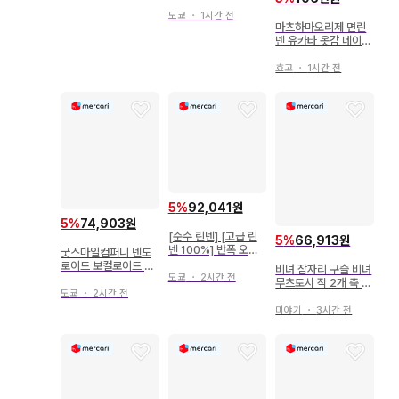
도쿄
・
1시간 전
마츠하마오리제 면린
넨 유카타 옷감 네이비
나염 꽃무늬 유키하나
시보리
효고
・
1시간 전
5
%
92,041원
5
%
74,903원
[순수 린넨] [고급 린
5
%
66,913원
넨 100%] 반폭 오비
굿스마일컴퍼니 넨도
코스기 직물 제작 일본
로이드 보컬로이드 하
비녀 잠자리 구슬 비녀
제 그린 x 아이보리 최
도쿄
・
2시간 전
츠네 미쿠 유카타 ver
무츠토시 작 2개 축 오
고급 유카타 오비
261
도쿄
・
2시간 전
동나무 상자 머리 장식
기모노 유카타 일본 의
미야기
・
3시간 전
류 와양절충