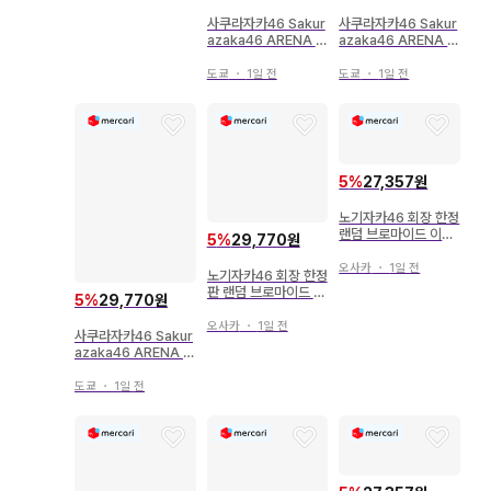
사쿠라자카46 Sakur
사쿠라자카46 Sakur
azaka46 ARENA T
azaka46 ARENA T
OUR 2026 -Wha
OUR 2026 -Wha
t's lonesome?- 타
t's lonesome?- 모
도쿄
・
1일 전
도쿄
・
1일 전
니구치 아이리 2026
리타 히카루 2026년
년 유카타 요리
유카타 좌식
5
%
27,357원
노기자카46 회장 한정
랜덤 브로마이드 이치
5
%
29,770원
노세 미쿠 2024.July
-II 유카타 3종 컴프
오사카
・
1일 전
노기자카46 회장 한정
판 랜덤 브로마이드 유
5
%
29,770원
키 나나미 2024 July
II 유카타 5종 컴프
오사카
・
1일 전
사쿠라자카46 Sakur
azaka46 ARENA T
OUR 2026 -Wha
t's lonesome?- 모
도쿄
・
1일 전
리타 히카루 2026년
유카타 요리