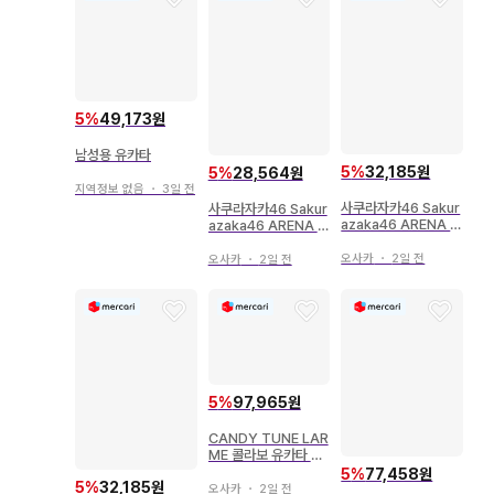
5
%
49,173원
남성용 유카타
5
%
32,185원
5
%
28,564원
지역정보 없음
・
3일 전
사쿠라자카46 Sakur
사쿠라자카46 Sakur
azaka46 ARENA T
azaka46 ARENA T
OUR 2026 -Wha
OUR 2026 -Wha
t's lonesome?- 나
t's lonesome?- 마
오사카
・
2일 전
오사카
・
2일 전
카가와 치히로 2026
츠다 리나 2026년 유
년 유카타 컴프
카타 컴프
5
%
97,965원
CANDY TUNE LAR
ME 콜라보 유카타 뽑
기 복권 무라카와 히안
5
%
77,458원
5
%
32,185원
100회 연속 특전 폴라
오사카
・
2일 전