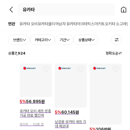
뒤로가기
홈으
연관
유카타 오비
유카타클리어
남자 유카타
아크테릭스
아키토
오키타 소고
레인
브랜드
카테고리
기간
상품상태
상품
7,924
정확도순
5
%
56,895원
유카타 오비 세트 방충
5
%
60,145원
가공 완료 빨간색
남성용 유카타 세트 각
아이치
・
52분 전
대 헤코대
5
%
106만원