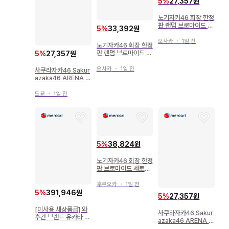
5
%
27,357원
노기자카46 회장 한정
판 랜덤 브로마이드 이
5
%
33,392원
오키 마오 2024.July
-II 유카타 3종 컴프
오사카
・
1일 전
노기자카46 회장 한정
판 랜덤 브로마이드 오
5
%
27,357원
쿠다 이로하 2024.Ju
ly-II 유카타 5종 컴프
오사카
・
1일 전
사쿠라자카46 Sakur
azaka46 ARENA T
OUR 2026 -Wha
t's lonesome?- 나
도쿄
・
1일 전
카지마 유즈키 2026
년 유카타 요리
5
%
38,824원
노기자카46 회장 한정
판 브로마이드 세토구
치 신츠키 2025.July
-II 유카타 3장 컴프
후쿠오카
・
1일 전
5
%
391,946원
5
%
27,357원
[미사용 새상품급] 와
사쿠라자카46 Sakur
후칸 브랜드 유카타 세
azaka46 ARENA T
오알파 백합꽃 여름용
OUR 2026 -Wha