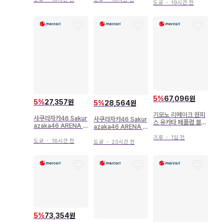
시즈키 2025년 유카
도쿄
・
19시간 전
리타 히카루 2026년
카지마 유즈키 2026
타 컴프
유카타 츄
년 유카타 요리
5
%
67,096원
5
%
27,357원
5
%
28,564원
기모노 리메이크 원피
사쿠라자카46 Sakur
사쿠라자카46 Sakur
스 유카타 페플럼 블라
azaka46 ARENA T
azaka46 ARENA T
우스
OUR 2026 -Wha
OUR 2026 -Wha
기후
・
1일 전
t's lonesome?- 모
도쿄
・
18시간 전
t's lonesome?- 후
도쿄
・
23시간 전
리타 히카루 2026년
지요시 카린 2026년
유카타 히키
유카타 앉은 모습
5
%
73,354원