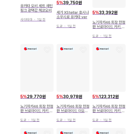
5
%
39,750원
유카타 오비 세트 새틴
핑크 광택감 헤코오비
5
%
33,392원
세가 XStellar 호시나
소우시로 유카타 ver
사이타마
・
1일 전
노기자카46 회장 한정
도쿄
・
1일 전
판 브로마이드 카키 하
루카 2026.June-II
유카타 요리
도쿄
・
1일 전
5
%
29,770원
5
%
30,978원
5
%
123,312원
노기자카46 회장 한정
노기자카46 회장 한정
노기자카46 회장 한정
판 브로마이드 카키 하
판 브로마이드 이오키
판 브로마이드 카키 하
루카 2026.June-II
마오 2026.June-II
루카 2026.June-II
유카타 히키
유카타 요리
유카타 앉아 요리
도쿄
・
1일 전
도쿄
・
1일 전
도쿄
・
1일 전