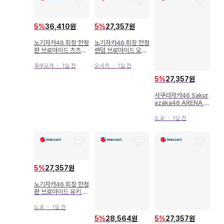
5
%
27,357원
5
%
36,410원
노기자카46 회장 한정
노기자카46 회장 한정
랜덤 브로마이드 오카
판 브로마이드 츠츠이
모토 히나 2024.July
아야메 2025.July-II
-II 유카타 3종 컴프
유카타 3장 컴프
오사카
・
1일 전
후쿠오카
・
1일 전
5
%
27,357원
사쿠라자카46 Sakur
azaka46 ARENA T
OUR 2026 -Wha
t's lonesome?- 타
도쿄
・
1일 전
무라 호노 2026년 유
카타 요리
5
%
27,357원
노기자카46 회장 한정
판 브로마이드 유키 나
나미 2026.June-II
유카타 3장 컴프
도쿄
・
1일 전
5
%
28,564원
5
%
27,357원