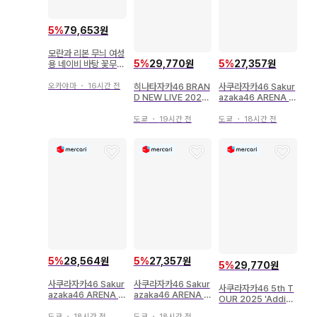
5
%
79,653원
모란과 리본 무늬 여성
5
%
29,770원
5
%
27,357원
용 네이비 바탕 꽃무늬
레트로 모던 화려한 유
카타 단품 여름 축제
히나타자카46 BRAN
사쿠라자카46 Sakur
오카야마
・
16시간 전
D NEW LIVE 2025
azaka46 ARENA T
[ OVER THE RAINB
OUR 2026 -Wha
OW ] 시모다 이즈키
t's lonesome?- 모
도쿄
・
19시간 전
도쿄
・
18시간 전
2025년 유카타 컴프
리야 레이나 2026년
유카타 요리
5
%
28,564원
5
%
27,357원
5
%
29,770원
사쿠라자카46 Sakur
사쿠라자카46 Sakur
사쿠라자카46 5th T
azaka46 ARENA T
azaka46 ARENA T
OUR 2025 'Addicti
OUR 2026 -Wha
OUR 2026 -Wha
on' 돔 공연 야마시타
t's lonesome?- 모
t's lonesome?- 나
도쿄
・
18시간 전
도쿄
・
18시간 전