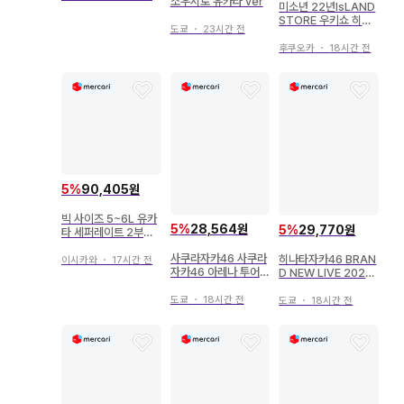
소우시로 유카타 ver
미소년 22년IsLAND
STORE 우키쇼 히다
도쿄
・
23시간 전
카 아크릴 스탠드 유카
타
후쿠오카
・
18시간 전
5
%
90,405원
빅 사이즈 5~6L 유카
5
%
28,564원
5
%
29,770원
타 세퍼레이트 2부식
블루 스트라이프
사쿠라자카46 사쿠라
히나타자카46 BRAN
이시카와
・
17시간 전
자카46 아레나 투어 2
D NEW LIVE 2025
026 -What's lones
[ OVER THE RAINB
ome?- 후지요시 카
OW ] 코사카나오 20
도쿄
・
18시간 전
도쿄
・
18시간 전
린 2026년 유카타 츄
25년 유카타 츄