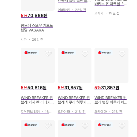
캔뱃지 입장 특전 토카
바키노 유 아크릴 스탠
게 죠
드 학생증 윈브레전
이바라키
・
22일 전
오사카
・
19일 전
5
%
70,866원
윈브레 스오우 기모노
렌탈 VASARA
시가
・
26일 전
5
%
50,816원
5
%
31,857원
5
%
31,857원
WIND BREAKER 윈
WIND BREAKER 윈
WIND BREAKER 윈
브레 카지 렌 라메키라
브레 사쿠라 하루카 R
브레 벚꽃 하루카 체크
캔뱃지 4점
PG 아크릴 스탠드
세일러 아크릴 스탠드
지역정보 없음
・
16일 전
오카야마
・
21일 전
오카야마
・
21일 전