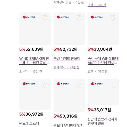
크릴 스탠드 먹방 타임
지역정보 없음
・
1일 전
나라
・
3일 전
5
%
52,639원
5
%
92,732원
5
%
33,804원
WIND BREAKER 윈
복권 메이트 윈브레
즉시 구매 WIND BRE
브레 윈브레전 공식 도
AKER 윈브레 전시회
록
엄브렐라 마커
홋카이도
・
21일 전
오사카
・
15일 전
효고
・
15일 전
5
%
35,017원
5
%
36,972원
5
%
50,816원
십남매 윈브레 전시회
캔뱃지 원화
윈브레 코스터
윈브레 우메미야 잇치