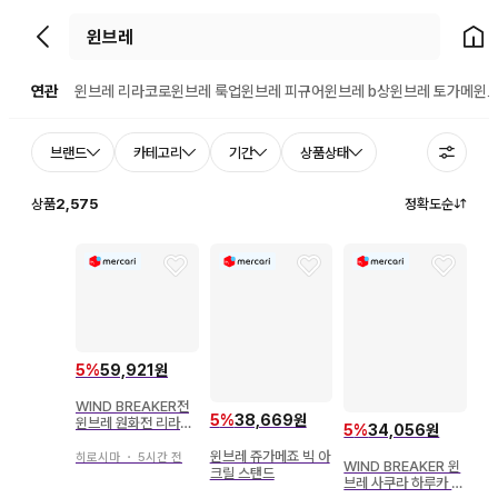
뒤로가기
홈으
연관
윈브레 리라코로
윈브레 룩업
윈브레 피규어
윈브레 b상
윈브레 토가메
윈브
브랜드
카테고리
기간
상품상태
상품
2,575
정확도순
5
%
59,921원
WIND BREAKER전
5
%
38,669원
윈브레 원화전 리라코
5
%
34,056원
스오 하야토
윈브레 쥬가메죠 빅 아
히로시마
・
5시간 전
WIND BREAKER 윈
크릴 스탠드
브레 사쿠라 하루카 아