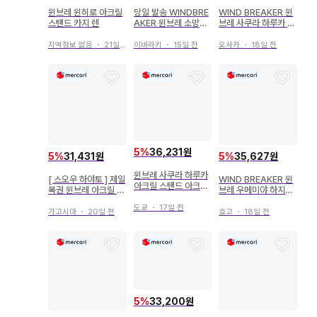
윈브레 윈히로 아크릴
당일 발송 WINDBRE
WIND BREAKER 윈
스탠드 카지 렌
AKER 윈브레 소방준
브레 사쿠라 하루카 아
비 오로라 스트랩
크릴 스탠드
지역정보 없음
・
21일 전
이바라키
・
15일 전
오사카
・
18일 전
5
%
36,231원
5
%
31,431원
5
%
35,627원
윈브레 사쿠라 하루카
[ 스오우 하야토 ] 제일
WIND BREAKER 윈
아크릴 스탠드 아크릴
복권 윈브레 아크릴 키
브레 우메미야 하지메
코스터 수트ver
링
묶음 판매
도쿄
・
17일 전
가고시마
・
20일 전
효고
・
18일 전
5
%
33,200원