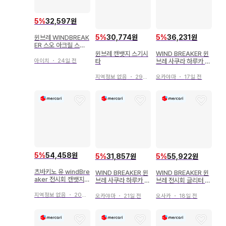
5
%
32,597원
5
%
30,774원
5
%
36,231원
윈브레 WINDBREAK
ER 스오 아크릴 스탠
드 데포라바!
윈브레 캔뱃지 스기시
WIND BREAKER 윈
아이치
・
24일 전
타
브레 사쿠라 하루카 아
크로바틱 아크릴 스탠
드/클리어 파일
지역정보 없음
・
29일 전
오카야마
・
17일 전
5
%
54,458원
5
%
31,857원
5
%
55,922원
츠바키노 유 windBre
WIND BREAKER 윈
WIND BREAKER 윈
aker 전시회 캔뱃지
브레 사쿠라 하루카 아
브레 전시회 글리터 캔
글리터 windBreake
키이로 유카타 아크릴
뱃지 그리캔 키류 미츠
r 윈브레
스탠드
키
지역정보 없음
・
20일 전
오카야마
・
21일 전
오사카
・
18일 전