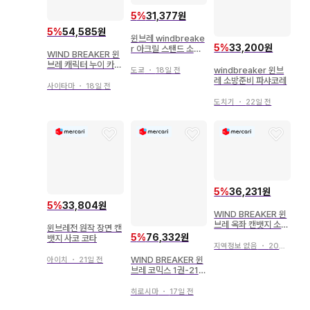
5
%
31,377원
5
%
54,585원
윈브레 windbreake
5
%
33,200원
r 아크릴 스탠드 소방
WIND BREAKER 윈
준비 벚꽃하루
브레 캐릭터 누이 카지
windbreaker 윈브
도쿄
・
18일 전
렌 TOKOTOYZ
레 소방준비 파샤코레
사이타마
・
18일 전
도치기
・
22일 전
5
%
36,231원
5
%
33,804원
WIND BREAKER 윈
브레 옥좌 캔뱃지 소바
윈브레전 원작 장면 캔
야시 하야토
5
%
76,332원
뱃지 사코 코타
지역정보 없음
・
20일 전
WIND BREAKER 윈
아이치
・
21일 전
브레 코믹스 1권-21권
공식 캐릭터 북
히로시마
・
17일 전