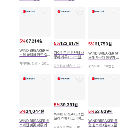
5
%
67,214원
5
%
122,617원
5
%
61,750원
WIND BREAKER 윈
자이언트콘 윈브레 사
WIND BREAKER 윈
브레 클리어 카드 컬렉
쿠라 하루카 아크릴 스
브레 사쿠라 하루카 맑
션껌 2 2BOX
탠드
은 날씨 중국 아크릴
지역정보 없음
・
20일 전
지역정보 없음
・
22일 전
블록
오카야마
・
16일 전
5
%
39,391원
5
%
34,044원
5
%
52,639원
WIND BREAKER 윈
브레 캔뱃지 소바야시
WIND BREAKER 윈
WINDBREAKER 복
하야토 사쿠라 하루카
브레전 벚꽃 하루 카노
권 윈브레 1월과 7월
지역정보 없음
・
18일 전