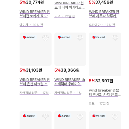
5
%
30,774원
5
%
37,456원
WINDBREAKER 윈
브레 니이 아키히코 세
트
WIND BREAKER 윈
WIND BREAKER 윈
브레전 토카게 죠 아크
브레 사쿠라 하루카 산
도쿄
・
21일 전
릴 스탠드
리오 아크릴 스탠드/엽
서
아이치
・
19일 전
오카야마
・
17일 전
5
%
31,103원
5
%
38,066원
WIND BREAKER 윈
WIND BREAKER th
5
%
32,597원
브레 온천 아크릴 스탠
e 캐릭터 우메미야 윈
드 사쿠라 하루카 SA
브레 아크릴 키링
wind breaker 윈브
KURA
지역정보 없음
・
17일 전
지역정보 없음
・
18일 전
레 전시회 카지 렌 코
스터 콜라보 드링크
교토
・
17일 전