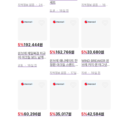
세트
지역정보 없음
・
16일 전
지역정보 없음
・
24일 전
도쿄
・
18일 전
5
%
192,444원
5
%
162,766원
5
%
33,680원
윈브레 제일복권 피규
어 아크릴 보드 낱개
윈브레 애니메이트 한
WIND BREAKER 윈
판매
정판 아크릴 스탠드 키
브레 카지 렌 마그넷
교토
・
18일 전
류 미츠키
거울
지역정보 없음
・
17일 전
지바
・
19일 전
5
%
60,296원
5
%
35,017원
5
%
42,584원