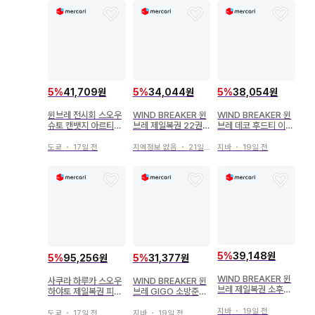
5
%
41,709원
5
%
34,044원
5
%
38,054원
윈브레 전시회 스오우
WIND BREAKER 윈
WIND BREAKER 윈
슈토 캔뱃지 아르티메
브레 제일복권 22권
브레 데코 후드티 이름
탈 캐릭터 배지
아크릴 키링
배지 사쿠라 하루카
도쿄
・
17일 전
지역정보 없음
・
21일 전
지바
・
19일 전
5
%
39,148원
5
%
95,256원
5
%
31,377원
WIND BREAKER 윈
사쿠라 하루카 스오우
WIND BREAKER 윈
브레 제일복권 소후린
하야토 제일복권 피규
브레 GIGO 소방준비
하야토 마스코트 아크
어 윈브레 WIND BRE
선물 아크릴 스탠드
릴 스탠드
지바
・
19일 전
AKER
도쿄
・
17일 전
지바
・
19일 전