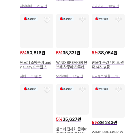
캔뱃지
복권 토가메 조
사이타마
・
21일 전
가나가와
・
18일 전
5
%
50,816원
5
%
35,331원
5
%
38,054원
윈브레 소방준비 and
WIND BREAKER 윈
윈브레 복권 메이트 원
gallery 아크릴 스탠
브레 사쿠라 하루카 /
작 색지 벚꽃
드 카드 코스터 혜택
우메미야 하지메 GIG
O 선물 코스터
지바
・
19일 전
오카야마
・
17일 전
지역정보 없음
・
26일 전
5
%
35,627원
5
%
36,243원
윈브레 전시회 글리터
WIND BREAKER 츠