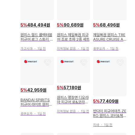
5
%
484,494원
5
%
90,689원
5
%
68,496원
원피스 월드 콜렉터블
원피스 제일복권 피규
제일복권 원피스 TRE
피규어 로그 스토리 세
어 조로 초파 2종 세트
ASURE CRUISE A
트
상 루피 피규어
가고시마
・
1일 전
지역정보 없음
・
1일 전
후쿠오카
・
1일 전
5
%
57,180원
5
%
42,959원
원피스 명장면 디오라
BANDAI SPIRITS
5
%
77,409원
마 피규어 로&코라손
피규어 라이트 원피스
세트
브로기 패왕
반다이 피규어아츠 ZE
지역정보 없음
・
1일 전
후쿠오카
・
1일 전
RO 원피스 코비&헤르
메포
지바
・
1일 전