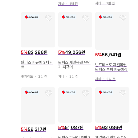
ECE TREASURE C
지바
・
1일 전
로 작화 대해적백경 B
지바
・
1일 전
RUISE B상 야마토 사
상 몽키 D 루피 대해적
람-짐승 형태 보물 크
백경 피규어
루즈 피규어
5
%
82,286원
5
%
49,056원
5
%
56,941원
원피스 피규어 3체 세
원피스 제일복권 유년
반프레스토 제일복권
트
기 피규어
원피스 루피 피규어상
홋카이도
・
2일 전
지바
・
2일 전
지바
・
2일 전
5
%
51,087원
5
%
63,086원
5
%
59,317원
원피스 피규어 초파 3
제일복권 원피스 C상