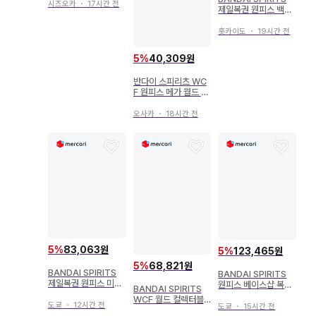
시즈오카
・
17시간 전
제일복권 원피스 백수
해적단 토비롯포 B상
페이지원 피규어
홋카이도
・
19시간 전
5
%
40,309원
반다이 스피리츠 WC
F 원피스 메가 월드 컬
렉터블 피규어 철의 거
인 메가 월드 컬렉터블
오사카
・
18시간 전
피규어 에메트
5
%
83,063원
5
%
123,465원
5
%
68,821원
BANDAI SPIRITS
BANDAI SPIRITS
제일복권 원피스 미래
원피스 베이스샵 복권
BANDAI SPIRITS
섬 에그헤드 G상 S-스
366DAYS OF BIRT
WCF 월드 컬렉터블
네이크 세라핌 미니 피
HDAYS 베이스샵 컬
도쿄
・
12시간 전
도쿄
・
15시간 전
피규어 원피스 몽키 D
규어