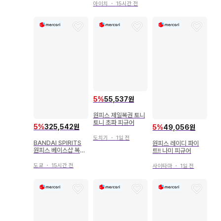
러 피규어상 몽키 D 루
루피 ONE PIECE BA
아이치
・
15시간 전
피 MASTERLISE M
SE SHOP LIMITED
AXIMUM
EDITION OPBS
5
%
55,537원
원피스 제일복권 토니
토니 초파 피규어
5
%
325,542원
5
%
49,056원
도치기
・
1일 전
BANDAI SPIRITS
원피스 레이디 파이
원피스 베이스샵 복권
트!! 나미 피규어
366DAYS OF BIRT
HDAYS 풀컬러 피규
도쿄
・
15시간 전
사이타마
・
1일 전
어상 몽키 D 루피 MA
STERLISE MAXIM
UM