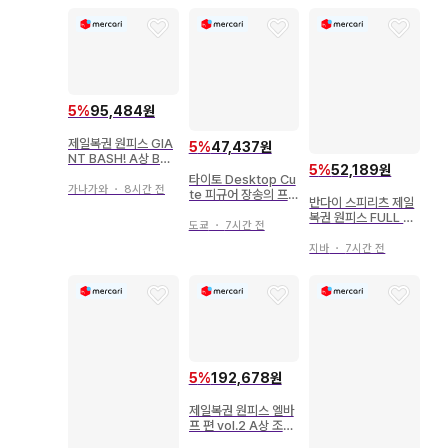
5
%
95,484원
제일복권 원피스 GIA
5
%
47,437원
NT BASH! A상 B상
5
%
52,189원
피규어 조로 상디
타이토 Desktop Cu
가나가와
・
8시간 전
te 피규어 장송의 프리
반다이 스피리츠 제일
렌 프리렌 ~썸머 원피
복권 원피스 FULL F
스ver.~
도쿄
・
7시간 전
ORCE E상 사보 full
blow 피규어
지바
・
7시간 전
5
%
192,678원
제일복권 원피스 엘바
프 편 vol.2 A상 조로
D상 브로기 피규어