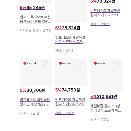
5
%
78,324원
5
%
65,245원
반프레스토 제일복권
원피스 메모리즈2 E상
원피스 쿠마모토 수집
먹선 샹크스 피규어
용 피규어 월드 컬렉션
지바
・
2일 전
상디
5
%
78,324원
지역정보 없음
・
2일 전
반프레스토 제일복권
원피스 드레스 로자편
B상 트라팔가 로 피규
어
지바
・
2일 전
5
%
74,759원
5
%
80,700원
5
%
210,681원
반프레스토 제일복권
반프레스토 제일복권
원피스 메모리즈2 C
원피스 메모리즈2 E상
제일복권 원피스 B상
상 채색식 샹크스 피규
먹선 샹크스 피규어
상디 D상 브로기 피규
어
지바
・
2일 전
지바
・
2일 전
어 2개 세트
도쿄
・
2일 전