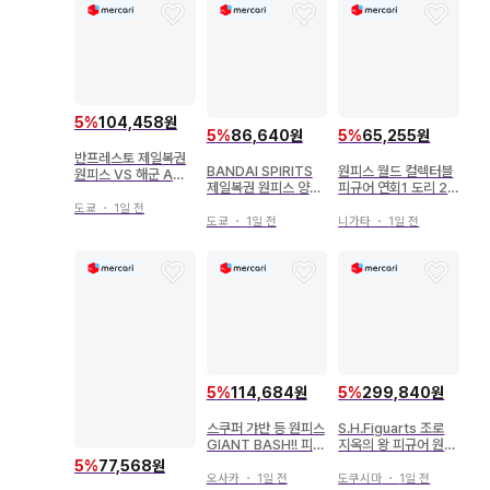
5
%
104,458원
5
%
86,640원
5
%
65,255원
반프레스토 제일복권
BANDAI SPIRITS
원피스 월드 컬렉터블
원피스 VS 해군 A상
제일복권 원피스 양익
피규어 연회1 도리 2
해군 군함 피규어
결전 B상 킹 양익결전
개 세트
도쿄
・
1일 전
피규어
도쿄
・
1일 전
니가타
・
1일 전
5
%
114,684원
5
%
299,840원
스쿠퍼 갸반 등 원피스
S.H.Figuarts 조로
GIANT BASH!! 피규
지옥의 왕 피규어 원피
어 2종
스 피규아트
5
%
77,568원
오사카
・
1일 전
도쿠시마
・
1일 전