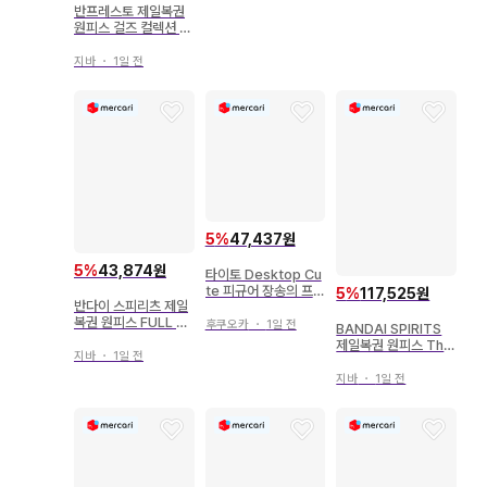
반프레스토 제일복권
원피스 걸즈 컬렉션 2
스트롱 걸즈 C상 비비
피규어
지바
・
1일 전
5
%
47,437원
5
%
43,874원
타이토 Desktop Cu
te 피규어 장송의 프리
5
%
117,525원
반다이 스피리츠 제일
렌 프리렌 ~썸머 원피
복권 원피스 FULL F
스ver.~
후쿠오카
・
1일 전
BANDAI SPIRITS
ORCE E상 사보 full
제일복권 원피스 The
blow 피규어
지바
・
1일 전
Throne of Power
D상 마르쿠스 마즈 성
지바
・
1일 전
피규어