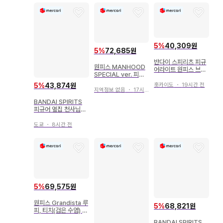
피 트레저 크루즈 피규
어
5
%
40,309원
5
%
72,685원
반다이 스피리츠 피규
원피스 MANHOOD
어라이트 원피스 브로
SPECIAL ver. 피규
기 패왕
어 2종
홋카이도
・
19시간 전
5
%
43,874원
지역정보 없음
・
17시간 전
BANDAI SPIRITS
피규어 옆집 천사님에
게 언제부턴가 망가뜨
려진 히나츠마 히루 원
도쿄
・
8시간 전
피스ver.
5
%
69,575원
원피스 Grandista 루
5
%
68,821원
피, 티치(검은 수염) 피
규어 세트
BANDAI SPIRITS