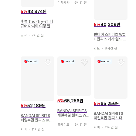
이시카와
・
6시간 전
5
%
43,874원
후류 Trio-Try-iT 피
5
%
40,309원
규어 마녀의 여행 일레
이나 원피스ver.
반다이 스피리츠 WC
도쿄
・
7시간 전
F 원피스 메가 월드 컬
렉터블 피규어 철의 거
인 메가 월드 컬렉터블
교토
・
8시간 전
피규어 에메트
5
%
65,256원
5
%
65,256원
5
%
52,189원
BANDAI SPIRITS
BANDAI SPIRITS
제일복권 원피스 WT1
BANDAI SPIRITS
제일복권 원피스 패왕
00 기념 오다 에이치
제일복권 원피스 BEY
의 조짐 with ONE PI
로 작화 대해적백경 G
OND THE LEVEL C
홋카이도
・
8시간 전
ECE TREASURE C
지바
・
11시간 전
상 캐럿 대해적백경 피
상 유스타스 키드 암즈
지바
・
11시간 전
RUISE C상 몽키 D 루
규어
퍼스 모델 피규어