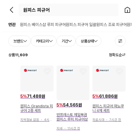
뒤로가기
홈으
연관
원피스 베이스샵 루피 피규어
원피스 피규어 일괄
원피스 조로 피규어
원피
브랜드
카테고리
기간
상품상태
상품
11,609
정확도순
5
%
71,488원
5
%
61,886원
5
%
54,565원
원피스 Grandista 피
원피스 피규어 와노쿠
규어 2종 세트
니 4체 세트
반프레스토 제일복권
원피스 루피 피규어상
지역정보 없음
・
4시간 전
히로시마
・
7시간 전
지바
・
11시간 전