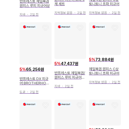
반프레스토 제일복권
체 세트
토니토니 초파 피규어
원피스 루피 피규어상
지역정보 없음
・
2일 전
지역정보 없음
・
2일 전
지바
・
2일 전
5
%
73,884원
5
%
47,437원
제일복권 원피스 C상
5
%
65,256원
반프레스토 제일복권/
토니토니 초파 피규어
원피스 루피 피규어상
반프레스토 DX 피규
63258
지역정보 없음
・
2일 전
어 BROTHERHOO
지바
・
2일 전
D 원피스 에이스
도쿄
・
2일 전