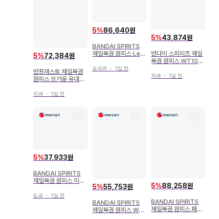
5
%
86,640원
5
%
43,874원
BANDAI SPIRITS
반다이 스피리츠 제일
제일복권 원피스 Leg
5
%
72,384원
복권 원피스 WT100
ends over Time C
기념 오다 에이치로 작
상 에드워드 뉴게이트
오사카
・
1일 전
반프레스토 제일복권
화 대해적백경 F상 사
피규어 the Great L
지바
・
1일 전
원피스 뜨거운 유대편
보 대해적백경 피규어
egend
A상 사보 피규어 메라
메라ver
지바
・
1일 전
5
%
37,933원
BANDAI SPIRITS
제일복권 원피스 미래
5
%
88,258원
5
%
55,753원
섬 에그헤드 너에게의
마음 F상 이반코프 유
도쿄
・
1일 전
BANDAI SPIRITS
BANDAI SPIRITS
년기 미니 피규어
제일복권 원피스 패왕
제일복권 원피스 WT1
의 조짐 with ONE PI
00 기념 오다 에이치