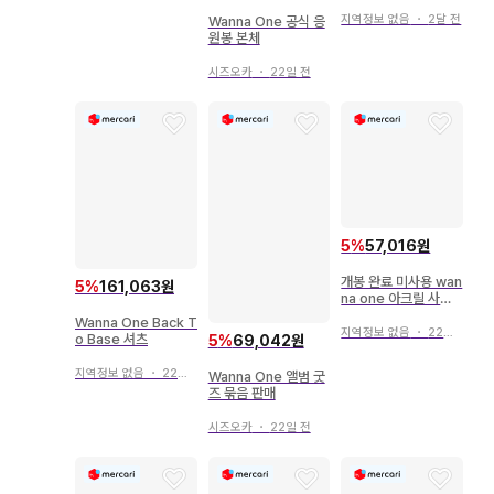
지역정보 없음
・
2달 전
Wanna One 공식 응
원봉 본체
시즈오카
・
22일 전
5
%
57,016원
개봉 완료 미사용 wan
5
%
161,063원
na one 아크릴 사진
프레임
Wanna One Back T
지역정보 없음
・
22일 전
o Base 셔츠
5
%
69,042원
지역정보 없음
・
22일 전
Wanna One 앨범 굿
즈 묶음 판매
시즈오카
・
22일 전