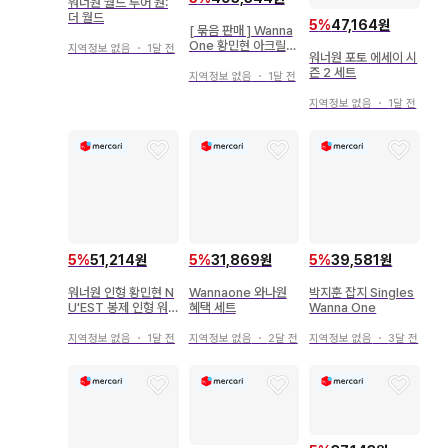
워너원 월드 투어 원:
더 월드
5
%
47,164원
[ 묶음 판매 ] Wanna
One 황민현 아크릴
지역정보 없음
・
1달 전
워너원 포토 에세이 시
스탠드 2점 세트
즌 2 세트
지역정보 없음
・
1달 전
지역정보 없음
・
1달 전
5
%
51,214원
5
%
31,869원
5
%
39,581원
워너원 인형 황민현 N
Wannaone 와나원
박지훈 잡지 Singles
U'EST 봉제 인형 워
혜택 세트
Wanna One
너원
지역정보 없음
・
1달 전
지역정보 없음
・
2달 전
지역정보 없음
・
3달 전