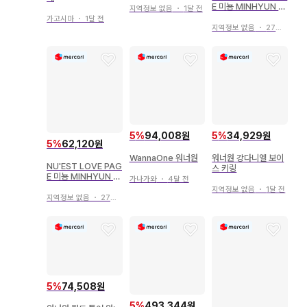
E 미뇽 MINHYUN 부
지역정보 없음
・
1달 전
채 워너원 4
가고시마
・
1달 전
지역정보 없음
・
27일 전
5
%
94,008원
5
%
34,929원
5
%
62,120원
WannaOne 워너원
워너원 강다니엘 보이
NU'EST LOVE PAG
스 키링
E 미뇽 MINHYUN 부
가나가와
・
4달 전
채 워너원 4
지역정보 없음
・
1달 전
지역정보 없음
・
27일 전
5
%
74,508원
5
%
493,344원