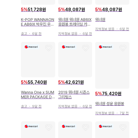
5
%
51,728원
5
%
48,087원
5
%
48,087원
K-POP WANNAON
워너원 워너원 AB6IX
워너원
E AB6IX 박우진 우진
응원봉 트레이딩 카드
봉제 인형
묶음 판매
지역정보 없음
・
6달 전
효고
・
6달 전
지역정보 없음
・
6달 전
5
%
55,740원
5
%
42,621원
Wanna One x SUM
2019 워너원 시즌스
5
%
75,420원
MER PACKAGE DV
그리팅스
D 워너원
워너원 성운 응원봉
효고
・
9달 전
지역정보 없음
・
6달 전
지역정보 없음
・
7달 전