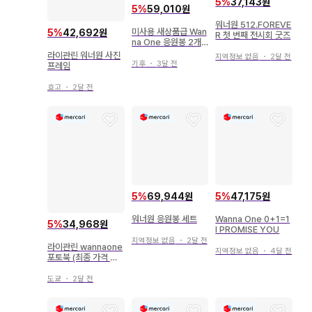
5
%
37,143원
5
%
59,010원
워너원 512.FOREVE
미사용 새상품급 Wan
5
%
42,692원
R 첫 번째 전시회 굿즈
na One 응원봉 2개
세트
라이관린 워너원 사진
지역정보 없음
・
2달 전
기후
・
3달 전
프레임
효고
・
2달 전
5
%
69,944원
5
%
47,175원
워너원 응원봉 세트
Wanna One 0+1=1
5
%
34,968원
I PROMISE YOU
지역정보 없음
・
2달 전
라이관린 wannaone
지역정보 없음
・
4달 전
포토북 (최종 가격 인
하 중)
도쿄
・
2달 전