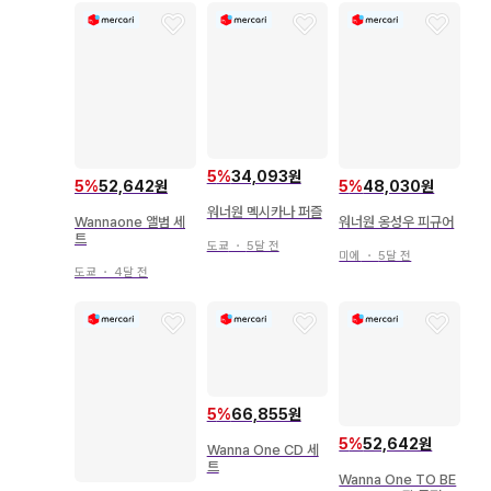
5
%
34,093원
5
%
52,642원
5
%
48,030원
워너원 멕시카나 퍼즐
Wannaone 앨범 세
워너원 옹성우 피규어
트
도쿄
・
5달 전
미에
・
5달 전
도쿄
・
4달 전
5
%
66,855원
5
%
52,642원
Wanna One CD 세
트
Wanna One TO BE