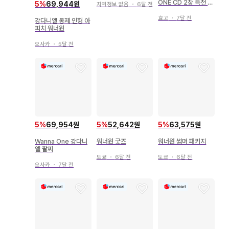
ONE CD 2장 특전 카
5
%
69,944원
지역정보 없음
・
6달 전
드 포함
효고
・
7달 전
강다니엘 봉제 인형 아
피치 워너원
오사카
・
5달 전
5
%
69,954원
5
%
52,642원
5
%
63,575원
Wanna One 강다니
워너원 굿즈
워너원 썸머 패키지
엘 팔찌
도쿄
・
6달 전
도쿄
・
6달 전
오사카
・
7달 전