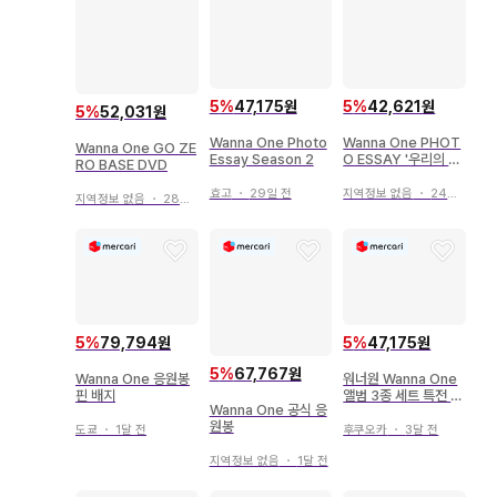
5
%
47,175원
5
%
42,621원
5
%
52,031원
Wanna One Photo
Wanna One PHOT
Wanna One GO ZE
Essay Season 2
O ESSAY '우리의 추
RO BASE DVD
억, 잊지 않도록'
효고
・
29일 전
지역정보 없음
・
24일 전
지역정보 없음
・
28일 전
5
%
79,794원
5
%
47,175원
5
%
67,767원
Wanna One 응원봉
워너원 Wanna One
핀 배지
앨범 3종 세트 특전 파
Wanna One 공식 응
일 포함
원봉
도쿄
・
1달 전
후쿠오카
・
3달 전
지역정보 없음
・
1달 전