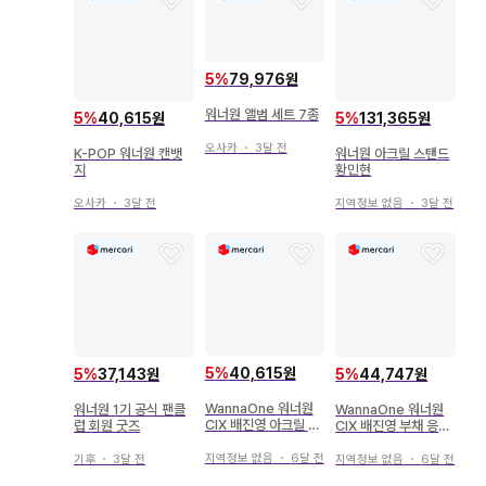
5
%
79,976원
워너원 앨범 세트 7종
5
%
40,615원
5
%
131,365원
오사카
・
3달 전
K-POP 워너원 캔뱃
워너원 아크릴 스탠드
지
황민현
오사카
・
3달 전
지역정보 없음
・
3달 전
5
%
40,615원
5
%
37,143원
5
%
44,747원
WannaOne 워너원
워너원 1기 공식 팬클
WannaOne 워너원
CIX 배진영 아크릴 스
럽 회원 굿즈
CIX 배진영 부채 응원
탠드
봉 토트백
지역정보 없음
・
6달 전
기후
・
3달 전
지역정보 없음
・
6달 전