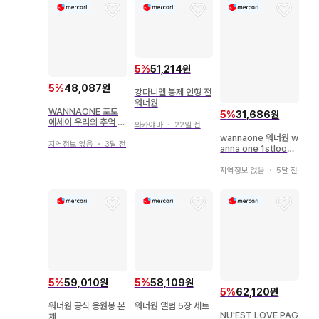
5
%
51,214원
5
%
48,087원
강다니엘 봉제 인형 전
워너원
WANNAONE 포토
5
%
31,686원
에세이 우리의 추억 잊
와카야마
・
22일 전
지 않도록 워너원
wannaone 워너원 w
지역정보 없음
・
3달 전
anna one 1stlook
Kcon 잡지
지역정보 없음
・
5달 전
5
%
59,010원
5
%
58,109원
5
%
62,120원
워너원 공식 응원봉 본
워너원 앨범 5장 세트
NU'EST LOVE PAG
체