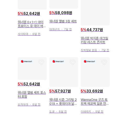
5
%
58,098원
5
%
52,642원
워너원 앨범 3장 세트
워너원 0+1=1 아이
프로미스 유 데이 버
5
%
44,737원
야마구치
・
7달 전
전.
사이타마
・
6달 전
워너원 박지훈 아크릴
키링 라스트 콘서트
지역정보 없음
・
7달 전
5
%
52,642원
5
%
57,927원
5
%
33,692원
워너원 앨범 세트 포스
터 포함
워너원 시즌 그리팅 2
WannaOne 굿즈 토
019 + 롯데리아 달력
트백 에코백 일본 한정
오카야마
・
8달 전
포함
판 블랙 화이트 총 2점
도쿄
・
8달 전
이바라키
・
9달 전