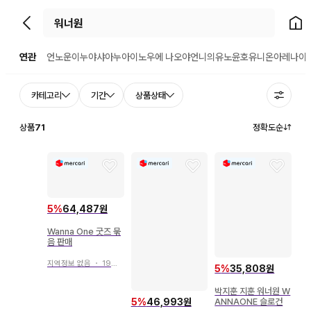
뒤로가기
홈으
연관
언노운
이누야샤
아누아
이노우에 나오야
언니의
유노윤호
유니온아레나
이
카테고리
기간
상품상태
상품
71
정확도순
5
%
64,487원
Wanna One 굿즈 묶
음 판매
지역정보 없음
・
19일 전
5
%
35,808원
박지훈 지훈 워너원 W
ANNAONE 슬로건
5
%
46,993원