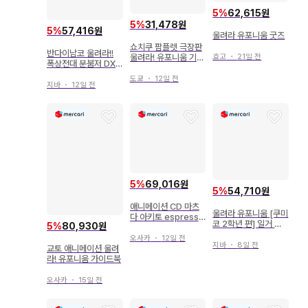
5
%
62,615원
5
%
31,478원
5
%
57,416원
울려라 유포니움 굿즈
쇼치쿠 팜플렛 극장판
반다이남코 울려라!!
효고
・
21일 전
울려라! 유포니움 기타
폭상전대 분붐저 DX
우지고등학교 취주악
즈은즈은 쇼카 블래스
부로의 초대 2016년
도쿄
・
12일 전
터
지바
・
12일 전
5
%
69,016원
5
%
54,710원
애니메이션 CD 마츠
울려라 유포니움 [쿠미
다 아키토 espressiv
코 2학년 편] 일거 상
5
%
80,930원
o [초회 한정판]/울려
영 방문자 특전 이케다
라! 유포니움 10주년
오사카
・
12일 전
카즈미 그려내린 코스
지바
・
8일 전
취주악 앨범
교토 애니메이션 울려
터(쿠미코&레이나) 1
라! 유포니움 가이드북
주차
오사카
・
15일 전