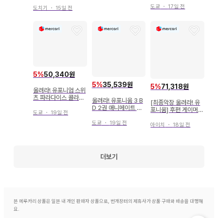
식 취주악 콘서트 5주
비 티켓 슬리브
도쿄
・
17일 전
년 기념 공연
도치기
・
15일 전
5
%
50,340원
5
%
35,539원
5
%
71,318원
울려라! 유포니엄 스위
츠 파라다이스 콜라보
울려라! 유포니움 3 B
[최종악장 울려라! 유
머플러 타월 코사카 레
D 2권 애니메이트 특
포니움] 후편 게이머즈
이나
도쿄
・
19일 전
전 L판 브로마이드
한정 A3 클리어 포스
도쿄
・
19일 전
터 세트
아이치
・
18일 전
더보기
본 메루카리 상품은 일본 내 개인 판매자 상품으로, 번개장터의 제휴사가 상품 구매와 배송을 대행해
요.