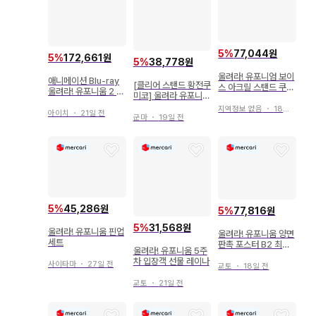
5
%
77,044원
5
%
172,661원
5
%
38,778원
울려라! 유포니엄 보이
애니메이션 Blu-ray
[클리어 스탠드 황전쿠
스 아크릴 스탠드 쿠미
울려라! 유포니움 2 Bl
미코] 울려라 유포니움
코&레이나
u-ray BOX
입장 특전
지역정보 없음
・
18일 전
아이치
・
21일 전
군마
・
19일 전
5
%
45,286원
5
%
77,816원
5
%
31,568원
울려라! 유포니움 핀업
울려라! 유포니움 양면
세트
판촉 포스터 B2 최종
울려라! 유포니움 5주
악장 전편
차 입장객 선물 레이나
사이타마
・
27일 전
교토
・
18일 전
교토
・
21일 전