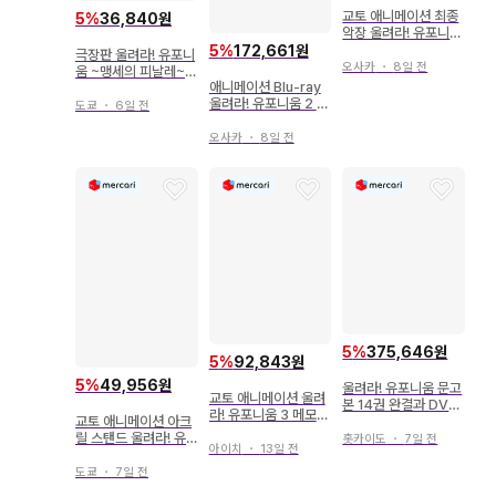
교토 애니메이션 최종
5
%
36,840원
악장 울려라! 유포니움
전편 2024년
5
%
172,661원
극장판 울려라! 유포니
오사카
・
8일 전
움 ~맹세의 피날레~
애니메이션 Blu-ray
내장객 특전 이케다 아
울려라! 유포니움 2 Bl
키코 오리지널 코스터
도쿄
・
6일 전
u-ray BOX
(쿠미코&레이나) 1주
차
오사카
・
8일 전
5
%
375,646원
5
%
92,843원
5
%
49,956원
울려라! 유포니움 문고
교토 애니메이션 울려
본 14권 완결과 DVD
라! 유포니움 3 메모리
19권 묶음 판매
교토 애니메이션 아크
얼 팬북
릴 스탠드 울려라! 유
홋카이도
・
7일 전
아이치
・
13일 전
포니움 3 코사카 레이
나
도쿄
・
7일 전