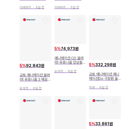
아크릴 스탠드 요시카
티벌 아크릴 스탠드 카
와 유코 미개봉품
사키 노조미 미개봉품
이바라키
・
5일 전
이바라키
・
5일 전
5
%
74,973원
애니메이션 CD 울려
라! 유포니움 앙상블
5
%
332,298원
5
%
92,843원
콘테스트 오리지널 사
운드 트랙
오사카
・
6일 전
교토 애니메이션 애니
교토 애니메이션 울려
메이션Do 극장판 울
라! 유포니움 3 메모리
려라! 유포니움/크리에
얼 팬북
이터즈 메시지북
지바
・
6일 전
오사카
・
6일 전
5
%
33,861원