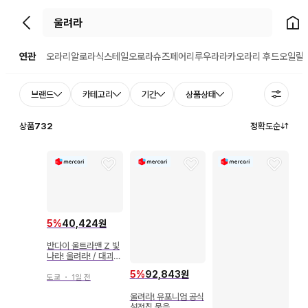
뒤로가기
홈으
연관
오라리
알로라식스테일
오로라슈즈
페어리루
우라라카
오라리 후드
오일릴
브랜드
카테고리
기간
상품상태
상품
732
정확도순
5
%
40,424원
반다이 울트라맨 Z 빛
나라! 울려라! / 대괴수
특수 공정 기갑 1호기
5
%
92,843원
울트라맨 Z 특공기 1
도쿄
・
1일 전
호 세븐가
울려라! 유포니엄 공식
설정집 묶음