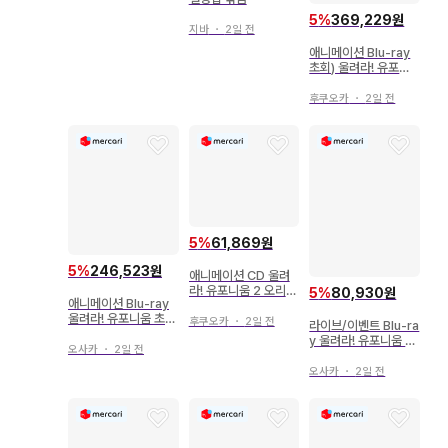
5
%
369,229원
지바
・
2일 전
애니메이션 Blu-ray
초회) 울려라! 유포니
움 2 전 7권 세트
후쿠오카
・
2일 전
5
%
61,869원
5
%
246,523원
애니메이션 CD 울려
라! 유포니움 2 오리지
5
%
80,930원
애니메이션 Blu-ray
널 사운드트랙 음악 엔
울려라! 유포니움 초회
드리스
후쿠오카
・
2일 전
라이브/이벤트 Blu-ra
판 전 7권 세트
y 울려라! 유포니움 공
오사카
・
2일 전
식 취주악 콘서트 5주
년 기념 공연
오사카
・
2일 전