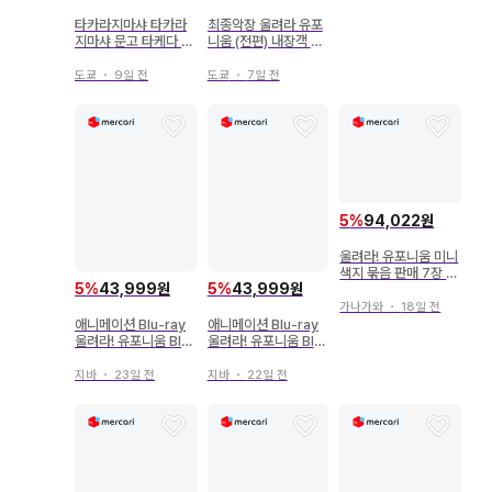
최종악장 울려라 유포
타카라지마샤 타카라
니움 (전편) 내장객 특
지마샤 문고 타케다 아
전 타케다 아야노 신작
야노 울려라! 유포니움
단편 소설 (예산은 5천
릿카 고등학교 마칭 밴
도쿄
・
7일 전
도쿄
・
9일 전
엔까지입니다.) 3주차
드에 어서 오세요 전편
5
%
94,022원
울려라! 유포니움 미니
색지 묶음 판매 7장 세
5
%
43,999원
5
%
43,999원
트
가나가와
・
18일 전
애니메이션 Blu-ray
애니메이션 Blu-ray
울려라! 유포니움 Blu-
울려라! 유포니움 Blu-
ray 3
ray 3
지바
・
23일 전
지바
・
22일 전