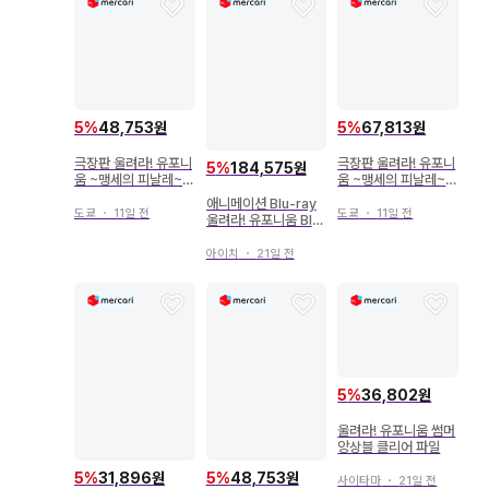
5
%
48,753원
5
%
67,813원
극장판 울려라! 유포니
극장판 울려라! 유포니
5
%
184,575원
움 ~맹세의 피날레~
움 ~맹세의 피날레~
내장객 특전 이케다 아
내장객 특전 이케다 아
애니메이션 Blu-ray
키코 오리지널 코스터
키코 오리지널 코스터
도쿄
・
11일 전
도쿄
・
11일 전
울려라! 유포니움 Blu-
(레이나&타키) 3주차
(쿠미코&슈이치) 3주
ray BOX
차
아이치
・
21일 전
5
%
36,802원
울려라! 유포니움 썸머
앙상블 클리어 파일
5
%
48,753원
5
%
31,896원
사이타마
・
21일 전