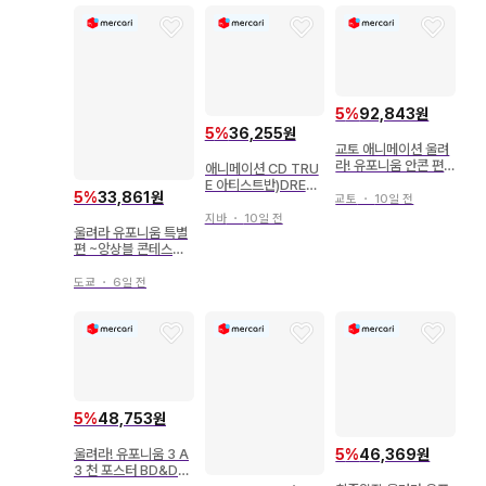
5
%
92,843원
5
%
36,255원
교토 애니메이션 울려
라! 유포니움 안콘 편
애니메이션 CD TRU
애니메이션 플립북 (오
E 아티스트반)DREA
5
%
33,861원
비 포함)
교토
・
10일 전
M SOLISTER/울려
라! 유포니움
지바
・
10일 전
울려라 유포니움 특별
편 ~앙상블 콘테스트~
내장객 혜택 타케다 아
야노 하즈키&미도리&
도쿄
・
6일 전
츠바메 [ 선물에 사랑
을 담아 ] 1 7주차
5
%
48,753원
5
%
46,369원
울려라! 유포니움 3 A
3 천 포스터 BD&DV