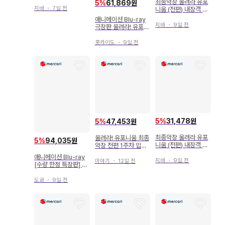
D 소프맵 애니가 구매
최종악장 울려라 유포
5
%
61,869원
혜택
지바
・
7일 전
니움 (전편) 내장객 특
전 스탠드 비주얼 카드
애니메이션 Blu-ray
(아스카) 1주차
지바
・
9일 전
극장판 울려라! 유포니
움 기타지 고등학교 취
주악부로의 초대
홋카이도
・
9일 전
5
%
31,478원
5
%
47,453원
최종악장 울려라 유포
울려라! 유포니움 최종
5
%
94,035원
니움 (전편) 내장객 특
악장 전편 1주차 입장
전 스탠드 비주얼 카드
객 선물 황전 쿠미코
애니메이션 Blu-ray
(하즈키) 1주차
지바
・
9일 전
미야기
・
12일 전
[수량 한정 특장판] 극
장판 특별편 울려라!
유포니움 ~앙상블 콘
도쿄
・
9일 전
테스트~ 미개봉