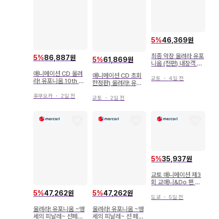
5
%
46,369원
최종 악장 울려라 유포
5
%
86,887원
5
%
61,869원
니움 (전편) 내장객 혜
택 스탠드 비주얼 카드
애니메이션 CD 울려
애니메이션 CD 초회
(아스카) 1주차
교토
・
4일 전
라! 유포니움 10th An
한정판) 울려라! 유포
niversary Disc 모두
니움 5th Anniversa
의 스토리
후쿠오카
・
2일 전
ry Disc ~반짝임 패시
교토
・
2일 전
지~
5
%
35,937원
교토 애니메이션 제3
회 교애니&Do 팬 감
사제 이벤트 울려라 교
5
%
47,262원
5
%
47,262원
토에서 세계로 편 유포
도쿄
・
5일 전
니움 C
울려라! 유포니움 ~맹
울려라! 유포니움 ~맹
세의 피날레~ 선페스
세의 피날레~ 선 페스