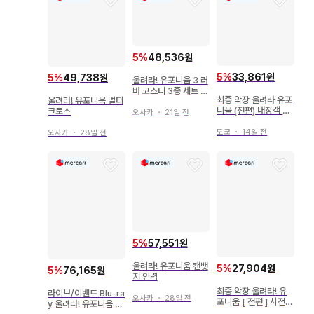
5
%
48,536원
5
%
33,861원
5
%
49,738원
울려라! 유포니움 3 러
버 코스터 3종 세트 2
최종 악장 울려라 유포
울려라! 유포니움 멀티
024
니움 (전편) 내장객 혜
크로스
오사카
・
21일 전
택 스탠드 비주얼 카드
(사리) 1주차
도쿄
・
14일 전
오사카
・
28일 전
5
%
57,551원
울려라! 유포니움 캔뱃
5
%
27,904원
5
%
76,165원
지 인력
최종 악장 울려라! 유
라이브/이벤트 Blu-ra
오사카
・
28일 전
포니움 [ 전편 ] 사전
y 울려라! 유포니움 공
판매 혜택 튜바 군 무