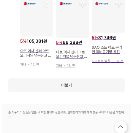
5
%
31,746원
5
%
105,381원
5
%
99,388원
SAO 소드 아트 온라
아트 이사 센터 아트
인 제비뽑기당 유진
아트 이사 센터 아트
오리지널 냉온장고 미
오리지널 냉온장고 미
니언 냉온장고
니언 냉온장고
지역정보 없음
・
1일 전
지바
・
1일 전
지바
・
1일 전
더보기
본 메루카리 상품은 일본 내 개인 판매자 상품으로, 번개장터의 제휴사가 상품 구매와 배송을 대행해
요.