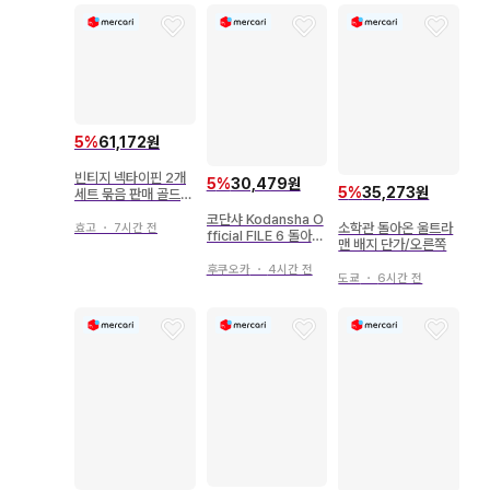
5
%
61,172원
빈티지 넥타이핀 2개
5
%
30,479원
5
%
35,273원
세트 묶음 판매 골드
실버 라이온 송어
코단샤 Kodansha O
소학관 돌아온 울트라
효고
・
7시간 전
fficial FILE 6 돌아온
맨 배지 단가/오른쪽
울트라맨/A
후쿠오카
・
4시간 전
도쿄
・
6시간 전