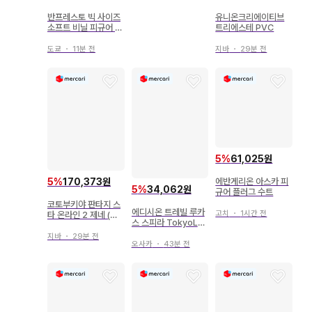
반프레스토 빅 사이즈
유니온크리에이티브
소프트 비닐 피규어 4
트리에스테 PVC
계산 높은 침략자 편
돌아온 울트라맨
도쿄
・
11분 전
지바
・
29분 전
5
%
61,025원
5
%
170,373원
에반게리온 아스카 피
5
%
34,062원
규어 플러그 수트
코토부키야 판타지 스
에디시온 트레빌 루카
고치
・
1시간 전
타 온라인 2 제네 (스
스 스피라 TokyoLov
텔라 메모리즈 Ver.)
eDoll
특전 태피스트리 포함
지바
・
29분 전
오사카
・
43분 전
PVC