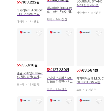
JOURNAL STAND
5
%
103,222원
ARD 린넨 레이온 스
애니메이션 Blu-ray
트라이프 블라우스
타카라토미 AGE OF
소드 아트 온라인 얼터
가나가와
・
17시간 전
THE PRIMS 알파 트
너티브 건게일 온라인
라이온 AOTP20
완전 생산 한정판 2
지바
・
14시간 전
아이치
・
17시간 전
5
%
55,616원
5
%
127,230원
5
%
63,584원
일본 국내 영화 Blu-r
ay 럭셔리판) 남자란
반다이 스피리츠 MG
메가하우스 G.M.G. C
괴로워 돌아온 토라상
1/100 기동전사 건담
OLLECTION 지온공
최초 한정 생산 2매 세
오사카
・
19시간 전
W 건담 에피온 EW
국군 검은 삼연성 가이
트 50
[크로스 콘트라스트 컬
도쿄
・
22시간 전
아 노멀 슈트 Ver. 13
도쿄
・
21시간 전
러즈 / 클리어 화이트]
리미티드