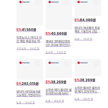
5
%
84,086원
반다이 에코플라 프로
5
%
41,550원
젝트 기동전사 건담 S
5
%
40,666원
EED FREEDOM 마이
히프노시스 마이크 이
티 스트라이크 프리덤
도쿄
・
1시간 전
온 매장 복권 B상 넥스
제네온 엔터테인먼트
건담 [리서큘레이션 컬
트랩 & 사원증풍 카드
CD-ROM 하이브리
러/네온 블루] 1/144
세트 시부야
드판 아즈마 키요히코
시즈오카
・
3시간 전
아즈망가 아즈마 키요
오사카
・
2시간 전
히코 작품집 (오비 포
함)
5
%
38,269원
5
%
38,269원
5
%
293,015원
소학관 돌아온 울트라
소학관 배지 돌아온 울
맨 배지 킹자우루스 3
반다이 라이트&사운
트라맨 NG판 MAT
세
드&게임 가면라이더
마크
히비키 DX 온게키보
도쿄
・
6시간 전
도쿄
・
6시간 전
세트
도쿄
・
4시간 전