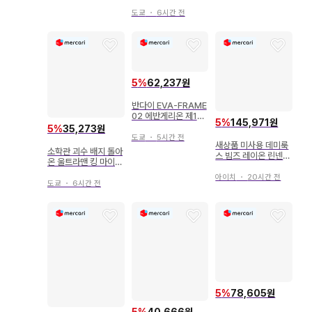
도쿄
・
6시간 전
5
%
62,237원
반다이 EVA-FRAME
02 에반게리온 제13
5
%
145,971원
호기 아머+프레임 세
5
%
35,273원
트+옵션 세트 B 1+2
도쿄
・
5시간 전
새상품 미사용 데미룩
+10
소학관 괴수 배지 돌아
스 빔즈 레이온 린넨
온 울트라맨 킹 마이마
드로스트 이지 팬츠 3
이 성충/파랑/왼쪽 향
6
아이치
・
20시간 전
도쿄
・
6시간 전
5
%
78,605원
5
%
40,666원