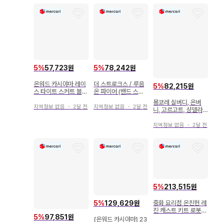
5
%
57,723원
5
%
78,242원
온워드 카시야마 레이
더 스트로크스 / 루음
5
%
82,215원
스 타이트 스커트 블랙
온 파이어 (밴드 스코
사이즈 40
어)
몽코레 실버디, 온버
지역정보 없음
・
2달 전
지역정보 없음
・
2달 전
니, 고르고트, 샹델라,
카엔시스
지역정보 없음
・
2달 전
5
%
213,515원
중화 요리점 온친헌 레
5
%
129,629원
진 캐스트 키트 로봇
5
%
97,851원
괴수 가메로트
[온워드 카시야마] 23