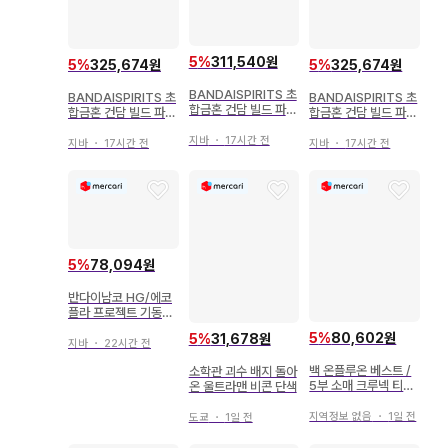
5
%
311,540원
5
%
325,674원
5
%
325,674원
BANDAISPIRITS 초
BANDAISPIRITS 초
BANDAISPIRITS 초
합금혼 건담 빌드 파이
합금혼 건담 빌드 파이
합금혼 건담 빌드 파이
터즈 트라이 최강 기동
터즈 트라이 최강 기동
터즈 트라이 최강기동
건담 트라이온3 GX11
지바
・
17시간 전
건담 트라이온3 GX11
건담 트라이온3 GX11
지바
・
17시간 전
지바
・
17시간 전
3
3
3
5
%
78,094원
반다이남코 HG/에코
플라 프로젝트 기동전
사 건담 수성의 마녀
5
%
80,602원
5
%
31,678원
건담 에어리얼 리서큘
지바
・
22시간 전
레이션 컬러/네온 블루
백 온플루온 베스트 /
소학관 괴수 배지 돌아
LIMITED
5부 소매 크루넥 티셔
온 울트라맨 비콘 단색
츠
지역정보 없음
・
1일 전
도쿄
・
1일 전