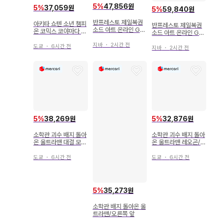
5
%
47,856원
5
%
37,059원
5
%
59,840원
반프레스토 제일복권
아키타 쇼텐 소년 챔피
반프레스토 제일복권
소드 아트 온라인 GA
온 코믹스 코야마다 이
소드 아트 온라인 GA
ME PROJECT 5th
쿠 우드 노트 전 8권
ME PROJECT 5th
Anniversary Part1
지바
・
2시간 전
세트
도쿄
・
6시간 전
Anniversary Part1
지바
・
2시간 전
A상 시논 피규어
A상 시논 피규어
5
%
38,269원
5
%
32,876원
소학관 괴수 배지 돌아
소학관 괴수 배지 돌아
온 울트라맨 대결 모그
온 울트라맨 레오곤/오
네준 카에리만
른쪽 보기
도쿄
・
6시간 전
도쿄
・
6시간 전
5
%
35,273원
소학관 배지 돌아온 울
트라맨/오른쪽 앞