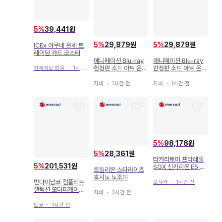
5
%
39,441원
5
%
29,879원
5
%
29,879원
ICEx 아쿠네 온세 트
레이딩 카드 코스터
애니메이션 Blu-ray
애니메이션 Blu-ray
한정판 소드 아트 온라
한정판 소드 아트 온라
지역정보 없음
・
1시간 전
인 4
인 3
지바
・
1시간 전
지바
・
1시간 전
5
%
98,178원
5
%
28,361원
타카라토미 프라레일
5
%
201,531원
SGX 신카리온 E5 하
트릴리온 스타라이츠
야부사+800 제비 링
호시노 노조미
크 합체 세트
반다이남코 컴플리트
오사카
・
1시간 전
셀렉션 모디피케이션
지바
・
3시간 전
가면라이더 히비키 변
신 귀적 온테키
도쿄
・
1시간 전