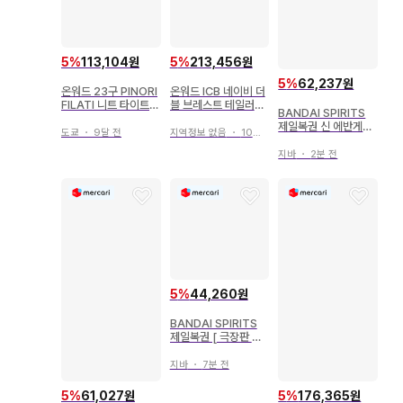
5
%
213,456원
5
%
113,104원
5
%
62,237원
온워드 ICB 네이비 더
온워드 23구 PINORI
블 브레스트 테일러드
FILATI 니트 타이트
BANDAI SPIRITS
자켓
스커트 M
제일복권 신 에반게리
지역정보 없음
・
10달 전
도쿄
・
9달 전
온 극장판 엔트리 스타
트! B상 시키나미 아스
지바
・
2분 전
카 랑그레이 피규어
5
%
44,260원
BANDAI SPIRITS
제일복권 [ 극장판 소
드 아트 온라인 -프로
그레시브 별 없는 밤의
지바
・
7분 전
아리아 시작의 이야기
B상 미토 피규어
5
%
61,027원
5
%
176,365원