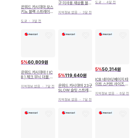
도쿄
・
4달 전
구 미사용 새상품 블랙
온워드 카시야마 모스
트리아세 더블 조젯 팬
키노 블랙 스트레이트
츠
지역정보 없음
・
3달 전
데님 새상품급 빈티지
도쿄
・
3달 전
5
%
60,809원
5
%
50,314원
온워드 카시야마 [ IC
5
%
119,640원
B ] 체크 무늬 더블 브
ICB 네이비/베이지 타
레스트 자켓
이트 스커트 사이즈 9
온워드 카시야마 23구
지역정보 없음
・
7달 전
온워드 카시야마
SLOW 슬릿 스트레이
지역정보 없음
・
8달 전
트 데님
지역정보 없음
・
7달 전