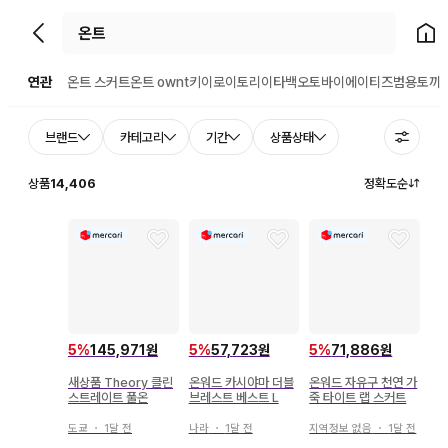
뒤로가기
홈으
연관
온트 스커트
온트 ownt
키이로이토리
이타백
오토바이
에이티즈
범용토끼
브랜드
카테고리
기간
상품상태
상품
14,406
정확도순
5
%
145,971원
5
%
57,723원
5
%
71,886원
새상품 Theory 클린
온워드 카시야마 더블
온워드 자유구 천연 가
스트레이트 풀온
브레스트 베스트 L
죽 타이트 랩 스커트
도쿄
・
1달 전
나라
・
1달 전
지역정보 없음
・
1달 전