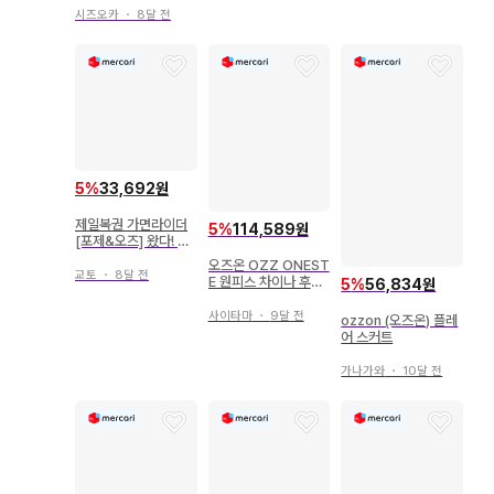
시즈오카
・
8달 전
5
%
33,692원
제일복권 가면라이더
5
%
114,589원
[포제&오즈] 왔다! 편
전 2종 세트
오즈온 OZZ ONEST
교토
・
8달 전
E 원피스 차이나 후드
5
%
56,834원
원피스
사이타마
・
9달 전
ozzon (오즈온) 플레
어 스커트
가나가와
・
10달 전