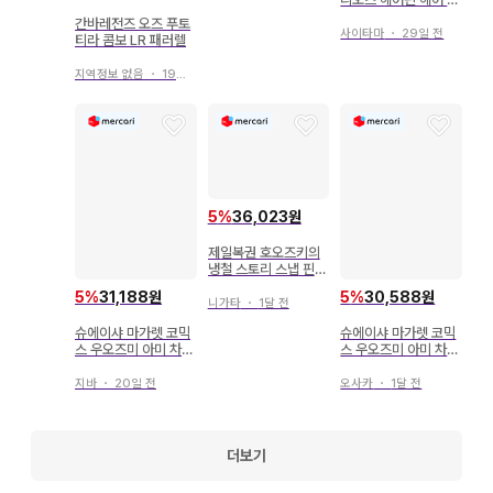
립
간바레전즈 오즈 푸토
사이타마
・
29일 전
티라 콤보 LR 패러렐
지역정보 없음
・
19일 전
5
%
36,023원
제일복권 호오즈키의
냉철 스토리 스냅 핀즈
G상 6종 나스 하쿠타
5
%
30,588원
5
%
31,188원
쿠
니가타
・
1달 전
슈에이샤 마가렛 코믹
슈에이샤 마가렛 코믹
스 우오즈미 아미 차갑
스 우오즈미 아미 차갑
고 부드러운 2
고 부드러운 5
오사카
・
1달 전
지바
・
20일 전
더보기