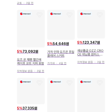
교토
・
3달 전
5
%
123,347원
5
%
54,646원
새상품급 OZZ CRO
5
%
73,092원
가격 인하 오즈온 프릴
CE 데님풍 원피스 롱
플레어 스커트
베스트 2way 오즈온
오즈 온 재팬 빨간색
지역정보 없음
・
3달 전
케이프 코트 지퍼 포함
가가와
・
4달 전
지역정보 없음
・
3달 전
5
%
37,335원