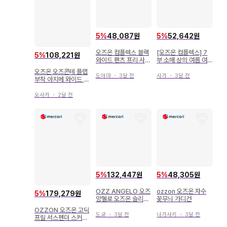
5
%
48,087원
5
%
52,642원
오즈온 컴플렉스 블랙
[오즈온 컴플렉스] 7
5
%
108,221원
와이드 팬츠 프리 사이
부 소매 상의 여름 여
즈 덤 파우치 포함
성용
오즈온 오즈콘테 플랩
도야마
・
3달 전
사가
・
3달 전
부착 아지메 와이드 팬
츠
오사카
・
2달 전
5
%
132,447원
5
%
48,305원
OZZ ANGELO 오즈
ozzon 오즈온 자수
5
%
179,279원
앙헬로 오즈온 슬리브
꽃무늬 가디건
리스 셔츠 프릴
OZZON 오즈온 고딕
도쿄
・
3달 전
나가사키
・
3달 전
프릴 서스펜더 스커트
조정 가능 스트랩