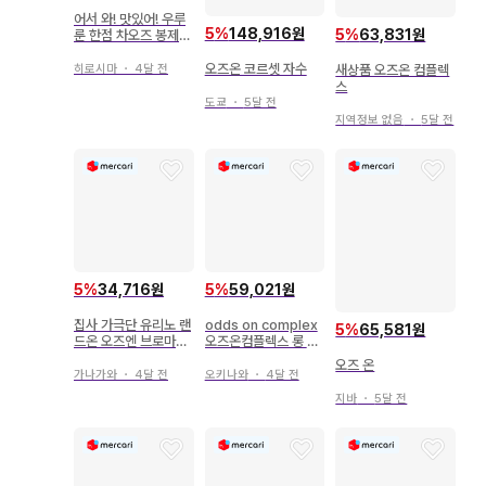
어서 와! 맛있어! 우루
5
%
148,916원
5
%
63,831원
룬 한점 차오즈 봉제
인형 전 5종
오즈온 코르셋 자수
새상품 오즈온 컴플렉
히로시마
・
4달 전
스
도쿄
・
5달 전
지역정보 없음
・
5달 전
5
%
34,716원
5
%
59,021원
집사 가극단 유리노 랜
odds on complex
5
%
65,581원
드온 오즈엔 브로마이
오즈온컴플렉스 롱 셔
드
츠 원피스
오즈 온
가나가와
・
4달 전
오키나와
・
4달 전
지바
・
5달 전