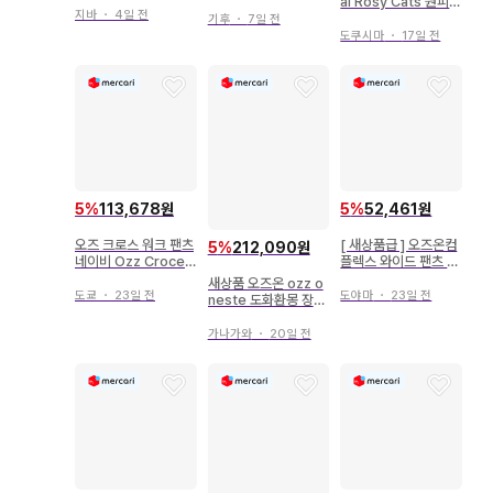
al Rosy Cats 원피스
베이스 스테이츠
지바
・
4일 전
( L )
기후
・
7일 전
도쿠시마
・
17일 전
5
%
113,678원
5
%
52,461원
오즈 크로스 워크 팬츠
[ 새상품급 ] 오즈온컴
5
%
212,090원
네이비 Ozz Croce
플렉스 와이드 팬츠 코
오즈온
튼 린넨 차콜 F
새상품 오즈온 ozz o
도쿄
・
23일 전
도야마
・
23일 전
neste 도화환몽 장식
케이프
가나가와
・
20일 전