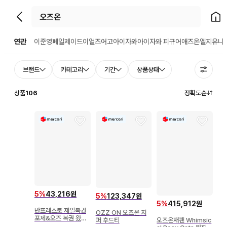
뒤로가기
홈으
연관
이준영
페일제이드
이얼즈어고
아이자와
아이자와 피규어
애즈온
엘지유니
브랜드
카테고리
기간
상품상태
상품
106
정확도순
5
%
43,216원
5
%
123,347원
5
%
415,912원
반프레스토 제일복권
OZZ ON 오즈온 지
포제&오즈 복권 왔다!
퍼 후드티
오즈온재팬 Whimsic
편 빅 마스크상 포제