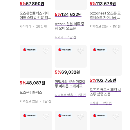
5
%
57,890원
5
%
113,678원
오즈온컴플렉스 레이
ozzonest 오즈온 오
5
%
124,622원
어드 스타일 긴팔 티셔
즈네스트 차이나풍 원
츠
피스 dress 청보라
ozzon 일본 의류 중
사이타마
・
28일 전
지역정보 없음
・
1달 전
화 오비 오즈온
니가타
・
1달 전
5
%
69,032원
5
%
102,755원
마법사의 약속 마호야
5
%
48,087원
쿠 마리온 크레이프 아
오즈온 크로스 패턴 시
크릴 스탠드 오즈 아서
오즈온컴플렉스
스루 삼중 스톨
지역정보 없음
・
1달 전
지역정보 없음
・
2달 전
오사카
・
2달 전