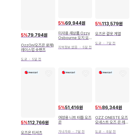
5
%
69,944원
5
%
113,579원
미사용 새상품 Ozzy
오즈온 겉옷 계열
5
%
79,794원
Osbourne 오지 오즈
본 롱 T 긴팔 셔츠
도쿄
・
7달 전
OzzOn(오즈온 로체)
지역정보 없음
・
5달 전
레이스업 숏팬츠
도쿄
・
5달 전
5
%
51,416원
5
%
86,344원
여성용 니트 터틀 오즈
OZZ ONESTE 오즈
온
오네스트 오즈 온 레이
5
%
112,766원
스 원피스 Y2K
가나가와
・
7달 전
도쿄
・
8달 전
오즈온 티셔츠