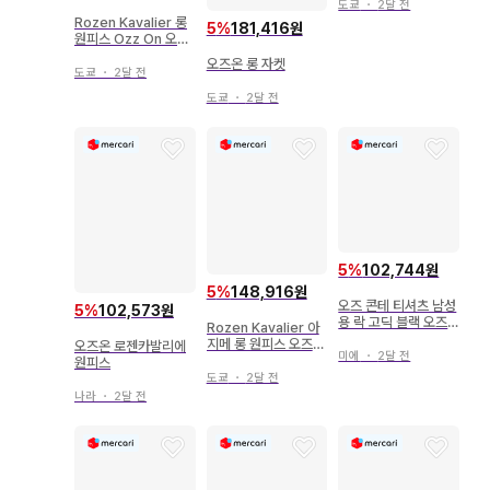
도쿄
・
2달 전
Rozen Kavalier 롱
5
%
181,416원
원피스 Ozz On 오즈
온
오즈온 롱 자켓
도쿄
・
2달 전
도쿄
・
2달 전
5
%
102,744원
5
%
148,916원
오즈 콘테 티셔츠 남성
5
%
102,573원
용 락 고딕 블랙 오즈
Rozen Kavalier 아
온
지메 롱 원피스 오즈온
오즈온 로젠카발리에
미에
・
2달 전
Ozz On
원피스
도쿄
・
2달 전
나라
・
2달 전