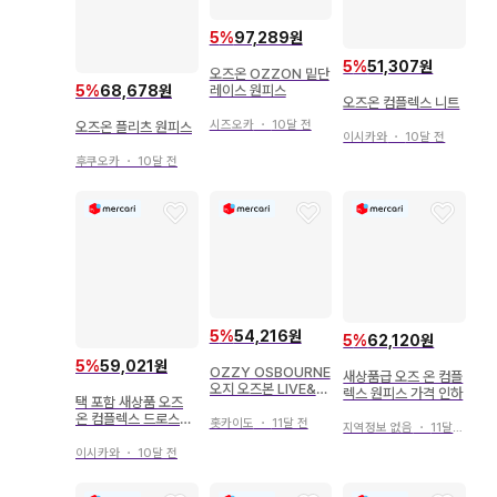
5
%
97,289원
5
%
51,307원
오즈온 OZZON 밑단
5
%
68,678원
레이스 원피스
오즈온 컴플렉스 니트
시즈오카
・
10달 전
오즈온 플리츠 원피스
이시카와
・
10달 전
후쿠오카
・
10달 전
5
%
54,216원
5
%
62,120원
5
%
59,021원
OZZY OSBOURNE
새상품급 오즈 온 컴플
오지 오즈본 LIVE&L
렉스 원피스 가격 인하
택 포함 새상품 오즈
OUD
온 컴플렉스 드로스트
홋카이도
・
11달 전
지역정보 없음
・
11달 전
팬츠
이시카와
・
10달 전