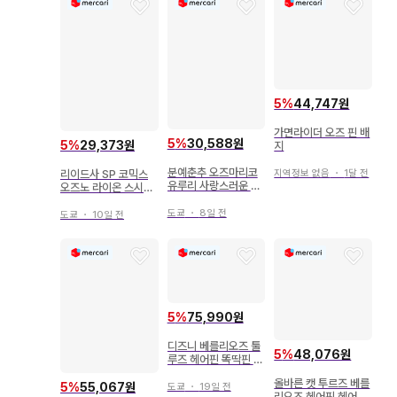
5
%
44,747원
가면라이더 오즈 핀 배
5
%
30,588원
5
%
29,373원
지
분예춘추 오즈마리코
리이드사 SP 코믹스
지역정보 없음
・
1달 전
유루리 사랑스러운 혼
오즈노 라이온 스시긴
자 여행
포물첩 1
도쿄
・
8일 전
도쿄
・
10일 전
5
%
75,990원
디즈니 베를리오즈 툴
5
%
48,076원
루즈 헤어핀 똑딱핀 2
개 세트
올바른 캣 투르즈 베를
5
%
55,067원
도쿄
・
19일 전
리오즈 헤어핀 헤어 클