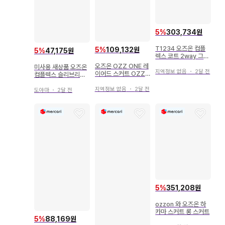
5
%
303,734원
T1234 오즈온 컴플
5
%
109,132원
5
%
47,175원
렉스 코트 2way 그레
이 프리 사이즈
오즈온 OZZ ONE 레
미사용 새상품 오즈온
지역정보 없음
・
2달 전
이어드 스커트 OZZ
컴플렉스 슬리브리스
CROCE 네이비 중고
레이스 절개 블랙
지역정보 없음
・
2달 전
도야마
・
2달 전
5
%
351,208원
ozzon 와 오즈온 하
카마 스커트 롱 스커트
5
%
88,169원