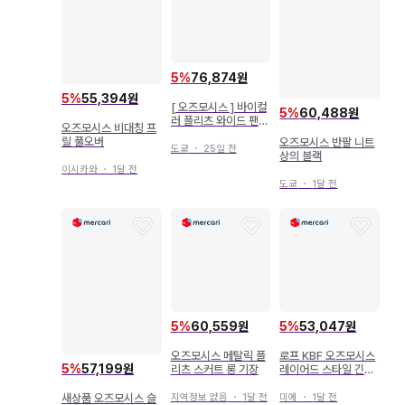
5
%
76,874원
5
%
55,394원
[ 오즈모시스 ] 바이컬
5
%
60,488원
러 플리츠 와이드 팬츠
오즈모시스 비대칭 프
베이지 뉴앙스
릴 풀오버
오즈모시스 반팔 니트
도쿄
・
25일 전
상의 블랙
이시카와
・
1달 전
도쿄
・
1달 전
5
%
60,559원
5
%
53,047원
오즈모시스 메탈릭 플
로프 KBF 오즈모시스
5
%
57,199원
리츠 스커트 롱 기장
레이어드 스타일 긴팔
셔츠
새상품 오즈모시스 슬
지역정보 없음
・
1달 전
미에
・
1달 전