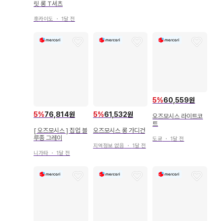
릿 롱 T셔츠
홋카이도
・
1달 전
5
%
60,559원
5
%
76,814원
5
%
61,532원
오즈모시스 라이트코
트
[ 오즈모시스 ] 집업 블
오즈모시스 롱 가디건
루종 그레이
도쿄
・
1달 전
지역정보 없음
・
1달 전
니가타
・
1달 전