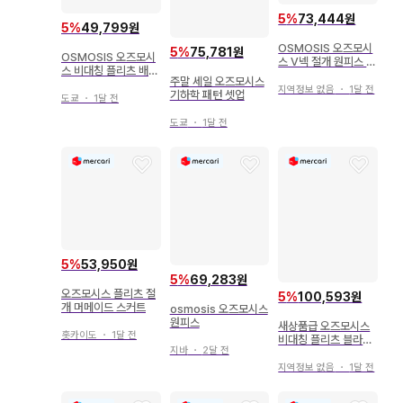
5
%
73,444원
5
%
49,799원
OSMOSIS 오즈모시
5
%
75,781원
OSMOSIS 오즈모시
스 V넥 절개 원피스 블
스 비대칭 플리츠 배색
랙 프리 사이즈
주말 세일 오즈모시스
팬츠 플레어 팬츠
지역정보 없음
・
1달 전
기하학 패턴 셋업
도쿄
・
1달 전
도쿄
・
1달 전
5
%
53,950원
5
%
69,283원
오즈모시스 플리츠 절
5
%
100,593원
개 머메이드 스커트
osmosis 오즈모시스
원피스
새상품급 오즈모시스
홋카이도
・
1달 전
비대칭 플리츠 블라우
지바
・
2달 전
스
지역정보 없음
・
1달 전