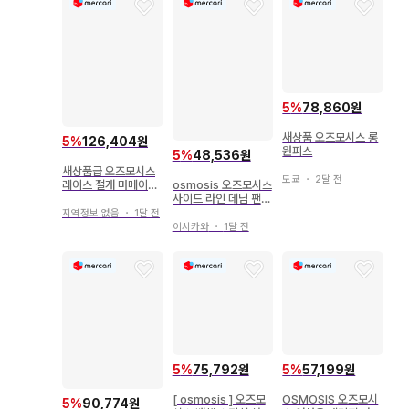
5
%
78,860원
새상품 오즈모시스 롱
5
%
126,404원
원피스
5
%
48,536원
새상품급 오즈모시스
도쿄
・
2달 전
osmosis 오즈모시스
레이스 절개 머메이드
사이드 라인 데님 팬츠
스커트
L.BLUE 오봉 한정판
지역정보 없음
・
1달 전
이시카와
・
1달 전
5
%
75,792원
5
%
57,199원
[ osmosis ] 오즈모
OSMOSIS 오즈모시
5
%
90,774원