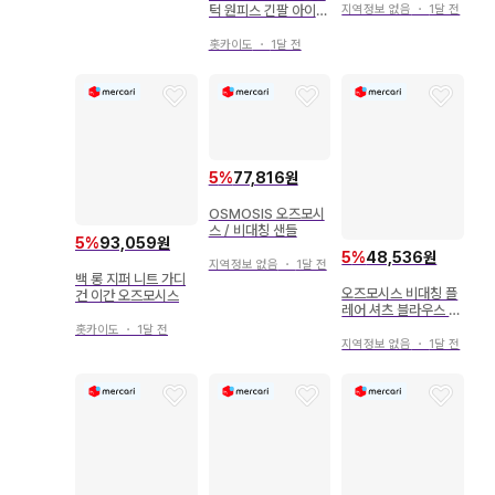
턱 원피스 긴팔 아이보
지역정보 없음
・
1달 전
리
홋카이도
・
1달 전
5
%
77,816원
OSMOSIS 오즈모시
스 / 비대칭 샌들
5
%
93,059원
5
%
48,536원
지역정보 없음
・
1달 전
백 롱 지퍼 니트 가디
오즈모시스 비대칭 플
건 이간 오즈모시스
레어 셔츠 블라우스 원
피스
홋카이도
・
1달 전
지역정보 없음
・
1달 전