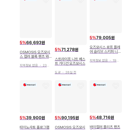
5
%
79,005원
5
%
66,693원
오즈모시스 로프 플레
5
%
71,278원
어 슬리브 스키퍼 니트
OSMOSIS 오즈모시
풀오버
스 컬러 블록 팬츠 와
스트라이프 니트 베스
지역정보 없음
・
19일 전
이드 팬츠 여성용
트 가디건 오즈모시스
지역정보 없음
・
23일 전
도쿄
・
28일 전
5
%
48,716원
5
%
39,900원
5
%
90,195원
바이컬러 플리츠 팬츠
타이노사토 홀로그램
OSMOSIS 오즈모시