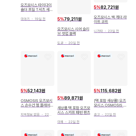
오즈모시스 타이다이
5
%
82,721원
숄더 프릴 T셔츠 새상
품
오즈모시스 백 개더 라
5
%
79,211원
미야기
・
19일 전
이트 코트
오즈모시스 시어 슬리
니가타
・
23일 전
브 셋업 블랙
도쿄
・
20일 전
5
%
52,143원
5
%
115,682원
5
%
89,871원
OSMOSIS 오즈모시
[택 포함 새상품] 오즈
스 손수건 헴 플레어
모시스 OSMOSIS 니
새상품 택 포함 오즈모
스커트
트 절개 플리츠 원피스
시스 스카프 패턴 팬츠
지역정보 없음
・
22일 전
효고
・
22일 전
미에
・
22일 전