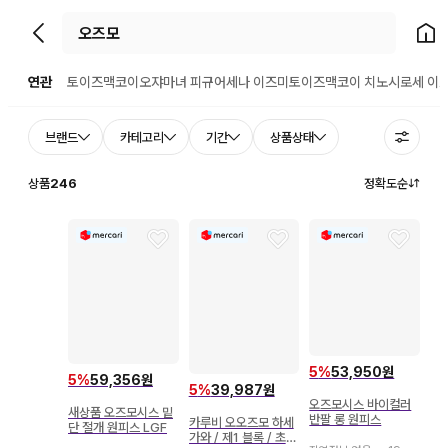
뒤로가기
홈으
연관
토이즈맥코이
오쟈마녀 피규어
세나 이즈미
토이즈맥코이 치노
시로세 이
브랜드
카테고리
기간
상품상태
상품
246
정확도순
5
%
53,950원
5
%
59,356원
5
%
39,987원
오즈모시스 바이컬러
새상품 오즈모시스 밑
반팔 롱 원피스
카루비 오오즈모 하세
단 절개 원피스 LGF
가와 / 제1 블록 / 초판