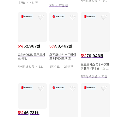
지역정보 없음
・
19일 전
12
나가노
・
4일 전
교토
・
12일 전
5
%
52,987원
5
%
58,462원
OSMOSIS 오즈모시
오즈모시스 스트라이
5
%
79,943원
스 셋업
프 레이어드 팬츠
오즈모시스 OSMOSI
지역정보 없음
・
22일 전
홋카이도
・
21일 전
S 절개 개더 원피스 레
드
지역정보 없음
・
21일 전
5
%
46,731원