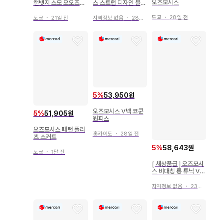
오즈모시스
캔뱃지 스모 오오즈모
스 스트랩 디자인 블랙
가챠
샌들
도쿄
・
28일 전
도쿄
・
21일 전
지역정보 없음
・
28일 전
5
%
53,950원
오즈모시스 V넥 코쿤
5
%
51,905원
원피스
오즈모시스 패턴 플리
홋카이도
・
28일 전
츠 스커트
5
%
58,643원
도쿄
・
1달 전
[ 새상품급 ] 오즈모시
스 비대칭 롱 튜닉 V넥
그레이 ONE
지역정보 없음
・
23일 전