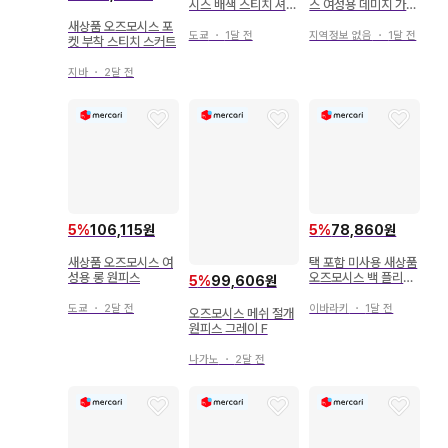
시스 배색 스티치 셔츠
스 여성용 데미지 가공
원피스 F
데님 팬츠
새상품 오즈모시스 포
도쿄
・
1달 전
지역정보 없음
・
1달 전
켓 부착 스티치 스커트
지바
・
2달 전
5
%
106,115원
5
%
78,860원
새상품 오즈모시스 여
택 포함 미사용 새상품
성용 롱 원피스
오즈모시스 백 플리츠
5
%
99,606원
롱 가디건 블랙 프리
도쿄
・
2달 전
이바라키
・
1달 전
오즈모시스 메쉬 절개
원피스 그레이 F
나가노
・
2달 전