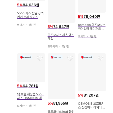
5
%
84,636원
오즈모시스 반팔 상의
5
%
79,040원
카키 프리 사이즈
osmosis 오즈모시스
미야기
・
1달 전
5
%
74,647원
바이컬러 테이퍼드 팬
츠 카키 x 블랙 새상품
오즈모시스 셔츠 팬츠
오사카
・
1달 전
셋업
도쿠시마
・
1달 전
5
%
64,781원
택 포함 새상품 오즈모
5
%
81,207원
시스 OSMOSIS 개더
절개 원피스 롱 원피스
5
%
51,955원
OSMOSIS 오즈모시
오사카
・
1달 전
스 진컴퍼니 아지메 플
리츠 팬츠 개성있는
오즈모시스 loaf 돌먼