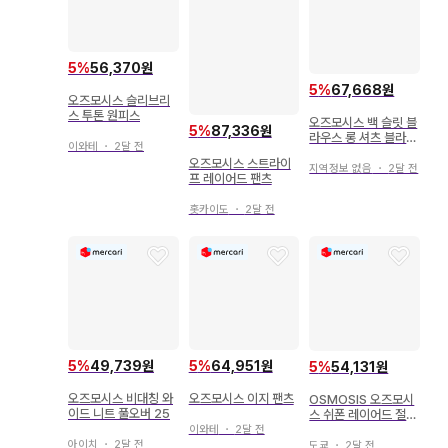
5
%
56,370원
5
%
67,668원
오즈모시스 슬리브리
스 투톤 원피스
오즈모시스 백 슬릿 블
5
%
87,336원
라우스 롱 셔츠 블라우
이와테
・
2달 전
스 원피스
오즈모시스 스트라이
지역정보 없음
・
2달 전
프 레이어드 팬츠
홋카이도
・
2달 전
5
%
49,739원
5
%
64,951원
5
%
54,131원
오즈모시스 비대칭 와
오즈모시스 이지 팬츠
OSMOSIS 오즈모시
이드 니트 풀오버 25
스 쉬폰 레이어드 절개
와이드 팬츠
이와테
・
2달 전
아이치
・
2달 전
도쿄
・
2달 전